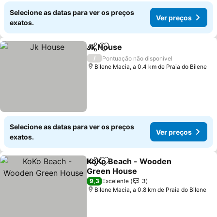
Selecione as datas para ver os preços
Ver preços
exatos.
Jk House
Partilhar
Adicionar aos favoritos
Ver preços
/
Pontuação não disponível
Bilene Macia, a 0.4 km de Praia do Bilene
Selecione as datas para ver os preços
Ver preços
exatos.
KoKo Beach - Wooden
Partilhar
Adicionar aos favoritos
Green House
Ver preços
9,3
Excelente
3
Bilene Macia, a 0.8 km de Praia do Bilene