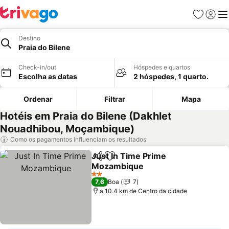
Favoritos
Iniciar
Me
Destino
Praia do Bilene
Check-in/out
Hóspedes e quartos
Escolha as datas
2 hóspedes, 1 quarto.
Ordenar
Filtrar
Mapa
Hotéis em Praia do Bilene (Dakhlet
Nouadhibou, Moçambique)
Como os pagamentos influenciam os resultados
Just In Time Prime
Partilhar
Adicionar aos favoritos
Mozambique
Ver preços
2 Estrelas
7,6
Boa
7
a 10.4 km de Centro da cidade