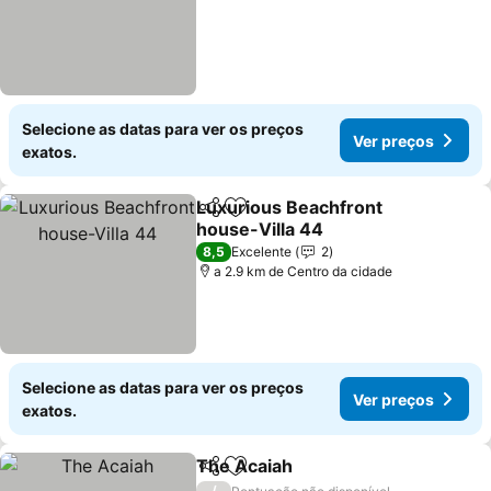
Selecione as datas para ver os preços
Ver preços
exatos.
Luxurious Beachfront
Partilhar
Adicionar aos favoritos
house-Villa 44
Ver preços
8,5
Excelente
2
a 2.9 km de Centro da cidade
Selecione as datas para ver os preços
Ver preços
exatos.
The Acaiah
Partilhar
Adicionar aos favoritos
Ver preços
/