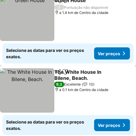
Green House
Partilhar
Adicionar aos favoritos
Ver preços
/
Pontuação não disponível
a 1.4 km de Centro da cidade
Selecione as datas para ver os preços
Ver preços
exatos.
The White House In
Partilhar
Adicionar aos favoritos
Bilene, Beach.
Ver preços
9,2
Excelente
10
a 0.1 km de Centro da cidade
Selecione as datas para ver os preços
Ver preços
exatos.