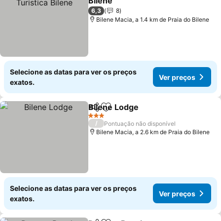
Bilene
Ver preços
6,3
8
Bilene Macia, a 1.4 km de Praia do Bilene
Selecione as datas para ver os preços
Ver preços
exatos.
Bilene Lodge
Partilhar
Adicionar aos favoritos
Ver preços
3 Estrelas
/
Pontuação não disponível
Bilene Macia, a 2.6 km de Praia do Bilene
Selecione as datas para ver os preços
Ver preços
exatos.