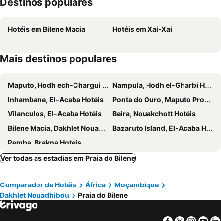
Destinos populares
Hotéis em Bilene Macia
Hotéis em Xai-Xai
Mais destinos populares
Maputo, Hodh ech-Chargui Hotéis
Nampula, Hodh el-Gharbi Hotéis
Inhambane, El-Acaba Hotéis
Ponta do Ouro, Maputo Province Hotéis
Vilanculos, El-Acaba Hotéis
Beira, Nouakchott Hotéis
Bilene Macia, Dakhlet Nouadhibou Hotéis
Bazaruto Island, El-Acaba Hotéis
Pemba, Brakna Hotéis
Ver todas as estadias em Praia do Bilene
Comparador de Hotéis
África
Moçambique
Dakhlet Nouadhibou
Praia do Bilene
Facebook
Twitter
Insta
Yo