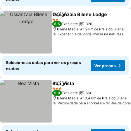
Ossanzaia Bilene Lodge
Partilhar
Adicionar aos favoritos
Ve
2 Estrelas
8,5
Excelente
320
Bilene Macia, a 1.9 km de Praia do Bilene
Experiência de lodge imersa na natureza
Ver
Selecione as datas para ver os preços
Ver preços
exatos.
Boa Vista
Partilhar
Adicionar aos favoritos
Ver preços
3 Estrelas
9,0
Excelente
66
Bilene Macia, a 10.4 km de Praia do Bilene
Proximidade para snorkel em recifes de coral