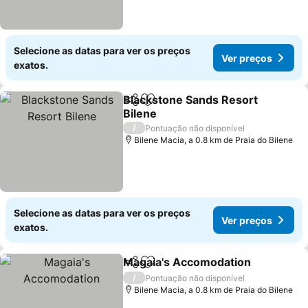
Selecione as datas para ver os preços
Ver preços
exatos.
Blackstone Sands Resort
Partilhar
Adicionar aos favoritos
Bilene
Ver preços
/
Pontuação não disponível
Bilene Macia, a 0.8 km de Praia do Bilene
Selecione as datas para ver os preços
Ver preços
exatos.
Magaia's Accomodation
Partilhar
Adicionar aos favoritos
Ve
/
Pontuação não disponível
Bilene Macia, a 0.8 km de Praia do Bilene