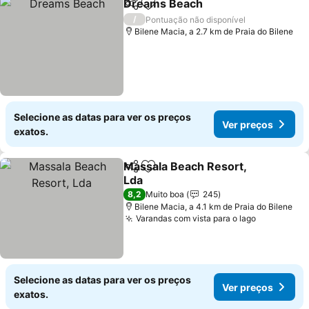
Dreams Beach
Partilhar
Adicionar aos favoritos
Ver preços
/
Pontuação não disponível
Bilene Macia, a 2.7 km de Praia do Bilene
Selecione as datas para ver os preços
Ver preços
exatos.
Massala Beach Resort,
Partilhar
Adicionar aos favoritos
Lda
Ver preços
8,2
Muito boa
245
Bilene Macia, a 4.1 km de Praia do Bilene
Varandas com vista para o lago
Ver preço
Selecione as datas para ver os preços
Ver preços
exatos.