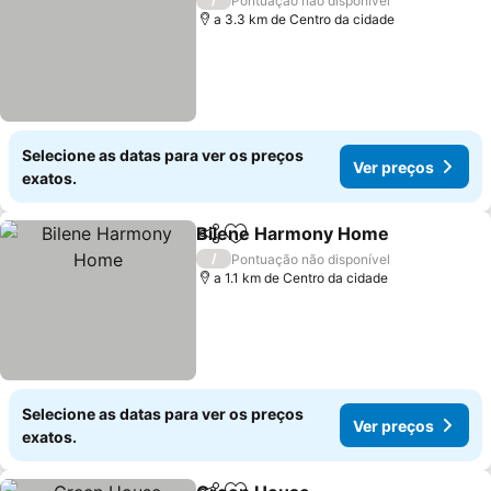
Pontuação não disponível
a 3.3 km de Centro da cidade
Selecione as datas para ver os preços
Ver preços
exatos.
Bilene Harmony Home
Partilhar
Adicionar aos favoritos
Ver
/
Pontuação não disponível
a 1.1 km de Centro da cidade
Selecione as datas para ver os preços
Ver preços
exatos.