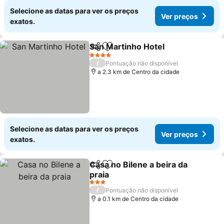
Selecione as datas para ver os preços
Ver preços
exatos.
San Martinho Hotel
Partilhar
Adicionar aos favoritos
Ver pr
4 Estrelas
/
Pontuação não disponível
a 2.3 km de Centro da cidade
Selecione as datas para ver os preços
Ver preços
exatos.
Casa no Bilene a beira da
Partilhar
Adicionar aos favoritos
praia
Ver preços
3 Estrelas
/
Pontuação não disponível
a 0.1 km de Centro da cidade