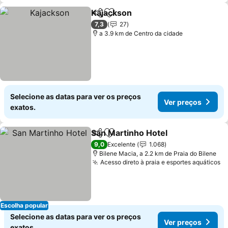
Kajackson
Partilhar
Adicionar aos favoritos
Ver preços
7,3
27
a 3.9 km de Centro da cidade
Selecione as datas para ver os preços
Ver preços
exatos.
San Martinho Hotel
Partilhar
Adicionar aos favoritos
Ver pr
9,0
Excelente
1.068
Bilene Macia, a 2.2 km de Praia do Bilene
Acesso direto à praia e esportes aquáticos
V
Escolha popular
Selecione as datas para ver os preços
Ver preços
exatos.