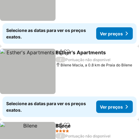
Selecione as datas para ver os preços
Ver preços
exatos.
Esther's Apartments
Partilhar
Adicionar aos favoritos
Ver p
/
Pontuação não disponível
Bilene Macia, a 0.8 km de Praia do Bilene
Selecione as datas para ver os preços
Ver preços
exatos.
Bilene
Partilhar
Adicionar aos favoritos
Ver preços
4 Estrelas
/
Pontuação não disponível