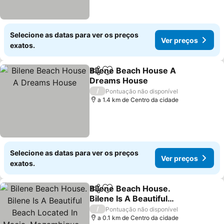
Selecione as datas para ver os preços
Ver preços
exatos.
Bilene Beach House A
Partilhar
Adicionar aos favoritos
Dreams House
Ver preços
/
Pontuação não disponível
a 1.4 km de Centro da cidade
Selecione as datas para ver os preços
Ver preços
exatos.
Bilene Beach House.
Partilhar
Adicionar aos favoritos
Bilene Is A Beautiful
Beach Located In Macia,
Ver preços
/
Pontuação não disponível
Mozambique....
a 0.1 km de Centro da cidade