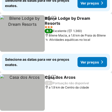
Selecione as datas para ver os preços
Ver preços
exatos.
Bilene Lodge by Dream
Partilhar
Adicionar aos favoritos
Resorts
Ver preços
3 Estrelas
8,7
Excelente
1.360
Bilene Macia, a 1.6 km de Praia do Bilene
Atividades aquáticas no local
Ver preços
Selecione as datas para ver os preços
Ver preços
exatos.
Casa dos Arcos
Partilhar
Adicionar aos favoritos
Ver preços
/
Pontuação não disponível
a 1.9 km de Centro da cidade