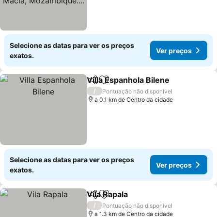
Selecione as datas para ver os preços
Ver preços
exatos.
Villa Espanhola Bilene
Partilhar
Adicionar aos favoritos
Ver 
/
Pontuação não disponível
a 0.1 km de Centro da cidade
Selecione as datas para ver os preços
Ver preços
exatos.
Vila Rapala
Partilhar
Adicionar aos favoritos
Ver preços
/
Pontuação não disponível
a 1.3 km de Centro da cidade