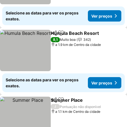
Selecione as datas para ver os preços
Ver preços
exatos.
Humula Beach Resort
Partilhar
Adicionar aos favoritos
Ver 
8,1
Muito boa
342
a 1.9 km de Centro da cidade
Selecione as datas para ver os preços
Ver preços
exatos.
Summer Place
Partilhar
Adicionar aos favoritos
Ver preços
/
Pontuação não disponível
a 1.1 km de Centro da cidade