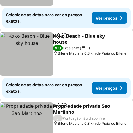
Selecione as datas para ver os preços
Ver preços
exatos.
Koko Beach - Blue sky
Partilhar
Adicionar aos favoritos
house
Ver preços
9,0
Excelente
1
Bilene Macia, a 0.8 km de Praia do Bilene
Selecione as datas para ver os preços
Ver preços
exatos.
Propriedade privada Sao
Partilhar
Adicionar aos favoritos
Martinho
Ver preços
/
Pontuação não disponível
Bilene Macia, a 0.8 km de Praia do Bilene