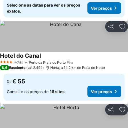
Selecione as datas para ver os preços
Ver preços
exatos.
Partilhar
Ad
Hotel do Canal
Hotel
Perto da Praia do Porto Pim
4 Estrelas
8,6
Excelente
2.494
Horta, a 14.2 km de Praia do Notte
€ 55
De
Consulte os preços de
18 sites
Ver preços
Partilhar
Ad