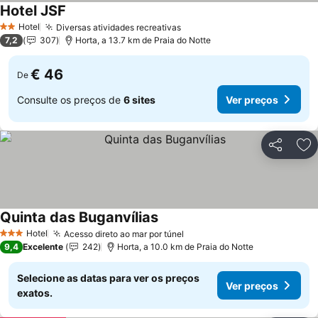
Hotel JSF
Hotel
Diversas atividades recreativas
2 Estrelas
7,2
307
Horta, a 13.7 km de Praia do Notte
€ 46
De
Consulte os preços de
6 sites
Ver preços
Partilhar
Ad
Quinta das Buganvílias
Hotel
Acesso direto ao mar por túnel
3 Estrelas
9,4
Excelente
242
Horta, a 10.0 km de Praia do Notte
Selecione as datas para ver os preços
Ver preços
exatos.