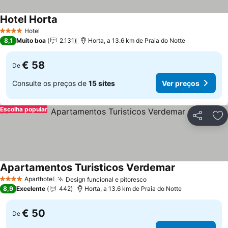
Hotel Horta
Hotel
4 Estrelas
8,1
Muito boa
2.131
Horta, a 13.6 km de Praia do Notte
€ 58
De
Consulte os preços de
15 sites
Ver preços
Escolha popular
Partilhar
Ad
Apartamentos Turisticos Verdemar
Aparthotel
Design funcional e pitoresco
4 Estrelas
8,9
Excelente
442
Horta, a 13.6 km de Praia do Notte
€ 50
De