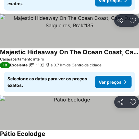
Ver preços
exatos.
Partilhar
Ad
Majestic Hideaway On The Ocean Coast, Casa Os Salgueiros, Rral#135
Casa/apartamento inteiro
10
Excelente
113
a 0.7 km de Centro da cidade
Selecione as datas para ver os preços
Ver preços
exatos.
Partilhar
Ad
Pátio Ecolodge