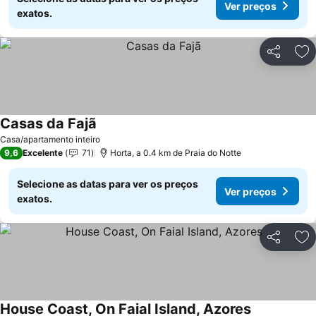
Ver preços
exatos.
Partilhar
Ad
Casas da Fajã
Casa/apartamento inteiro
9,6
Excelente
71
Horta, a 0.4 km de Praia do Notte
Selecione as datas para ver os preços
Ver preços
exatos.
Partilhar
Ad
House Coast, On Faial Island, Azores