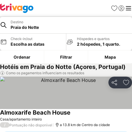
Favoritos
Iniciar
Me
Destino
Praia do Notte
Check-in/out
Hóspedes e quartos
Escolha as datas
2 hóspedes, 1 quarto.
Ordenar
Filtrar
Mapa
Hotéis em Praia do Notte (Açores, Portugal)
Como os pagamentos influenciam os resultados
Partilhar
Ad
Almoxarife Beach House
Casa/apartamento inteiro
/
a 13.8 km de Centro da cidade
Pontuação não disponível