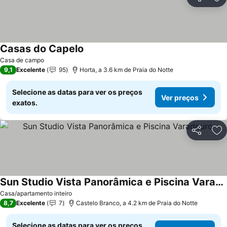
Partilhar
Ad
Casas do Capelo
Casa de campo
9,1
Excelente
95
Horta, a 3.6 km de Praia do Notte
Selecione as datas para ver os preços
Ver preços
exatos.
Partilhar
Ad
Sun Studio Vista Panorâmica e Piscina Varadouro
Casa/apartamento inteiro
8,7
Excelente
7
Castelo Branco, a 4.2 km de Praia do Notte
Selecione as datas para ver os preços