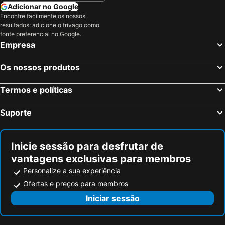
Funchal, Madeira Hotéis
Évora, Alentejo Hotéis
Adicionar no Google
Encontre facilmente os nossos
Figueira da Foz, Centro de Portugal Hotéis
resultados: adicione o trivago como
fonte preferencial no Google.
Empresa
Os nossos produtos
Termos e políticas
Suporte
Inicie sessão para desfrutar de
vantagens exclusivas para membros
Personalize a sua experiência
Ofertas e preços para membros
Iniciar sessão