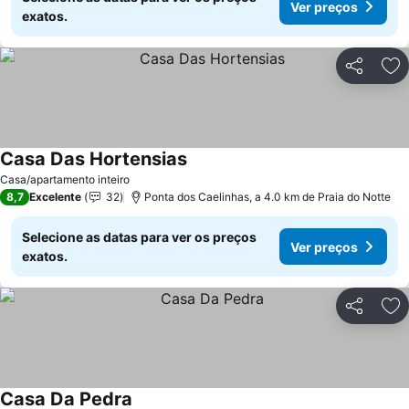
Ver preços
exatos.
Partilhar
Ad
Casa Das Hortensias
Casa/apartamento inteiro
8,7
Excelente
32
Ponta dos Caelinhas, a 4.0 km de Praia do Notte
Selecione as datas para ver os preços
Ver preços
exatos.
Partilhar
Ad
Casa Da Pedra