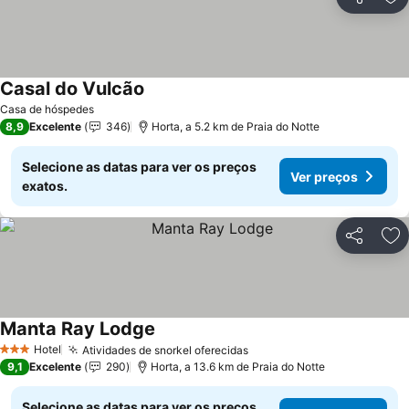
Partilhar
Ad
Casal do Vulcão
Casa de hóspedes
8,9
Excelente
346
Horta, a 5.2 km de Praia do Notte
Selecione as datas para ver os preços
Ver preços
exatos.
Partilhar
Ad
Manta Ray Lodge
Hotel
Atividades de snorkel oferecidas
3 Estrelas
9,1
Excelente
290
Horta, a 13.6 km de Praia do Notte
Selecione as datas para ver os preços