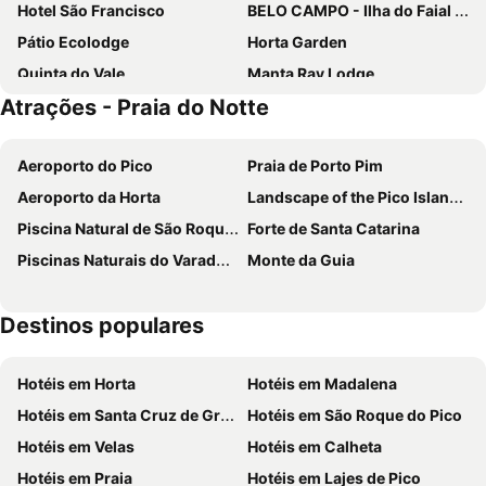
Hotel São Francisco
BELO CAMPO - Ilha do Faial (Horta)
Pátio Ecolodge
Horta Garden
Quinta do Vale
Manta Ray Lodge
Atrações - Praia do Notte
Quinta das Buganvílias
House Andrade
Residencias Varadouro
Baia Dos Golfinhos Horta
Aeroporto do Pico
Praia de Porto Pim
Aeroporto da Horta
Landscape of the Pico Island Vineyard Culture
Piscina Natural de São Roque do Pico
Forte de Santa Catarina
Piscinas Naturais do Varadouro
Monte da Guia
Destinos populares
Hotéis em Horta
Hotéis em Madalena
Hotéis em Santa Cruz de Graciosa
Hotéis em São Roque do Pico
Hotéis em Velas
Hotéis em Calheta
Hotéis em Praia
Hotéis em Lajes de Pico