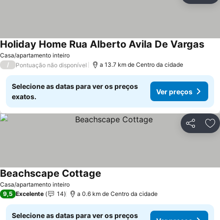
Holiday Home Rua Alberto Avila De Vargas
Casa/apartamento inteiro
/
a 13.7 km de Centro da cidade
Pontuação não disponível
Selecione as datas para ver os preços
Ver preços
exatos.
Partilhar
Ad
Beachscape Cottage
Casa/apartamento inteiro
9,5
Excelente
14
a 0.6 km de Centro da cidade
Selecione as datas para ver os preços