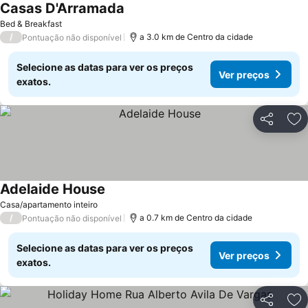
Casas D'Arramada
Bed & Breakfast
/
a 3.0 km de Centro da cidade
Pontuação não disponível
Selecione as datas para ver os preços
Ver preços
exatos.
Partilhar
Ad
Adelaide House
Casa/apartamento inteiro
/
a 0.7 km de Centro da cidade
Pontuação não disponível
Selecione as datas para ver os preços
Ver preços
exatos.
Partilhar
Ad