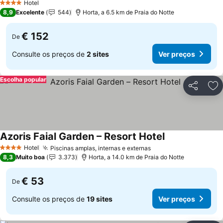
Hotel
4 Estrelas
8,9
Excelente
544
Horta, a 6.5 km de Praia do Notte
€ 152
De
Consulte os preços de
2 sites
Ver preços
Escolha popular
Partilhar
Ad
Azoris Faial Garden – Resort Hotel
Hotel
Piscinas amplas, internas e externas
4 Estrelas
8,3
Muito boa
3.373
Horta, a 14.0 km de Praia do Notte
€ 53
De
Consulte os preços de
19 sites
Ver preços