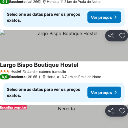
9,1
Excelente
266
Horta, a 11.2 km de Praia do Notte
Selecione as datas para ver os preços
Ver preços
exatos.
Partilhar
Ad
Largo Bispo Boutique Hostel
Hostel
Jardim externo tranquilo
3 Estrelas
8,9
Excelente
651
Horta, a 13.7 km de Praia do Notte
Selecione as datas para ver os preços
Ver preços
exatos.
Escolha popular
Partilhar
Ad