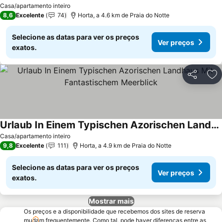
Casa/apartamento inteiro
8,6
Excelente
74
Horta, a 4.6 km de Praia do Notte
Selecione as datas para ver os preços
Ver preços
exatos.
Partilhar
Ad
Urlaub In Einem Typischen Azorischen Landhaus Mit Fantastischem Meerblick
Casa/apartamento inteiro
9,8
Excelente
111
Horta, a 4.9 km de Praia do Notte
Selecione as datas para ver os preços
Ver preços
exatos.
Mostrar mais
Os preços e a disponibilidade que recebemos dos sites de reserva
mudam frequentemente. Como tal, pode haver diferenças entre as