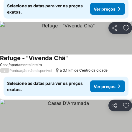
Selecione as datas para ver os preços
Ver preços
exatos.
Partilhar
Ad
Refuge - "Vivenda Chã"
Casa/apartamento inteiro
/
a 3.1 km de Centro da cidade
Pontuação não disponível
Selecione as datas para ver os preços
Ver preços
exatos.
Partilhar
Ad