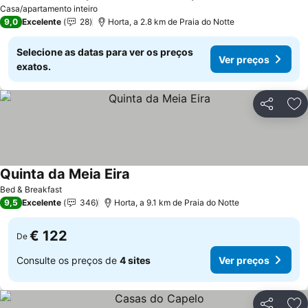
Casa/apartamento inteiro
9,0
Excelente
28
Horta, a 2.8 km de Praia do Notte
Selecione as datas para ver os preços
Ver preços
exatos.
Partilhar
Ad
Quinta da Meia Eira
Bed & Breakfast
9,5
Excelente
346
Horta, a 9.1 km de Praia do Notte
€ 122
De
Consulte os preços de
4 sites
Ver preços