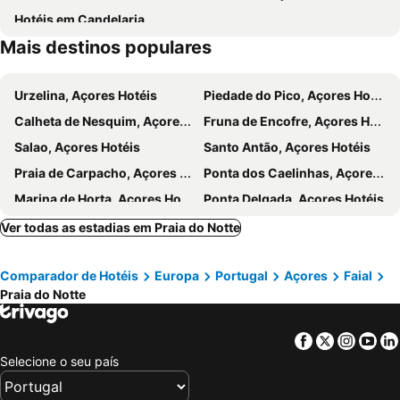
Hotéis em Candelaria
Mais destinos populares
Urzelina, Açores Hotéis
Piedade do Pico, Açores Hotéis
Calheta de Nesquim, Açores Hotéis
Fruna de Encofre, Açores Hotéis
Salao, Açores Hotéis
Santo Antão, Açores Hotéis
Praia de Carpacho, Açores Hotéis
Ponta dos Caelinhas, Açores Hotéis
Marina de Horta, Açores Hotéis
Ponta Delgada, Açores Hotéis
Povoação, Açores Hotéis
Capelas, Açores Hotéis
Ver todas as estadias em Praia do Notte
Vila do Porto, Açores Hotéis
Ribeira Grande, Açores Hotéis
Comparador de Hotéis
Europa
Portugal
Açores
Faial
Lagoa, Açores Hotéis
Furnas, Açores Hotéis
Praia do Notte
Nordeste, Açores Hotéis
Àgua de Alto, Açores Hotéis
Albufeira, Algarve Hotéis
Lisboa, Lisboa e Vale do Tejo Hotéis
Facebook
Twitter
Insta
Yo
Porto, Norte de Portugal Hotéis
Monte Gordo, Algarve Hotéis
Selecione o seu país
Portimão, Algarve Hotéis
Vila Nova de Milfontes, Alentejo Hotéis