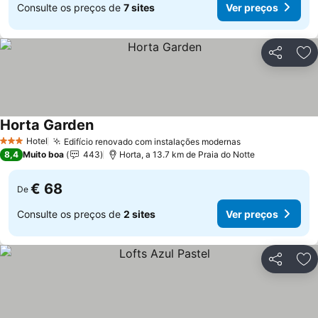
Consulte os preços de
7 sites
Ver preços
Partilhar
Ad
Horta Garden
Hotel
Edifício renovado com instalações modernas
3 Estrelas
8,4
Muito boa
443
Horta, a 13.7 km de Praia do Notte
€ 68
De
Consulte os preços de
2 sites
Ver preços
Partilhar
Ad