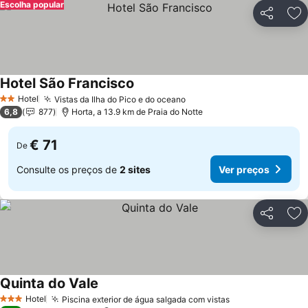
Escolha popular
Partilhar
Ad
Hotel São Francisco
Hotel
Vistas da Ilha do Pico e do oceano
2 Estrelas
6,8
877
Horta, a 13.9 km de Praia do Notte
€ 71
De
Consulte os preços de
2 sites
Ver preços
Partilhar
Ad
Quinta do Vale
Hotel
Piscina exterior de água salgada com vistas
3 Estrelas