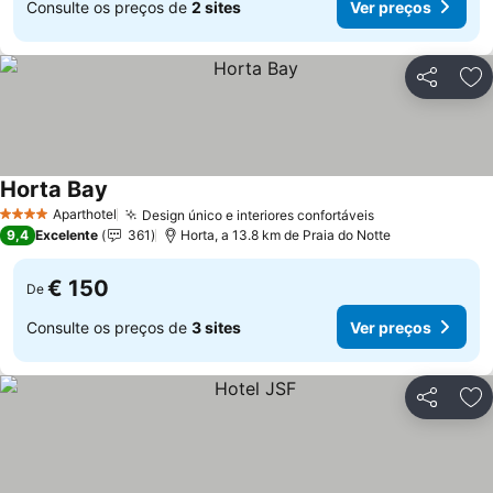
Consulte os preços de
2 sites
Ver preços
Partilhar
Ad
Horta Bay
Aparthotel
Design único e interiores confortáveis
4 Estrelas
9,4
Excelente
361
Horta, a 13.8 km de Praia do Notte
€ 150
De
Consulte os preços de
3 sites
Ver preços
Partilhar
Ad