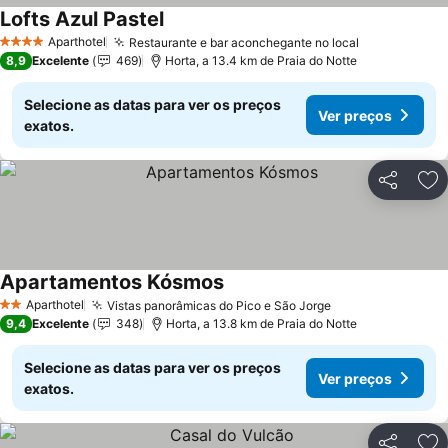
Lofts Azul Pastel
Aparthotel
Restaurante e bar aconchegante no local
4 Estrelas
8,9
Excelente
469
Horta, a 13.4 km de Praia do Notte
Selecione as datas para ver os preços
Ver preços
exatos.
Partilhar
Ad
Apartamentos Kósmos
Aparthotel
Vistas panorâmicas do Pico e São Jorge
2 Estrelas
9,4
Excelente
348
Horta, a 13.8 km de Praia do Notte
Selecione as datas para ver os preços
Ver preços
exatos.