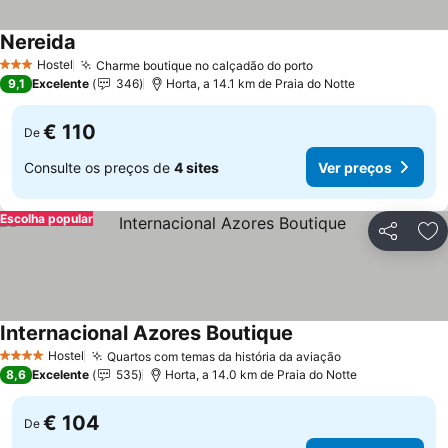
Nereida
Hostel
Charme boutique no calçadão do porto
3 Estrelas
9,1
Excelente
346
Horta, a 14.1 km de Praia do Notte
€ 110
De
Consulte os preços de
4 sites
Ver preços
Escolha popular
Partilhar
Ad
Internacional Azores Boutique
Hostel
Quartos com temas da história da aviação
4 Estrelas
8,6
Excelente
535
Horta, a 14.0 km de Praia do Notte
€ 104
De