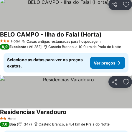
Partilhar
Ad
BELO CAMPO - Ilha do Faial (Horta)
Hotel
Casas antigas restauradas para hospedagem
3 Estrelas
8,9
Excelente
282
Castelo Branco, a 10.0 km de Praia do Notte
Selecione as datas para ver os preços
Ver preços
exatos.
Partilhar
Ad
Residencias Varadouro
Hotel
2 Estrelas
7,6
Boa
347
Castelo Branco, a 4.4 km de Praia do Notte