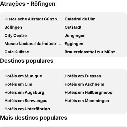
Atrações - Röfingen
Bertelemühle
Brauerei und Gasthof zum Engel
LH Hotel
Barbara Hof
Historische Altstadt Günzburg
Catedral de Ulm
Coffee Fellows Hotel Leipheim Süd
Apollonias Gästehaus
Böfingen
Oststadt
City Centre
Jungingen
Museu Nacional da Indústria Têxtil de Augsburg
Eggingen
Cafe Kulisse
Brauereigasthof zur Münz
Destinos populares
Pfeffermühle
Waldseilgarten Wallenhausen
Staudenbahn
Freizeit- und Sportarena Funland
Hotéis em Munique
Hotéis em Fuessen
Steiff World
Titania
Hotéis em Ulm
Hotéis em Aschheim
Friedrichsau
Perlachturm
Hotéis em Augsburg
Hotéis em Hallbergmoos
Atlantis Waterpark
Bismarckviertel
Hotéis em Schwangau
Hotéis em Memmingen
Siebenbrunn
Bowlingcenter Neu-Ulm
Hotéis em Unterföhring
Bahnhofsviertel
Wolfram- und Herrenbachviertel
Mais destinos populares