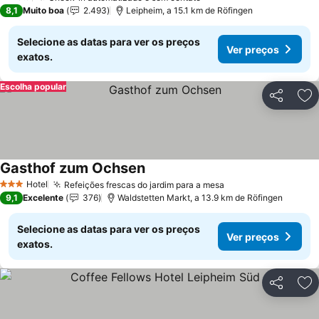
1 Estrelas
8,1
Muito boa
2.493
Leipheim, a 15.1 km de Röfingen
Selecione as datas para ver os preços
Ver preços
exatos.
Escolha popular
Partilhar
Ad
Gasthof zum Ochsen
Hotel
Refeições frescas do jardim para a mesa
3 Estrelas
9,1
Excelente
376
Waldstetten Markt, a 13.9 km de Röfingen
Selecione as datas para ver os preços
Ver preços
exatos.
Partilhar
Ad