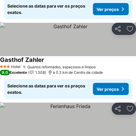
Selecione as datas para ver os preços
Ver preços
exatos.
Partilhar
Ad
Gasthof Zahler
Hotel
Quartos reformados, espaçosos e limpos
3 Estrelas
9,0
Excelente
1.308
a 0.3 km de Centro da cidade
Selecione as datas para ver os preços
Ver preços
exatos.
Partilhar
Ad