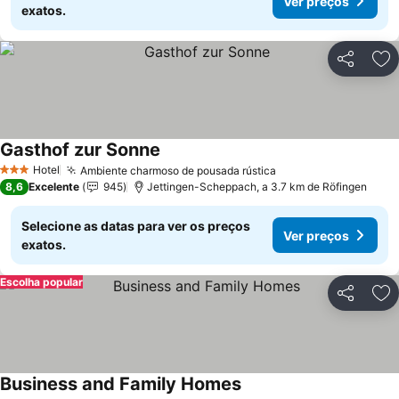
Ver preços
exatos.
Partilhar
Ad
Gasthof zur Sonne
Hotel
Ambiente charmoso de pousada rústica
3 Estrelas
8,6
Excelente
945
Jettingen-Scheppach, a 3.7 km de Röfingen
Selecione as datas para ver os preços
Ver preços
exatos.
Escolha popular
Partilhar
Ad
Business and Family Homes