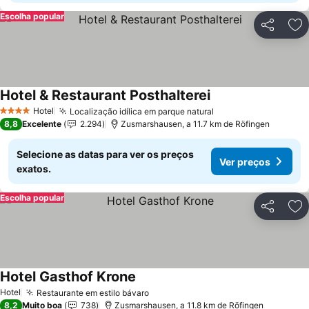
Escolha popular
Partilhar
Ad
Hotel & Restaurant Posthalterei
Hotel
Localização idílica em parque natural
4 Estrelas
8,8
Excelente
2.294
Zusmarshausen, a 11.7 km de Röfingen
Selecione as datas para ver os preços
Ver preços
exatos.
Escolha popular
Partilhar
Ad
Hotel Gasthof Krone
Hotel
Restaurante em estilo bávaro
8,2
Muito boa
738
Zusmarshausen, a 11.8 km de Röfingen