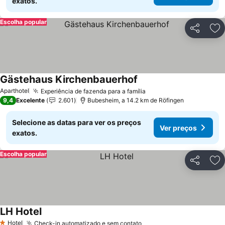
exatos.
Escolha popular
Partilhar
Ad
Gästehaus Kirchenbauerhof
Aparthotel
Experiência de fazenda para a família
9,4
Excelente
2.601
Bubesheim, a 14.2 km de Röfingen
Selecione as datas para ver os preços
Ver preços
exatos.
Escolha popular
Partilhar
Ad
LH Hotel
Hotel
Check-in automatizado e sem contato