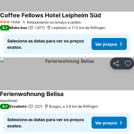
Coffee Fellows Hotel Leipheim Süd
Hotel
Relaxamento no terraço e jardim
3 Estrelas
8,1
Muito boa
1.971
Leipheim, a 17.0 km de Röfingen
Selecione as datas para ver os preços
Ver preços
exatos.
Partilhar
Ad
Ferienwohnung Belisa
Aparthotel
9,1
Excelente
227
Burgau, a 5.8 km de Röfingen
Selecione as datas para ver os preços
Ver preços
exatos.