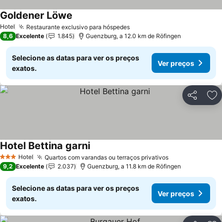
Goldener Löwe
Hotel
Restaurante exclusivo para hóspedes
8,6
Excelente
1.845
Guenzburg, a 12.0 km de Röfingen
Selecione as datas para ver os preços
Ver preços
exatos.
Partilhar
Ad
Hotel Bettina garni
Hotel
Quartos com varandas ou terraços privativos
3 Estrelas
9,2
Excelente
2.037
Guenzburg, a 11.8 km de Röfingen
Selecione as datas para ver os preços
Ver preços
exatos.