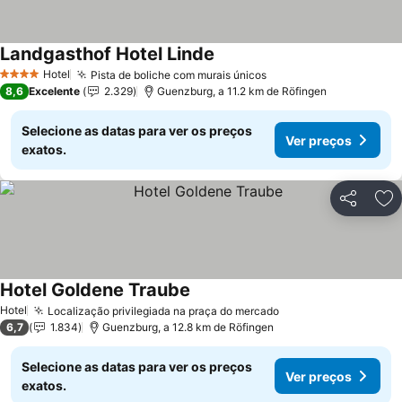
Landgasthof Hotel Linde
Hotel
Pista de boliche com murais únicos
4 Estrelas
8,6
Excelente
2.329
Guenzburg, a 11.2 km de Röfingen
Selecione as datas para ver os preços
Ver preços
exatos.
Partilhar
Ad
Hotel Goldene Traube
Hotel
Localização privilegiada na praça do mercado
6,7
1.834
Guenzburg, a 12.8 km de Röfingen
Selecione as datas para ver os preços
Ver preços
exatos.