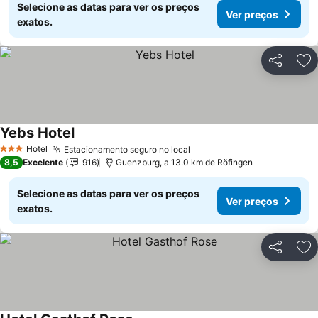
Selecione as datas para ver os preços
Ver preços
exatos.
Partilhar
Ad
Yebs Hotel
Hotel
Estacionamento seguro no local
3 Estrelas
8,5
Excelente
916
Guenzburg, a 13.0 km de Röfingen
Selecione as datas para ver os preços
Ver preços
exatos.
Partilhar
Ad