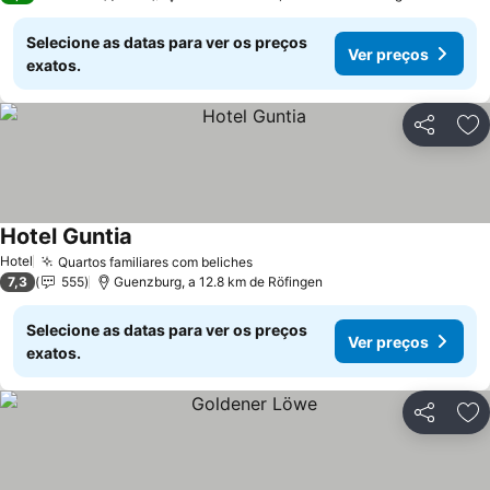
Selecione as datas para ver os preços
Ver preços
exatos.
Partilhar
Ad
Hotel Guntia
Hotel
Quartos familiares com beliches
7,3
555
Guenzburg, a 12.8 km de Röfingen
Selecione as datas para ver os preços
Ver preços
exatos.
Partilhar
Ad