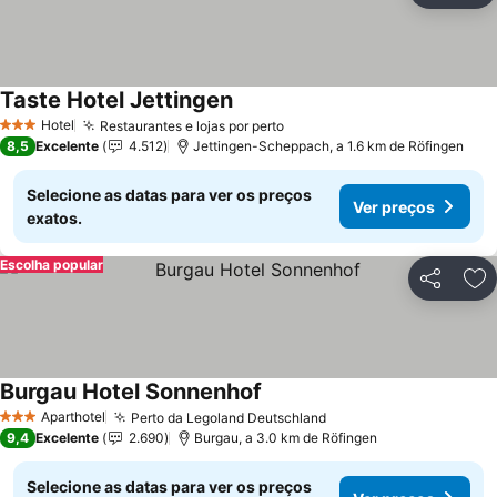
Taste Hotel Jettingen
Hotel
Restaurantes e lojas por perto
3 Estrelas
8,5
Excelente
4.512
Jettingen-Scheppach, a 1.6 km de Röfingen
Selecione as datas para ver os preços
Ver preços
exatos.
Escolha popular
Partilhar
Ad
Burgau Hotel Sonnenhof
Aparthotel
Perto da Legoland Deutschland
3 Estrelas
9,4
Excelente
2.690
Burgau, a 3.0 km de Röfingen
Selecione as datas para ver os preços