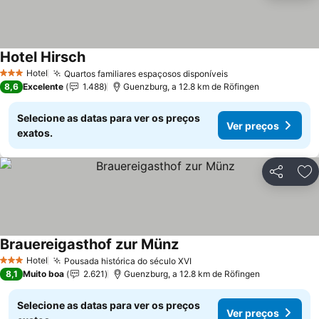
Hotel Hirsch
Hotel
Quartos familiares espaçosos disponíveis
3 Estrelas
8,6
Excelente
1.488
Guenzburg, a 12.8 km de Röfingen
Selecione as datas para ver os preços
Ver preços
exatos.
Partilhar
Ad
Brauereigasthof zur Münz
Hotel
Pousada histórica do século XVI
3 Estrelas
8,1
Muito boa
2.621
Guenzburg, a 12.8 km de Röfingen
Selecione as datas para ver os preços
Ver preços