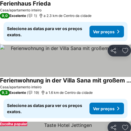
Ferienhaus Frieda
Casa/apartamento inteiro
9,0
Excelente
1
a 2.3 km de Centro da cidade
Selecione as datas para ver os preços
Ver preços
exatos.
Partilhar
Ad
Ferienwohnung in der Villa Sana mit großem Garten
Casa/apartamento inteiro
9,3
Excelente
19
a 1.6 km de Centro da cidade
Selecione as datas para ver os preços
Ver preços
exatos.
Escolha popular
Partilhar
Ad