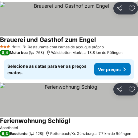
Partilhar
Ad
Brauerei und Gasthof zum Engel
Hotel
Restaurante com carnes de açougue próprio
3 Estrelas
8,4
Muito boa
763
Waldstetten Markt, a 13.8 km de Röfingen
Selecione as datas para ver os preços
Ver preços
exatos.
Partilhar
Ad
Ferienwohnung Schlögl
Aparthotel
9,3
Excelente
128
Rettenbach/Kr. Günzburg, a 7.7 km de Röfingen