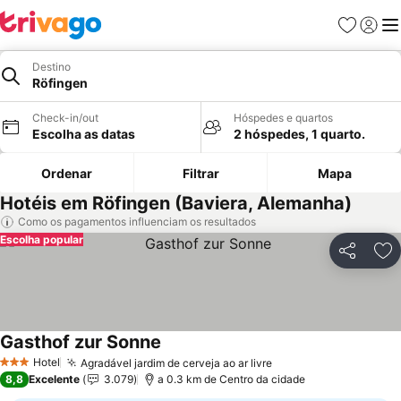
Favoritos
Iniciar
Me
Destino
Röfingen
Check-in/out
Hóspedes e quartos
Escolha as datas
2 hóspedes, 1 quarto.
Ordenar
Filtrar
Mapa
Hotéis em Röfingen (Baviera, Alemanha)
Como os pagamentos influenciam os resultados
Escolha popular
Partilhar
Ad
Gasthof zur Sonne
Hotel
Agradável jardim de cerveja ao ar livre
3 Estrelas
8,8
Excelente
3.079
a 0.3 km de Centro da cidade