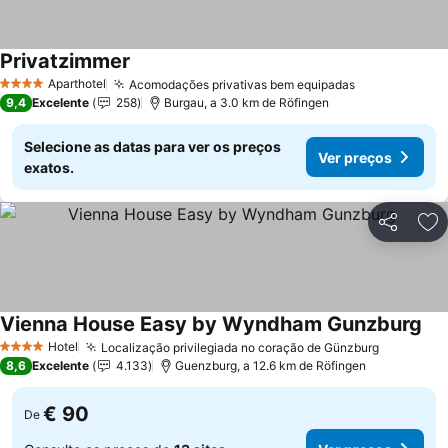
Privatzimmer
Aparthotel
Acomodações privativas bem equipadas
4 Estrelas
9,4
Excelente
258
Burgau, a 3.0 km de Röfingen
Selecione as datas para ver os preços
Ver preços
exatos.
Partilhar
Ad
Vienna House Easy by Wyndham Gunzburg
Hotel
Localização privilegiada no coração de Günzburg
4 Estrelas
8,6
Excelente
4.133
Guenzburg, a 12.6 km de Röfingen
€ 90
De