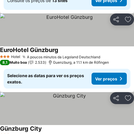
Consulte os preços de
13 sites
Ver preços
Partilhar
Ad
EuroHotel Günzburg
Hotel
A poucos minutos da Legoland Deutschland
3 Estrelas
8,1
Muito boa
2.533
Guenzburg, a 11.1 km de Röfingen
Selecione as datas para ver os preços
Ver preços
exatos.
Partilhar
Ad
Günzburg City