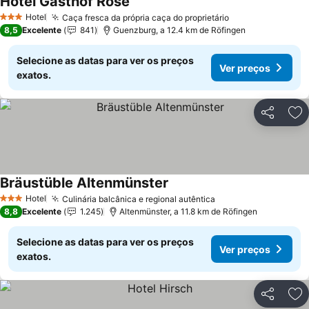
Hotel Gasthof Rose
Hotel
Caça fresca da própria caça do proprietário
3 Estrelas
8,5
Excelente
841
Guenzburg, a 12.4 km de Röfingen
Selecione as datas para ver os preços
Ver preços
exatos.
Partilhar
Ad
Bräustüble Altenmünster
Hotel
Culinária balcânica e regional autêntica
3 Estrelas
8,8
Excelente
1.245
Altenmünster, a 11.8 km de Röfingen
Selecione as datas para ver os preços
Ver preços
exatos.
Partilhar
Ad