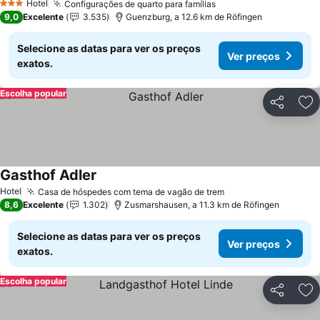
Hotel
Configurações de quarto para famílias
3 Estrelas
9,0
Excelente
3.535
Guenzburg, a 12.6 km de Röfingen
Selecione as datas para ver os preços
Ver preços
exatos.
Escolha popular
Partilhar
Ad
Gasthof Adler
Hotel
Casa de hóspedes com tema de vagão de trem
8,6
Excelente
1.302
Zusmarshausen, a 11.3 km de Röfingen
Selecione as datas para ver os preços
Ver preços
exatos.
Escolha popular
Partilhar
Ad