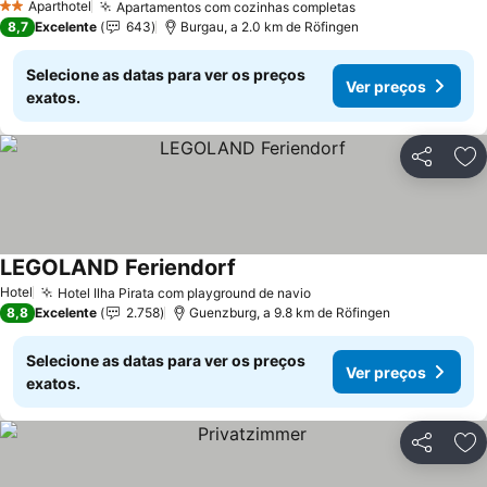
Aparthotel
Apartamentos com cozinhas completas
2 Estrelas
8,7
Excelente
643
Burgau, a 2.0 km de Röfingen
Selecione as datas para ver os preços
Ver preços
exatos.
Partilhar
Ad
LEGOLAND Feriendorf
Hotel
Hotel Ilha Pirata com playground de navio
8,8
Excelente
2.758
Guenzburg, a 9.8 km de Röfingen
Selecione as datas para ver os preços
Ver preços
exatos.
Partilhar
Ad