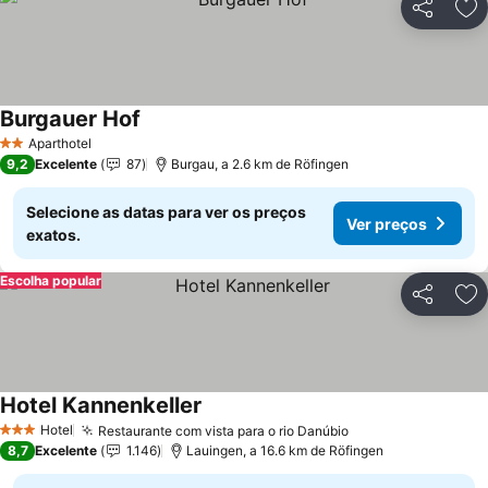
Partilhar
Ad
Burgauer Hof
Aparthotel
2 Estrelas
9,2
Excelente
87
Burgau, a 2.6 km de Röfingen
Selecione as datas para ver os preços
Ver preços
exatos.
Escolha popular
Partilhar
Ad
Hotel Kannenkeller
Hotel
Restaurante com vista para o rio Danúbio
3 Estrelas
8,7
Excelente
1.146
Lauingen, a 16.6 km de Röfingen