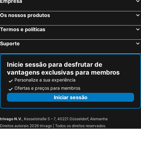
Empresa
Colónia, Renânia do Norte-Vestfália Hotéis
Frankfurt, Hesse Hotéis
Dusseldorf, Renânia do Norte-Vestfália Hotéis
Hamburgo, Hamburgo Hotéis
Os nossos produtos
Stuttgart, Bade-Vurtemberga Hotéis
Dresden, Saxónia Hotéis
Termos e políticas
Suporte
Inicie sessão para desfrutar de
vantagens exclusivas para membros
Personalize a sua experiência
Ofertas e preços para membros
Iniciar sessão
trivago N.V.
, Kesselstraße 5 – 7, 40221 Düsseldorf, Alemanha
Direitos autorais 2026 trivago | Todos os direitos reservados.