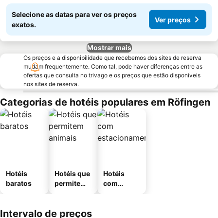
Selecione as datas para ver os preços
Ver preços
exatos.
Mostrar mais
Os preços e a disponibilidade que recebemos dos sites de reserva
mudam frequentemente. Como tal, pode haver diferenças entre as
ofertas que consulta no trivago e os preços que estão disponíveis
nos sites de reserva.
Categorias de hotéis populares em Röfingen
Hotéis
Hotéis que
Hotéis
baratos
permitem
com
animais
estaciona
mento
Intervalo de preços