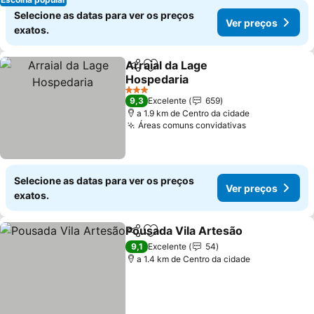
Selecione as datas para ver os preços
Ver preços
exatos.
Arraial da Lage
Partilhar
Adicionar aos favoritos
Hospedaria
3 Estrelas
9,3
Excelente
659
a 1.9 km de Centro da cidade
Áreas comuns convidativas
Selecione as datas para ver os preços
Ver preços
exatos.
Pousada Vila Artesão
Partilhar
Adicionar aos favoritos
9,1
Excelente
54
a 1.4 km de Centro da cidade