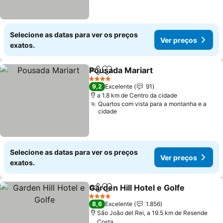
Selecione as datas para ver os preços
Ver preços
exatos.
Pousada Mariart
Partilhar
Adicionar aos favoritos
4 Estrelas
9,2
Excelente
91
a 1.8 km de Centro da cidade
Quartos com vista para a montanha e a
cidade
Selecione as datas para ver os preços
Ver preços
exatos.
Garden Hill Hotel e Golfe
Partilhar
Adicionar aos favoritos
4 Estrelas
8,6
Excelente
1.856
São João del Rei, a 19.5 km de Resende
Costa