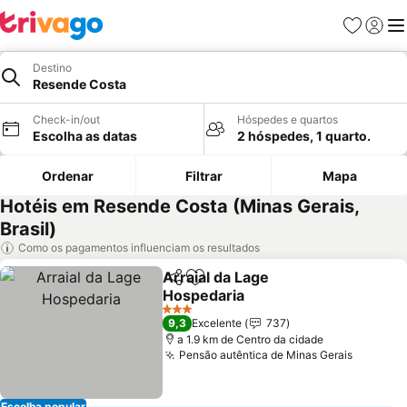
Favoritos
Iniciar
Me
Destino
Resende Costa
Check-in/out
Hóspedes e quartos
Escolha as datas
2 hóspedes, 1 quarto.
Ordenar
Filtrar
Mapa
Hotéis em Resende Costa (Minas Gerais,
Brasil)
Como os pagamentos influenciam os resultados
Arraial da Lage
Partilhar
Adicionar aos favoritos
Hospedaria
3 Estrelas
9,3
Excelente
737
a 1.9 km de Centro da cidade
Pensão autêntica de Minas Gerais
Escolha popular