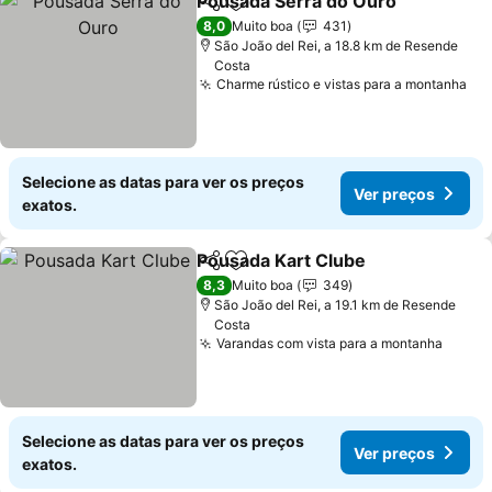
Pousada Serra do Ouro
Partilhar
Adicionar aos favoritos
8,0
Muito boa
431
São João del Rei, a 18.8 km de Resende
Costa
Charme rústico e vistas para a montanha
Selecione as datas para ver os preços
Ver preços
exatos.
Pousada Kart Clube
Partilhar
Adicionar aos favoritos
8,3
Muito boa
349
São João del Rei, a 19.1 km de Resende
Costa
Varandas com vista para a montanha
Selecione as datas para ver os preços
Ver preços
exatos.