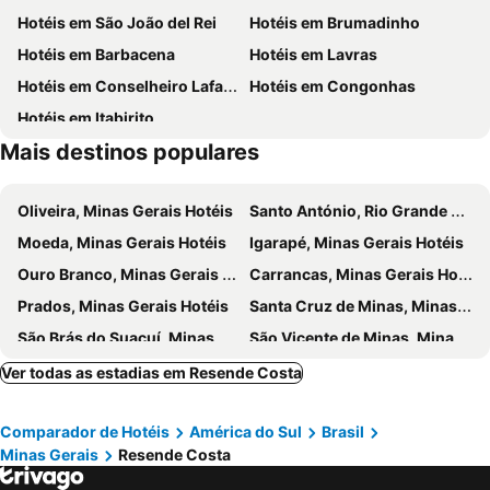
Hotéis em São João del Rei
Hotéis em Brumadinho
Hotéis em Barbacena
Hotéis em Lavras
Hotéis em Conselheiro Lafaiete
Hotéis em Congonhas
Hotéis em Itabirito
Mais destinos populares
Oliveira, Minas Gerais Hotéis
Santo António, Rio Grande do Norte Hotéis
Moeda, Minas Gerais Hotéis
Igarapé, Minas Gerais Hotéis
Ouro Branco, Minas Gerais Hotéis
Carrancas, Minas Gerais Hotéis
Prados, Minas Gerais Hotéis
Santa Cruz de Minas, Minas Gerais Hotéis
São Brás do Suaçuí, Minas Gerais Hotéis
São Vicente de Minas, Minas Gerais Hotéis
Mário Campos, Minas Gerais Hotéis
Dores de Campos, Minas Gerais Hotéis
Ver todas as estadias em Resende Costa
Barroso, Minas Gerais Hotéis
Santana dos Montes, Minas Gerais Hotéis
Comparador de Hotéis
América do Sul
Brasil
Belo Vale, Minas Gerais Hotéis
Santa Rita de Ibitipoca, Minas Gerais Hotéis
Minas Gerais
Resende Costa
Santos Dumont, Minas Gerais Hotéis
Mercês, Minas Gerais Hotéis