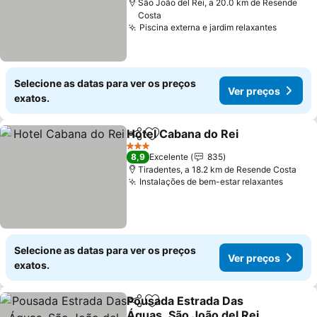
São João del Rei, a 20.0 km de Resende
Costa
Piscina externa e jardim relaxantes
Selecione as datas para ver os preços
Ver preços
exatos.
Hotel Cabana do Rei
Partilhar
Adicionar aos favoritos
3 Estrelas
8,9
Excelente
835
Tiradentes, a 18.2 km de Resende Costa
Instalações de bem-estar relaxantes
Selecione as datas para ver os preços
Ver preços
exatos.
Pousada Estrada Das
Partilhar
Adicionar aos favoritos
Águas, São João del Rei