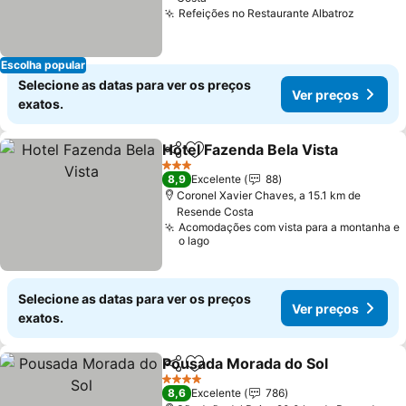
Refeições no Restaurante Albatroz
Escolha popular
Selecione as datas para ver os preços
Ver preços
exatos.
Hotel Fazenda Bela Vista
Partilhar
Adicionar aos favoritos
3 Estrelas
8,9
Excelente
88
Coronel Xavier Chaves, a 15.1 km de
Resende Costa
Acomodações com vista para a montanha e
o lago
Selecione as datas para ver os preços
Ver preços
exatos.
Pousada Morada do Sol
Partilhar
Adicionar aos favoritos
4 Estrelas
8,6
Excelente
786