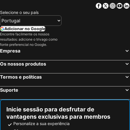
Carandaí, Minas Gerais Hotéis
Carmópolis de Minas, Minas Gerais Hotéis
Facebook
Twitter
Insta
Yo
Diamantina, Minas Gerais Hotéis
Serro, Minas Gerais Hotéis
Selecione o seu país
Augusto de Lima, Minas Gerais Hotéis
Rio de Janeiro, Rio de Janeiro Hotéis
São Paulo, São Paulo Hotéis
Fortaleza, Ceará Hotéis
Adicionar no Google
Encontre facilmente os nossos
Natal, Rio Grande do Norte Hotéis
Foz do Iguaçu, Paraná Hotéis
resultados: adicione o trivago como
Porto de Galinhas, Pernambuco Hotéis
Salvador, Bahia Hotéis
fonte preferencial no Google.
Empresa
Maceió, Alagoas Hotéis
Porto Seguro, Bahia Hotéis
Os nossos produtos
Termos e políticas
Suporte
Inicie sessão para desfrutar de
vantagens exclusivas para membros
Personalize a sua experiência