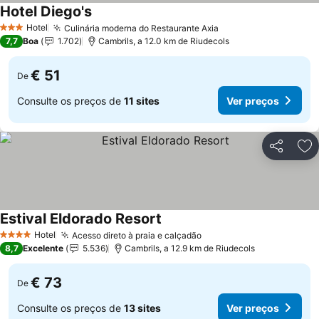
Hotel Diego's
Ver preços
Hotel
Culinária moderna do Restaurante Axia
Ver preços
3 Estrelas
7,7
Boa
1.702
Cambrils, a 12.0 km de Riudecols
€ 51
De
Consulte os preços de
11 sites
Ver preços
Partilhar
Ad
Estival Eldorado Resort
Ver preços
Hotel
Acesso direto à praia e calçadão
Ver preços
4 Estrelas
8,7
Excelente
5.536
Cambrils, a 12.9 km de Riudecols
€ 73
De
Consulte os preços de
13 sites
Ver preços