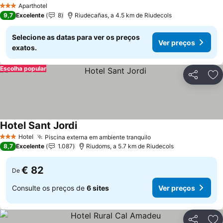
Ver preços
Aparthotel
3 Estrelas
9,7
Excelente
8
Riudecañas, a 4.5 km de Riudecols
Selecione as datas para ver os preços
Ver preços
exatos.
Escolha popular
Partilhar
Ad
Hotel Sant Jordi
Ver preços
Hotel
Piscina externa em ambiente tranquilo
Ver preços
3 Estrelas
8,7
Excelente
1.087
Riudoms, a 5.7 km de Riudecols
€ 82
De
Consulte os preços de
6 sites
Ver preços