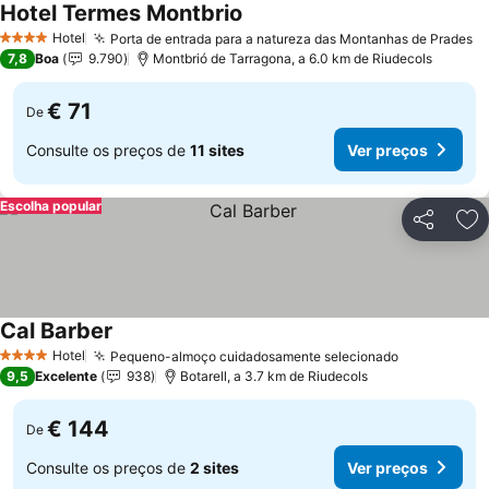
Hotel Termes Montbrio
Ver preços
Hotel
Porta de entrada para a natureza das Montanhas de Prades
V
4 Estrelas
7,8
Boa
9.790
Montbrió de Tarragona, a 6.0 km de Riudecols
€ 71
De
Consulte os preços de
11 sites
Ver preços
Escolha popular
Partilhar
Ad
Cal Barber
Ver preços
Hotel
Pequeno-almoço cuidadosamente selecionado
Ver preços
4 Estrelas
9,5
Excelente
938
Botarell, a 3.7 km de Riudecols
€ 144
De
Consulte os preços de
2 sites
Ver preços