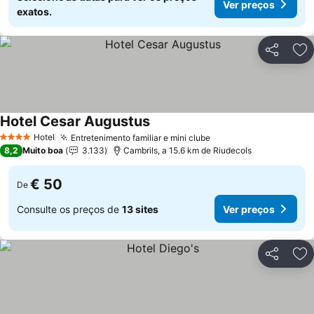
Ver preços
exatos.
Partilhar
Ad
Hotel Cesar Augustus
Ver preços
Hotel
Entretenimento familiar e mini clube
Ver preços
4 Estrelas
8,2
Muito boa
3.133
Cambrils, a 15.6 km de Riudecols
€ 50
De
Consulte os preços de
13 sites
Ver preços
Partilhar
Ad