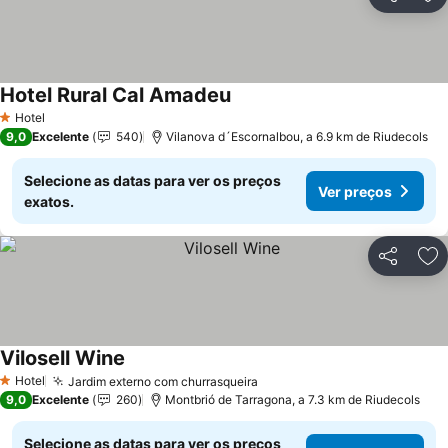
Partilhar
Ad
Hotel Rural Cal Amadeu
Ver preços
Hotel
1 Estrelas
9,0
Excelente
540
Vilanova d´Escornalbou, a 6.9 km de Riudecols
Selecione as datas para ver os preços
Ver preços
exatos.
Partilhar
Ad
Vilosell Wine
Ver preços
Hotel
Jardim externo com churrasqueira
Ver preços
1 Estrelas
9,0
Excelente
260
Montbrió de Tarragona, a 7.3 km de Riudecols
Selecione as datas para ver os preços