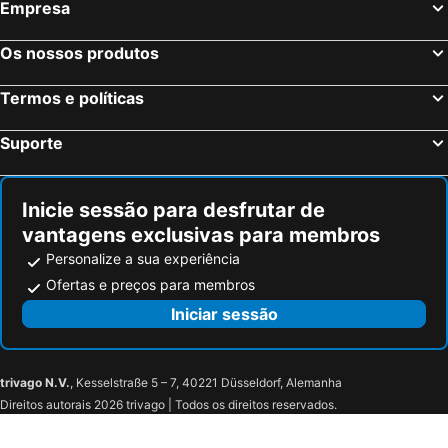
Empresa
Madrid, Madrid Hotéis
Benidorm, Valência Hotéis
Hotel-Hostal Sport
Hotel La Grava
Sevilha, Andaluzia Hotéis
Vigo, Galiza Hotéis
PortAventura Hotel Lucy's Mansion
Rentalmar Navarra family suites
Os nossos produtos
Sangenjo, Galiza Hotéis
Isla Cristina, Andaluzia Hotéis
Termos e políticas
Isla Canela, Andaluzia Hotéis
Suporte
Inicie sessão para desfrutar de
vantagens exclusivas para membros
Personalize a sua experiência
Ofertas e preços para membros
Iniciar sessão
trivago N.V.
, Kesselstraße 5 – 7, 40221 Düsseldorf, Alemanha
Direitos autorais 2026 trivago | Todos os direitos reservados.