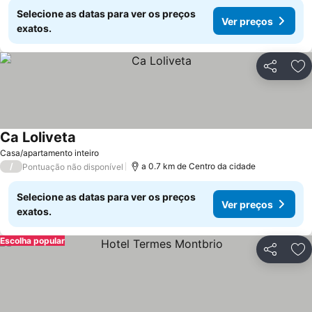
Selecione as datas para ver os preços
Ver preços
exatos.
Partilhar
Ad
Ca Loliveta
Ver preços
Casa/apartamento inteiro
/
a 0.7 km de Centro da cidade
Pontuação não disponível
Selecione as datas para ver os preços
Ver preços
exatos.
Escolha popular
Partilhar
Ad