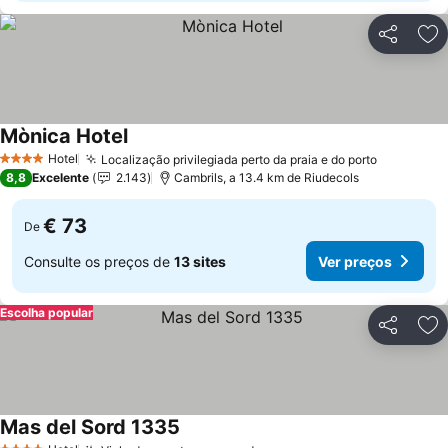
Partilhar
Ad
Mònica Hotel
Ver preços
Hotel
Localização privilegiada perto da praia e do porto
Ver preç
4 Estrelas
8,8
Excelente
2.143
Cambrils, a 13.4 km de Riudecols
€ 73
De
Consulte os preços de
13 sites
Ver preços
Escolha popular
Partilhar
Ad
Mas del Sord 1335
Ver preços