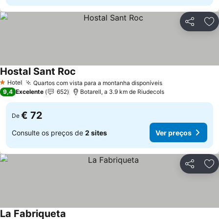
Partilhar
Ad
Hostal Sant Roc
Ver preços
Hotel
Quartos com vista para a montanha disponíveis
Ver preços
1 Estrelas
9,4
Excelente
652
Botarell, a 3.9 km de Riudecols
€ 72
De
Consulte os preços de
2 sites
Ver preços
Partilhar
Ad
La Fabriqueta