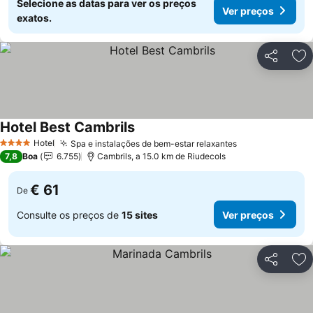
Selecione as datas para ver os preços
Ver preços
exatos.
Partilhar
Ad
Hotel Best Cambrils
Ver preços
Hotel
Spa e instalações de bem-estar relaxantes
Ver preços
4 Estrelas
7,8
Boa
6.755
Cambrils, a 15.0 km de Riudecols
€ 61
De
Consulte os preços de
15 sites
Ver preços
Partilhar
Ad