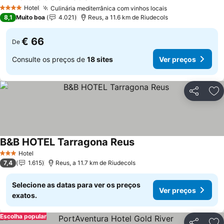
Ver preços
Hotel
Culinária mediterrânica com vinhos locais
Ver preços
4 Estrelas
8,1
Muito boa
4.021
Reus, a 11.6 km de Riudecols
€ 66
De
Consulte os preços de
18 sites
Ver preços
Partilhar
Ad
B&B HOTEL Tarragona Reus
Ver preços
Hotel
3 Estrelas
7,4
1.615
Reus, a 11.7 km de Riudecols
Selecione as datas para ver os preços
Ver preços
exatos.
Escolha popular