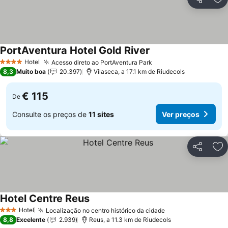
Partilhar
Ad
PortAventura Hotel Gold River
Ver preços
Hotel
Acesso direto ao PortAventura Park
Ver preços
4 Estrelas
8,3
Muito boa
20.397
Vilaseca, a 17.1 km de Riudecols
€ 115
De
Consulte os preços de
11 sites
Ver preços
Partilhar
Ad
Hotel Centre Reus
Ver preços
Hotel
Localização no centro histórico da cidade
Ver preços
3 Estrelas
8,8
Excelente
2.939
Reus, a 11.3 km de Riudecols