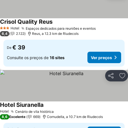
Crisol Quality Reus
Ver preços
Hotel
Espaços dedicados para reuniões e eventos
Ver preços
3 Estrelas
6,4
2.122
Reus, a 12.3 km de Riudecols
€ 39
De
Consulte os preços de
16 sites
Ver preços
Partilhar
Ad
Hotel Siuranella
Ver preços
Hotel
Cenário de vila histórica
Ver preços
8,6
Excelente
669
Cornudella, a 10.7 km de Riudecols