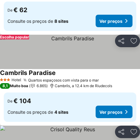
€ 62
De
Consulte os preços de
8 sites
Ver preços
Escolha popular
Partilhar
Ad
Cambrils Paradise
Ver preços
Hotel
Quartos espaçosos com vista para o mar
Ver preços
3 Estrelas
8,1
Muito boa
6.865
Cambrils, a 12.4 km de Riudecols
€ 104
De
Consulte os preços de
4 sites
Ver preços
Partilhar
Ad