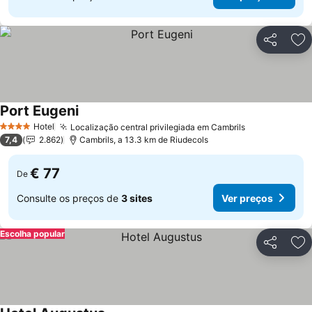
Partilhar
Ad
Port Eugeni
Ver preços
Hotel
Localização central privilegiada em Cambrils
Ver preços
4 Estrelas
7,4
2.862
Cambrils, a 13.3 km de Riudecols
€ 77
De
Consulte os preços de
3 sites
Ver preços
Escolha popular
Partilhar
Ad