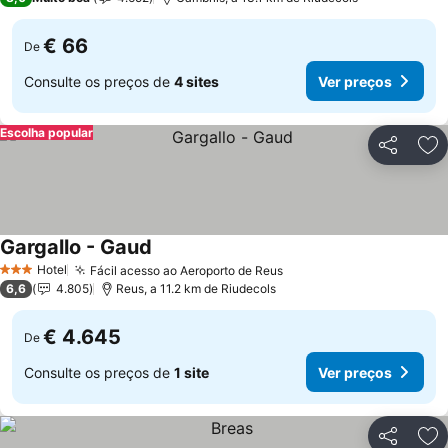
€ 66
De
Consulte os preços de
4 sites
Ver preços
Escolha popular
Partilhar
Ad
Gargallo - Gaud
Ver preços
Hotel
Fácil acesso ao Aeroporto de Reus
Ver preços
3 Estrelas
6,6
4.805
Reus, a 11.2 km de Riudecols
€ 4.645
De
Consulte os preços de
1 site
Ver preços
Partilhar
Ad