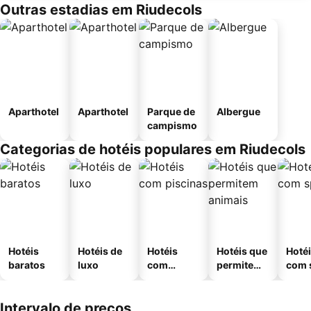
Outras estadias em Riudecols
Aparthotel
Aparthotel
Parque de
Albergue
campismo
Categorias de hotéis populares em Riudecols
Hotéis
Hotéis de
Hotéis
Hotéis que
Hoté
baratos
luxo
com
permitem
com 
piscinas
animais
Intervalo de preços