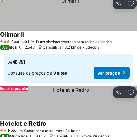
Partilhar
Ad
Olimar II
Ver preços
Aparthotel
Duas piscinas externas para todas as idades
Ver preços
3 Estrelas
7,9
Boa
2.548
Cambrils, a 13.2 km de Riudecols
€ 81
De
Consulte os preços de
9 sites
Ver preços
Escolha popular
Partilhar
Ad
Hotelet elRetiro
Ver preços
Hotel
Gastrobar e restaurante 24 horas
Ver preços
2 Estrelas
8,0
Muito boa
4.652
Cambrils, a 13.1 km de Riudecols