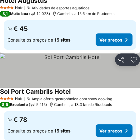
Hotel Augustus
Ver preços
Hotel
Atividades de esportes aquáticos
Ver preços
4 Estrelas
8,1
Muito boa
12.023
Cambrils, a 15.6 km de Riudecols
€ 45
De
Consulte os preços de
15 sites
Ver preços
Partilhar
Ad
Sol Port Cambrils Hotel
Ver preços
Hotel
Ampla oferta gastronômica com show cooking
Ver preços
4 Estrelas
8,6
Excelente
5.215
Cambrils, a 13.3 km de Riudecols
€ 78
De
Consulte os preços de
15 sites
Ver preços