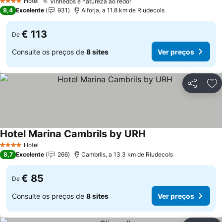
Hotel
Vinhedos e natureza ao redor
Ver preços
4 Estrelas
9,4
Excelente
931
Alforja, a 11.8 km de Riudecols
€ 113
De
Consulte os preços de
8 sites
Ver preços
Partilhar
Ad
Hotel Marina Cambrils by URH
Ver preços
Hotel
4 Estrelas
8,7
Excelente
266
Cambrils, a 13.3 km de Riudecols
€ 85
De
Consulte os preços de
8 sites
Ver preços