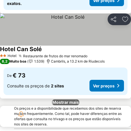
Ver preços
exatos.
Partilhar
Ad
Hotel Can Solé
Ver preços
Hotel
Restaurante de frutos do mar renomado
Ver preços
2 Estrelas
8,2
Muito boa
1.539
Cambrils, a 13.2 km de Riudecols
€ 73
De
Consulte os preços de
2 sites
Ver preços
Mostrar mais
Os preços e a disponibilidade que recebemos dos sites de reserva
mudam frequentemente. Como tal, pode haver diferenças entre as
ofertas que consulta no trivago e os preços que estão disponíveis
nos sites de reserva.