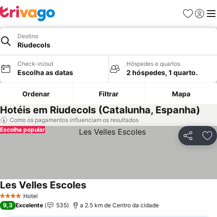
Favoritos
Iniciar
Me
Destino
Riudecols
Check-in/out
Hóspedes e quartos
Escolha as datas
2 hóspedes, 1 quarto.
Ordenar
Filtrar
Mapa
Hotéis em Riudecols (Catalunha, Espanha)
Como os pagamentos influenciam os resultados
Escolha popular
Partilhar
Ad
Les Velles Escoles
Ver preços
Hotel
4 Estrelas
9,3
Excelente
535
a 2.5 km de Centro da cidade