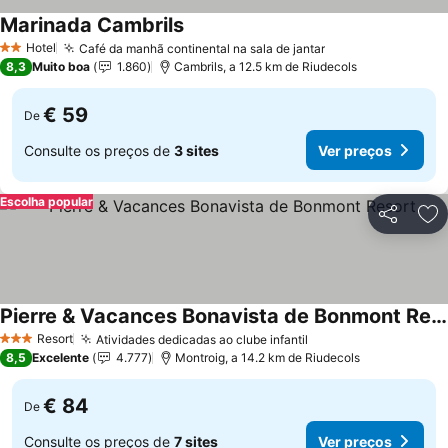
Marinada Cambrils
Ver preços
Hotel
Café da manhã continental na sala de jantar
Ver preços
2 Estrelas
8,3
Muito boa
1.860
Cambrils, a 12.5 km de Riudecols
€ 59
De
Consulte os preços de
3 sites
Ver preços
Escolha popular
Partilhar
Ad
Pierre & Vacances Bonavista de Bonmont Resort
Ver preços
Resort
Atividades dedicadas ao clube infantil
Ver preços
3 Estrelas
8,5
Excelente
4.777
Montroig, a 14.2 km de Riudecols
€ 84
De
Consulte os preços de
7 sites
Ver preços