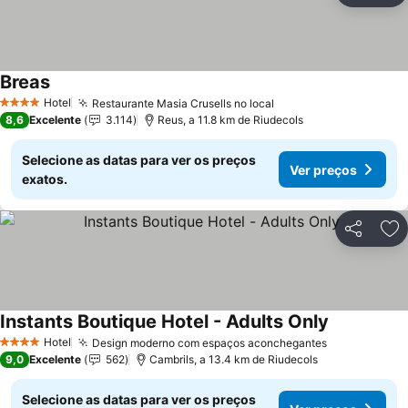
Breas
Ver preços
Hotel
Restaurante Masia Crusells no local
Ver preços
4 Estrelas
8,6
Excelente
3.114
Reus, a 11.8 km de Riudecols
Selecione as datas para ver os preços
Ver preços
exatos.
Partilhar
Ad
Instants Boutique Hotel - Adults Only
Ver preços
Hotel
Design moderno com espaços aconchegantes
Ver preços
4 Estrelas
9,0
Excelente
562
Cambrils, a 13.4 km de Riudecols
Selecione as datas para ver os preços