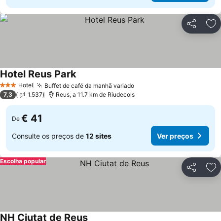
Partilhar
Ad
Hotel Reus Park
Ver preços
Hotel
Buffet de café da manhã variado
Ver preços
3 Estrelas
7,3
1.537
Reus, a 11.7 km de Riudecols
€ 41
De
Consulte os preços de
12 sites
Ver preços
Escolha popular
Partilhar
Ad
NH Ciutat de Reus