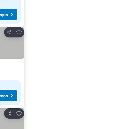
eços
Adicionar aos favoritos
Partilhar
eços
Adicionar aos favoritos
Partilhar