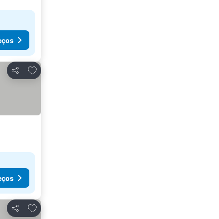
eços
Adicionar aos favoritos
Partilhar
eços
Adicionar aos favoritos
Partilhar