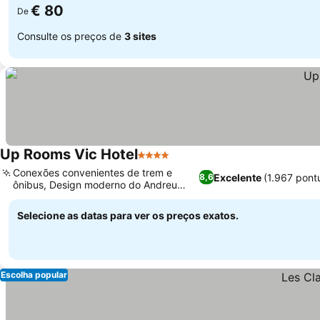
€ 80
De
Consulte os preços de
3 sites
Up Rooms Vic Hotel
4 Estrelas
Conexões convenientes de trem e
Excelente
(1.967 pont
8,6
ônibus, Design moderno do Andreu
March Studio
Selecione as datas para ver os preços exatos.
Escolha popular