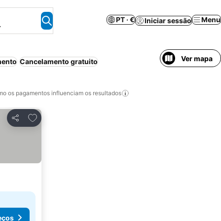
PT · €
Menu
Iniciar sessão
.
Ver mapa
mento
Cancelamento gratuito
o os pagamentos influenciam os resultados
Adicionar aos favoritos
Partilhar
eços