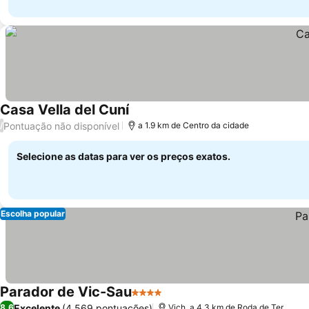
Casa Vella del Cuní
Pontuação não disponível
/
a 1.9 km de Centro da cidade
Selecione as datas para ver os preços exatos.
Escolha popular
Parador de Vic-Sau
4 Estrelas
Excelente
(4.569 pontuações)
8,6
Vich, a 4.3 km de Roda de Ter