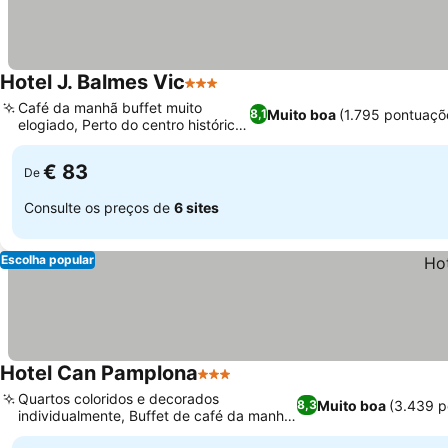
Hotel J. Balmes Vic
3 Estrelas
Café da manhã buffet muito
Muito boa
(1.795 pontuaçõ
8,1
elogiado, Perto do centro histórico
de Vic
€ 83
De
Consulte os preços de
6 sites
Escolha popular
Hotel Can Pamplona
3 Estrelas
Quartos coloridos e decorados
Muito boa
(3.439 p
8,3
individualmente, Buffet de café da manhã
com produtos locais