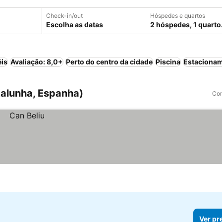
Check-in/out
Hóspedes e quartos
Escolha as datas
2 hóspedes, 1 quarto
éis
Avaliação: 8,0+
Perto do centro da cidade
Piscina
Estaciona
talunha, Espanha)
Com
Ver pr