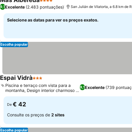
Mas Albereda
4 Estrelas
Excelente
(2.483 pontuações)
9,1
San Julián de Vilatorta, a 6.8 km de 
Selecione as datas para ver os preços exatos.
Escolha popular
Espai Vidrà
3 Estrelas
Piscina e terraço com vista para a
Excelente
(739 pontuaç
9,1
montanha, Design interior charmoso e
novo
€ 42
De
Consulte os preços de
2 sites
Escolha popular