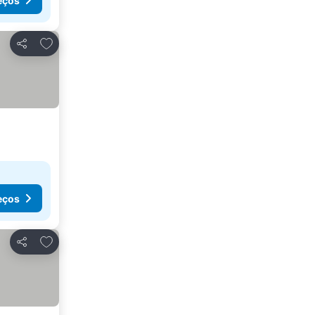
eços
Adicionar aos favoritos
Partilhar
eços
Adicionar aos favoritos
Partilhar