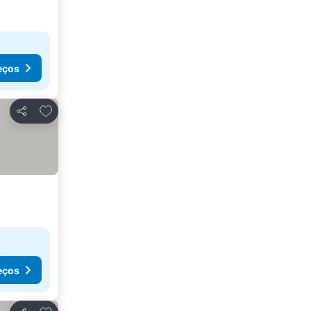
eços
Adicionar aos favoritos
Partilhar
eços