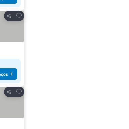
Adicionar aos favoritos
Partilhar
eços
Adicionar aos favoritos
Partilhar