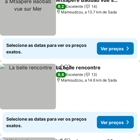
Mtsapéré Baobab vue sur
Mer
9,2
Excelente
14
Mamoudzou, a 13.7 km de Sada
Selecione as datas para ver os preços
Ver preços
exatos.
La belle rencontre
Partilhar
Adicionar aos favoritos
8,8
Excelente
13
Mamoudzou, a 14.6 km de Sada
Selecione as datas para ver os preços
Ver preços
exatos.