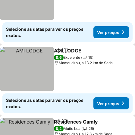
Selecione as datas para ver os preços
Ver preços
exatos.
AMI LODGE
Partilhar
Adicionar aos favoritos
8,6
Excelente
19
Mamoudzou, a 13.2 km de Sada
Selecione as datas para ver os preços
Ver preços
exatos.
Residences Gamly
Partilhar
Adicionar aos favoritos
8,2
Muito boa
26
Mamoudzou, a 12.8 km de Sada