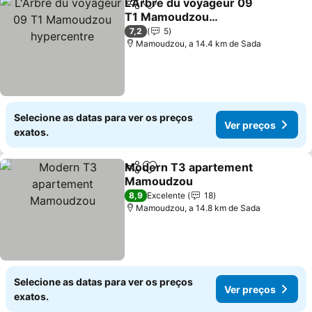
L'Arbre du voyageur 09
Partilhar
Adicionar aos favoritos
T1 Mamoudzou
hypercentre
7,2
5
Mamoudzou, a 14.4 km de Sada
Selecione as datas para ver os preços
Ver preços
exatos.
Modern T3 apartement
Partilhar
Adicionar aos favoritos
Mamoudzou
8,9
Excelente
18
Mamoudzou, a 14.8 km de Sada
Selecione as datas para ver os preços
Ver preços
exatos.