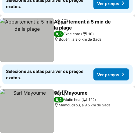
Selecione as datas para ver os preços
Ver preços
exatos.
Appartement à 5 min de
Partilhar
Adicionar aos favoritos
la plage
8,5
Excelente
10
Bouéni, a 8.0 km de Sada
Selecione as datas para ver os preços
Ver preços
exatos.
Sarl Mayoume
Partilhar
Adicionar aos favoritos
8,2
Muito boa
122
Mamoudzou, a 9.5 km de Sada