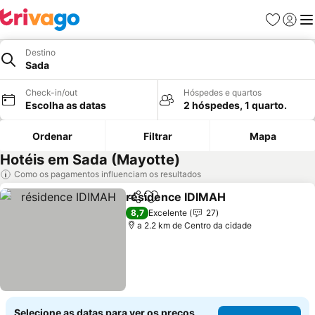
Favoritos
Iniciar
Me
Destino
Sada
Check-in/out
Hóspedes e quartos
Escolha as datas
2 hóspedes, 1 quarto.
Ordenar
Filtrar
Mapa
Hotéis em Sada (Mayotte)
Como os pagamentos influenciam os resultados
résidence IDIMAH
Partilhar
Adicionar aos favoritos
8,7
Excelente
27
a 2.2 km de Centro da cidade
Selecione as datas para ver os preços