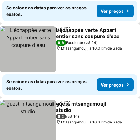
Selecione as datas para ver os preços
Ver preços
exatos.
L'échappée verte Appart
Partilhar
Adicionar aos favoritos
entier sans coupure d'eau
9,6
Excelente
24
M'Tsangamouji, a 10.0 km de Sada
Selecione as datas para ver os preços
Ver preços
exatos.
guest mtsangamouji
Partilhar
Adicionar aos favoritos
studio
6,2
10
M'Tsangamouji, a 10.3 km de Sada