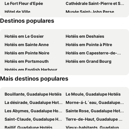
Le Fort Fleur d'Epée
Cathédrale Saint-Pierre et Saint-Paul
Hôtel de Ville
Musée Saint-John Perse
Destinos populares
Terminal croisière
Hotéis em Le Gosier
Hotéis em Deshaies
Hotéis em Sainte Anne
Hotéis em Pointe à Pitre
Hotéis em Pointe Noire
Hotéis em Capesterre-de-Marie-Galante
Hotéis em Portsmouth
Hotéis em Grand Bourg
Hotéis em English Harbour Town
Mais destinos populares
Bouillante, Guadalupe Hotéis
Le Moule, Guadalupe Hotéis
La désirade, Guadalupe Hotéis
Morne-á-L´eau, Guadalupe Hotéis
Les Abymes, Guadalupe Hotéis
Sainte Rose, Guadalupe Hotéis
Saint-Claude, Guadalupe Hotéis
Terre-de-Haut, Guadalupe Hotéis
Baillif, Guadalupe Hotéis
Vieux-habitants, Guadalupe Hotéis