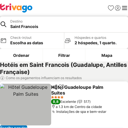
Favoritos
Iniciar
Me
Destino
Saint Francois
Check-in/out
Hóspedes e quartos
Escolha as datas
2 hóspedes, 1 quarto.
Ordenar
Filtrar
Mapa
Hotéis em Saint Francois (Guadalupe, Antilles
Française)
Como os pagamentos influenciam os resultados
Hôtel Guadeloupe Palm
Partilhar
Adicionar aos favoritos
Suites
4 Estrelas
8,8
Excelente
517
a 1.3 km de Centro da cidade
Instalações de spa e bem-estar
Escolha popular