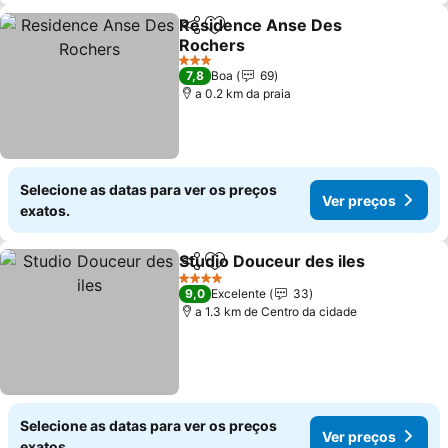
Residence Anse Des
Partilhar
Adicionar aos favoritos
Rochers
3 Estrelas
7,8
Boa
69
a 0.2 km da praia
Selecione as datas para ver os preços
Ver preços
exatos.
Studio Douceur des iles
Partilhar
Adicionar aos favoritos
4 Estrelas
9,0
Excelente
33
a 1.3 km de Centro da cidade
Selecione as datas para ver os preços
Ver preços
exatos.