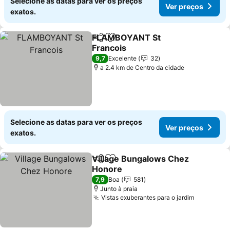
Selecione as datas para ver os preços
Ver preços
exatos.
FLAMBOYANT St
Partilhar
Adicionar aos favoritos
Francois
9,7
Excelente
32
a 2.4 km de Centro da cidade
Selecione as datas para ver os preços
Ver preços
exatos.
Village Bungalows Chez
Partilhar
Adicionar aos favoritos
Honore
7,9
Boa
581
Junto à praia
Vistas exuberantes para o jardim