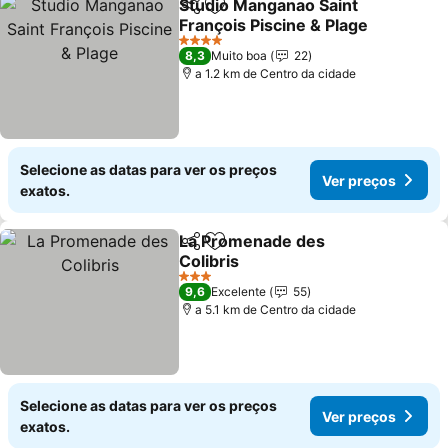
Studio Manganao Saint
Partilhar
Adicionar aos favoritos
François Piscine & Plage
4 Estrelas
8,3
Muito boa
22
a 1.2 km de Centro da cidade
Selecione as datas para ver os preços
Ver preços
exatos.
La Promenade des
Partilhar
Adicionar aos favoritos
Colibris
3 Estrelas
9,6
Excelente
55
a 5.1 km de Centro da cidade
Selecione as datas para ver os preços
Ver preços
exatos.