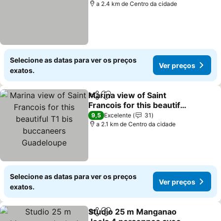
a 2.4 km de Centro da cidade
Selecione as datas para ver os preços
Ver preços
exatos.
Marina view of Saint
Partilhar
Adicionar aos favoritos
Francois for this beautiful
T1 bis buccaneers
9,5
Excelente
31
Guadeloupe
a 2.1 km de Centro da cidade
Selecione as datas para ver os preços
Ver preços
exatos.
Studio 25 m Manganao
Partilhar
Adicionar aos favoritos