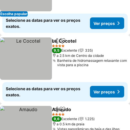
Escolha popular
Selecione as datas para ver os preços
Ver preços
exatos.
Le Cocotel
Partilhar
Adicionar aos favoritos
4 Estrelas
9,5
Excelente
335
a 2.5 km de Centro da cidade
Banheira de hidromassagem relaxante com
vista para a piscina
Selecione as datas para ver os preços
Ver preços
exatos.
Amaudo
Partilhar
Adicionar aos favoritos
4 Estrelas
9,6
Excelente
1.225
a 0.5 km da praia
Vistas panorâmicas da baía e das ilhas