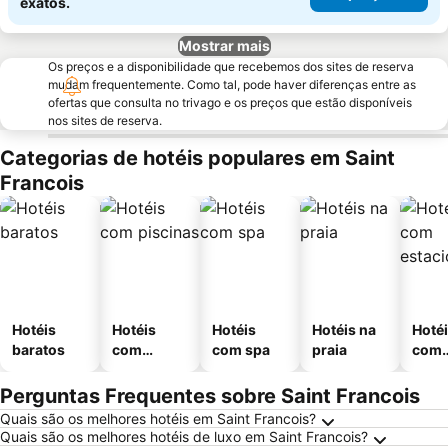
exatos.
Mostrar mais
Os preços e a disponibilidade que recebemos dos sites de reserva
mudam frequentemente. Como tal, pode haver diferenças entre as
ofertas que consulta no trivago e os preços que estão disponíveis
nos sites de reserva.
Categorias de hotéis populares em Saint
Francois
Hotéis
Hotéis
Hotéis
Hotéis na
Hoté
baratos
com
com spa
praia
com
piscinas
esta
ment
Perguntas Frequentes sobre Saint Francois
Quais são os melhores hotéis em Saint Francois?
Quais são os melhores hotéis de luxo em Saint Francois?