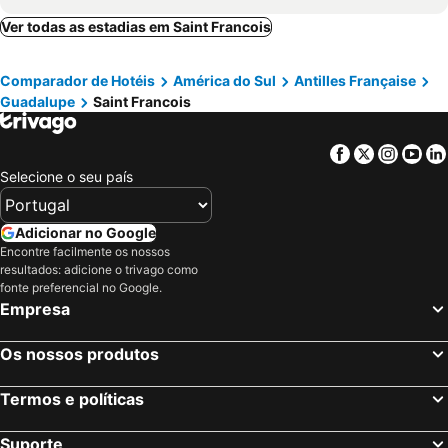
Marigot, Hotéis
Rosalie, Hotéis
Ver todas as estadias em Saint Francois
St. John´s, Hotéis
Deshaies, Guadalupe Hotéis
Comparador de Hotéis
América do Sul
Antilles Française
Bolans, Hotéis
Willikies, Hotéis
Guadalupe
Saint Francois
Five Islands, Hotéis
Pointe Noire, Guadalupe Hotéis
Galley Bay, Hotéis
Old Road, Hotéis
Facebook
Twitter
Insta
Yo
English Harbour Town, Hotéis
Le Gosier, Guadalupe Hotéis
Selecione o seu país
Simpson Bay, Saint-Martin Hotéis
Les Trois-Îlets, Martinica Hotéis
Gustavia, Ilha Saint Barthélemy Hotéis
Sainte Anne, Guadalupe Hotéis
Adicionar no Google
Encontre facilmente os nossos
Sainte Luce, Martinica Hotéis
Fort de France, Martinica Hotéis
resultados: adicione o trivago como
fonte preferencial no Google.
Empresa
Os nossos produtos
Termos e políticas
Suporte