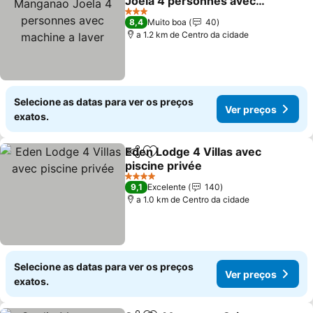
Joela 4 personnes avec
machine a laver
3 Estrelas
8,4
Muito boa
40
a 1.2 km de Centro da cidade
Selecione as datas para ver os preços
Ver preços
exatos.
Eden Lodge 4 Villas avec
Partilhar
Adicionar aos favoritos
piscine privée
4 Estrelas
9,1
Excelente
140
a 1.0 km de Centro da cidade
Selecione as datas para ver os preços
Ver preços
exatos.