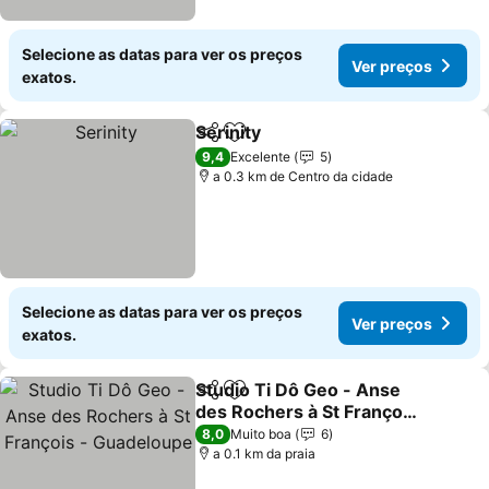
Selecione as datas para ver os preços
Ver preços
exatos.
Serinity
Partilhar
Adicionar aos favoritos
9,4
Excelente
5
a 0.3 km de Centro da cidade
Selecione as datas para ver os preços
Ver preços
exatos.
Studio Ti Dô Geo - Anse
Partilhar
Adicionar aos favoritos
des Rochers à St François
- Guadeloupe
8,0
Muito boa
6
a 0.1 km da praia