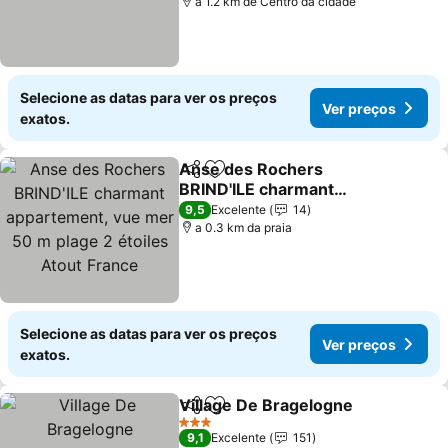
a 1.2 km de Centro da cidade
Selecione as datas para ver os preços
Ver preços
exatos.
Anse des Rochers
Partilhar
Adicionar aos favoritos
BRIND'ILE charmant
appartement, vue mer 50
9,5
Excelente
14
m plage 2 étoiles Atout
a 0.3 km da praia
France
Selecione as datas para ver os preços
Ver preços
exatos.
Village De Bragelogne
Partilhar
Adicionar aos favoritos
3 Estrelas
9,1
Excelente
151