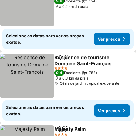
9,6
Excelente
154
a 0.2 km da praia
Selecione as datas para ver os preços
Ver preços
exatos.
Résidence de tourisme
Partilhar
Adicionar aos favoritos
Domaine Saint-François
4 Estrelas
9,4
Excelente
753
a 0.3 km da praia
Oásis de jardim tropical exuberante
Selecione as datas para ver os preços
Ver preços
exatos.
Majesty Palm
Partilhar
Adicionar aos favoritos