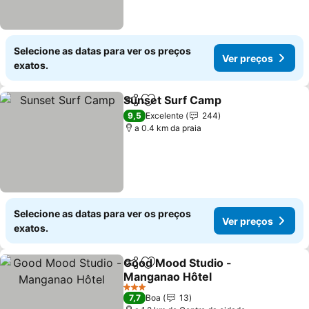
Selecione as datas para ver os preços
Ver preços
exatos.
Sunset Surf Camp
Partilhar
Adicionar aos favoritos
9,5
Excelente
244
a 0.4 km da praia
Selecione as datas para ver os preços
Ver preços
exatos.
Good Mood Studio -
Partilhar
Adicionar aos favoritos
Manganao Hôtel
3 Estrelas
7,7
Boa
13