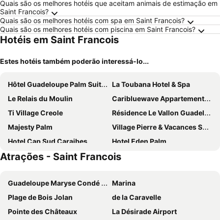
Quais são os melhores hotéis que aceitam animais de estimação em
Saint Francois?
Quais são os melhores hotéis com spa em Saint Francois?
Quais são os melhores hotéis com piscina em Saint Francois?
Hotéis em Saint Francois
Estes hotéis também poderão interessá-lo...
Hôtel Guadeloupe Palm Suites
La Toubana Hotel & Spa
Le Relais du Moulin
Caribluewave Appartements Manganao
Ti Village Creole
Résidence Le Vallon Guadeloupe
Majesty Palm
Village Pierre & Vacances Sainte Anne
Hotel Cap Sud Caraibes
Hotel Eden Palm
Atrações - Saint Francois
Club Med La Caravelle - Guadeloupe
Guadeloupe Maryse Condé Airport
Marina
Plage de Bois Jolan
de la Caravelle
Pointe des Châteaux
La Désirade Airport