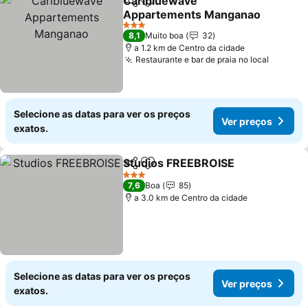
Caribluewave
Partilhar
Adicionar aos favoritos
Appartements Manganao
3 Estrelas
8,1
Muito boa
32
a 1.2 km de Centro da cidade
Restaurante e bar de praia no local
Selecione as datas para ver os preços
Ver preços
exatos.
Studios FREEBROISE
Partilhar
Adicionar aos favoritos
3 Estrelas
7,6
Boa
85
a 3.0 km de Centro da cidade
Selecione as datas para ver os preços
Ver preços
exatos.