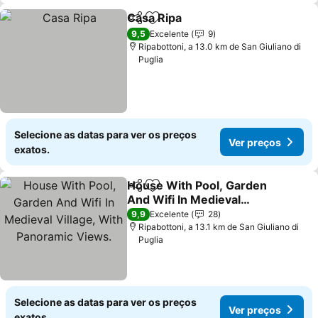
Casa Ripa
Partilhar
Adicionar aos favoritos
Ver preços
9,5
Excelente
9
Ripabottoni, a 13.0 km de San Giuliano di
Puglia
Selecione as datas para ver os preços
Ver preços
exatos.
House With Pool, Garden
Partilhar
Adicionar aos favoritos
And Wifi In Medieval
Village, With Panoramic
Ver preços
9,9
Excelente
28
Views.
Ripabottoni, a 13.1 km de San Giuliano di
Puglia
Selecione as datas para ver os preços
Ver preços
exatos.