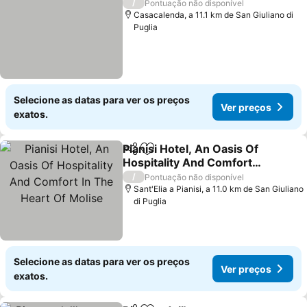
/
Pontuação não disponível
Casacalenda, a 11.1 km de San Giuliano di
Puglia
Selecione as datas para ver os preços
Ver preços
exatos.
Pianisi Hotel, An Oasis Of
Partilhar
Adicionar aos favoritos
Hospitality And Comfort
In The Heart Of Molise
Ver preços
/
Pontuação não disponível
Sant'Elia a Pianisi, a 11.0 km de San Giuliano
di Puglia
Selecione as datas para ver os preços
Ver preços
exatos.