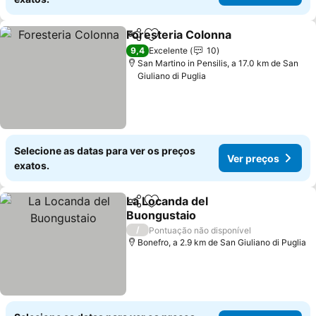
Foresteria Colonna
Partilhar
Adicionar aos favoritos
Ver pr
9,4
Excelente
10
San Martino in Pensilis, a 17.0 km de San
Giuliano di Puglia
Selecione as datas para ver os preços
Ver preços
exatos.
La Locanda del
Partilhar
Adicionar aos favoritos
Buongustaio
Ver preços
/
Pontuação não disponível
Bonefro, a 2.9 km de San Giuliano di Puglia