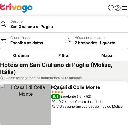
Favoritos
Iniciar
Me
Destino
San Giuliano di Puglia
Check-in/out
Hóspedes e quartos
Escolha as datas
2 hóspedes, 1 quarto.
Ordenar
Filtrar
Mapa
Hotéis em San Giuliano di Puglia (Molise,
Itália)
Como os pagamentos influenciam os resultados
I Casali di Colle Monte
Partilhar
Adicionar aos favoritos
Ver 
4 Estrelas
9,3
Excelente
452
a 0.7 km de Centro da cidade
Vistas panorâmicas das colinas de Molise
Ve