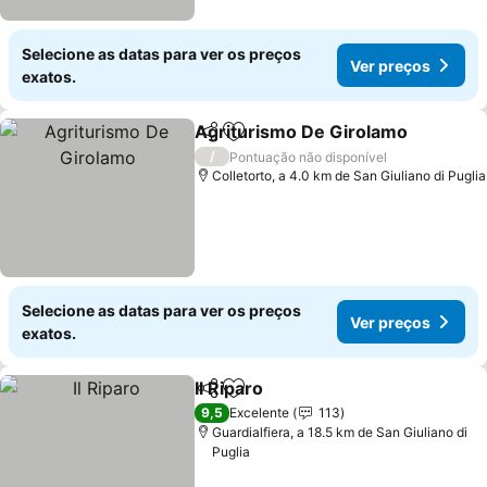
Selecione as datas para ver os preços
Ver preços
exatos.
Agriturismo De Girolamo
Partilhar
Adicionar aos favoritos
V
/
Pontuação não disponível
Colletorto, a 4.0 km de San Giuliano di Puglia
Selecione as datas para ver os preços
Ver preços
exatos.
Il Riparo
Partilhar
Adicionar aos favoritos
Ver preços
9,5
Excelente
113
Guardialfiera, a 18.5 km de San Giuliano di
Puglia