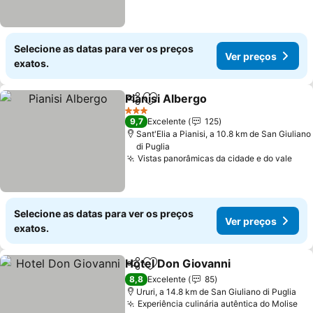
Selecione as datas para ver os preços
Ver preços
exatos.
Pianisi Albergo
Partilhar
Adicionar aos favoritos
Ver preços
3 Estrelas
9,7
Excelente
125
Sant'Elia a Pianisi, a 10.8 km de San Giuliano
di Puglia
Vistas panorâmicas da cidade e do vale
Ver
Selecione as datas para ver os preços
Ver preços
exatos.
Hotel Don Giovanni
Partilhar
Adicionar aos favoritos
Ver pr
8,8
Excelente
85
Ururi, a 14.8 km de San Giuliano di Puglia
Experiência culinária autêntica do Molise
Ve