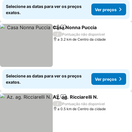
Selecione as datas para ver os preços
Ver preços
exatos.
Casa Nonna Puccia
Partilhar
Adicionar aos favoritos
Ver pr
/
Pontuação não disponível
a 3.2 km de Centro da cidade
Selecione as datas para ver os preços
Ver preços
exatos.
Az. ag. Ricciarelli N.
Partilhar
Adicionar aos favoritos
Ver pr
/
Pontuação não disponível
a 0.5 km de Centro da cidade