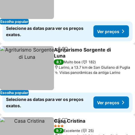
Escolha popular
Selecione as datas para ver os preços
Ver preços
exatos.
Agriturismo Sorgente di
Partilhar
Adicionar aos favoritos
Luna
Ver preços
8,1
Muito boa
182
Larino, a 13.7 km de San Giuliano di Puglia
Vistas panorâmicas da antiga Larino
Ver pr
Escolha popular
Selecione as datas para ver os preços
Ver preços
exatos.
Casa Cristina
Partilhar
Adicionar aos favoritos
Ver preços
3 Estrelas
9,7
Excelente
25