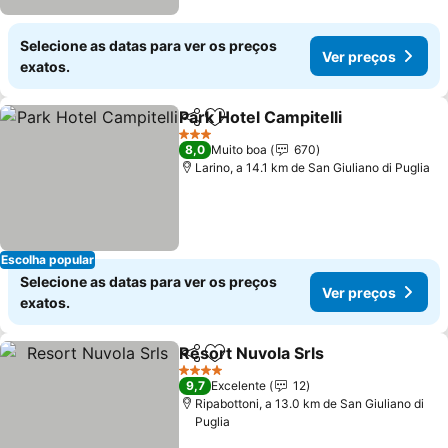
Selecione as datas para ver os preços
Ver preços
exatos.
Park Hotel Campitelli
Partilhar
Adicionar aos favoritos
Ver p
3 Estrelas
8,0
Muito boa
670
Larino, a 14.1 km de San Giuliano di Puglia
Escolha popular
Selecione as datas para ver os preços
Ver preços
exatos.
Resort Nuvola Srls
Partilhar
Adicionar aos favoritos
Ver pre
4 Estrelas
9,7
Excelente
12
Ripabottoni, a 13.0 km de San Giuliano di
Puglia