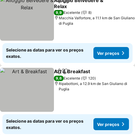
Alloggio Belvedere &
Partilhar
Adicionar aos favoritos
Relax
Ver preços
9,9
Excelente
8
Macchia Valfortore, a 11.1 km de San Giuliano
di Puglia
Selecione as datas para ver os preços
Ver preços
exatos.
Art & Breakfast
Partilhar
Adicionar aos favoritos
Ver preços
9,6
Excelente
120
Ripabottoni, a 12.9 km de San Giuliano di
Puglia
Selecione as datas para ver os preços
Ver preços
exatos.