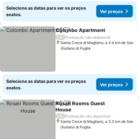
Selecione as datas para ver os preços
Ver preços
exatos.
Colombo Apartment
Partilhar
Adicionar aos favoritos
Ver p
/
Pontuação não disponível
Santa Croce di Magliano, a 3.4 km de San
Giuliano di Puglia
Selecione as datas para ver os preços
Ver preços
exatos.
Rosati Rooms Guest
Partilhar
Adicionar aos favoritos
House
Ver preços
/
Pontuação não disponível
Santa Croce di Magliano, a 3.3 km de San
Giuliano di Puglia