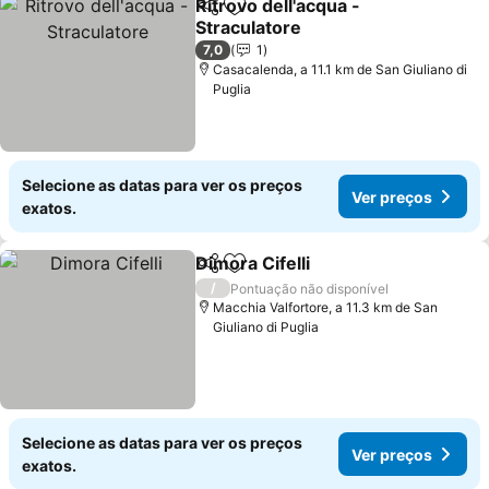
Ritrovo dell'acqua -
Partilhar
Adicionar aos favoritos
Straculatore
Ver preços
7,0
1
Casacalenda, a 11.1 km de San Giuliano di
Puglia
Selecione as datas para ver os preços
Ver preços
exatos.
Dimora Cifelli
Partilhar
Adicionar aos favoritos
Ver preços
/
Pontuação não disponível
Macchia Valfortore, a 11.3 km de San
Giuliano di Puglia
Selecione as datas para ver os preços
Ver preços
exatos.