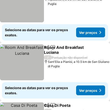
Puglia
Selecione as datas para ver os preços
Ver preços
exatos.
Room And Breakfast
Partilhar
Adicionar aos favoritos
Luciana
Ver preços
/
Pontuação não disponível
Sant'Elia a Pianisi, a 10.5 km de San Giuliano
di Puglia
Selecione as datas para ver os preços
Ver preços
exatos.
Casa Di Poeta
Partilhar
Adicionar aos favoritos
Ver preços