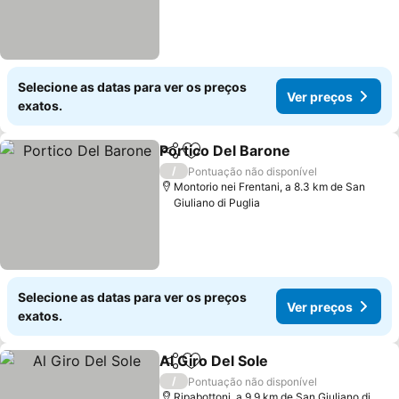
Selecione as datas para ver os preços
Ver preços
exatos.
Portico Del Barone
Partilhar
Adicionar aos favoritos
Ver pre
/
Pontuação não disponível
Montorio nei Frentani, a 8.3 km de San
Giuliano di Puglia
Selecione as datas para ver os preços
Ver preços
exatos.
Al Giro Del Sole
Partilhar
Adicionar aos favoritos
Ver preços
/
Pontuação não disponível
Ripabottoni, a 9.9 km de San Giuliano di