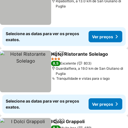
Ripabottoni, a 13.0 km de San Giuliano di
Puglia
Selecione as datas para ver os preços
Ver preços
exatos.
Hotel Ristorante Solelago
Partilhar
Adicionar aos favoritos
3 Estrelas
8,5
Excelente
803
Guardialfiera, a 19.0 km de San Giuliano di
Puglia
Tranquilidade e vistas para o lago
Ver pre
Selecione as datas para ver os preços
Ver preços
exatos.
I Dolci Grappoli
Partilhar
Adicionar aos favoritos
Ver preços
8,3
Muito boa
489