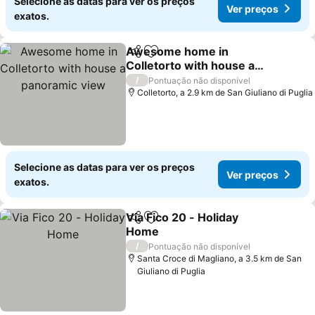
Selecione as datas para ver os preços
Ver preços
exatos.
Awesome home in
Partilhar
Adicionar aos favoritos
Colletorto with house a
panoramic view
Ver preços
/
Pontuação não disponível
Colletorto, a 2.9 km de San Giuliano di Puglia
Selecione as datas para ver os preços
Ver preços
exatos.
Via Fico 20 - Holiday
Partilhar
Adicionar aos favoritos
Home
Ver preços
/
Pontuação não disponível
Santa Croce di Magliano, a 3.5 km de San
Giuliano di Puglia