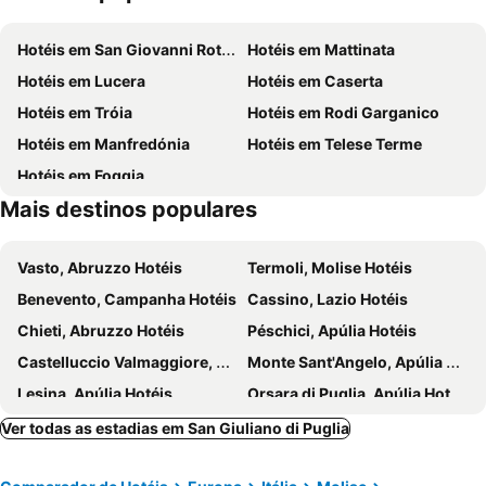
Hotéis em San Giovanni Rotondo
Hotéis em Mattinata
Hotéis em Lucera
Hotéis em Caserta
Hotéis em Tróia
Hotéis em Rodi Garganico
Hotéis em Manfredónia
Hotéis em Telese Terme
Hotéis em Foggia
Mais destinos populares
Vasto, Abruzzo Hotéis
Termoli, Molise Hotéis
Benevento, Campanha Hotéis
Cassino, Lazio Hotéis
Chieti, Abruzzo Hotéis
Péschici, Apúlia Hotéis
Castelluccio Valmaggiore, Apúlia Hotéis
Monte Sant'Angelo, Apúlia Hotéis
Lesina, Apúlia Hotéis
Orsara di Puglia, Apúlia Hotéis
Ospedaletto d'Alpinolo, Campanha Hotéis
Francavilla al Mare, Abruzzo Hotéis
Ver todas as estadias em San Giuliano di Puglia
Bovino, Apúlia Hotéis
Sulmona, Abruzzo Hotéis