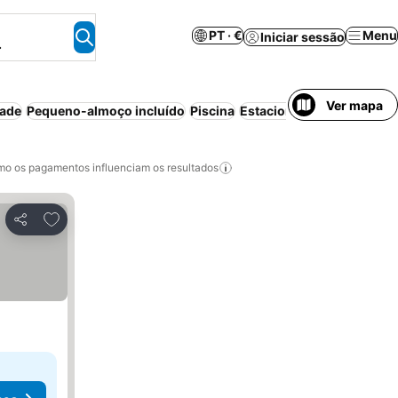
PT · €
Menu
Iniciar sessão
.
Ver mapa
dade
Pequeno-almoço incluído
Piscina
Estacionamento
Aparthot
o os pagamentos influenciam os resultados
Adicionar aos favoritos
Partilhar