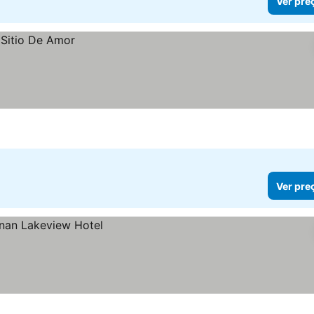
Ver pre
Ver pre