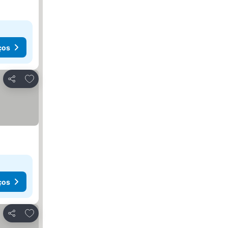
ços
Adicionar aos favoritos
Partilhar
ços
Adicionar aos favoritos
Partilhar