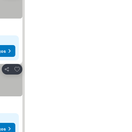
ços
Adicionar aos favoritos
Partilhar
ços