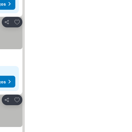
ços
Adicionar aos favoritos
Partilhar
ços
Adicionar aos favoritos
Partilhar