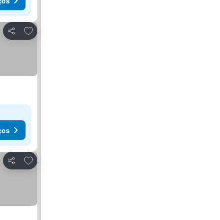
ços
Adicionar aos favoritos
Partilhar
ços
Adicionar aos favoritos
Partilhar