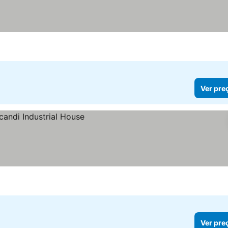
Ver pre
Ver pre