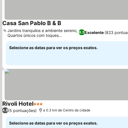
Casa San Pablo B & B
Ver preços
Jardins tranquilos e ambiente sereno,
Excelente
(823 pontua
8,5
Quartos únicos com toques
Ver preços
caprichosos
Selecione as datas para ver os preços exatos.
Rivoli Hotel
3 Estrelas
Ver preços
(5 pontuações)
4,8
a 0.3 km de Centro da cidade
Selecione as datas para ver os preços exatos.