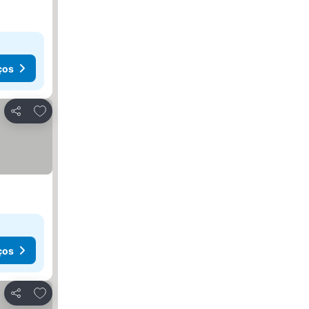
ços
Adicionar aos favoritos
Partilhar
ços
Adicionar aos favoritos
Partilhar