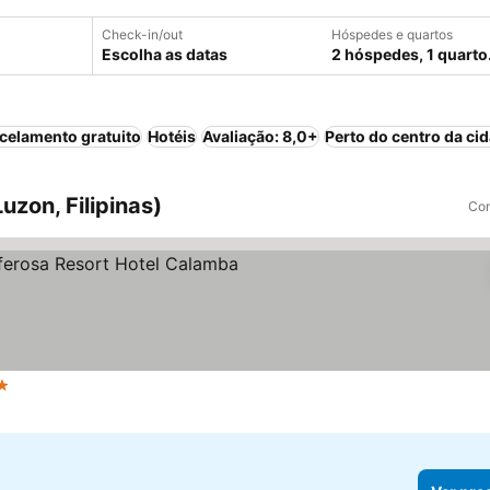
Check-in/out
Hóspedes e quartos
Escolha as datas
2 hóspedes, 1 quarto
celamento gratuito
Hotéis
Avaliação: 8,0+
Perto do centro da ci
uzon, Filipinas)
Com
strelas
Ver preços