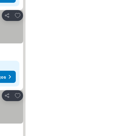
Adicionar aos favoritos
Partilhar
ços
Adicionar aos favoritos
Partilhar