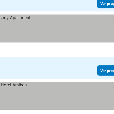
Ver pre
Ver pre