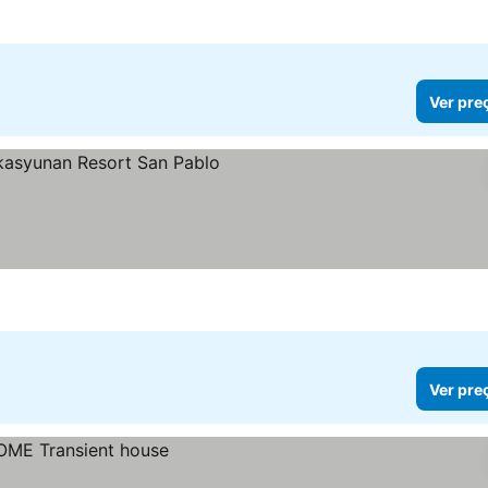
Ver pre
as
preços
Ver pre