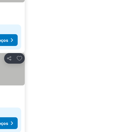
eços
Adicionar aos favoritos
Partilhar
eços