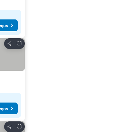
eços
Adicionar aos favoritos
Partilhar
eços
Adicionar aos favoritos
Partilhar