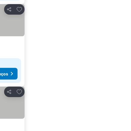
Adicionar aos favoritos
Partilhar
eços
Adicionar aos favoritos
Partilhar