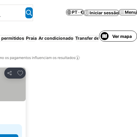
PT · €
Menu
Iniciar sessão
.
Ver mapa
 permitidos
Praia
Ar condicionado
Transfer de/para aeroporto
P
o os pagamentos influenciam os resultados
Adicionar aos favoritos
Partilhar