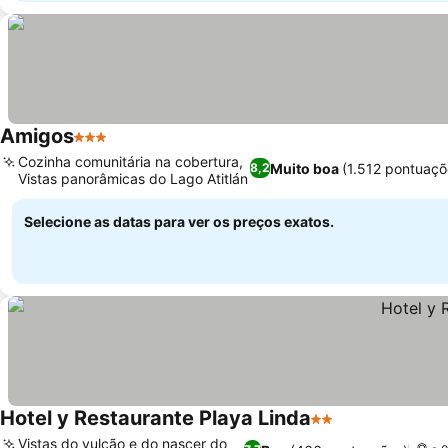
Amigos
3 Estrelas
Cozinha comunitária na cobertura,
Muito boa
(1.512 pontuaçõ
8,2
Vistas panorâmicas do Lago Atitlán
Selecione as datas para ver os preços exatos.
Hotel y Restaurante Playa Linda
2 Estrelas
Vistas do vulcão e do nascer do