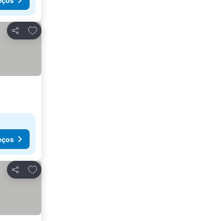
eços
Adicionar aos favoritos
Partilhar
eços
Adicionar aos favoritos
Partilhar