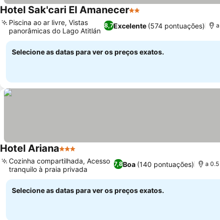
Hotel Sak'cari El Amanecer
2 Estrelas
Piscina ao ar livre, Vistas
Excelente
(574 pontuações)
8,7
a
panorâmicas do Lago Atitlán
Selecione as datas para ver os preços exatos.
Hotel Ariana
3 Estrelas
Cozinha compartilhada, Acesso
Boa
(140 pontuações)
7,8
a 0.5
tranquilo à praia privada
Selecione as datas para ver os preços exatos.