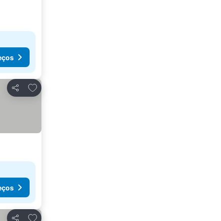
eços
Adicionar aos favoritos
Partilhar
eços
Adicionar aos favoritos