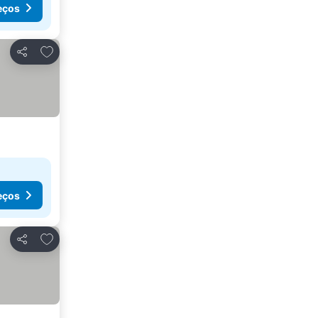
eços
Adicionar aos favoritos
Partilhar
eços
Adicionar aos favoritos
Partilhar