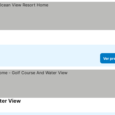
Ver pr
ter View
Ver preços