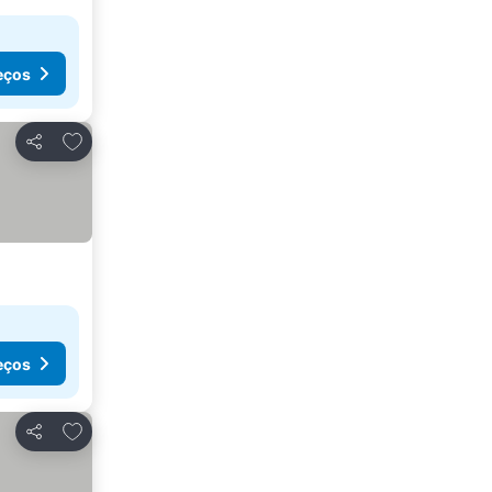
eços
Adicionar aos favoritos
Partilhar
eços
Adicionar aos favoritos
Partilhar