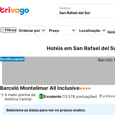
Destino
Filtros
Ordenar por
Preço
Localização
Hot
Hotéis em San Rafael del 
Escolha popular
Barceló Montelimar All Inclusive
4 Estrelas
Ver preços
A maior piscina da
Excelente
(13.578 pontuações)
8,5
a 9.6 km
América Central
Ver preços
Selecione as datas para ver os preços exatos.