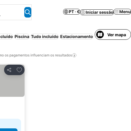
PT · €
Menu
Iniciar sessão
.
Ver mapa
cluído
Piscina
Tudo incluído
Estacionamento
Praia
Aparthotel
o os pagamentos influenciam os resultados
Adicionar aos favoritos
Partilhar