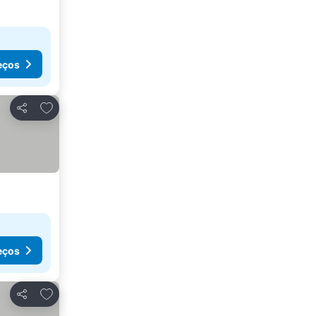
eços
Adicionar aos favoritos
Partilhar
eços
Adicionar aos favoritos
Partilhar