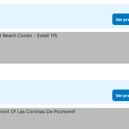
Ver pr
Ver pr