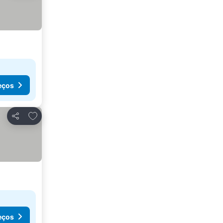
eços
Adicionar aos favoritos
Partilhar
eços