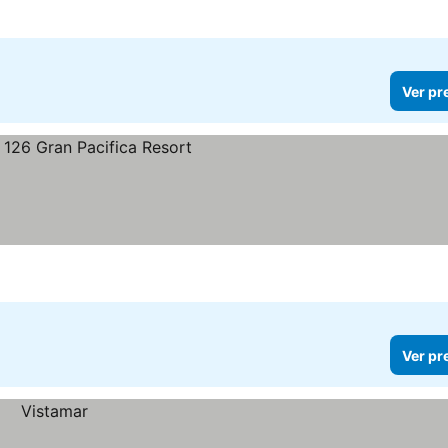
Ver pr
eços
Ver pr