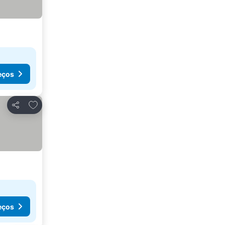
eços
Adicionar aos favoritos
Partilhar
eços