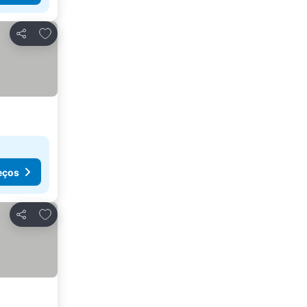
Adicionar aos favoritos
Partilhar
eços
Adicionar aos favoritos
Partilhar