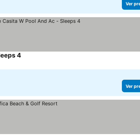
Ver pr
leeps 4
Ver preços
Ver pr