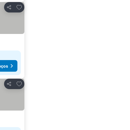
Adicionar aos favoritos
Partilhar
eços
Adicionar aos favoritos
Partilhar