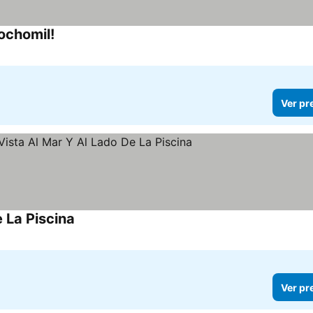
Pochomil!
Ver preços
Ver pr
 La Piscina
Ver preços
Ver pr