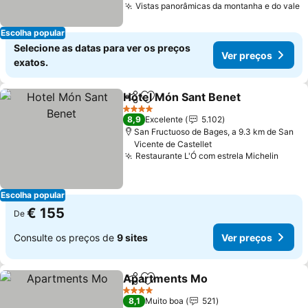
Vistas panorâmicas da montanha e do vale
Escolha popular
Selecione as datas para ver os preços
Ver preços
exatos.
Hotel Món Sant Benet
Partilhar
Adicionar aos favoritos
4 Estrelas
8,9
Excelente
5.102
San Fructuoso de Bages, a 9.3 km de San
Vicente de Castellet
Restaurante L'Ó com estrela Michelin
Escolha popular
€ 155
De
Consulte os preços de
9 sites
Ver preços
Apartments Mo
Partilhar
Adicionar aos favoritos
4 Estrelas
8,1
Muito boa
521