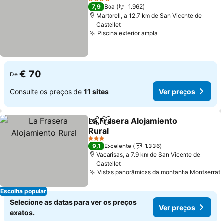
4 Estrelas
7,9
Boa
1.962
Martorell, a 12.7 km de San Vicente de
Castellet
Piscina exterior ampla
€ 70
De
Consulte os preços de
11 sites
Ver preços
La Frasera Alojamiento
Partilhar
Adicionar aos favoritos
Rural
3 Estrelas
9,1
Excelente
1.336
Vacarisas, a 7.9 km de San Vicente de
Castellet
Vistas panorâmicas da montanha Montserrat
Escolha popular
Selecione as datas para ver os preços
Ver preços
exatos.