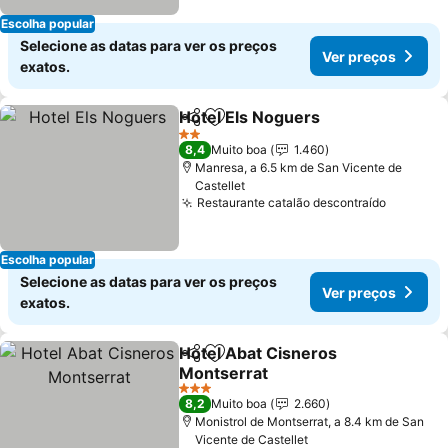
Escolha popular
Selecione as datas para ver os preços
Ver preços
exatos.
Hotel Els Noguers
Partilhar
Adicionar aos favoritos
2 Estrelas
8,4
Muito boa
1.460
Manresa, a 6.5 km de San Vicente de
Castellet
Restaurante catalão descontraído
Escolha popular
Selecione as datas para ver os preços
Ver preços
exatos.
Hotel Abat Cisneros
Partilhar
Adicionar aos favoritos
Montserrat
3 Estrelas
8,2
Muito boa
2.660
Monistrol de Montserrat, a 8.4 km de San
Vicente de Castellet