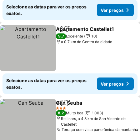
Selecione as datas para ver os preços
Ver preços
exatos.
Apartamento Castellet1
Partilhar
Adicionar aos favoritos
9,7
Excelente
10
a 0.7 km de Centro da cidade
Selecione as datas para ver os preços
Ver preços
exatos.
Can Seuba
Partilhar
Adicionar aos favoritos
3 Estrelas
8,2
Muito boa
1.003
Rellinars, a 4.8 km de San Vicente de
Castellet
Terraço com vista panorâmica da montanha