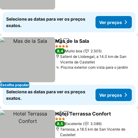
Selecione as datas para ver os preços
Ver preços
exatos.
Mas de la Sala
Partilhar
Adicionar aos favoritos
4 Estrelas
8,4
Muito boa
2.505
Sallent de Llobregat, a 14.0 km de San
Vicente de Castellet
Piscina exterior com vista para o jardim
Escolha popular
Selecione as datas para ver os preços
Ver preços
exatos.
Hotel Terrassa Confort
Partilhar
Adicionar aos favoritos
3 Estrelas
8,5
Excelente
3.086
Tarrassa, a 18.5 km de San Vicente de
Castellet