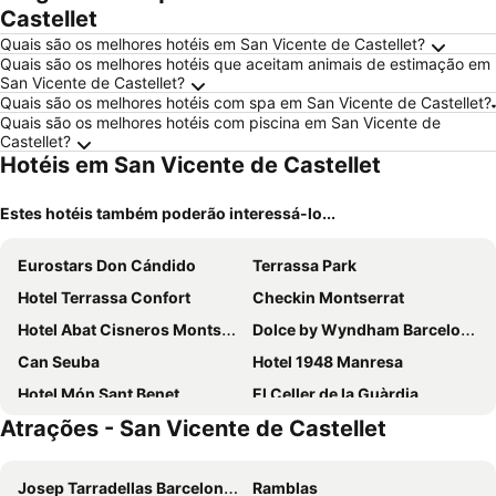
Castellet
Quais são os melhores hotéis em San Vicente de Castellet?
Quais são os melhores hotéis que aceitam animais de estimação em
San Vicente de Castellet?
Quais são os melhores hotéis com spa em San Vicente de Castellet?
Quais são os melhores hotéis com piscina em San Vicente de
Castellet?
Hotéis em San Vicente de Castellet
Estes hotéis também poderão interessá-lo...
Eurostars Don Cándido
Terrassa Park
Hotel Terrassa Confort
Checkin Montserrat
Hotel Abat Cisneros Montserrat
Dolce by Wyndham Barcelona Resort
Can Seuba
Hotel 1948 Manresa
Hotel Món Sant Benet
El Celler de la Guàrdia
Atrações - San Vicente de Castellet
Hotel Els Noguers
Hotelet Casa Padró
Apartamentos Montserrat Abat Marcet
OYO Hostal Soler
Josep Tarradellas Barcelona–El Prat Airport
Ramblas
Hotel Bruc
Mas de la Sala