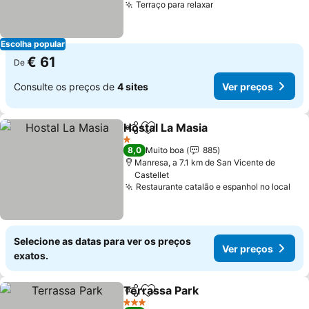
Terraço para relaxar
Escolha popular
€ 61
De
Consulte os preços de
4 sites
Ver preços
Hostal La Masia
Partilhar
Adicionar aos favoritos
1 Estrelas
8,0
Muito boa
885
Manresa, a 7.1 km de San Vicente de
Castellet
Restaurante catalão e espanhol no local
Selecione as datas para ver os preços
Ver preços
exatos.
Terrassa Park
Partilhar
Adicionar aos favoritos
3 Estrelas