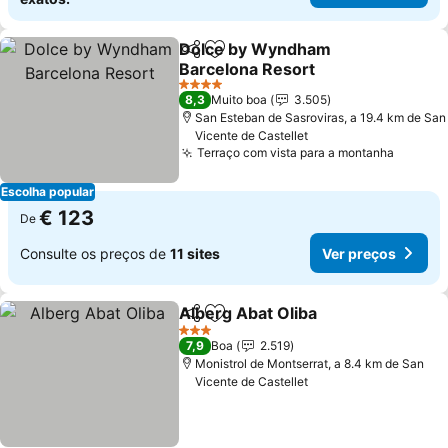
Dolce by Wyndham
Partilhar
Adicionar aos favoritos
Barcelona Resort
4 Estrelas
8,3
Muito boa
3.505
San Esteban de Sasroviras, a 19.4 km de San
Vicente de Castellet
Terraço com vista para a montanha
Escolha popular
€ 123
De
Consulte os preços de
11 sites
Ver preços
Alberg Abat Oliba
Partilhar
Adicionar aos favoritos
3 Estrelas
7,9
Boa
2.519
Monistrol de Montserrat, a 8.4 km de San
Vicente de Castellet