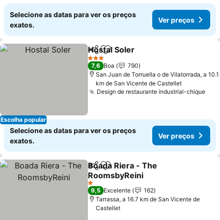
Selecione as datas para ver os preços
Ver preços
exatos.
Hostal Soler
Partilhar
Adicionar aos favoritos
3 Estrelas
7,6
Boa
790
San Juan de Torruella o de Vilatorrada, a 10.1
km de San Vicente de Castellet
Design de restaurante industrial-chique
Escolha popular
Selecione as datas para ver os preços
Ver preços
exatos.
Boada Riera - The
Partilhar
Adicionar aos favoritos
RoomsbyReini
1 Estrelas
9,5
Excelente
162
Tarrassa, a 16.7 km de San Vicente de
Castellet