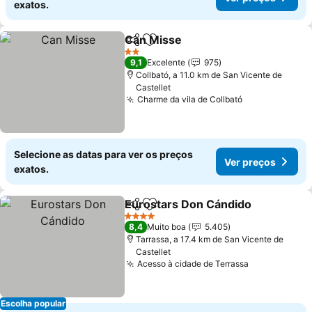
exatos.
Can Misse
Partilhar
Adicionar aos favoritos
2 Estrelas
9,1
Excelente
975
Collbató, a 11.0 km de San Vicente de
Castellet
Charme da vila de Collbató
Selecione as datas para ver os preços
Ver preços
exatos.
Eurostars Don Cándido
Partilhar
Adicionar aos favoritos
4 Estrelas
8,4
Muito boa
5.405
Tarrassa, a 17.4 km de San Vicente de
Castellet
Acesso à cidade de Terrassa
Escolha popular