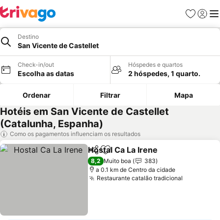
Favoritos
Iniciar
Me
Destino
San Vicente de Castellet
Check-in/out
Hóspedes e quartos
Escolha as datas
2 hóspedes, 1 quarto.
Ordenar
Filtrar
Mapa
Hotéis em San Vicente de Castellet
(Catalunha, Espanha)
Como os pagamentos influenciam os resultados
Hostal Ca La Irene
Partilhar
Adicionar aos favoritos
8,2
Muito boa
383
a 0.1 km de Centro da cidade
Restaurante catalão tradicional