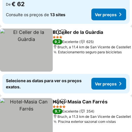
€ 62
De
Consulte os preços de
13 sites
Ver preços
El Celler de la Guàrdia
Partilhar
Adicionar aos favoritos
3 Estrelas
9,2
Excelente
625
Bruch, a 11.4 km de San Vicente de Castellet
Estacionamento seguro para bicicletas
Selecione as datas para ver os preços
Ver preços
exatos.
Hotel-Masia Can Farrés
Partilhar
Adicionar aos favoritos
4 Estrelas
9,7
Excelente
354
Bruch, a 11.3 km de San Vicente de Castellet
Piscina exterior sazonal com vistas