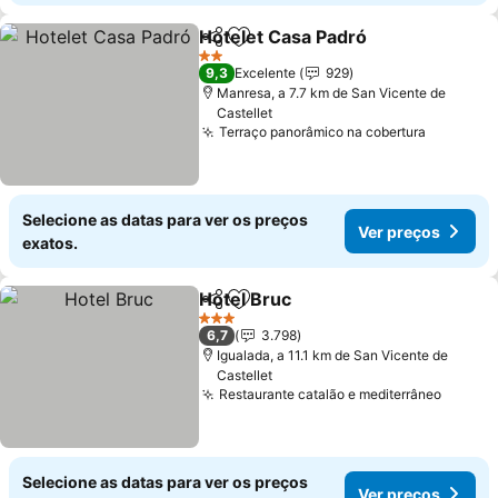
Hotelet Casa Padró
Partilhar
Adicionar aos favoritos
2 Estrelas
9,3
Excelente
929
Manresa, a 7.7 km de San Vicente de
Castellet
Terraço panorâmico na cobertura
Selecione as datas para ver os preços
Ver preços
exatos.
Hotel Bruc
Partilhar
Adicionar aos favoritos
3 Estrelas
6,7
3.798
Igualada, a 11.1 km de San Vicente de
Castellet
Restaurante catalão e mediterrâneo
Selecione as datas para ver os preços
Ver preços