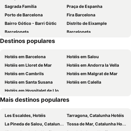
Sagrada Família
Praça de Espanha
Hotel Petit Luxe
Porto de Barcelona
Fira Barcelona
Bairro Gótico - Barri Gòtic
Distrito de Eixample
Barceloneta
Barceloneta
Destinos populares
Estádio Olímpico de Montjuïc
Camp Nou
Estació de Sants
Palácio Sant Jordi
Hotéis em Barcelona
Hotéis em Salou
Praça Catalunha
Sagrada Família Metro Station
Hotéis em Lloret de Mar
Hotéis em Andorra la Vella
La Dreta de l'Eixample
Barcelona Sants Metro Station
Hotéis em Cambrils
Hotéis em Malgrat de Mar
Metrô de Barcelona
Plaza Catalunya
Hotéis em Santa Susana
Hotéis em Calella
Cremallera de Montserrat
Manresa
Hotéis em Hospitalet de Llobregat
La Plana de l'Om
Passeig Pere III
Mais destinos populares
Mosteiro de Monserrat
Monestir de Sant Benet
El Parque Natural de Sant Llorenç del Munt i l'Obac
Casc Àntic
Les Escaldes, Hotéis
Tarragona, Catalunha Hotéis
Panamá Canal
Sant Gervasi - Galvany
La Pineda de Salou, Catalunha Hotéis
Tossa de Mar, Catalunha Hotéis
Parque do Forum
Torre Baró-Vallbona Metro Station