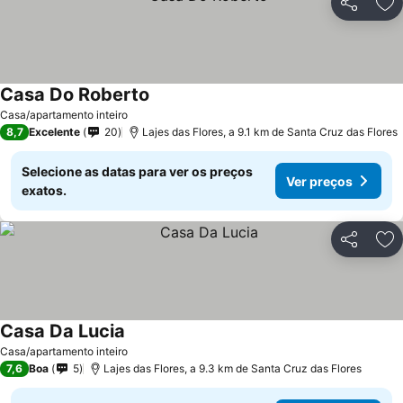
Partilhar
Ad
Casa Do Roberto
Ver preços
Casa/apartamento inteiro
8,7
Excelente
20
Lajes das Flores, a 9.1 km de Santa Cruz das Flores
Selecione as datas para ver os preços
Ver preços
exatos.
Partilhar
Ad
Casa Da Lucia
Ver preços
Casa/apartamento inteiro
7,6
Boa
5
Lajes das Flores, a 9.3 km de Santa Cruz das Flores