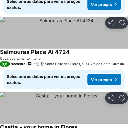
Selecione as datas para ver os preços
Ver preços
exatos.
Partilhar
Ad
Salmouras Place Al 4724
Ver preços
Casa/apartamento inteiro
9,6
Excelente
22
Santa Cruz das Flores, a 9.4 km de Santa Cruz das 
Selecione as datas para ver os preços
Ver preços
exatos.
Partilhar
Ad
Casita - your home in Flores