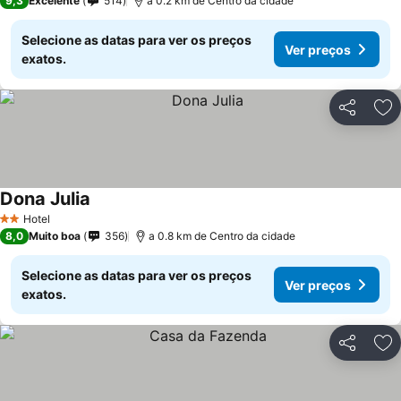
9,3
Excelente
514
a 0.2 km de Centro da cidade
Selecione as datas para ver os preços
Ver preços
exatos.
Partilhar
Ad
Dona Julia
Ver preços
Hotel
2 Estrelas
8,0
Muito boa
356
a 0.8 km de Centro da cidade
Selecione as datas para ver os preços
Ver preços
exatos.
Partilhar
Ad