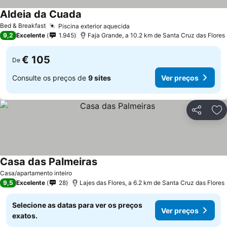
Aldeia da Cuada
Ver preços
Bed & Breakfast
Piscina exterior aquecida
Ver preços
9,2
Excelente
1.945
Faja Grande, a 10.2 km de Santa Cruz das Flores
€ 105
De
Consulte os preços de
9 sites
Ver preços
Partilhar
Ad
Casa das Palmeiras
Ver preços
Casa/apartamento inteiro
9,5
Excelente
28
Lajes das Flores, a 6.2 km de Santa Cruz das Flores
Selecione as datas para ver os preços
Ver preços
exatos.