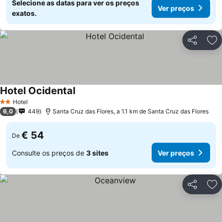
Selecione as datas para ver os preços
Ver preços
exatos.
Partilhar
Ad
Hotel Ocidental
Ver preços
Hotel
2 Estrelas
6,0
449
Santa Cruz das Flores, a 1.1 km de Santa Cruz das Flores
€ 54
De
Consulte os preços de
3 sites
Ver preços
Partilhar
Ad