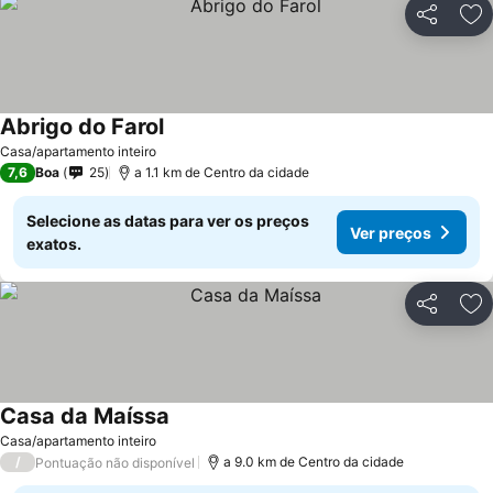
Partilhar
Ad
Abrigo do Farol
Ver preços
Casa/apartamento inteiro
7,6
Boa
25
a 1.1 km de Centro da cidade
Selecione as datas para ver os preços
Ver preços
exatos.
Partilhar
Ad
Casa da Maíssa
Ver preços
Casa/apartamento inteiro
/
a 9.0 km de Centro da cidade
Pontuação não disponível