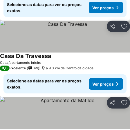
Selecione as datas para ver os preços
Ver preços
exatos.
Partilhar
Ad
Casa Da Travessa
Ver preços
Casa/apartamento inteiro
9,6
Excelente
49
a 9.0 km de Centro da cidade
Selecione as datas para ver os preços
Ver preços
exatos.
Partilhar
Ad