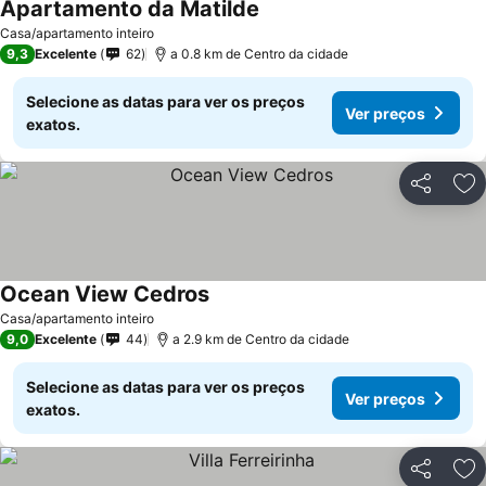
Apartamento da Matilde
Ver preços
Casa/apartamento inteiro
9,3
Excelente
62
a 0.8 km de Centro da cidade
Selecione as datas para ver os preços
Ver preços
exatos.
Partilhar
Ad
Ocean View Cedros
Ver preços
Casa/apartamento inteiro
9,0
Excelente
44
a 2.9 km de Centro da cidade
Selecione as datas para ver os preços
Ver preços
exatos.
Partilhar
Ad