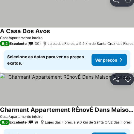
Partilhar
Ad
A Casa Dos Avos
Ver preços
Casa/apartamento inteiro
9,2
Excelente
30
Lajes das Flores, a 9.4 km de Santa Cruz das Flores
Selecione as datas para ver os preços
Ver preços
exatos.
Partilhar
Ad
Charmant Appartement RÉnovÉ Dans Maison Typique
Ver preços
Casa/apartamento inteiro
8,5
Excelente
9
Lajes das Flores, a 9.0 km de Santa Cruz das Flores