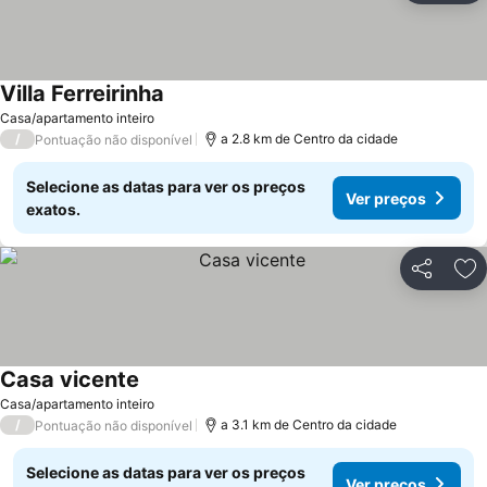
Villa Ferreirinha
Ver preços
Casa/apartamento inteiro
/
a 2.8 km de Centro da cidade
Pontuação não disponível
Selecione as datas para ver os preços
Ver preços
exatos.
Partilhar
Ad
Casa vicente
Ver preços
Casa/apartamento inteiro
/
a 3.1 km de Centro da cidade
Pontuação não disponível
Selecione as datas para ver os preços
Ver preços