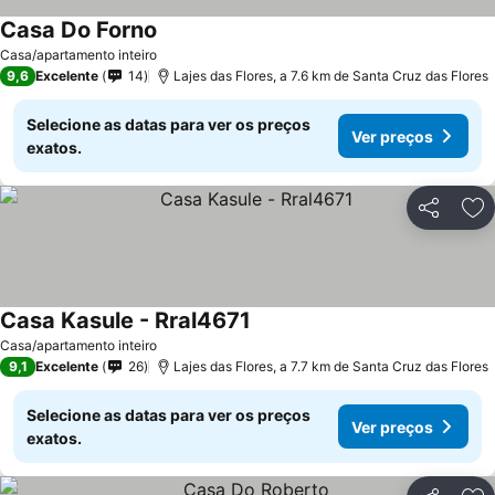
Casa Do Forno
Ver preços
Casa/apartamento inteiro
9,6
Excelente
14
Lajes das Flores, a 7.6 km de Santa Cruz das Flores
Selecione as datas para ver os preços
Ver preços
exatos.
Partilhar
Ad
Casa Kasule - Rral4671
Ver preços
Casa/apartamento inteiro
9,1
Excelente
26
Lajes das Flores, a 7.7 km de Santa Cruz das Flores
Selecione as datas para ver os preços
Ver preços
exatos.