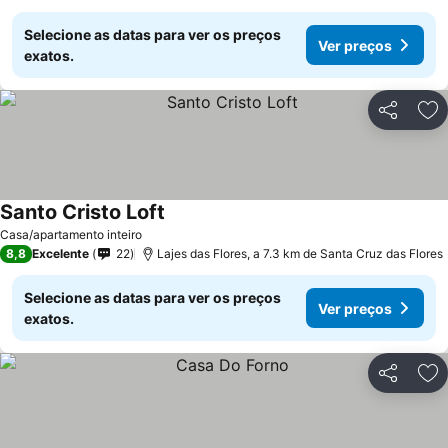
Selecione as datas para ver os preços
Ver preços
exatos.
Partilhar
Ad
Santo Cristo Loft
Ver preços
Casa/apartamento inteiro
8,8
Excelente
22
Lajes das Flores, a 7.3 km de Santa Cruz das Flores
Selecione as datas para ver os preços
Ver preços
exatos.
Partilhar
Ad