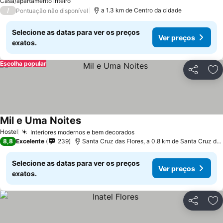
Casa/apartamento inteiro
/
a 1.3 km de Centro da cidade
Pontuação não disponível
Selecione as datas para ver os preços
Ver preços
exatos.
Escolha popular
Partilhar
Ad
Mil e Uma Noites
Ver preços
Hostel
Interiores modernos e bem decorados
Ver preços
8,8
Excelente
239
Santa Cruz das Flores, a 0.8 km de Santa Cruz das
Selecione as datas para ver os preços
Ver preços
exatos.
Partilhar
Ad