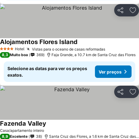
Partilhar
Ad
Alojamentos Flores Island
Ver preços
Hotel
Vistas para o oceano de casas reformadas
Ver preços
4 Estrelas
8,3
Muito boa
369
Faja Grande, a 10.7 km de Santa Cruz das Flores
Selecione as datas para ver os preços
Ver preços
exatos.
Partilhar
Ad
Fazenda Valley
Ver preços
Casa/apartamento inteiro
8,9
Excelente
38
Santa Cruz das Flores, a 1.6 km de Santa Cruz das F