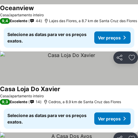
Oceanview
Ver preços
Casa/apartamento inteiro
9,4
Excelente
44
Lajes das Flores, a 8.7 km de Santa Cruz das Flores
Selecione as datas para ver os preços
Ver preços
exatos.
Partilhar
Ad
Casa Loja Do Xavier
Ver preços
Casa/apartamento inteiro
9,3
Excelente
14
Cedros, a 8.9 km de Santa Cruz das Flores
Selecione as datas para ver os preços
Ver preços
exatos.