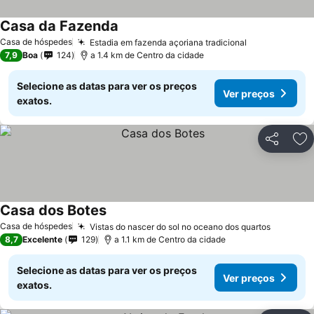
Casa da Fazenda
Ver preços
Casa de hóspedes
Estadia em fazenda açoriana tradicional
Ver preços
7,9
Boa
124
a 1.4 km de Centro da cidade
Selecione as datas para ver os preços
Ver preços
exatos.
Partilhar
Ad
Casa dos Botes
Ver preços
Casa de hóspedes
Vistas do nascer do sol no oceano dos quartos
Ver pre
8,7
Excelente
129
a 1.1 km de Centro da cidade
Selecione as datas para ver os preços
Ver preços
exatos.