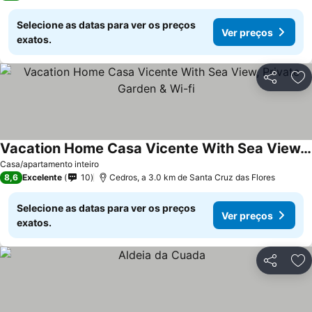
Selecione as datas para ver os preços
Ver preços
exatos.
Partilhar
Ad
Vacation Home Casa Vicente With Sea View, Private Garden & Wi-fi
Ver preços
Casa/apartamento inteiro
8,6
Excelente
10
Cedros, a 3.0 km de Santa Cruz das Flores
Selecione as datas para ver os preços
Ver preços
exatos.
Partilhar
Ad