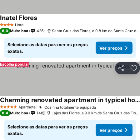
Inatel Flores
Ver preços
Hotel
4 Estrelas
8,0
Muito boa
426
Santa Cruz das Flores, a 0.8 km de Santa Cruz das
Selecione as datas para ver os preços
Ver preços
exatos.
Escolha popular
Partilhar
Ad
Charming renovated apartment in typical house
Ver preços
Aparthotel
Cozinha totalmente equipada
Ver preços
5 Estrelas
8,4
Muito boa
148
Lajes das Flores, a 9.0 km de Santa Cruz das Flore
Selecione as datas para ver os preços
Ver preços
exatos.