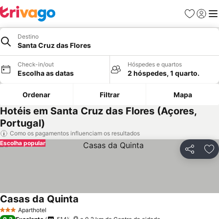
Favoritos
Iniciar
Me
Destino
Santa Cruz das Flores
Check-in/out
Hóspedes e quartos
Escolha as datas
2 hóspedes, 1 quarto.
Ordenar
Filtrar
Mapa
Hotéis em Santa Cruz das Flores (Açores,
Portugal)
Como os pagamentos influenciam os resultados
Escolha popular
Partilhar
Ad
Casas da Quinta
Ver preços
Aparthotel
3 Estrelas