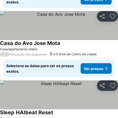
exatos.
Partilhar
Ad
Casa do Avo Jose Mota
Ver preços
Casa/apartamento inteiro
/
a 0.6 km de Centro da cidade
Pontuação não disponível
Selecione as datas para ver os preços
Ver preços
exatos.
Partilhar
Ad
Sleep HAIbeat Reset
Ver preços