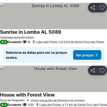
Partilhar
Ad
Sunrise In Lomba AL 5089
Ver preços
Casa/apartamento inteiro
9,5
Excelente
6
Lajes das Flores, a 6.2 km de Santa Cruz das Flores
Selecione as datas para ver os preços
Ver preços
exatos.
Partilhar
Ad
House with Forest View
Ver preços
Casa de hóspedes
Vistas tranquilas da floresta e do oceano
Ver preços
9,2
Excelente
100
Lajes das Flores, a 7.1 km de Santa Cruz das Flores