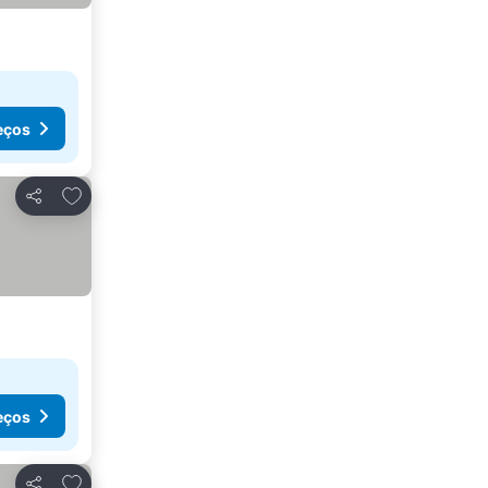
eços
Adicionar aos favoritos
Partilhar
eços
Adicionar aos favoritos