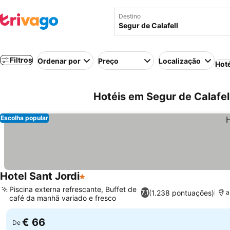
Destino
Filtros
Ordenar por
Preço
Localização
Hot
Hotéis em Segur de Calafel
Escolha popular
Hotel Sant Jordi
1 Estrelas
Piscina externa refrescante, Buffet de
(1.238 pontuações)
7,1
a
café da manhã variado e fresco
€ 66
De