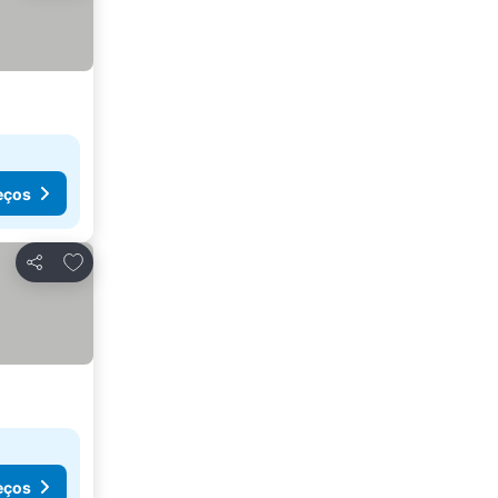
eços
Adicionar aos favoritos
Partilhar
eços