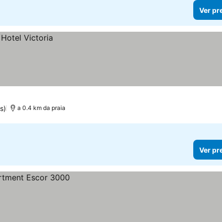
Ver pr
s)
a 0.4 km da praia
Ver pr