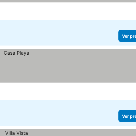
Ver pr
Ver pr