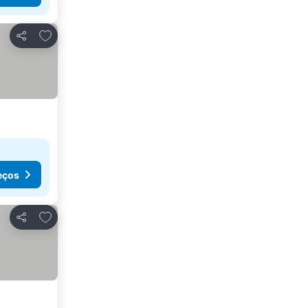
Adicionar aos favoritos
Partilhar
eços
Adicionar aos favoritos
Partilhar