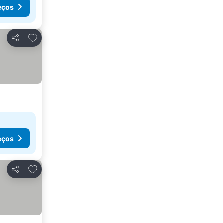
eços
Adicionar aos favoritos
Partilhar
eços
Adicionar aos favoritos
Partilhar