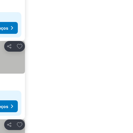
eços
Adicionar aos favoritos
Partilhar
eços
Adicionar aos favoritos
Partilhar