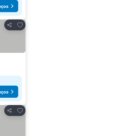
eços
Adicionar aos favoritos
Partilhar
eços
Adicionar aos favoritos
Partilhar