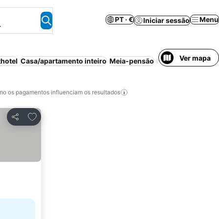
PT · €
Menu
Iniciar sessão
.
Ver mapa
hotel
Casa/apartamento inteiro
Meia-pensão
Pequeno-almoço i
o os pagamentos influenciam os resultados
Adicionar aos favoritos
Partilhar