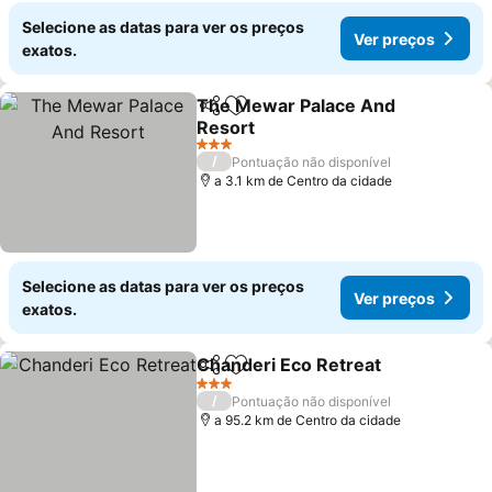
Selecione as datas para ver os preços
Ver preços
exatos.
The Mewar Palace And
Partilhar
Adicionar aos favoritos
Resort
Ver preços
3 Estrelas
/
Pontuação não disponível
a 3.1 km de Centro da cidade
Selecione as datas para ver os preços
Ver preços
exatos.
Chanderi Eco Retreat
Partilhar
Adicionar aos favoritos
Ver 
3 Estrelas
/
Pontuação não disponível
a 95.2 km de Centro da cidade