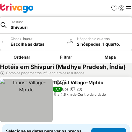
Favoritos
Iniciar
Me
Destino
Shivpuri
Check-in/out
Hóspedes e quartos
Escolha as datas
2 hóspedes, 1 quarto.
Ordenar
Filtrar
Mapa
Hotéis em Shivpuri (Madhya Pradesh, Índia)
Como os pagamentos influenciam os resultados
Tourist Village-Mptdc
Partilhar
Adicionar aos favoritos
Ver 
7,7
Boa
23
a 4.6 km de Centro da cidade
Selecione as datas para ver os preços