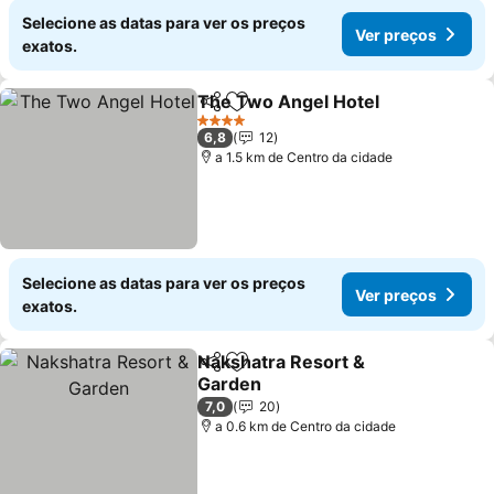
Selecione as datas para ver os preços
Ver preços
exatos.
The Two Angel Hotel
Partilhar
Adicionar aos favoritos
Ver 
4 Estrelas
6,8
12
a 1.5 km de Centro da cidade
Selecione as datas para ver os preços
Ver preços
exatos.
Nakshatra Resort &
Partilhar
Adicionar aos favoritos
Garden
Ver preços
7,0
20
a 0.6 km de Centro da cidade