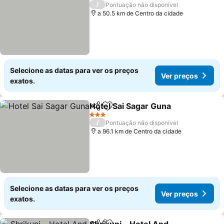
4 Estrelas
/
Pontuação não disponível
a 50.5 km de Centro da cidade
Selecione as datas para ver os preços
Ver preços
exatos.
Hotel Sai Sagar Guna
Partilhar
Adicionar aos favoritos
Ver p
3 Estrelas
/
Pontuação não disponível
a 96.1 km de Centro da cidade
Selecione as datas para ver os preços
Ver preços
exatos.