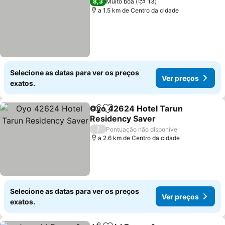
8,3
Muito boa
13
a 1.5 km de Centro da cidade
Selecione as datas para ver os preços
Ver preços
exatos.
Oyo 42624 Hotel Tarun
Partilhar
Adicionar aos favoritos
Residency Saver
Ver preços
/
Pontuação não disponível
a 2.6 km de Centro da cidade
Selecione as datas para ver os preços
Ver preços
exatos.