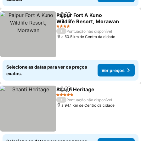
Palpur Fort A Kuno
Partilhar
Adicionar aos favoritos
Wildlife Resort, Morawan
Ver preços
4 Estrelas
/
Pontuação não disponível
a 50.5 km de Centro da cidade
Selecione as datas para ver os preços
Ver preços
exatos.
Shanti Heritage
Partilhar
Adicionar aos favoritos
Ver preços
5 Estrelas
/
Pontuação não disponível
a 94.1 km de Centro da cidade