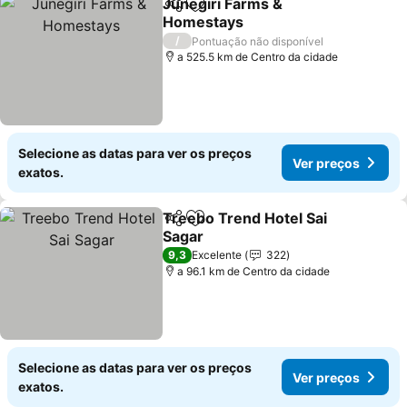
Junegiri Farms &
Partilhar
Adicionar aos favoritos
Homestays
Ver preços
/
Pontuação não disponível
a 525.5 km de Centro da cidade
Selecione as datas para ver os preços
Ver preços
exatos.
Treebo Trend Hotel Sai
Partilhar
Adicionar aos favoritos
Sagar
Ver preços
9,3
Excelente
322
a 96.1 km de Centro da cidade
Selecione as datas para ver os preços
Ver preços
exatos.