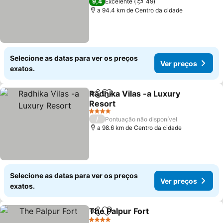
9,4
Excelente
49
a 94.4 km de Centro da cidade
Selecione as datas para ver os preços
Ver preços
exatos.
Radhika Vilas -a Luxury
Partilhar
Adicionar aos favoritos
Resort
Ver preços
4 Estrelas
/
Pontuação não disponível
a 98.6 km de Centro da cidade
Selecione as datas para ver os preços
Ver preços
exatos.
The Palpur Fort
Partilhar
Adicionar aos favoritos
Ver preços