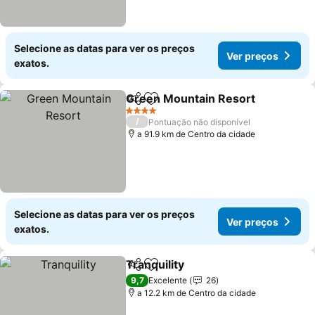
Selecione as datas para ver os preços
Ver preços
exatos.
Green Mountain Resort
Partilhar
Adicionar aos favoritos
Ve
4 Estrelas
/
Pontuação não disponível
a 91.9 km de Centro da cidade
Selecione as datas para ver os preços
Ver preços
exatos.
Tranquility
Partilhar
Adicionar aos favoritos
Ver preços
9,7
Excelente
26
a 12.2 km de Centro da cidade