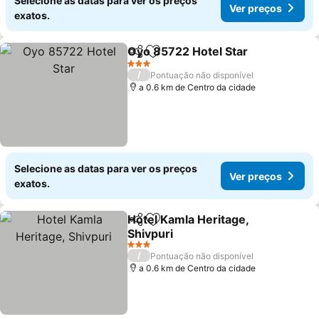
Selecione as datas para ver os preços
Ver preços
exatos.
Oyo 85722 Hotel Star
Partilhar
Adicionar aos favoritos
Ver 
3 Estrelas
/
Pontuação não disponível
a 0.6 km de Centro da cidade
Selecione as datas para ver os preços
Ver preços
exatos.
Hotel Kamla Heritage,
Partilhar
Adicionar aos favoritos
Shivpuri
Ver preços
3 Estrelas
/
Pontuação não disponível
a 0.6 km de Centro da cidade