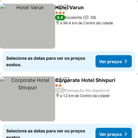
Hotel Varun
Partilhar
Adicionar aos favoritos
Ver preços
3 Estrelas
8,8
Excelente
38
a 94.4 km de Centro da cidade
Selecione as datas para ver os preços
Ver preços
exatos.
Corporate Hotel Shivpuri
Partilhar
Adicionar aos favoritos
V
2 Estrelas
/
Pontuação não disponível
a 1.2 km de Centro da cidade
Selecione as datas para ver os preços
Ver preços
exatos.