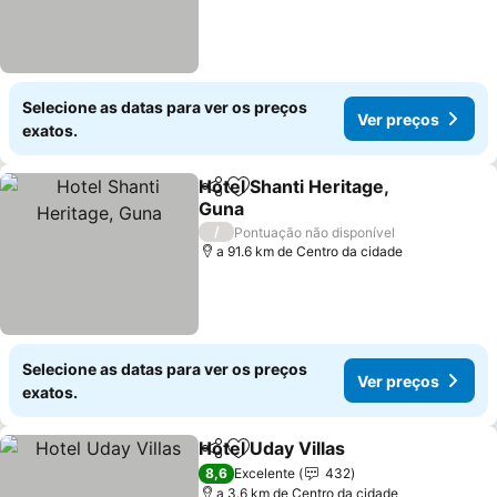
Selecione as datas para ver os preços
Ver preços
exatos.
Hotel Shanti Heritage,
Partilhar
Adicionar aos favoritos
Guna
Ver preços
/
Pontuação não disponível
a 91.6 km de Centro da cidade
Selecione as datas para ver os preços
Ver preços
exatos.
Hotel Uday Villas
Partilhar
Adicionar aos favoritos
Ver preço
8,6
Excelente
432
a 3.6 km de Centro da cidade