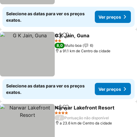
Selecione as datas para ver os preços
Ver preços
exatos.
G K Jain, Guna
Partilhar
Adicionar aos favoritos
Ver preços
2 Estrelas
8,0
Muito boa
6
a 91.1 km de Centro da cidade
Selecione as datas para ver os preços
Ver preços
exatos.
Narwar Lakefront Resort
Partilhar
Adicionar aos favoritos
V
4 Estrelas
/
Pontuação não disponível
a 23.6 km de Centro da cidade