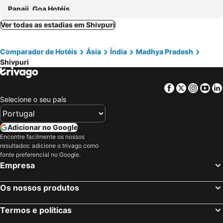
Panaji, Goa Hotéis
Ver todas as estadias em Shivpuri
Comparador de Hotéis
Ásia
Índia
Madhya Pradesh
Shivpuri
Facebook
Twitter
Insta
Yo
Selecione o seu país
Adicionar no Google
Encontre facilmente os nossos
resultados: adicione o trivago como
fonte preferencial no Google.
Empresa
Os nossos produtos
Termos e políticas