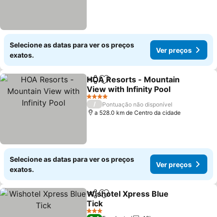
Selecione as datas para ver os preços
Ver preços
exatos.
HOA Resorts - Mountain
Partilhar
Adicionar aos favoritos
View with Infinity Pool
Ver preços
4 Estrelas
/
Pontuação não disponível
a 528.0 km de Centro da cidade
Selecione as datas para ver os preços
Ver preços
exatos.
Wishotel Xpress Blue
Partilhar
Adicionar aos favoritos
Tick
Ver preços
3 Estrelas