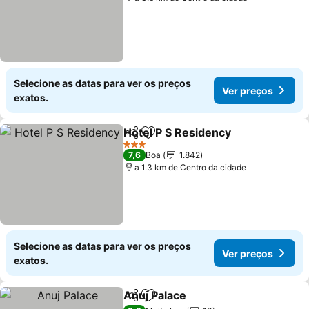
Selecione as datas para ver os preços
Ver preços
exatos.
Hotel P S Residency
Partilhar
Adicionar aos favoritos
Ver pr
3 Estrelas
7,6
Boa
1.842
a 1.3 km de Centro da cidade
Selecione as datas para ver os preços
Ver preços
exatos.
Anuj Palace
Partilhar
Adicionar aos favoritos
Ver preços