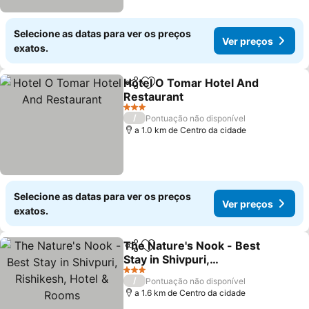
Selecione as datas para ver os preços
Ver preços
exatos.
Hotel O Tomar Hotel And
Partilhar
Adicionar aos favoritos
Restaurant
Ver preços
3 Estrelas
/
Pontuação não disponível
a 1.0 km de Centro da cidade
Selecione as datas para ver os preços
Ver preços
exatos.
The Nature's Nook - Best
Partilhar
Adicionar aos favoritos
Stay in Shivpuri,
Rishikesh, Hotel & Rooms
Ver preços
3 Estrelas
/
Pontuação não disponível
a 1.6 km de Centro da cidade