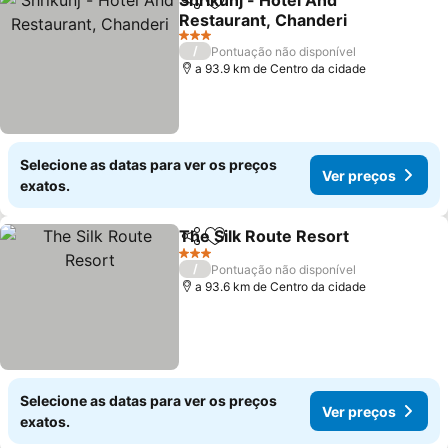
Shrikunj - Hotel And
Partilhar
Adicionar aos favoritos
Restaurant, Chanderi
Ver preços
3 Estrelas
/
Pontuação não disponível
a 93.9 km de Centro da cidade
Selecione as datas para ver os preços
Ver preços
exatos.
The Silk Route Resort
Partilhar
Adicionar aos favoritos
Ver 
3 Estrelas
/
Pontuação não disponível
a 93.6 km de Centro da cidade
Selecione as datas para ver os preços
Ver preços
exatos.