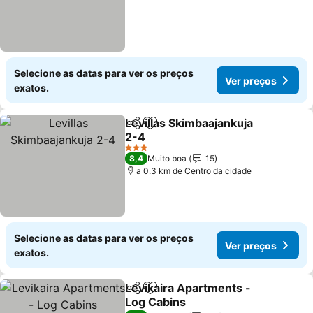
Selecione as datas para ver os preços
Ver preços
exatos.
Levillas Skimbaajankuja
Partilhar
Adicionar aos favoritos
2-4
Ver preços
3 Estrelas
8,4
Muito boa
15
a 0.3 km de Centro da cidade
Selecione as datas para ver os preços
Ver preços
exatos.
Levikaira Apartments -
Partilhar
Adicionar aos favoritos
Log Cabins