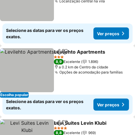
Localização central na vila
Ver preços
Selecione as datas para ver os preços
Ver preços
exatos.
Levilehto Apartments
Partilhar
Adicionar aos favoritos
Ver 
3 Estrelas
8,9
Excelente
1.896
a 0.2 km de Centro da cidade
Opções de acomodação para famílias
Ver p
Escolha popular
Selecione as datas para ver os preços
Ver preços
exatos.
Levi Suites Levin Klubi
Partilhar
Adicionar aos favoritos
Ver
4 Estrelas
8,8
Excelente
969