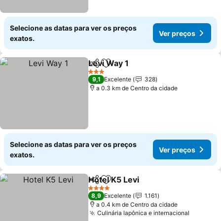
Selecione as datas para ver os preços
Ver preços
exatos.
Levi Way 1
Partilhar
Adicionar aos favoritos
Ver preços
3 Estrelas
9,1
Excelente
328
a 0.3 km de Centro da cidade
Selecione as datas para ver os preços
Ver preços
exatos.
Hotel K5 Levi
Partilhar
Adicionar aos favoritos
Ver preços
4 Estrelas
8,9
Excelente
1.161
a 0.4 km de Centro da cidade
Culinária lapônica e internacional
Ver pre