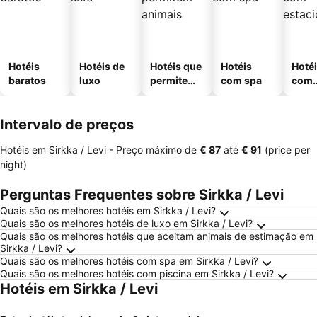
Hotéis
Hotéis de
Hotéis que
Hotéis
Hoté
baratos
luxo
permitem
com spa
com
animais
esta
ment
Intervalo de preços
Hotéis em Sirkka / Levi -
Preço máximo
de
‎€ 87
até
‎€ 91
(price per
night)
Perguntas Frequentes sobre Sirkka / Levi
Quais são os melhores hotéis em Sirkka / Levi?
Quais são os melhores hotéis de luxo em Sirkka / Levi?
Quais são os melhores hotéis que aceitam animais de estimação em
Sirkka / Levi?
Quais são os melhores hotéis com spa em Sirkka / Levi?
Quais são os melhores hotéis com piscina em Sirkka / Levi?
Hotéis em Sirkka / Levi