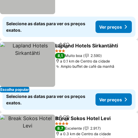
Selecione as datas para ver os preços
Ver preços
exatos.
Lapland Hotels Sirkantähti
Partilhar
Adicionar aos favoritos
3 Estrelas
8,1
Muito boa
2.590
a 0.1 km de Centro da cidade
Amplo buffet de café da manhã
Ver preço
Escolha popular
Selecione as datas para ver os preços
Ver preços
exatos.
Break Sokos Hotel Levi
Partilhar
Adicionar aos favoritos
Ver
4 Estrelas
8,7
Excelente
2.917
a 0.3 km de Centro da cidade