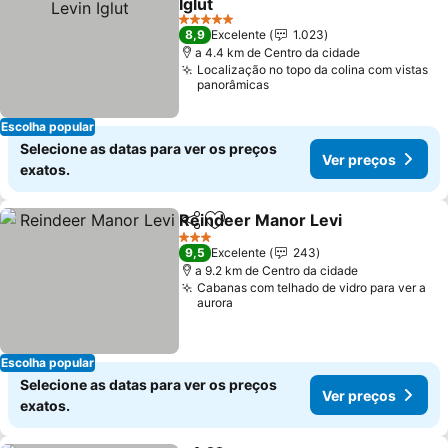
Iglut
Ver preços
5 Estrelas
8,9
Excelente
1.023
a 4.4 km de Centro da cidade
Localização no topo da colina com vistas
panorâmicas
Escolha popular
Selecione as datas para ver os preços
Ver preços
exatos.
Reindeer Manor Levi
Partilhar
Adicionar aos favoritos
Ver p
3 Estrelas
9,5
Excelente
243
a 9.2 km de Centro da cidade
Cabanas com telhado de vidro para ver a
aurora
Escolha popular
Selecione as datas para ver os preços
Ver preços
exatos.