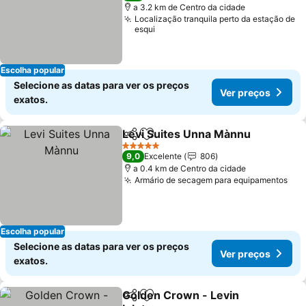
a 3.2 km de Centro da cidade
Localização tranquila perto da estação de
esqui
Escolha popular
Selecione as datas para ver os preços
Ver preços
exatos.
Levi Suites Unna Mànnu
Partilhar
Adicionar aos favoritos
Ve
5 Estrelas
9,0
Excelente
806
a 0.4 km de Centro da cidade
Armário de secagem para equipamentos
Ver
Escolha popular
Selecione as datas para ver os preços
Ver preços
exatos.
Golden Crown - Levin
Partilhar
Adicionar aos favoritos