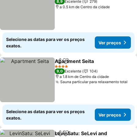
Ver preços
8,9
Excelente
279
a 0.5 km de Centro da cidade
Selecione as datas para ver os preços
Ver preços
exatos.
Apartment Seita
Partilhar
Adicionar aos favoritos
Ver preço
4 Estrelas
9,0
Excelente
104
a 1.8 km de Centro da cidade
Sauna particular para relaxamento total
Ver
Selecione as datas para ver os preços
Ver preços
exatos.
LevinSatu: SeLevi and
Partilhar
Adicionar aos favoritos