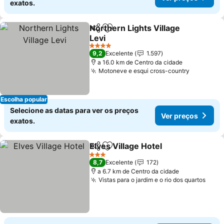
exatos.
Northern Lights Village
Partilhar
Adicionar aos favoritos
Levi
Ver preços
4 Estrelas
9,2
Excelente
1.597
a 16.0 km de Centro da cidade
Motoneve e esqui cross-country
Ver preç
Escolha popular
Selecione as datas para ver os preços
Ver preços
exatos.
Elves Village Hotel
Partilhar
Adicionar aos favoritos
Ver pre
3 Estrelas
8,7
Excelente
172
a 6.7 km de Centro da cidade
Vistas para o jardim e o rio dos quartos
Ver 