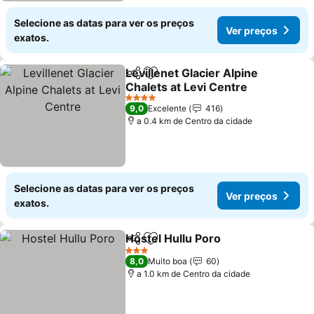
Selecione as datas para ver os preços
Ver preços
exatos.
Levillenet Glacier Alpine
Partilhar
Adicionar aos favoritos
Chalets at Levi Centre
Ver preços
4 Estrelas
9,0
Excelente
416
a 0.4 km de Centro da cidade
Selecione as datas para ver os preços
Ver preços
exatos.
Hostel Hullu Poro
Partilhar
Adicionar aos favoritos
Ver preç
3 Estrelas
8,0
Muito boa
60
a 1.0 km de Centro da cidade