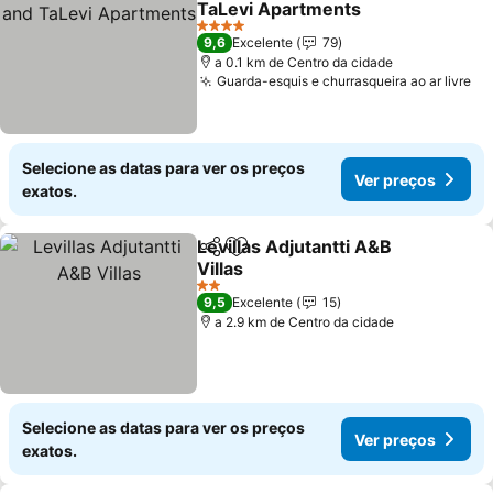
TaLevi Apartments
Ver preços
4 Estrelas
9,6
Excelente
79
a 0.1 km de Centro da cidade
Guarda-esquis e churrasqueira ao ar livre
Ve
Selecione as datas para ver os preços
Ver preços
exatos.
Levillas Adjutantti A&B
Partilhar
Adicionar aos favoritos
Villas
Ver preços
2 Estrelas
9,5
Excelente
15
a 2.9 km de Centro da cidade
Selecione as datas para ver os preços
Ver preços
exatos.