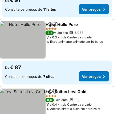
€ 91
De
Consulte os preços de
11 sites
Ver preços
Hotel Hullu Poro
Partilhar
Adicionar aos favoritos
Ver preço
4 Estrelas
8,1
Muito boa
5.033
a 0.3 km de Centro da cidade
Entretenimento animado em 10 bares
Ver p
€ 87
De
Consulte os preços de
7 sites
Ver preços
Levi Suites Levi Gold
Partilhar
Adicionar aos favoritos
Ver p
4 Estrelas
8,6
Excelente
911
a 0.4 km de Centro da cidade
Acesso direto à pista em Zero Point
Ver pr