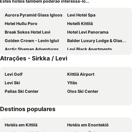
Estes hotéis também poderão interessá-lo...
Aurora Pyramid Glass Igloos
Levi Hotel Spa
Hotel Hullu Poro
Hotelli Kittilä
Break Sokos Hotel Levi
Hotel Levi Panorama
Golden Crown - Levin Iglut
Balder Luxury Lodge & Glass Igloos
Arctic Shaman Adventures -Jurtta
Levi Black Apartments
Atrações - Sirkka / Levi
LeviDay 3&4
Oppas Lapland Levi
Levi Spirit Luxury Villas & Resort
Northern Lights Ranch
Levi Golf
Kittilä Airport
Lapin Pilot
Levi Ski
Ylläs
Pallas Ski Center
Olos Ski Center
Destinos populares
Hotéis em Kittilä
Hotéis em Enontekiö