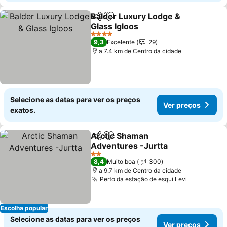
Balder Luxury Lodge &
Partilhar
Adicionar aos favoritos
Glass Igloos
Ver preços
4 Estrelas
9,3
Excelente
29
a 7.4 km de Centro da cidade
Selecione as datas para ver os preços
Ver preços
exatos.
Arctic Shaman
Partilhar
Adicionar aos favoritos
Adventures -Jurtta
Ver preços
2 Estrelas
8,4
Muito boa
300
a 9.7 km de Centro da cidade
Perto da estação de esqui Levi
Ver preço
Escolha popular
Selecione as datas para ver os preços
Ver preços