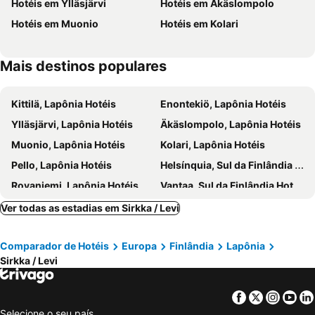
Hotéis em Ylläsjärvi
Hotéis em Äkäslompolo
Hotéis em Muonio
Hotéis em Kolari
Mais destinos populares
Kittilä, Lapônia Hotéis
Enontekiö, Lapônia Hotéis
Ylläsjärvi, Lapônia Hotéis
Äkäslompolo, Lapônia Hotéis
Muonio, Lapônia Hotéis
Kolari, Lapônia Hotéis
Pello, Lapônia Hotéis
Helsínquia, Sul da Finlândia Hotéis
Rovaniemi, Lapônia Hotéis
Vantaa, Sul da Finlândia Hotéis
Inari, Lapônia Hotéis
Tampere, Finlândia Ocidental Hotéis
Ver todas as estadias em Sirkka / Levi
Saariselkä, Lapônia Hotéis
Kemijärvi, Lapônia Hotéis
Comparador de Hotéis
Europa
Finlândia
Lapônia
Sirkka / Levi
Facebook
Twitter
Insta
Yo
Selecione o seu país