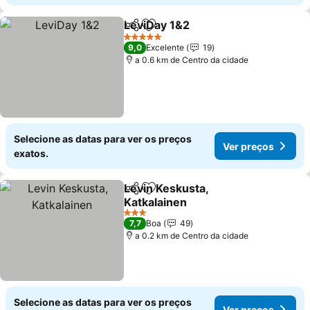
LeviDay 1&2
Partilhar
Adicionar aos favoritos
Ver preços
5 Estrelas
9,0
Excelente
19
a 0.6 km de Centro da cidade
Selecione as datas para ver os preços
Ver preços
exatos.
Levin Keskusta,
Partilhar
Adicionar aos favoritos
Katkalainen
Ver preços
3 Estrelas
7,7
Boa
49
a 0.2 km de Centro da cidade
Selecione as datas para ver os preços
Ver preços