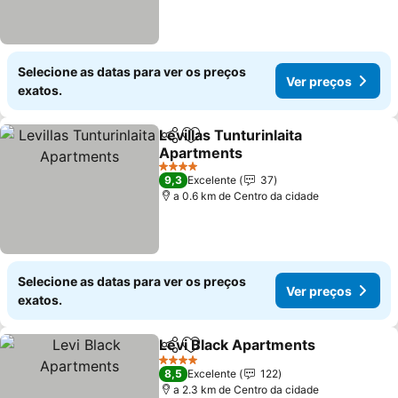
Selecione as datas para ver os preços
Ver preços
exatos.
Levillas Tunturinlaita
Partilhar
Adicionar aos favoritos
Apartments
Ver preços
4 Estrelas
9,3
Excelente
37
a 0.6 km de Centro da cidade
Selecione as datas para ver os preços
Ver preços
exatos.
Levi Black Apartments
Partilhar
Adicionar aos favoritos
Ver
4 Estrelas
8,5
Excelente
122
a 2.3 km de Centro da cidade