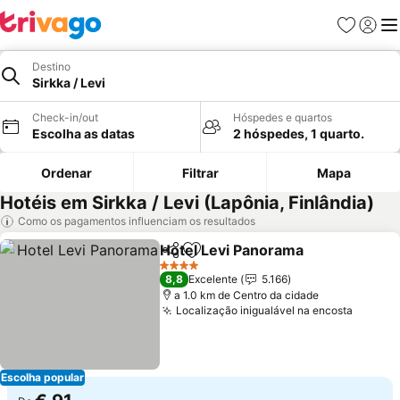
Favoritos
Iniciar
Me
Destino
Sirkka / Levi
Check-in/out
Hóspedes e quartos
Escolha as datas
2 hóspedes, 1 quarto.
Ordenar
Filtrar
Mapa
Hotéis em Sirkka / Levi (Lapônia, Finlândia)
Como os pagamentos influenciam os resultados
Hotel Levi Panorama
Partilhar
Adicionar aos favoritos
Ver p
4 Estrelas
8,8
Excelente
5.166
a 1.0 km de Centro da cidade
Localização inigualável na encosta
Ver pr
Escolha popular