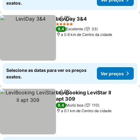
exatos.
LeviDay 3&4
Partilhar
Adicionar aos favoritos
Ver preços
5 Estrelas
9,4
Excelente
33
a 0.6 km de Centro da cidade
Selecione as datas para ver os preços
Ver preços
exatos.
LeviBooking LeviStar II
Partilhar
Adicionar aos favoritos
apt 309
Ver preços
8,4
Muito boa
110
a 0.1 km de Centro da cidade