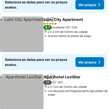
Selecione as datas para ver os preços
Ver preços
exatos.
Lumi City Apartment
Partilhar
Adicionar aos favoritos
Ver p
5 Estrelas
8,7
Excelente
153
a 0.3 km de Centro da cidade
Acesso direto às pistas de esqui
Ver preço
Selecione as datas para ver os preços
Ver preços
exatos.
Aparthotel LeviStar
Partilhar
Adicionar aos favoritos
Ver pr
7,1
167
a 0.1 km de Centro da cidade
Localização privilegiada perto das pistas de
esqui