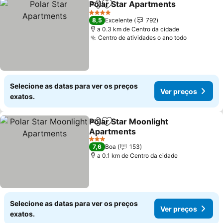
Polar Star Apartments
Partilhar
Adicionar aos favoritos
Ver
4 Estrelas
8,5
Excelente
792
a 0.3 km de Centro da cidade
Centro de atividades o ano todo
Ver preço
Selecione as datas para ver os preços
Ver preços
exatos.
Polar Star Moonlight
Partilhar
Adicionar aos favoritos
Apartments
Ver preços
3 Estrelas
7,6
Boa
153
a 0.1 km de Centro da cidade
Selecione as datas para ver os preços
Ver preços
exatos.