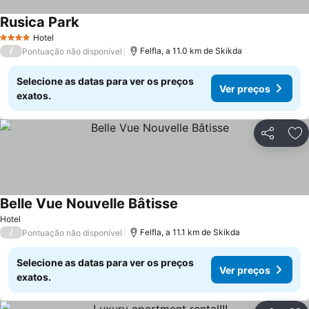
Rusica Park
Hotel
4 Estrelas
/
Felfla, a 11.0 km de Skikda
Pontuação não disponível
Selecione as datas para ver os preços
Ver preços
exatos.
Partilhar
Ad
Belle Vue Nouvelle Bâtisse
Hotel
/
Felfla, a 11.1 km de Skikda
Pontuação não disponível
Selecione as datas para ver os preços
Ver preços
exatos.