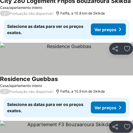
City 280 Logement Fnpos Bouzaroura Skikda
Casa/apartamento inteiro
/
Felfla, a 10.8 km de Skikda
Pontuação não disponível
Selecione as datas para ver os preços
Ver preços
exatos.
Partilhar
Ad
Residence Guebbas
Casa/apartamento inteiro
/
Felfla, a 10.9 km de Skikda
Pontuação não disponível
Selecione as datas para ver os preços
Ver preços
exatos.
Partilhar
Ad