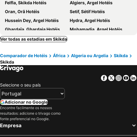
Felfla, Skikda Hotéis
Algiers, Argel Hotéis
Oran, Orã Hotéis
Setif, Sétif Hotéis
Hussein Dey, Argel Hotéis
Hydra, Argel Hotéis
Ghardaïa, Ghardaia Hotéis
Mohamadia, Argel Hotéis
Ver todas as estadias em Skikda
Comparador de Hotéis
África
Algeria ou Argelia
Skikda
Skikda
Facebook
Twitter
Insta
Yo
Selecione o seu país
Adicionar no Google
Encontre facilmente os nossos
resultados: adicione o trivago como
fonte preferencial no Google.
Empresa