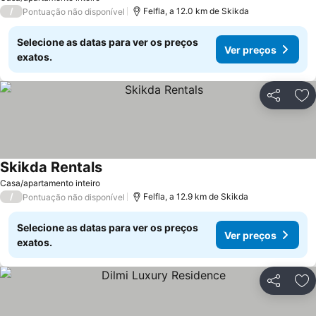
/
Felfla, a 12.0 km de Skikda
Pontuação não disponível
Selecione as datas para ver os preços
Ver preços
exatos.
Partilhar
Ad
Skikda Rentals
Casa/apartamento inteiro
/
Felfla, a 12.9 km de Skikda
Pontuação não disponível
Selecione as datas para ver os preços
Ver preços
exatos.
Partilhar
Ad