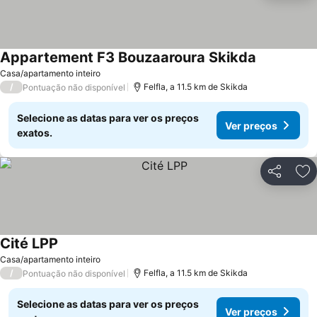
Appartement F3 Bouzaaroura Skikda
Casa/apartamento inteiro
/
Felfla, a 11.5 km de Skikda
Pontuação não disponível
Selecione as datas para ver os preços
Ver preços
exatos.
Partilhar
Ad
Cité LPP
Casa/apartamento inteiro
/
Felfla, a 11.5 km de Skikda
Pontuação não disponível
Selecione as datas para ver os preços
Ver preços