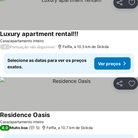
Partilhar
Ad
Luxury apartment rental!!!
Casa/apartamento inteiro
/
Felfla, a 10.5 km de Skikda
Pontuação não disponível
Selecione as datas para ver os preços
Ver preços
exatos.
Partilhar
Ad
Residence Oasis
Casa/apartamento inteiro
8,0
Muito boa
5
Felfla, a 10.7 km de Skikda