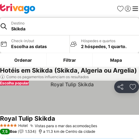
Favoritos
Iniciar
Me
Destino
Skikda
Check-in/out
Hóspedes e quartos
Escolha as datas
2 hóspedes, 1 quarto.
Ordenar
Filtrar
Mapa
Hotéis em Skikda (Skikda, Algeria ou Argelia)
Como os pagamentos influenciam os resultados
Escolha popular
Partilhar
Ad
Royal Tulip Skikda
Hotel
Vistas para o mar das acomodações
5 Estrelas
7,5
Boa
1.534
a 11.3 km de Centro da cidade