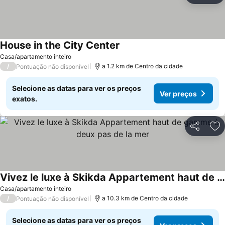
House in the City Center
Casa/apartamento inteiro
/
a 1.2 km de Centro da cidade
Pontuação não disponível
Selecione as datas para ver os preços
Ver preços
exatos.
Partilhar
Ad
Vivez le luxe à Skikda Appartement haut de gamme à deux pas de la mer
Casa/apartamento inteiro
/
a 10.3 km de Centro da cidade
Pontuação não disponível
Selecione as datas para ver os preços