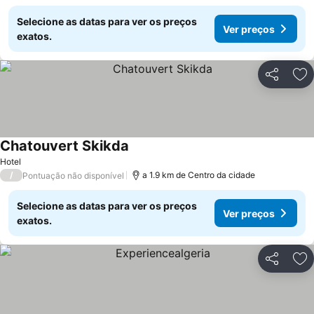
Selecione as datas para ver os preços
Ver preços
exatos.
Partilhar
Ad
Chatouvert Skikda
Hotel
/
a 1.9 km de Centro da cidade
Pontuação não disponível
Selecione as datas para ver os preços
Ver preços
exatos.
Partilhar
Ad