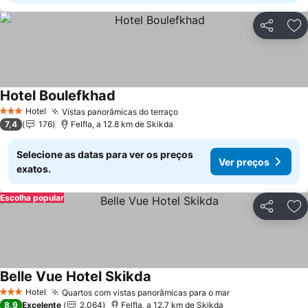
Partilhar
Ad
Hotel Boulefkhad
Hotel
Vistas panorâmicas do terraço
3 Estrelas
7,4
176
Felfla, a 12.8 km de Skikda
Selecione as datas para ver os preços
Ver preços
exatos.
Escolha popular
Partilhar
Ad
Belle Vue Hotel Skikda
Hotel
Quartos com vistas panorâmicas para o mar
3 Estrelas
8,9
Excelente
2.064
Felfla, a 12.7 km de Skikda