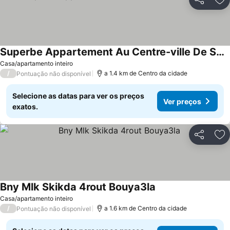
Partilhar
Ad
Superbe Appartement Au Centre-ville De Skikda
Casa/apartamento inteiro
/
a 1.4 km de Centro da cidade
Pontuação não disponível
Selecione as datas para ver os preços
Ver preços
exatos.
Partilhar
Ad
Bny Mlk Skikda 4rout Bouya3la
Casa/apartamento inteiro
/
a 1.6 km de Centro da cidade
Pontuação não disponível