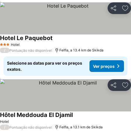
Partilhar
Ad
Hotel Le Paquebot
Hotel
3 Estrelas
/
Felfla, a 13.4 km de Skikda
Pontuação não disponível
Selecione as datas para ver os preços
Ver preços
exatos.
Partilhar
Ad
Hôtel Meddouda El Djamil
Hotel
/
Felfla, a 13.1 km de Skikda
Pontuação não disponível