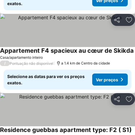
Ver preços
exatos.
Partilhar
Ad
Appartement F4 spacieux au cœur de Skikda
Casa/apartamento inteiro
/
a 1.4 km de Centro da cidade
Pontuação não disponível
Selecione as datas para ver os preços
Ver preços
exatos.
Partilhar
Ad
Residence guebbas apartment type: F2 ( S1)