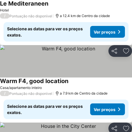
Le Mediteraneen
Hotel
/
a 12.4 km de Centro da cidade
Pontuação não disponível
Selecione as datas para ver os preços
Ver preços
exatos.
Partilhar
Ad
Warm F4, good location
Casa/apartamento inteiro
/
a 7.9 km de Centro da cidade
Pontuação não disponível
Selecione as datas para ver os preços
Ver preços
exatos.
Partilhar
Ad