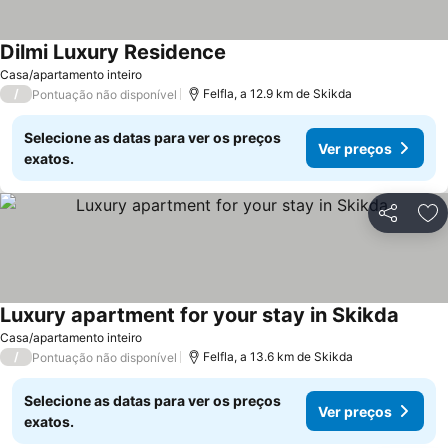
Dilmi Luxury Residence
Casa/apartamento inteiro
/
Felfla, a 12.9 km de Skikda
Pontuação não disponível
Selecione as datas para ver os preços
Ver preços
exatos.
Partilhar
Ad
Luxury apartment for your stay in Skikda
Casa/apartamento inteiro
/
Felfla, a 13.6 km de Skikda
Pontuação não disponível
Selecione as datas para ver os preços
Ver preços
exatos.