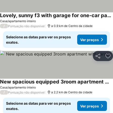
Lovely, sunny f3 with garage for one-car parking
Casa/apartamento inteiro
/
a 0.9 km de Centro da cidade
Pontuação não disponível
Selecione as datas para ver os preços
Ver preços
exatos.
Partilhar
Ad
New spacious equipped 3room apartment with garage
Casa/apartamento inteiro
/
a 2.2 km de Centro da cidade
Pontuação não disponível
Selecione as datas para ver os preços
Ver preços
exatos.