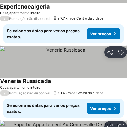
Experiencealgeria
Casa/apartamento inteiro
/
a 7.7 km de Centro da cidade
Pontuação não disponível
Selecione as datas para ver os preços
Ver preços
exatos.
Partilhar
Ad
Veneria Russicada
Casa/apartamento inteiro
/
a 1.4 km de Centro da cidade
Pontuação não disponível
Selecione as datas para ver os preços
Ver preços
exatos.