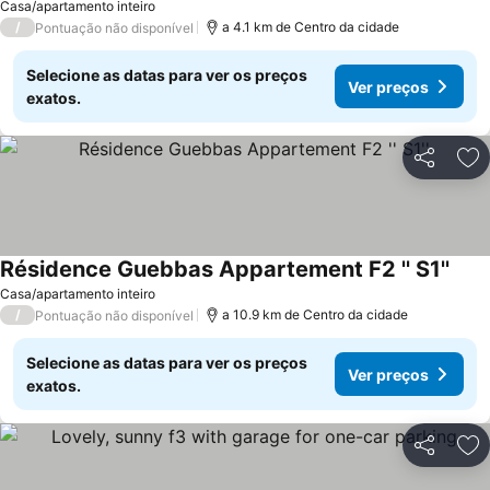
Casa/apartamento inteiro
/
a 4.1 km de Centro da cidade
Pontuação não disponível
Selecione as datas para ver os preços
Ver preços
exatos.
Partilhar
Ad
Résidence Guebbas Appartement F2 '' S1''
Casa/apartamento inteiro
/
a 10.9 km de Centro da cidade
Pontuação não disponível
Selecione as datas para ver os preços
Ver preços
exatos.
Partilhar
Ad