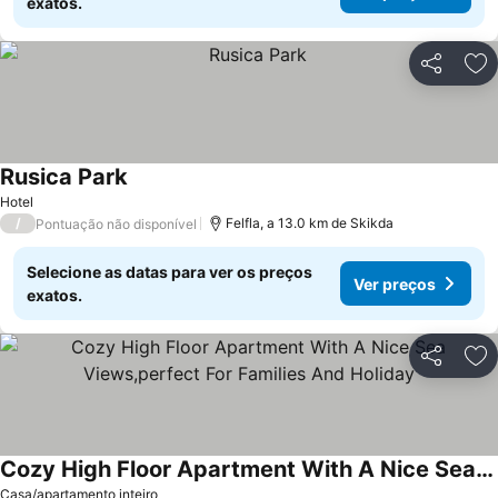
exatos.
Partilhar
Ad
Rusica Park
Hotel
/
Felfla, a 13.0 km de Skikda
Pontuação não disponível
Selecione as datas para ver os preços
Ver preços
exatos.
Partilhar
Ad
Cozy High Floor Apartment With A Nice Sea Views,perfect For Families And Holiday
Casa/apartamento inteiro