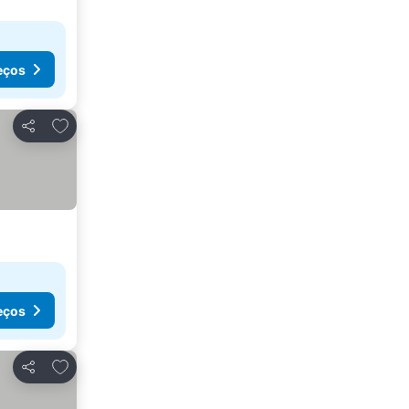
eços
Adicionar aos favoritos
Partilhar
eços
Adicionar aos favoritos
Partilhar