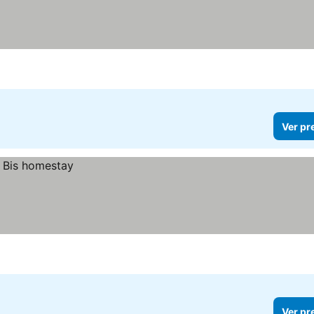
Ver pr
Ver pr