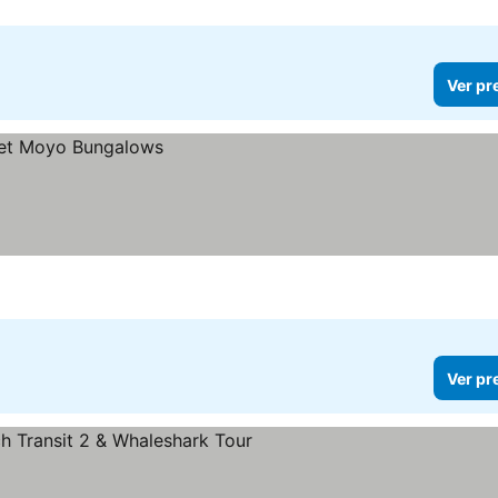
Ver pr
Ver pr