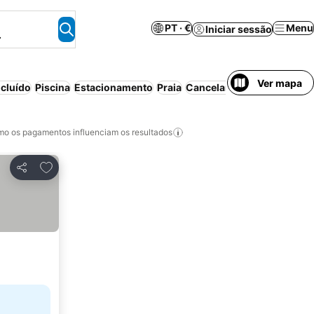
PT · €
Menu
Iniciar sessão
.
Ver mapa
cluído
Piscina
Estacionamento
Praia
Cancelamento gratuito
Pe
o os pagamentos influenciam os resultados
Adicionar aos favoritos
Partilhar