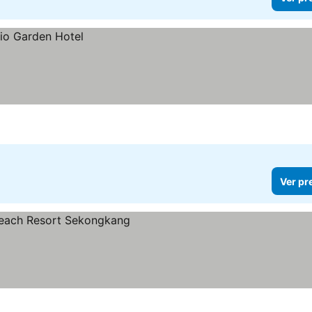
Ver pr
os