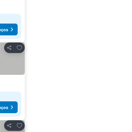
eços
Adicionar aos favoritos
Partilhar
eços
Adicionar aos favoritos
Partilhar