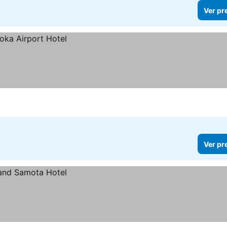
Ver pr
Ver pr