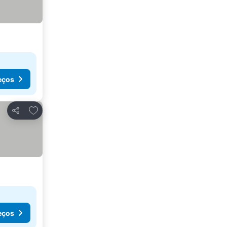
eços
Adicionar aos favoritos
Partilhar
eços