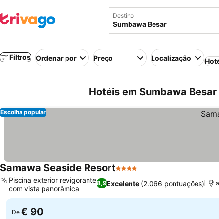
Destino
Filtros
Ordenar por
Preço
Localização
Hot
Hotéis em Sumbawa Besar 
Escolha popular
Samawa Seaside Resort
4 Estrelas
Ver preços
Piscina exterior revigorante
Excelente
(2.066 pontuações)
8,9
a
com vista panorâmica
Ver preços
€ 90
De