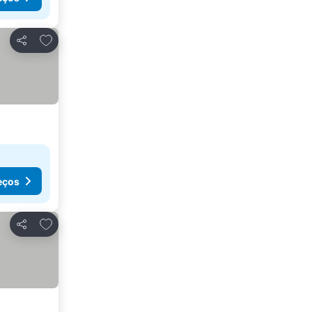
Adicionar aos favoritos
Partilhar
eços
Adicionar aos favoritos
Partilhar