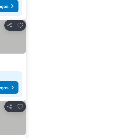
eços
Adicionar aos favoritos
Partilhar
eços
Adicionar aos favoritos
Partilhar