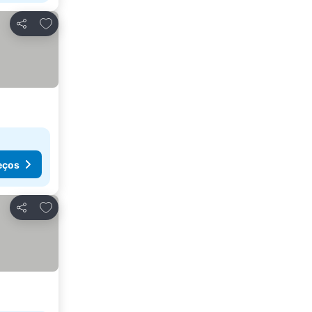
Adicionar aos favoritos
Partilhar
eços
Adicionar aos favoritos
Partilhar