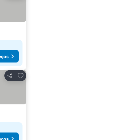
eços
Adicionar aos favoritos
Partilhar
eços