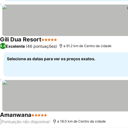
Gili Dua Resort
5 Estrelas
Ver preços
Excelente
(46 pontuações)
9,8
a 91.2 km de Centro da cidade
Selecione as datas para ver os preços exatos.
Amanwana
5 Estrelas
Ver preços
Pontuação não disponível
/
a 18.0 km de Centro da cidade