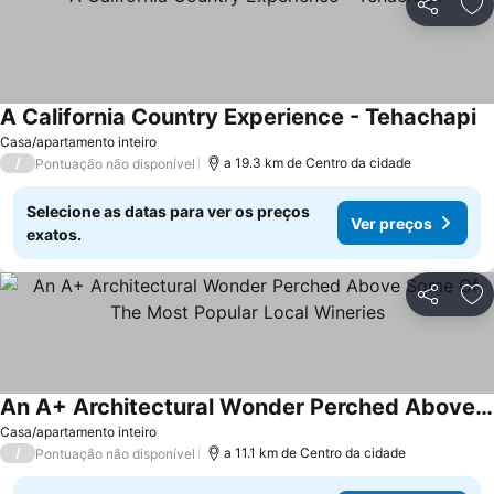
Partilhar
Ad
A California Country Experience - Tehachapi
Ve
Casa/apartamento inteiro
/
a 19.3 km de Centro da cidade
Pontuação não disponível
Selecione as datas para ver os preços
Ver preços
exatos.
Partilhar
Ad
An A+ Architectural Wonder Perched Above Some Of The Most Popular Local Wineries
Ver preços
Casa/apartamento inteiro
/
a 11.1 km de Centro da cidade
Pontuação não disponível