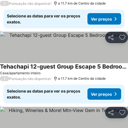
/
a 11.7 km de Centro da cidade
Pontuação não disponível
Selecione as datas para ver os preços
Ver preços
exatos.
Partilhar
Ad
Tehachapi 12-guest Group Escape 5 Bedroom Home
Ver preços
Casa/apartamento inteiro
/
a 11.7 km de Centro da cidade
Pontuação não disponível
Selecione as datas para ver os preços
Ver preços
exatos.
Partilhar
Ad