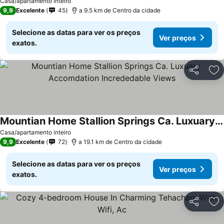
Casa/apartamento inteiro
9,9
Excelente
45
a 9.5 km de Centro da cidade
Selecione as datas para ver os preços
Ver preços
exatos.
Partilhar
Ad
Mountian Home Stallion Springs Ca. Luxuary Accomdation Incrededable Views
Ver preços
Casa/apartamento inteiro
9,9
Excelente
72
a 19.1 km de Centro da cidade
Selecione as datas para ver os preços
Ver preços
exatos.
Partilhar
Ad