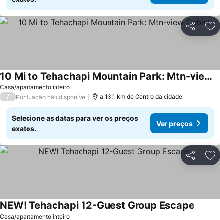
Partilhar
Ad
10 Mi to Tehachapi Mountain Park: Mtn-view Cabin!
Ver preços
Casa/apartamento inteiro
/
a 13.1 km de Centro da cidade
Pontuação não disponível
Selecione as datas para ver os preços
Ver preços
exatos.
Partilhar
Ad
NEW! Tehachapi 12-Guest Group Escape
Ver pr
Casa/apartamento inteiro