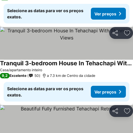
Selecione as datas para ver os preços
Ver preços
exatos.
Partilhar
Ad
Tranquil 3-bedroom House In Tehachapi With Stunning Views
Ver preços
Casa/apartamento inteiro
9,2
Excelente
50
a 7.3 km de Centro da cidade
Selecione as datas para ver os preços
Ver preços
exatos.
Partilhar
Ad