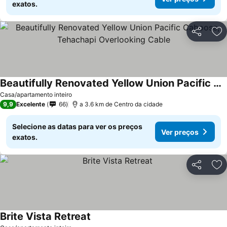
exatos.
Partilhar
Ad
Beautifully Renovated Yellow Union Pacific Caboose, Tehachapi Overlooking Cable
Ver preços
Casa/apartamento inteiro
9,9
Excelente
66
a 3.6 km de Centro da cidade
Selecione as datas para ver os preços
Ver preços
exatos.
Partilhar
Ad
Brite Vista Retreat
Ver preços