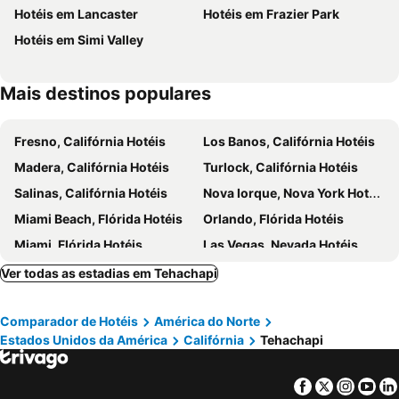
Hotéis em Lancaster
Hotéis em Frazier Park
Hotéis em Simi Valley
Mais destinos populares
Fresno, Califórnia Hotéis
Los Banos, Califórnia Hotéis
Madera, Califórnia Hotéis
Turlock, Califórnia Hotéis
Salinas, Califórnia Hotéis
Nova Iorque, Nova York Hotéis
Miami Beach, Flórida Hotéis
Orlando, Flórida Hotéis
Miami, Flórida Hotéis
Las Vegas, Nevada Hotéis
Los Angeles, Califórnia Hotéis
Chicago, Ilinóis Hotéis
Ver todas as estadias em Tehachapi
Lake Buena Vista, Flórida Hotéis
Boston, Massachusetts Hotéis
Comparador de Hotéis
América do Norte
Estados Unidos da América
Califórnia
Tehachapi
Facebook
Twitter
Insta
Yo