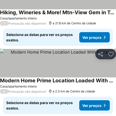
Hiking, Wineries & More! Mtn-View Gem in Tehachapi
Ver preços
Casa/apartamento inteiro
/
a 21.8 km de Centro da cidade
Pontuação não disponível
Selecione as datas para ver os preços
Ver preços
exatos.
Partilhar
Ad
Modern Home Prime Location Loaded With Extras
Ver preços
Casa/apartamento inteiro
/
a 2.3 km de Centro da cidade
Pontuação não disponível
Selecione as datas para ver os preços
Ver preços
exatos.