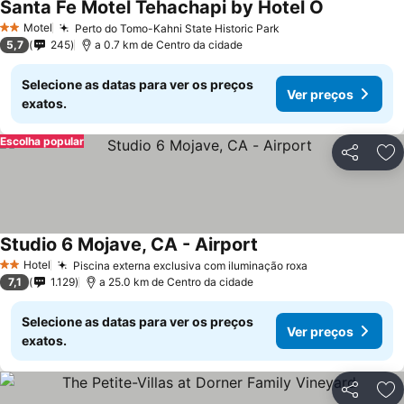
Santa Fe Motel Tehachapi by Hotel O
Ver preços
Motel
Perto do Tomo-Kahni State Historic Park
Ver preços
2 Estrelas
5,7
245
a 0.7 km de Centro da cidade
Selecione as datas para ver os preços
Ver preços
exatos.
Escolha popular
Partilhar
Ad
Studio 6 Mojave, CA - Airport
Ver preços
Hotel
Piscina externa exclusiva com iluminação roxa
Ver preços
2 Estrelas
7,1
1.129
a 25.0 km de Centro da cidade
Selecione as datas para ver os preços
Ver preços
exatos.
Partilhar
Ad