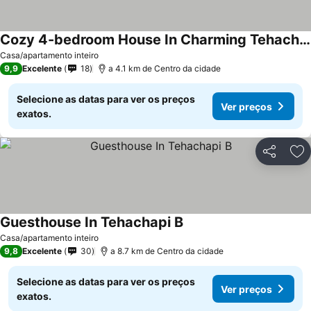
Cozy 4-bedroom House In Charming Tehachapi With Wifi, Ac
Ver preços
Casa/apartamento inteiro
9,9
Excelente
18
a 4.1 km de Centro da cidade
Selecione as datas para ver os preços
Ver preços
exatos.
Partilhar
Ad
Guesthouse In Tehachapi B
Ver preços
Casa/apartamento inteiro
9,8
Excelente
30
a 8.7 km de Centro da cidade
Selecione as datas para ver os preços
Ver preços
exatos.