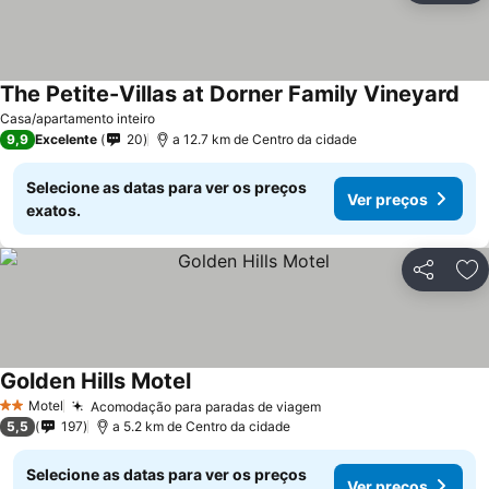
The Petite-Villas at Dorner Family Vineyard
Ver
Casa/apartamento inteiro
9,9
Excelente
20
a 12.7 km de Centro da cidade
Selecione as datas para ver os preços
Ver preços
exatos.
Partilhar
Ad
Golden Hills Motel
Ver preços
Motel
Acomodação para paradas de viagem
Ver preços
2 Estrelas
5,5
197
a 5.2 km de Centro da cidade
Selecione as datas para ver os preços
Ver preços