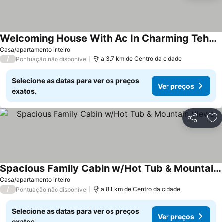
Welcoming House With Ac In Charming Tehachapi
Ver preços
Casa/apartamento inteiro
/
a 3.7 km de Centro da cidade
Pontuação não disponível
Selecione as datas para ver os preços
Ver preços
exatos.
Partilhar
Ad
Spacious Family Cabin w/Hot Tub & Mountain Views
Ver preços
Casa/apartamento inteiro
/
a 8.1 km de Centro da cidade
Pontuação não disponível
Selecione as datas para ver os preços
Ver preços
exatos.