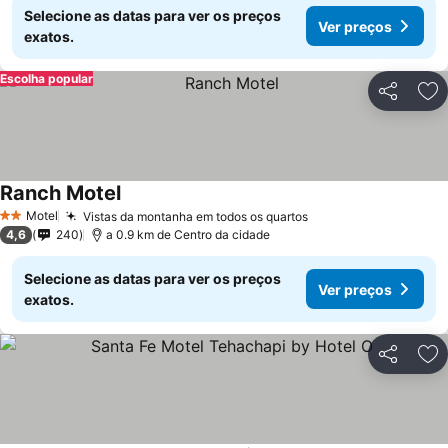
Selecione as datas para ver os preços
Ver preços
exatos.
Escolha popular
Partilhar
Ad
Ranch Motel
Ver preços
Motel
Vistas da montanha em todos os quartos
Ver preços
2 Estrelas
4,6
240
a 0.9 km de Centro da cidade
Selecione as datas para ver os preços
Ver preços
exatos.
Partilhar
Ad