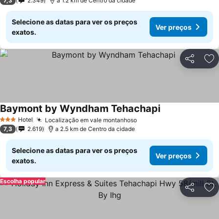
7,3
2.349
a 1.2 km de Centro da cidade
Selecione as datas para ver os preços
Ver preços
exatos.
Partilhar
Ad
Baymont by Wyndham Tehachapi
Ver preços
Hotel
Localização em vale montanhoso
Ver preços
3 Estrelas
7,3
2.619
a 2.5 km de Centro da cidade
Selecione as datas para ver os preços
Ver preços
exatos.
Escolha popular
Partilhar
Ad