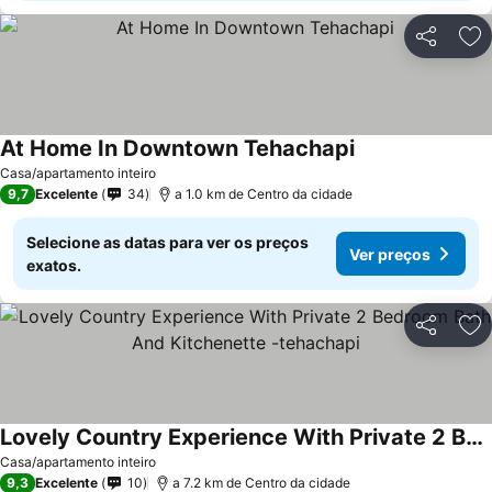
Partilhar
Ad
At Home In Downtown Tehachapi
Ver preços
Casa/apartamento inteiro
9,7
Excelente
34
a 1.0 km de Centro da cidade
Selecione as datas para ver os preços
Ver preços
exatos.
Partilhar
Ad
Lovely Country Experience With Private 2 Bedroom Bath And Kitchenette -tehachapi
Ver preços
Casa/apartamento inteiro
9,3
Excelente
10
a 7.2 km de Centro da cidade