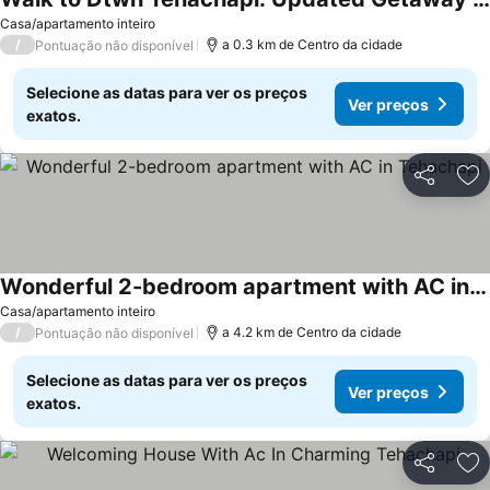
Ver preços
Casa/apartamento inteiro
/
a 0.3 km de Centro da cidade
Pontuação não disponível
Selecione as datas para ver os preços
Ver preços
exatos.
Partilhar
Ad
Wonderful 2-bedroom apartment with AC in Tehachapi
Ver preços
Casa/apartamento inteiro
/
a 4.2 km de Centro da cidade
Pontuação não disponível
Selecione as datas para ver os preços
Ver preços
exatos.
Partilhar
Ad