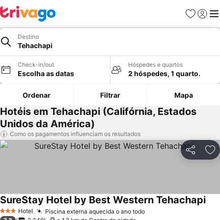
Favoritos
Iniciar
Me
Destino
Tehachapi
Check-in/out
Hóspedes e quartos
Escolha as datas
2 hóspedes, 1 quarto.
Ordenar
Filtrar
Mapa
Hotéis em Tehachapi (Califórnia, Estados
Unidos da América)
Como os pagamentos influenciam os resultados
Partilhar
Ad
SureStay Hotel by Best Western Tehachapi
Ver
Hotel
Piscina externa aquecida o ano todo
Ver preços
3 Estrelas