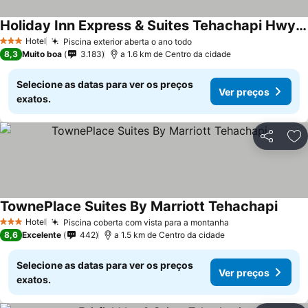
Holiday Inn Express & Suites Tehachapi Hwy 58/mill St. By Ihg
Ver preços
Hotel
Piscina exterior aberta o ano todo
Ver preços
3 Estrelas
8,3
Muito boa
3.183
a 1.6 km de Centro da cidade
Selecione as datas para ver os preços
Ver preços
exatos.
Partilhar
Ad
TownePlace Suites By Marriott Tehachapi
Ver p
Hotel
Piscina coberta com vista para a montanha
Ver preços
3 Estrelas
8,6
Excelente
442
a 1.5 km de Centro da cidade
Selecione as datas para ver os preços
Ver preços
exatos.