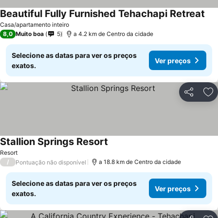
Beautiful Fully Furnished Tehachapi Retreat
Ver
Casa/apartamento inteiro
8,0
Muito boa
5
a 4.2 km de Centro da cidade
Selecione as datas para ver os preços
Ver preços
exatos.
Partilhar
Ad
Stallion Springs Resort
Ver preços
Resort
/
a 18.8 km de Centro da cidade
Pontuação não disponível
Selecione as datas para ver os preços
Ver preços
exatos.