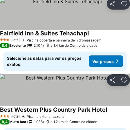
Partilhar
Ad
Fairfield Inn & Suites Tehachapi
Ver preços
Hotel
Piscina coberta e banheira de hidromassagem
Ver preços
3 Estrelas
8,6
Excelente
2.104
a 1.4 km de Centro da cidade
Selecione as datas para ver os preços
Ver preços
exatos.
Partilhar
Ad
Best Western Plus Country Park Hotel
Ver preço
Hotel
Piscina exterior sazonal
Ver preços
3 Estrelas
8,4
Muito boa
1.938
a 1.2 km de Centro da cidade