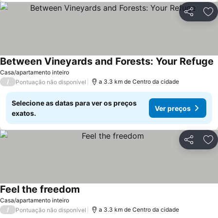
Partilhar
Ad
Between Vineyards and Forests: Your Refuge
V
Casa/apartamento inteiro
/
a 3.3 km de Centro da cidade
Pontuação não disponível
Selecione as datas para ver os preços
Ver preços
exatos.
Partilhar
Ad
Feel the freedom
Ver preços
Casa/apartamento inteiro
/
a 3.3 km de Centro da cidade
Pontuação não disponível