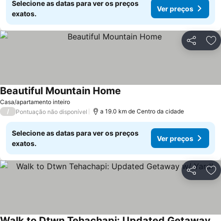
Selecione as datas para ver os preços
Ver preços
exatos.
Partilhar
Ad
Beautiful Mountain Home
Ver preços
Casa/apartamento inteiro
/
a 19.0 km de Centro da cidade
Pontuação não disponível
Selecione as datas para ver os preços
Ver preços
exatos.
Partilhar
Ad
Walk to Dtwn Tehachapi: Updated Getaway w/ Yard!