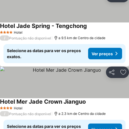
Hotel Jade Spring - Tengchong
Ver preços
Hotel
4 Estrelas
/
a 9.5 km de Centro da cidade
Pontuação não disponível
Selecione as datas para ver os preços
Ver preços
exatos.
Partilhar
Ad
Hotel Mer Jade Crown Jianguo
Ver preços
Hotel
4 Estrelas
/
a 2.3 km de Centro da cidade
Pontuação não disponível
Selecione as datas para ver os preços