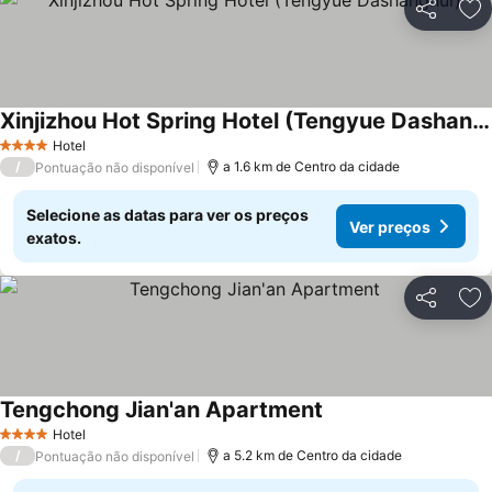
Partilhar
Ad
Xinjizhou Hot Spring Hotel (Tengyue Dashanghui)
Ver preços
Hotel
4 Estrelas
/
a 1.6 km de Centro da cidade
Pontuação não disponível
Selecione as datas para ver os preços
Ver preços
exatos.
Partilhar
Ad
Tengchong Jian'an Apartment
Ver preços
Hotel
4 Estrelas
/
a 5.2 km de Centro da cidade
Pontuação não disponível