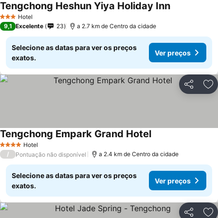
Tengchong Heshun Yiya Holiday Inn
Ver preços
Hotel
3 Estrelas
9,1
Excelente
23
a 2.7 km de Centro da cidade
Selecione as datas para ver os preços
Ver preços
exatos.
Partilhar
Ad
Tengchong Empark Grand Hotel
Ver preços
Hotel
4 Estrelas
/
a 2.4 km de Centro da cidade
Pontuação não disponível
Selecione as datas para ver os preços
Ver preços
exatos.
Partilhar
Ad