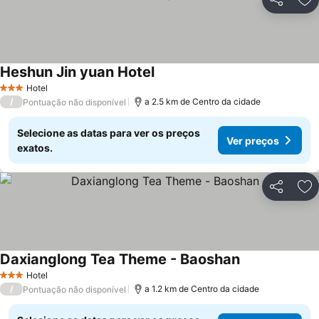
Partilhar
Ad
Heshun Jin yuan Hotel
Ver preços
Hotel
3 Estrelas
/
a 2.5 km de Centro da cidade
Pontuação não disponível
Selecione as datas para ver os preços
Ver preços
exatos.
Partilhar
Ad
Daxianglong Tea Theme - Baoshan
Ver preços
Hotel
3 Estrelas
/
a 1.2 km de Centro da cidade
Pontuação não disponível