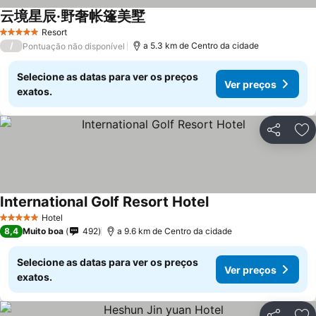
云境星辰·野奢帐篷美墅
Ver preços
Resort
5 Estrelas
/
a 5.3 km de Centro da cidade
Pontuação não disponível
Selecione as datas para ver os preços
Ver preços
exatos.
Partilhar
Ad
International Golf Resort Hotel
Ver preços
Hotel
5 Estrelas
8,4
Muito boa
492
a 9.6 km de Centro da cidade
Selecione as datas para ver os preços
Ver preços
exatos.