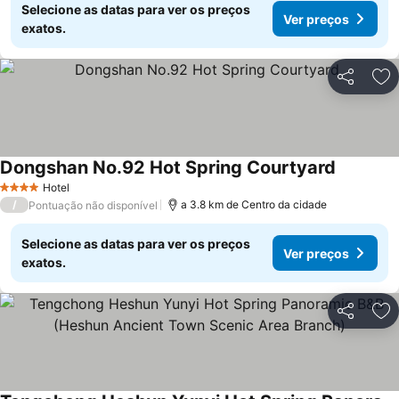
Selecione as datas para ver os preços
Ver preços
exatos.
Partilhar
Ad
Dongshan No.92 Hot Spring Courtyard
Ver preç
Hotel
4 Estrelas
/
a 3.8 km de Centro da cidade
Pontuação não disponível
Selecione as datas para ver os preços
Ver preços
exatos.
Partilhar
Ad