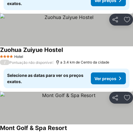
Ver preços
exatos.
Partilhar
Ad
Zuohua Zuiyue Hostel
Ver preços
Hotel
4 Estrelas
/
a 3.4 km de Centro da cidade
Pontuação não disponível
Selecione as datas para ver os preços
Ver preços
exatos.
Partilhar
Ad
Mont Golf & Spa Resort
Ver preços