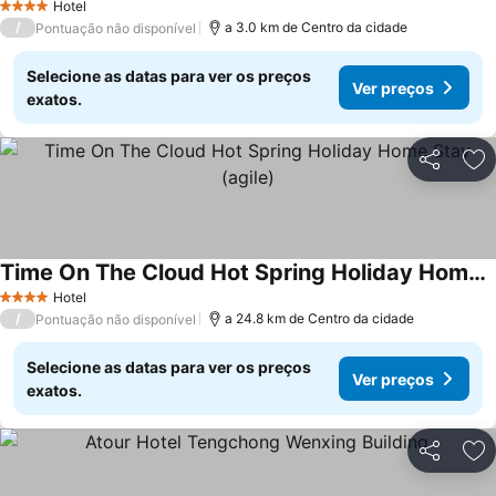
Hotel
4 Estrelas
/
a 3.0 km de Centro da cidade
Pontuação não disponível
Selecione as datas para ver os preços
Ver preços
exatos.
Partilhar
Ad
Time On The Cloud Hot Spring Holiday Home Stay (agile)
Ver preços
Hotel
4 Estrelas
/
a 24.8 km de Centro da cidade
Pontuação não disponível
Selecione as datas para ver os preços
Ver preços
exatos.
Partilhar
Ad