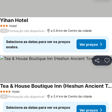
Yihan Hotel
Ver preços
Hotel
3 Estrelas
/
a 0.8 km de Centro da cidade
Pontuação não disponível
Selecione as datas para ver os preços
Ver preços
exatos.
Partilhar
Ad
Tea & House Boutique Inn (Heshun Ancient Town Branch)
Ver preços
Hotel
4 Estrelas
/
a 3.4 km de Centro da cidade
Pontuação não disponível
Selecione as datas para ver os preços
Ver preços