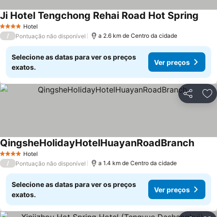
Ji Hotel Tengchong Rehai Road Hot Spring
Ver 
Hotel
4 Estrelas
/
a 2.6 km de Centro da cidade
Pontuação não disponível
Selecione as datas para ver os preços
Ver preços
exatos.
Partilhar
Ad
QingsheHolidayHotelHuayanRoadBranch
Ver p
Hotel
4 Estrelas
/
a 1.4 km de Centro da cidade
Pontuação não disponível
Selecione as datas para ver os preços
Ver preços
exatos.