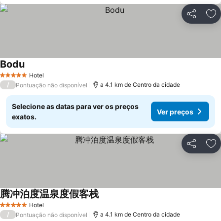
Partilhar
Ad
Bodu
Ver preços
Hotel
5 Estrelas
/
a 4.1 km de Centro da cidade
Pontuação não disponível
Selecione as datas para ver os preços
Ver preços
exatos.
Partilhar
Ad
腾冲泊度温泉度假客栈
Ver preços
Hotel
5 Estrelas
/
a 4.1 km de Centro da cidade
Pontuação não disponível