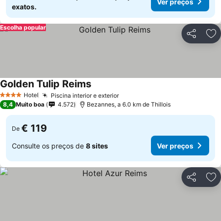
Ver preços
exatos.
Escolha popular
Partilhar
Ad
Golden Tulip Reims
Hotel
Piscina interior e exterior
4 Estrelas
8,4
Muito boa
4.572
Bezannes, a 6.0 km de Thillois
€ 119
De
Consulte os preços de
8 sites
Ver preços
Partilhar
Ad