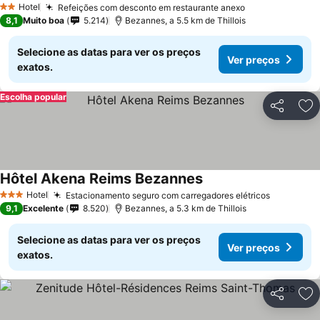
Hotel
Refeições com desconto em restaurante anexo
2 Estrelas
8,1
Muito boa
5.214
Bezannes, a 5.5 km de Thillois
Selecione as datas para ver os preços
Ver preços
exatos.
Escolha popular
Partilhar
Ad
Hôtel Akena Reims Bezannes
Hotel
Estacionamento seguro com carregadores elétricos
3 Estrelas
9,1
Excelente
8.520
Bezannes, a 5.3 km de Thillois
Selecione as datas para ver os preços
Ver preços
exatos.
Partilhar
Ad