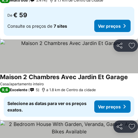
8,3
Muito boa
5.414
a 1.1 km de Centro da cidade
€ 59
De
Consulte os preços de
7 sites
Ver preços
Partilhar
Ad
Maison 2 Chambres Avec Jardin Et Garage
Casa/apartamento inteiro
9,6
Excelente
5
a 1.8 km de Centro da cidade
Selecione as datas para ver os preços
Ver preços
exatos.
Partilhar
Ad