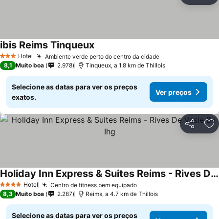
Ad
ibis Reims Tinqueux
Hotel
Ambiente verde perto do centro da cidade
3 Estrelas
8,1
Muito boa
2.978
Tinqueux, a 1.8 km de Thillois
Selecione as datas para ver os preços
Ver preços
exatos.
Partilhar
Ad
Holiday Inn Express & Suites Reims - Rives De Vesle By Ihg
Hotel
Centro de fitness bem equipado
4 Estrelas
8,3
Muito boa
2.287
Reims, a 4.7 km de Thillois
Selecione as datas para ver os preços