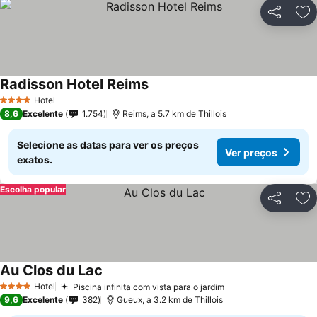
Partilhar
Ad
Radisson Hotel Reims
Hotel
4 Estrelas
8,6
Excelente
1.754
Reims, a 5.7 km de Thillois
Selecione as datas para ver os preços
Ver preços
exatos.
Escolha popular
Partilhar
Ad
Au Clos du Lac
Hotel
Piscina infinita com vista para o jardim
4 Estrelas
9,6
Excelente
382
Gueux, a 3.2 km de Thillois