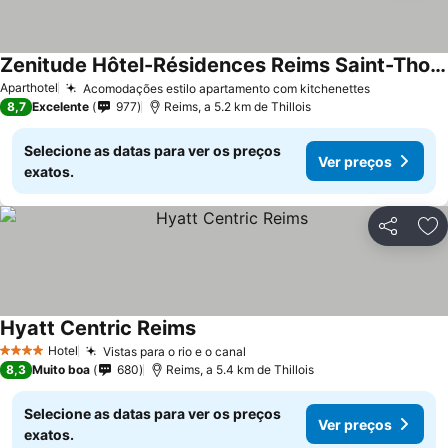
Zenitude Hôtel-Résidences Reims Saint-Thomas
Aparthotel
Acomodações estilo apartamento com kitchenettes
8,7
Excelente
977
Reims, a 5.2 km de Thillois
Selecione as datas para ver os preços
Ver preços
exatos.
Partilhar
Ad
Hyatt Centric Reims
Hotel
Vistas para o rio e o canal
4 Estrelas
8,3
Muito boa
680
Reims, a 5.4 km de Thillois
Selecione as datas para ver os preços
Ver preços
exatos.