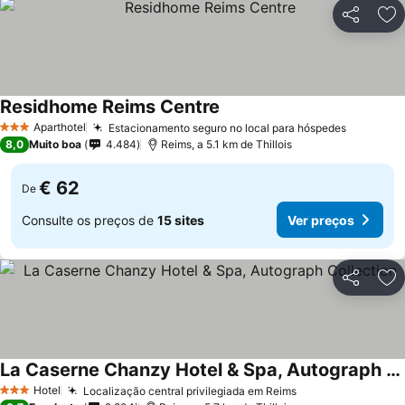
Partilhar
Ad
Residhome Reims Centre
Aparthotel
Estacionamento seguro no local para hóspedes
3 Estrelas
8,0
Muito boa
4.484
Reims, a 5.1 km de Thillois
€ 62
De
Consulte os preços de
15 sites
Ver preços
Partilhar
Ad
La Caserne Chanzy Hotel & Spa, Autograph Collection
Hotel
Localização central privilegiada em Reims
3 Estrelas