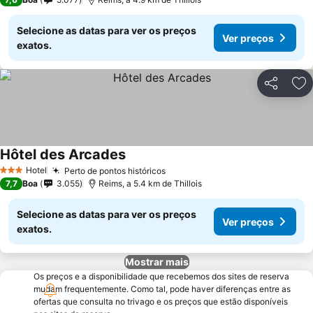
Selecione as datas para ver os preços
Ver preços
exatos.
Partilhar
Ad
Hôtel des Arcades
Hotel
Perto de pontos históricos
3 Estrelas
7,7
Boa
3.055
Reims, a 5.4 km de Thillois
Selecione as datas para ver os preços
Ver preços
exatos.
Mostrar mais
Os preços e a disponibilidade que recebemos dos sites de reserva
mudam frequentemente. Como tal, pode haver diferenças entre as
ofertas que consulta no trivago e os preços que estão disponíveis