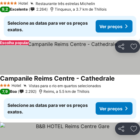
Hotel
Restaurante três estrelas Michelin
5 Estrelas
9,2
Excelente
2.264
Tinqueux, a 3.7 km de Thillois
Selecione as datas para ver os preços
Ver preços
exatos.
Escolha popular
Partilhar
Ad
Campanile Reims Centre - Cathedrale
Hotel
Vistas para o rio em quartos selecionados
3 Estrelas
7,9
Boa
2.292
Reims, a 5.5 km de Thillois
Selecione as datas para ver os preços
Ver preços
exatos.
Partilhar
Ad