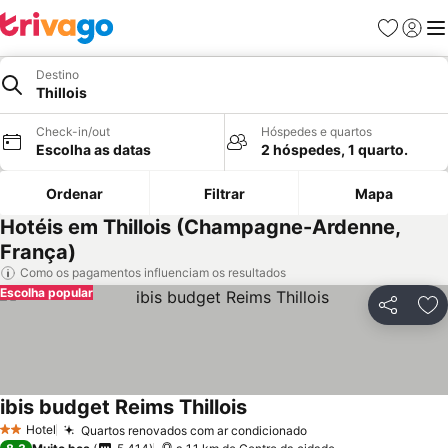
Favoritos
Iniciar
Me
Destino
Thillois
Check-in/out
Hóspedes e quartos
Escolha as datas
2 hóspedes, 1 quarto.
Ordenar
Filtrar
Mapa
Hotéis em Thillois (Champagne-Ardenne,
França)
Como os pagamentos influenciam os resultados
Escolha popular
Partilhar
Ad
ibis budget Reims Thillois
Hotel
Quartos renovados com ar condicionado
2 Estrelas