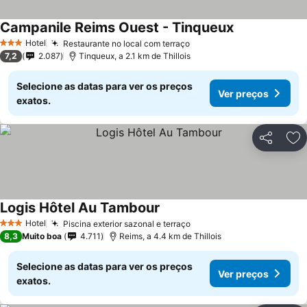
Campanile Reims Ouest - Tinqueux
Hotel
Restaurante no local com terraço
3 Estrelas
7,2
2.087
Tinqueux, a 2.1 km de Thillois
Selecione as datas para ver os preços
Ver preços
exatos.
Partilhar
Ad
Logis Hôtel Au Tambour
Hotel
Piscina exterior sazonal e terraço
3 Estrelas
8,3
Muito boa
4.711
Reims, a 4.4 km de Thillois
Selecione as datas para ver os preços
Ver preços
exatos.