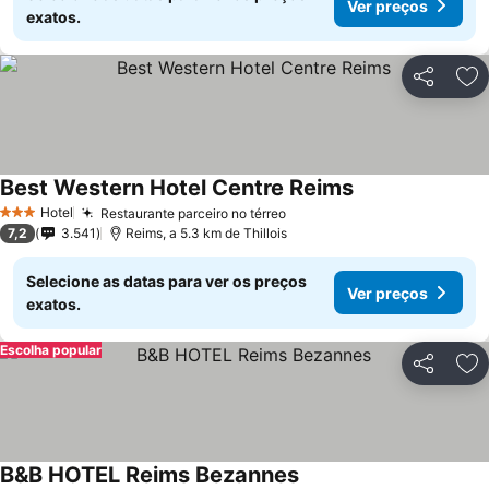
Ver preços
exatos.
Partilhar
Ad
Best Western Hotel Centre Reims
Hotel
Restaurante parceiro no térreo
3 Estrelas
7,2
3.541
Reims, a 5.3 km de Thillois
Selecione as datas para ver os preços
Ver preços
exatos.
Escolha popular
Partilhar
Ad
B&B HOTEL Reims Bezannes