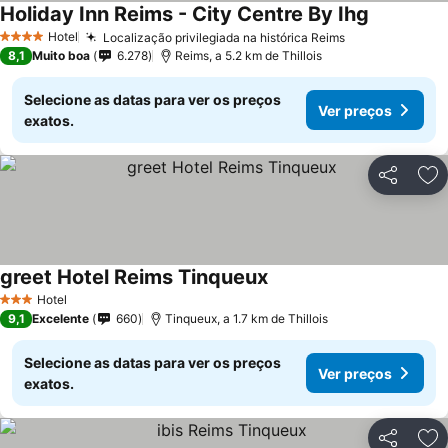
Holiday Inn Reims - City Centre By Ihg
Hotel
Localização privilegiada na histórica Reims
4 Estrelas
8,1
Muito boa
6.278
Reims, a 5.2 km de Thillois
Selecione as datas para ver os preços
Ver preços
exatos.
Partilhar
Ad
greet Hotel Reims Tinqueux
Hotel
3 Estrelas
9,1
Excelente
660
Tinqueux, a 1.7 km de Thillois
Selecione as datas para ver os preços
Ver preços
exatos.
Partilhar