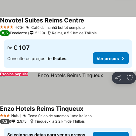
Novotel Suites Reims Centre
Hotel
Café da manhã buffet completo
4 Estrelas
8,5
Excelente
5.119
Reims, a 5.2 km de Thillois
€ 107
De
Consulte os preços de
9 sites
Ver preços
Escolha popular
Partilhar
Ad
Enzo Hotels Reims Tinqueux
Hotel
Tema único de automobilismo italiano
3 Estrelas
7,2
2.975
Tinqueux, a 2.2 km de Thillois
Selecione as datas para ver os preços