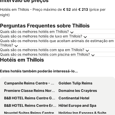
Intervalo de preços
Hotéis em Thillois -
Preço máximo
de
‎€ 52
até
‎€ 213
(price per
night)
Perguntas Frequentes sobre Thillois
Quais são os melhores hotéis em Thillois?
Quais são os melhores hotéis de luxo em Thillois?
Quais são os melhores hotéis que aceitam animais de estimação em
Thillois?
Quais são os melhores hotéis com spa em Thillois?
Quais são os melhores hotéis com piscina em Thillois?
Hotéis em Thillois
Estes hotéis também poderão interessá-lo...
Campanile Reims Centre - Cathedrale
Golden Tulip Reims
Premiere Classe Reims Nord - Bétheny
Domaine les Crayères
B&B HOTEL Reims Centre Gare
Continental Hotel
B&B HOTEL Reims Centre Erlon
Hôtel Europe and Spa
Novotel Suites Reims Centre
Holiday Inn Express & Suites Reims - Rives De Vesle By Ihg