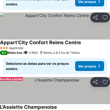
Ver preços
exatos.
Partilhar
Ad
Appart'City Confort Reims Centre
Aparthotel
3 Estrelas
8,1
Muito boa
4.950
Reims, a 6.3 km de Thillois
Selecione as datas para ver os preços
Ver preços
exatos.
Escolha popular
Partilhar
Ad
L'Assiette Champenoise