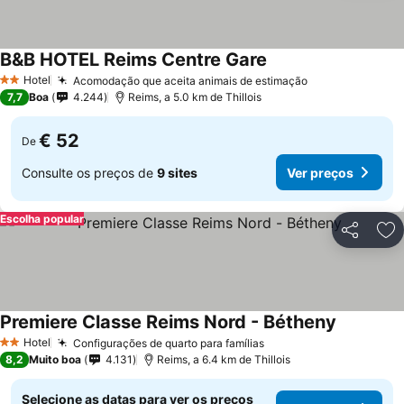
B&B HOTEL Reims Centre Gare
Hotel
Acomodação que aceita animais de estimação
2 Estrelas
7,7
Boa
4.244
Reims, a 5.0 km de Thillois
€ 52
De
Consulte os preços de
9 sites
Ver preços
Escolha popular
Partilhar
Ad
Premiere Classe Reims Nord - Bétheny
Hotel
Configurações de quarto para famílias
2 Estrelas
8,2
Muito boa
4.131
Reims, a 6.4 km de Thillois
Selecione as datas para ver os preços