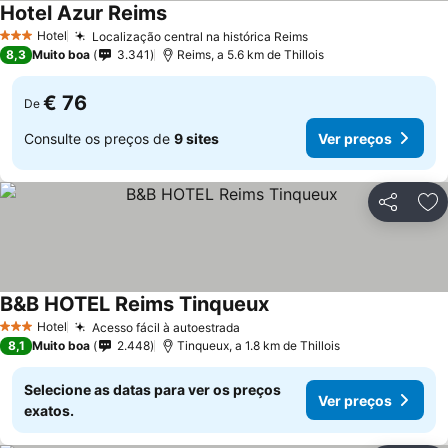
Hotel Azur Reims
Hotel
Localização central na histórica Reims
3 Estrelas
8,3
Muito boa
3.341
Reims, a 5.6 km de Thillois
€ 76
De
Consulte os preços de
9 sites
Ver preços
Partilhar
Ad
B&B HOTEL Reims Tinqueux
Hotel
Acesso fácil à autoestrada
3 Estrelas
8,1
Muito boa
2.448
Tinqueux, a 1.8 km de Thillois
Selecione as datas para ver os preços
Ver preços
exatos.