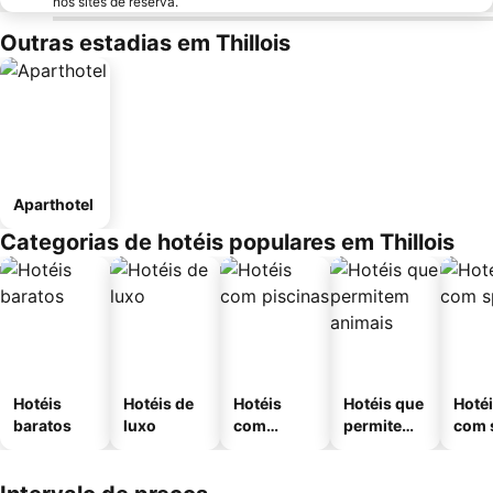
nos sites de reserva.
Outras estadias em Thillois
Aparthotel
Categorias de hotéis populares em Thillois
Hotéis
Hotéis de
Hotéis
Hotéis que
Hoté
baratos
luxo
com
permitem
com 
piscinas
animais