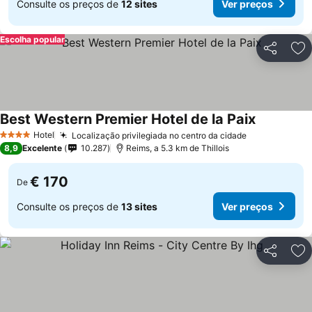
Consulte os preços de
12 sites
Ver preços
Escolha popular
Partilhar
Ad
Best Western Premier Hotel de la Paix
Hotel
Localização privilegiada no centro da cidade
4 Estrelas
8,9
Excelente
10.287
Reims, a 5.3 km de Thillois
€ 170
De
Consulte os preços de
13 sites
Ver preços
Partilhar
Ad