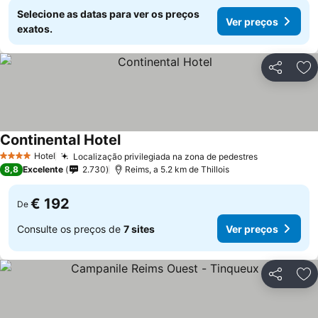
Selecione as datas para ver os preços
Ver preços
exatos.
Partilhar
Ad
Continental Hotel
Hotel
Localização privilegiada na zona de pedestres
4 Estrelas
8,8
Excelente
2.730
Reims, a 5.2 km de Thillois
€ 192
De
Consulte os preços de
7 sites
Ver preços
Partilhar
Ad