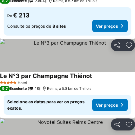
8,7
Excelente
2.804
Reims, a 5.7 km de Thillois
€ 213
De
Consulte os preços de
8 sites
Ver preços
Partilhar
Ad
Le N°3 par Champagne Thiénot
Hotel
5 Estrelas
9,7
Excelente
18
Reims, a 5.8 km de Thillois
Selecione as datas para ver os preços
Ver preços
exatos.
Partilhar
Ad