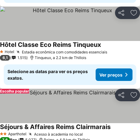
Partilhar
Ad
Hôtel Classe Eco Reims Tinqueux
Hotel
Estadia econômica com comodidades essenciais
1 Estrelas
6,1
1.515
Tinqueux, a 2.2 km de Thillois
Selecione as datas para ver os preços
Ver preços
exatos.
Escolha popular
Partilhar
Ad
Séjours & Affaires Reims Clairmarais
Aparthotel
Acesso à academia no local
2 Estrelas
7,6
Boa
5.077
Reims, a 4.9 km de Thillois