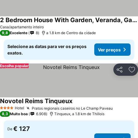
2 Bedroom House With Garden, Veranda, Garage And Bikes Available
Casa/apartamento inteiro
9,8
Excelente
8
a 1.8 km de Centro da cidade
Selecione as datas para ver os preços
Ver preços
exatos.
Escolha popular
Partilhar
Ad
Novotel Reims Tinqueux
Hotel
Pratos regionais caseiros no Le Champ Paveau
4 Estrelas
8,3
Muito boa
6.908
Tinqueux, a 1.8 km de Thillois
€ 127
De