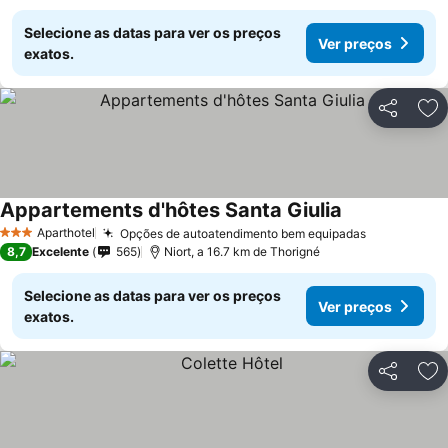
Selecione as datas para ver os preços
Ver preços
exatos.
Partilhar
Ad
Appartements d'hôtes Santa Giulia
Aparthotel
Opções de autoatendimento bem equipadas
3 Estrelas
8,7
Excelente
565
Niort, a 16.7 km de Thorigné
Selecione as datas para ver os preços
Ver preços
exatos.
Partilhar
Ad