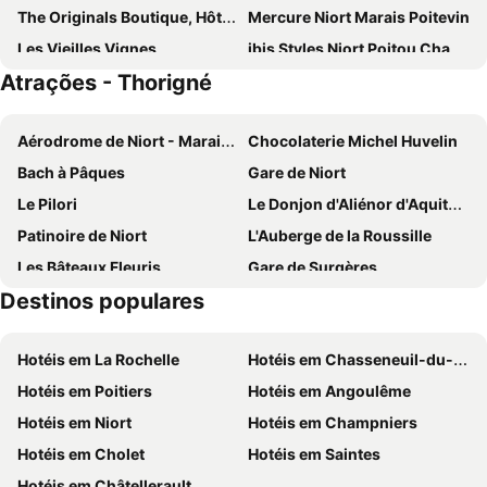
The Originals Boutique, Hôtel La Grange, Niort
Mercure Niort Marais Poitevin
Les Vieilles Vignes
ibis Styles Niort Poitou Charentes
Atrações - Thorigné
So'Lodge Niort A83
ibis budget Niort Est La Creche
Premiere Classe Niort Est - Chauray
B&B HOTEL Niort Marais Poitevin Est
Aérodrome de Niort - Marais Poitevin
Chocolaterie Michel Huvelin
Brit Hotel du Parc
Colette Hôtel
Bach à Pâques
Gare de Niort
Hôtel de La Marmotte
Domaine du Griffier
Le Pilori
Le Donjon d'Aliénor d'Aquitaine
Hôtel du Moulin
Agape Hotel Niort- Bessines
Patinoire de Niort
L'Auberge de la Roussille
Les Bâteaux Fleuris
Gare de Surgères
Destinos populares
Marché sur l'eau
Le Marais Poitevin
La Vallée des Singes
Festival International du Film Ornithologique
Hotéis em La Rochelle
Hotéis em Chasseneuil-du-Poitou
Hotéis em Poitiers
Hotéis em Angoulême
Hotéis em Niort
Hotéis em Champniers
Hotéis em Cholet
Hotéis em Saintes
Hotéis em Châtellerault