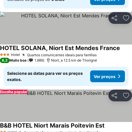
Partilhar
Ad
HOTEL SOLANA, Niort Est Mendes France
Hotel
Quartos comunicantes ideais para famílias
3 Estrelas
8,2
Muito boa
1.986
Niort, a 12.5 km de Thorigné
Selecione as datas para ver os preços
Ver preços
exatos.
Escolha popular
Partilhar
Ad
B&B HOTEL Niort Marais Poitevin Est