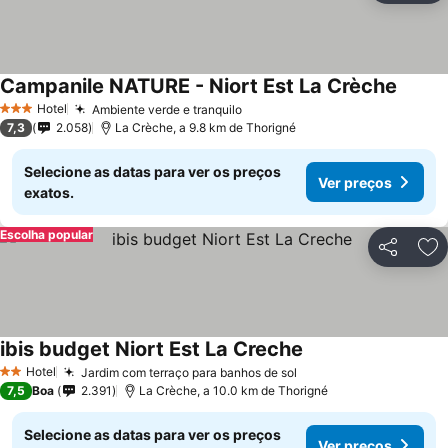
Campanile NATURE - Niort Est La Crèche
Hotel
Ambiente verde e tranquilo
3 Estrelas
7,3
2.058
La Crèche, a 9.8 km de Thorigné
Selecione as datas para ver os preços
Ver preços
exatos.
Escolha popular
Partilhar
Ad
ibis budget Niort Est La Creche
Hotel
Jardim com terraço para banhos de sol
2 Estrelas
7,5
Boa
2.391
La Crèche, a 10.0 km de Thorigné
Selecione as datas para ver os preços
Ver preços