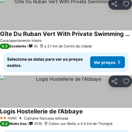
Partilhar
Ad
Gîte Du Ruban Vert With Private Swimming Pool
Casa/apartamento inteiro
9,5
Excelente
6
a 3.1 km de Centro da cidade
Selecione as datas para ver os preços
Ver preços
exatos.
Partilhar
Ad
Logis Hostellerie de l'Abbaye
Hotel
Culinária francesa refinada
2 Estrelas
8,2
Muito boa
679
Celles-sur-Belle, a 4.4 km de Thorigné