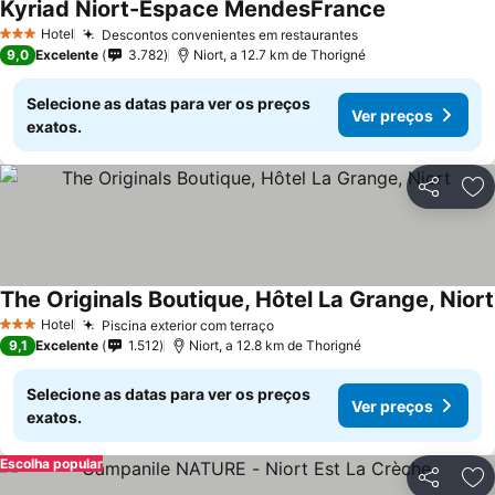
Kyriad Niort-Espace MendesFrance
Hotel
Descontos convenientes em restaurantes
3 Estrelas
9,0
Excelente
3.782
Niort, a 12.7 km de Thorigné
Selecione as datas para ver os preços
Ver preços
exatos.
Partilhar
Ad
The Originals Boutique, Hôtel La Grange, Niort
Hotel
Piscina exterior com terraço
3 Estrelas
9,1
Excelente
1.512
Niort, a 12.8 km de Thorigné
Selecione as datas para ver os preços
Ver preços
exatos.
Escolha popular
Partilhar
Ad