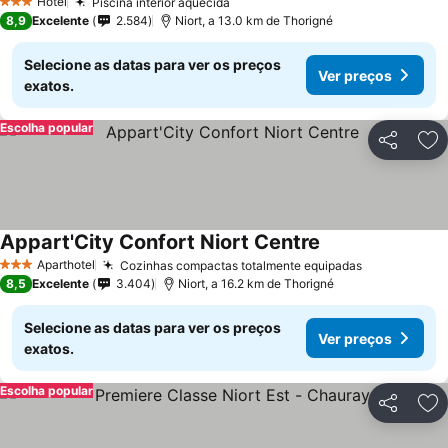
Hotel
Piscina interior aquecida
3 Estrelas
8,9
Excelente
2.584
Niort, a 13.0 km de Thorigné
Selecione as datas para ver os preços
Ver preços
exatos.
Escolha popular
Partilhar
Ad
Appart'City Confort Niort Centre
Aparthotel
Cozinhas compactas totalmente equipadas
3 Estrelas
8,5
Excelente
3.404
Niort, a 16.2 km de Thorigné
Selecione as datas para ver os preços
Ver preços
exatos.
Escolha popular
Partilhar
Ad