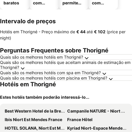
baratos
com
permitem
com
piscinas
animais
estaciona
mento
Intervalo de preços
Hotéis em Thorigné -
Preço máximo
de
‎€ 44
até
‎€ 102
(price per
night)
Perguntas Frequentes sobre Thorigné
Quais são os melhores hotéis em Thorigné?
Quais são os melhores hotéis que aceitam animais de estimação em
Thorigné?
Quais são os melhores hotéis com spa em Thorigné?
Quais são os melhores hotéis com piscina em Thorigné?
Hotéis em Thorigné
Estes hotéis também poderão interessá-lo...
Best Western Hotel de la Breche
Campanile NATURE - Niort Est La Crèche
Ibis Niort Est Mendes France
France Hôtel
HOTEL SOLANA, Niort Est Mendes France
Kyriad Niort-Espace MendesFrance