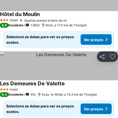
Hôtel du Moulin
Hotel
Quartos anexos à beira do rio
3 Estrelas
8,6
Excelente
1.993
Niort, a 17.0 km de Thorigné
Selecione as datas para ver os preços
Ver preços
exatos.
Partilhar
Ad
Les Demeures De Valette
Hotel
3 Estrelas
9,3
Excelente
45
Azay-le-Brûlé, a 14.2 km de Thorigné
Selecione as datas para ver os preços
Ver preços
exatos.