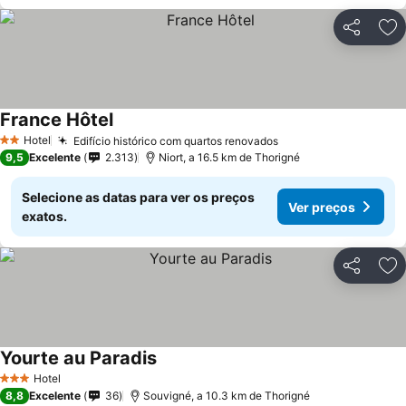
Partilhar
Ad
France Hôtel
Hotel
Edifício histórico com quartos renovados
2 Estrelas
9,5
Excelente
2.313
Niort, a 16.5 km de Thorigné
Selecione as datas para ver os preços
Ver preços
exatos.
Partilhar
Ad
Yourte au Paradis
Hotel
3 Estrelas
8,8
Excelente
36
Souvigné, a 10.3 km de Thorigné