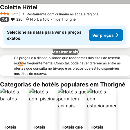
Colette Hôtel
Hotel
Restaurante com culinária asiática e regional
3 Estrelas
7,4
226
Niort, a 16.0 km de Thorigné
Selecione as datas para ver os preços
Ver preços
exatos.
Mostrar mais
Os preços e a disponibilidade que recebemos dos sites de reserva
mudam frequentemente. Como tal, pode haver diferenças entre as
ofertas que consulta no trivago e os preços que estão disponíveis
nos sites de reserva.
Categorias de hotéis populares em Thorigné
Hotéis
Hotéis
Hotéis que
Hotéis