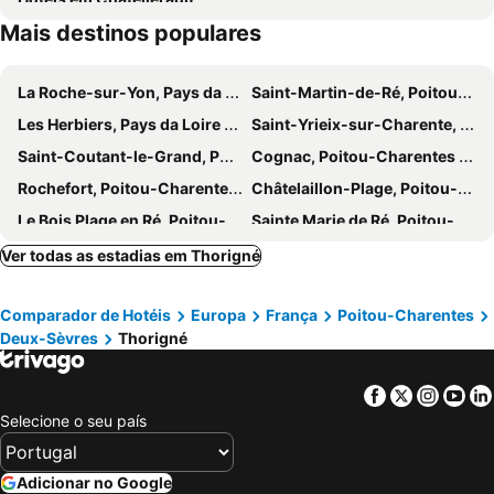
Mais destinos populares
La Roche-sur-Yon, Pays da Loire Hotéis
Saint-Martin-de-Ré, Poitou-Charentes Hotéis
Les Herbiers, Pays da Loire Hotéis
Saint-Yrieix-sur-Charente, Poitou-Charentes Hotéis
Saint-Coutant-le-Grand, Poitou-Charentes Hotéis
Cognac, Poitou-Charentes Hotéis
Rochefort, Poitou-Charentes Hotéis
Châtelaillon-Plage, Poitou-Charentes Hotéis
Le Bois Plage en Ré, Poitou-Charentes Hotéis
Sainte Marie de Ré, Poitou-Charentes Hotéis
La Crèche, Poitou-Charentes Hotéis
Vivonne, Poitou-Charentes Hotéis
Ver todas as estadias em Thorigné
Mignaloux-Beauvoir, Poitou-Charentes Hotéis
Bressuire, Poitou-Charentes Hotéis
Comparador de Hotéis
Europa
França
Poitou-Charentes
La Couronne, Poitou-Charentes Hotéis
Jonzac, Poitou-Charentes Hotéis
Deux-Sèvres
Thorigné
Aytré, Poitou-Charentes Hotéis
Angoulins-sur-Mer, Poitou-Charentes Hotéis
Thouars, Poitou-Charentes Hotéis
Les Epesses, Pays da Loire Hotéis
Facebook
Twitter
Insta
Yo
La Rochelle, Poitou-Charentes Hotéis
Chasseneuil-du-Poitou, Poitou-Charentes Hotéis
Selecione o seu país
Poitiers, Poitou-Charentes Hotéis
Angoulême, Poitou-Charentes Hotéis
Niort, Poitou-Charentes Hotéis
Champniers, Poitou-Charentes Hotéis
Adicionar no Google