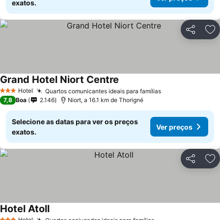
exatos.
Partilhar
Ad
Grand Hotel Niort Centre
Hotel
Quartos comunicantes ideais para famílias
3 Estrelas
7,8
Boa
2.146
Niort, a 16.1 km de Thorigné
Selecione as datas para ver os preços
Ver preços
exatos.
Partilhar
Ad
Hotel Atoll
Hotel