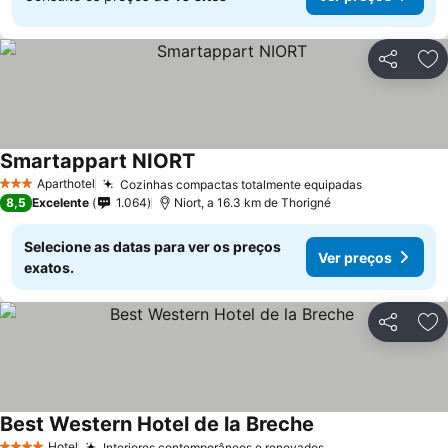
Partilhar
Ad
Smartappart NIORT
Aparthotel
Cozinhas compactas totalmente equipadas
3 Estrelas
8,5
Excelente
1.064
Niort, a 16.3 km de Thorigné
Selecione as datas para ver os preços
Ver preços
exatos.
Partilhar
Ad
Best Western Hotel de la Breche
Hotel
Interiores contemporâneos e renovados