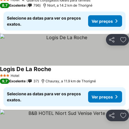
Quartos conjugados ideais para famílias
3 Estrelas
8,7
Excelente
796
Niort, a 14.2 km de Thorigné
Selecione as datas para ver os preços
Ver preços
exatos.
Partilhar
Ad
Logis De La Roche
Hotel
3 Estrelas
9,7
Excelente
37
Chauray, a 11.9 km de Thorigné
Selecione as datas para ver os preços
Ver preços
exatos.
Partilhar
Ad