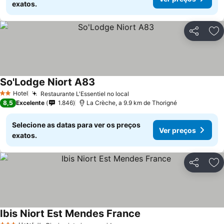
exatos.
Partilhar
Ad
So'Lodge Niort A83
Hotel
Restaurante L'Essentiel no local
2 Estrelas
8,5
Excelente
1.846
La Crèche, a 9.9 km de Thorigné
Selecione as datas para ver os preços
Ver preços
exatos.
Partilhar
Ad
Ibis Niort Est Mendes France