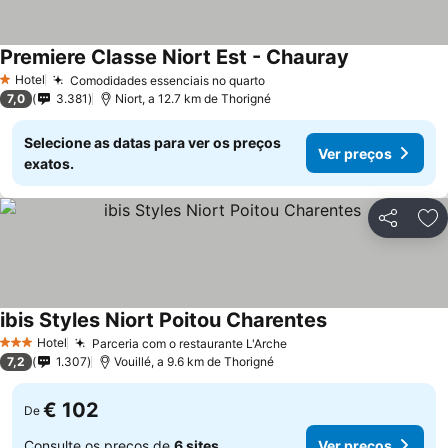
Premiere Classe Niort Est - Chauray
Hotel
Comodidades essenciais no quarto
1 Estrelas
7,0
3.381
Niort, a 12.7 km de Thorigné
Selecione as datas para ver os preços
Ver preços
exatos.
Partilhar
Ad
ibis Styles Niort Poitou Charentes
Hotel
Parceria com o restaurante L'Arche
3 Estrelas
7,2
1.307
Vouillé, a 9.6 km de Thorigné
€ 102
De
Consulte os preços de
6 sites
Ver preços