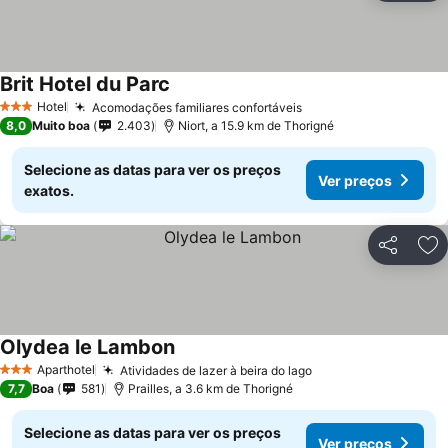
Brit Hotel du Parc
Hotel
Acomodações familiares confortáveis
3 Estrelas
8,0
Muito boa
2.403
Niort, a 15.9 km de Thorigné
Selecione as datas para ver os preços
Ver preços
exatos.
Partilhar
Ad
Olydea le Lambon
Aparthotel
Atividades de lazer à beira do lago
3 Estrelas
7,7
Boa
581
Prailles, a 3.6 km de Thorigné
Selecione as datas para ver os preços
Ver preços