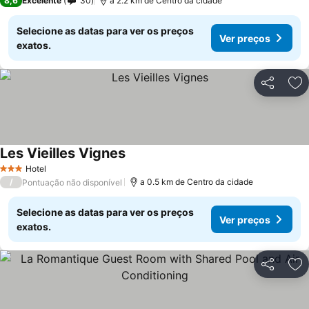
8,6
Excelente
30
a 2.2 km de Centro da cidade
Selecione as datas para ver os preços
Ver preços
exatos.
Partilhar
Ad
Les Vieilles Vignes
Hotel
3 Estrelas
/
a 0.5 km de Centro da cidade
Pontuação não disponível
Selecione as datas para ver os preços
Ver preços
exatos.
Partilhar
Ad