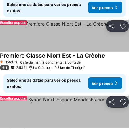
Selecione as datas para ver os preços
Ver preços
exatos.
Escolha popular
Partilhar
Ad
Premiere Classe Niort Est - La Crèche
Hotel
Café da manhã continental à vontade
1 Estrelas
6,1
2.539
La Crèche, a 9.8 km de Thorigné
Selecione as datas para ver os preços
Ver preços
exatos.
Escolha popular
Partilhar
Ad