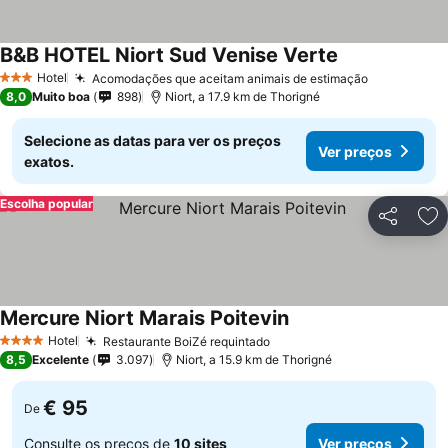
B&B HOTEL Niort Sud Venise Verte
Hotel
Acomodações que aceitam animais de estimação
3 Estrelas
8,0
Muito boa
898
Niort, a 17.9 km de Thorigné
Selecione as datas para ver os preços
Ver preços
exatos.
Escolha popular
Partilhar
Ad
Mercure Niort Marais Poitevin
Hotel
Restaurante BoiZé requintado
4 Estrelas
8,5
Excelente
3.097
Niort, a 15.9 km de Thorigné
€ 95
De
Consulte os preços de
10 sites
Ver preços