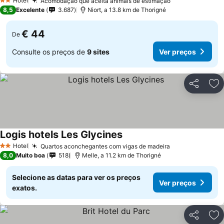
Hotel
Acomodação que aceita animais de estimação
2 Estrelas
8,5
Excelente
3.687
Niort, a 13.8 km de Thorigné
€ 44
De
Consulte os preços de
9 sites
Ver preços
Partilhar
Ad
Logis hotels Les Glycines
Hotel
Quartos aconchegantes com vigas de madeira
2 Estrelas
8,0
Muito boa
518
Melle, a 11.2 km de Thorigné
Selecione as datas para ver os preços
Ver preços
exatos.
Partilhar
Ad