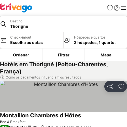
Favoritos
Iniciar
Me
Destino
Thorigné
Check-in/out
Hóspedes e quartos
Escolha as datas
2 hóspedes, 1 quarto.
Ordenar
Filtrar
Mapa
Hotéis em Thorigné (Poitou-Charentes,
França)
Como os pagamentos influenciam os resultados
Partilhar
Ad
Montaillon Chambres d'Hôtes
Bed & Breakfast