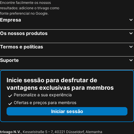
Encontre facilmente os nossos
Saintes, Poitou-Charentes Hotéis
Châteaubernard, Poitou-Charentes Hotéis
resultados: adicione o trivago como
Paris, França Hotéis
Nice, Provença-Alpes-Costa Azul Hotéis
fonte preferencial no Google.
Empresa
Coupvray, França Hotéis
Estrasburgo, Alsácia Hotéis
Bordéus, Aquitânia Hotéis
Montévrain, França Hotéis
Os nossos produtos
Serris, França Hotéis
Colmar, Alsácia Hotéis
Termos e políticas
Magny le Hongre, França Hotéis
Suporte
Inicie sessão para desfrutar de
vantagens exclusivas para membros
Personalize a sua experiência
Ofertas e preços para membros
Iniciar sessão
trivago N.V.
, Kesselstraße 5 – 7, 40221 Düsseldorf, Alemanha