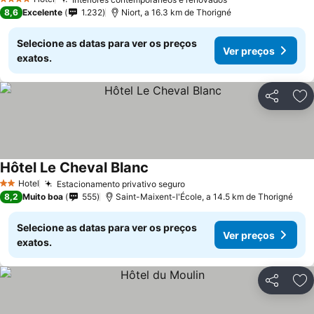
4 Estrelas
8,6
Excelente
1.232
Niort, a 16.3 km de Thorigné
Selecione as datas para ver os preços
Ver preços
exatos.
Partilhar
Ad
Hôtel Le Cheval Blanc
Hotel
Estacionamento privativo seguro
2 Estrelas
8,2
Muito boa
555
Saint-Maixent-l'École, a 14.5 km de Thorigné
Selecione as datas para ver os preços
Ver preços
exatos.
Partilhar
Ad