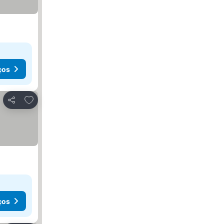
ços
Adicionar aos favoritos
Partilhar
ços