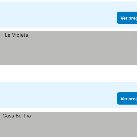
Ver pre
Ver pre