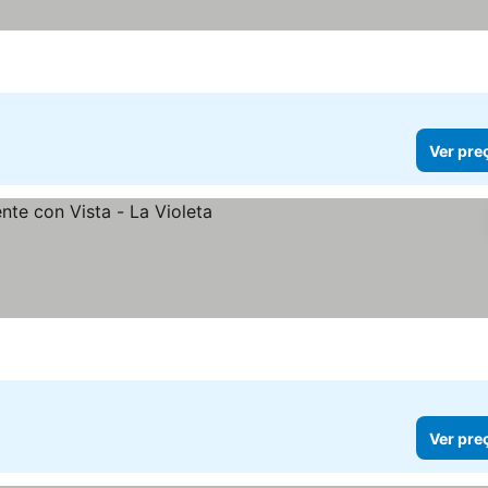
Ver pre
Ver pre