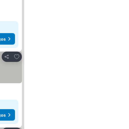
ços
Adicionar aos favoritos
Partilhar
ços