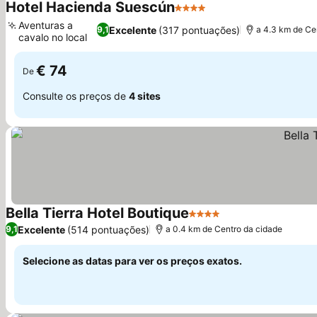
Hotel Hacienda Suescún
4 Estrelas
Ver preços
Aventuras a
Excelente
(317 pontuações)
9,1
a 4.3 km de Ce
cavalo no local
Ver preços
€ 74
De
Consulte os preços de
4 sites
Bella Tierra Hotel Boutique
4 Estrelas
Ver preços
Excelente
(514 pontuações)
9,1
a 0.4 km de Centro da cidade
Selecione as datas para ver os preços exatos.