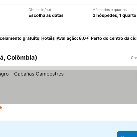
Check-in/out
Hóspedes e quartos
Escolha as datas
2 hóspedes, 1 quarto
celamento gratuito
Hotéis
Avaliação: 8,0+
Perto do centro da ci
á, Colômbia)
Com
elas
Ver preços