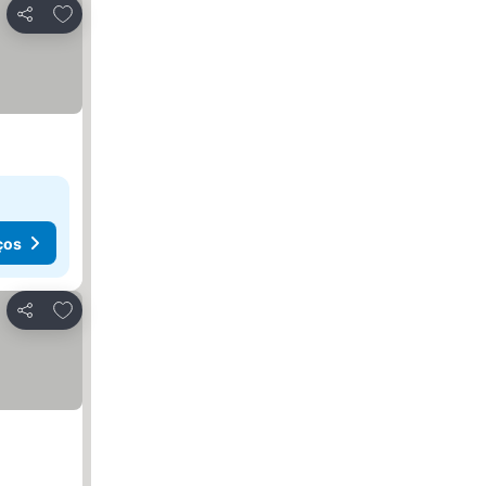
Adicionar aos favoritos
Partilhar
ços
Adicionar aos favoritos
Partilhar