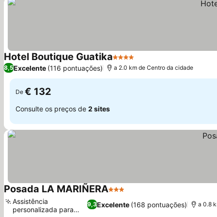
Hotel Boutique Guatika
4 Estrelas
Ver preços
Excelente
(116 pontuações)
8,5
a 2.0 km de Centro da cidade
€ 132
De
Consulte os preços de
2 sites
Posada LA MARIÑERA
3 Estrelas
Ver preços
Assistência
Excelente
(168 pontuações)
9,3
a 0.8 
personalizada para