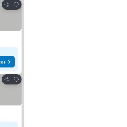
Adicionar aos favoritos
Partilhar
ços
Adicionar aos favoritos
Partilhar