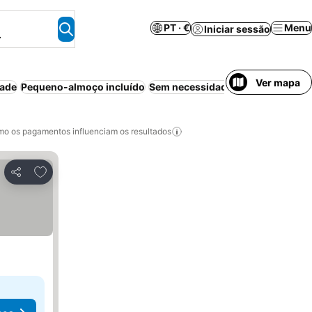
PT · €
Menu
Iniciar sessão
.
Ver mapa
dade
Pequeno-almoço incluído
Sem necessidade de pré-pagame
o os pagamentos influenciam os resultados
Adicionar aos favoritos
Partilhar