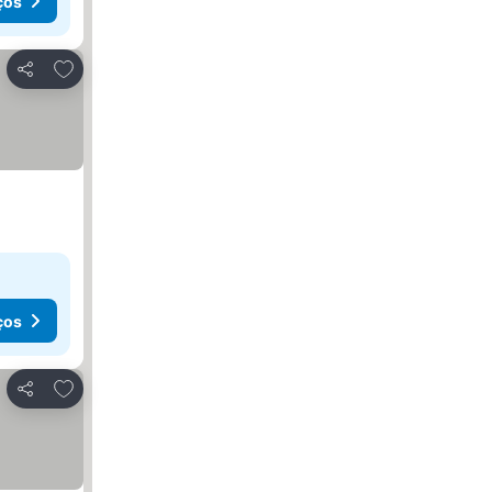
ços
Adicionar aos favoritos
Partilhar
ços
Adicionar aos favoritos
Partilhar