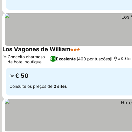
Los Vagones de William
3 Estrelas
Ver preços
Conceito charmoso
Excelente
(400 pontuações)
9,4
a 0.8 km
de hotel boutique
Ver preços
€ 50
De
Consulte os preços de
2 sites