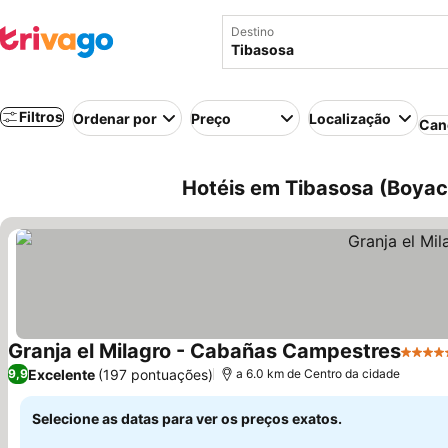
Destino
Filtros
Ordenar por
Preço
Localização
Can
Hotéis em Tibasosa (Boyac
Granja el Milagro - Cabañas Campestres
5 Estr
Excelente
(197 pontuações)
9,9
a 6.0 km de Centro da cidade
Selecione as datas para ver os preços exatos.