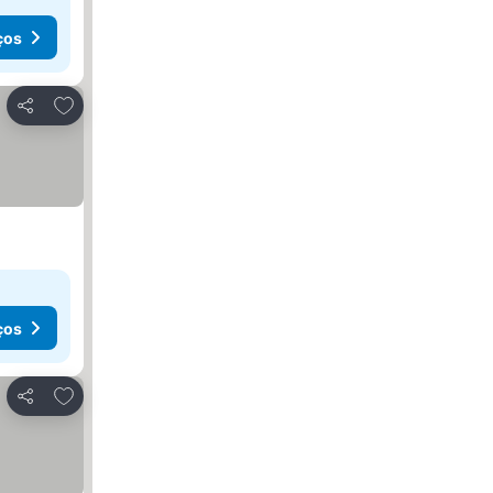
ços
Adicionar aos favoritos
Partilhar
ços
Adicionar aos favoritos
Partilhar