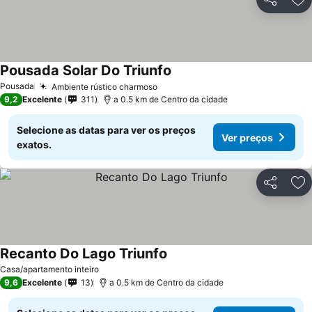
Partilhar
Ad
Pousada Solar Do Triunfo
Pousada
Ambiente rústico charmoso
9,2
Excelente
311
a 0.5 km de Centro da cidade
Selecione as datas para ver os preços
Ver preços
exatos.
Partilhar
Ad
Recanto Do Lago Triunfo
Casa/apartamento inteiro
9,6
Excelente
13
a 0.5 km de Centro da cidade