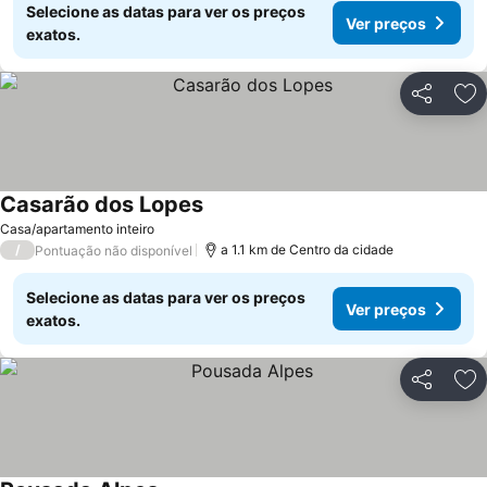
Selecione as datas para ver os preços
Ver preços
exatos.
Partilhar
Ad
Casarão dos Lopes
Casa/apartamento inteiro
/
a 1.1 km de Centro da cidade
Pontuação não disponível
Selecione as datas para ver os preços
Ver preços
exatos.
Partilhar
Ad