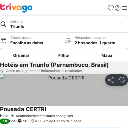
Favoritos
Iniciar
Me
Destino
Triunfo
Check-in/out
Hóspedes e quartos
Escolha as datas
2 hóspedes, 1 quarto.
Ordenar
Filtrar
Mapa
Hotéis em Triunfo (Pernambuco, Brasil)
Como os pagamentos influenciam os resultados
Partilhar
Ad
Pousada CERTRI
Hotel
Acomodações familiares espaçosas
7,8
Boa
50
a 1.0 km de Centro da cidade