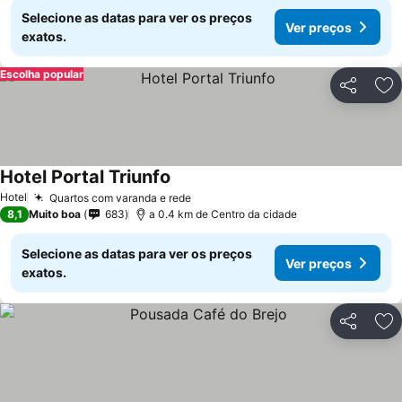
Selecione as datas para ver os preços
Ver preços
exatos.
Escolha popular
Partilhar
Ad
Hotel Portal Triunfo
Hotel
Quartos com varanda e rede
8,1
Muito boa
683
a 0.4 km de Centro da cidade
Selecione as datas para ver os preços
Ver preços
exatos.
Partilhar
Ad