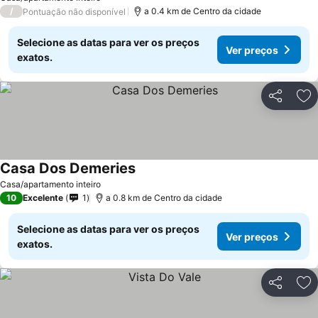
/
a 0.4 km de Centro da cidade
Pontuação não disponível
Selecione as datas para ver os preços
Ver preços
exatos.
Partilhar
Ad
Casa Dos Demeries
Casa/apartamento inteiro
10
Excelente
1
a 0.8 km de Centro da cidade
Selecione as datas para ver os preços
Ver preços
exatos.
Partilhar
Ad