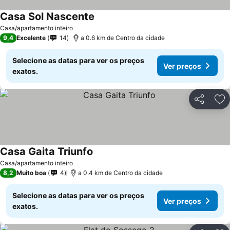
Casa Sol Nascente
Casa/apartamento inteiro
9,4
Excelente
14
a 0.6 km de Centro da cidade
Selecione as datas para ver os preços
Ver preços
exatos.
Partilhar
Ad
Casa Gaita Triunfo
Casa/apartamento inteiro
8,2
Muito boa
4
a 0.4 km de Centro da cidade
Selecione as datas para ver os preços
Ver preços
exatos.