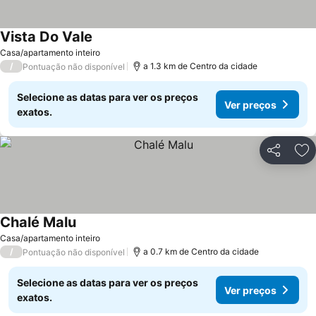
Vista Do Vale
Casa/apartamento inteiro
/
a 1.3 km de Centro da cidade
Pontuação não disponível
Selecione as datas para ver os preços
Ver preços
exatos.
Partilhar
Ad
Chalé Malu
Casa/apartamento inteiro
/
a 0.7 km de Centro da cidade
Pontuação não disponível
Selecione as datas para ver os preços
Ver preços
exatos.