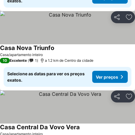
exatos.
Partilhar
Ad
Casa Nova Triunfo
Casa/apartamento inteiro
10
Excelente
1
a 1.2 km de Centro da cidade
Selecione as datas para ver os preços
Ver preços
exatos.
Partilhar
Ad
Casa Central Da Vovo Vera
Casa/apartamento inteiro