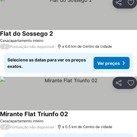
Partilhar
Ad
Flat do Sossego 2
Casa/apartamento inteiro
/
a 6.6 km de Centro da cidade
Pontuação não disponível
Selecione as datas para ver os preços
Ver preços
exatos.
Partilhar
Ad
Mirante Flat Triunfo 02
Casa/apartamento inteiro
/
a 0.5 km de Centro da cidade
Pontuação não disponível