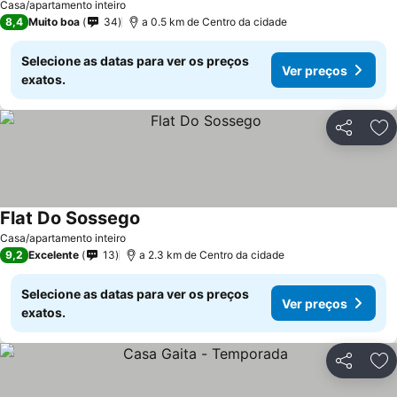
Casa/apartamento inteiro
8,4
Muito boa
34
a 0.5 km de Centro da cidade
Selecione as datas para ver os preços
Ver preços
exatos.
Partilhar
Ad
Flat Do Sossego
Casa/apartamento inteiro
9,2
Excelente
13
a 2.3 km de Centro da cidade
Selecione as datas para ver os preços
Ver preços
exatos.
Partilhar
Ad