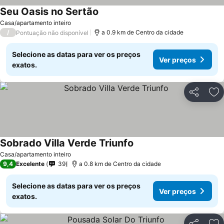
Seu Oasis no Sertão
Casa/apartamento inteiro
/
a 0.9 km de Centro da cidade
Pontuação não disponível
Selecione as datas para ver os preços
Ver preços
exatos.
Partilhar
Ad
Sobrado Villa Verde Triunfo
Casa/apartamento inteiro
9,4
Excelente
39
a 0.8 km de Centro da cidade
Selecione as datas para ver os preços
Ver preços
exatos.