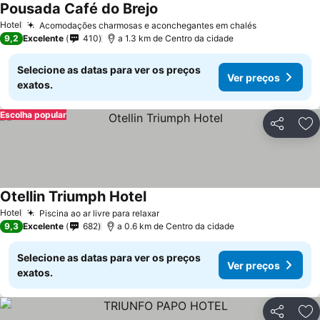
Pousada Café do Brejo
Hotel
Acomodações charmosas e aconchegantes em chalés
9,2
Excelente
410
a 1.3 km de Centro da cidade
Selecione as datas para ver os preços
Ver preços
exatos.
Escolha popular
Partilhar
Ad
Otellin Triumph Hotel
Hotel
Piscina ao ar livre para relaxar
9,3
Excelente
682
a 0.6 km de Centro da cidade
Selecione as datas para ver os preços
Ver preços
exatos.
Partilhar
Ad