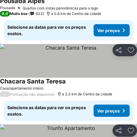
Pousada Alpes
Pousada
Quartos com vistas panorâmicas para o lago
8,0
Muito boa
633
a 0.6 km de Centro da cidade
Selecione as datas para ver os preços
Ver preços
exatos.
Partilhar
Ad
Chacara Santa Teresa
Casa/apartamento inteiro
/
a 2.3 km de Centro da cidade
Pontuação não disponível
Selecione as datas para ver os preços
Ver preços
exatos.
Partilhar
Ad