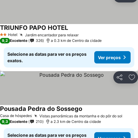
TRIUNFO PAPO HOTEL
Hotel
Jardim encantador para relaxar
2 Estrelas
9,2
Excelente
326
a 0.3 km de Centro da cidade
Selecione as datas para ver os preços
Ver preços
exatos.
Partilhar
Ad
Pousada Pedra do Sossego
Casa de hóspedes
Vistas panorâmicas da montanha e do pôr do sol
9,3
Excelente
210
a 2.3 km de Centro da cidade
Selecione as datas para ver os preços