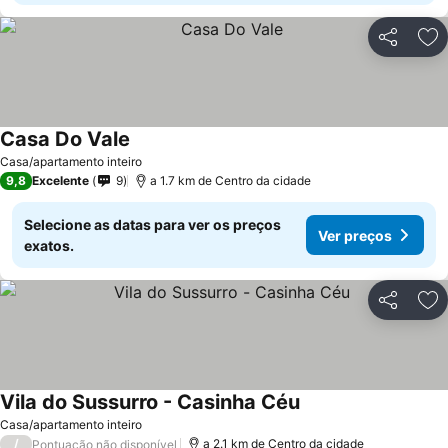
Partilhar
Ad
Casa Do Vale
Casa/apartamento inteiro
9,8
Excelente
9
a 1.7 km de Centro da cidade
Selecione as datas para ver os preços
Ver preços
exatos.
Partilhar
Ad
Vila do Sussurro - Casinha Céu
Casa/apartamento inteiro
/
a 2.1 km de Centro da cidade
Pontuação não disponível