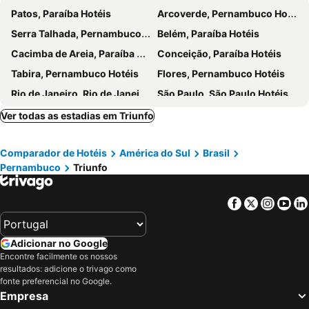
Patos, Paraíba Hotéis
Arcoverde, Pernambuco Hotéis
Serra Talhada, Pernambuco Hotéis
Belém, Paraíba Hotéis
Cacimba de Areia, Paraíba Hotéis
Conceição, Paraíba Hotéis
Tabira, Pernambuco Hotéis
Flores, Pernambuco Hotéis
Rio de Janeiro, Rio de Janeiro Hotéis
São Paulo, São Paulo Hotéis
Fortaleza, Ceará Hotéis
Natal, Rio Grande do Norte Hotéis
Ver todas as estadias em Triunfo
Foz do Iguaçu, Paraná Hotéis
Porto de Galinhas, Pernambuco Hotéis
Comparador de Hotéis
América do Sul
Brasil
Salvador, Bahia Hotéis
Maceió, Alagoas Hotéis
Pernambuco
Triunfo
Porto Seguro, Bahia Hotéis
Facebook
Twitter
Insta
Yo
Adicionar no Google
Encontre facilmente os nossos
resultados: adicione o trivago como
fonte preferencial no Google.
Empresa