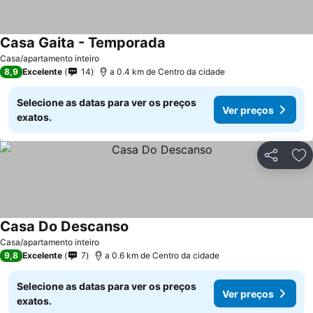
Casa Gaita - Temporada
Casa/apartamento inteiro
8,9
Excelente
14
a 0.4 km de Centro da cidade
Selecione as datas para ver os preços
Ver preços
exatos.
Partilhar
Ad
Casa Do Descanso
Casa/apartamento inteiro
9,8
Excelente
7
a 0.6 km de Centro da cidade
Selecione as datas para ver os preços
Ver preços
exatos.