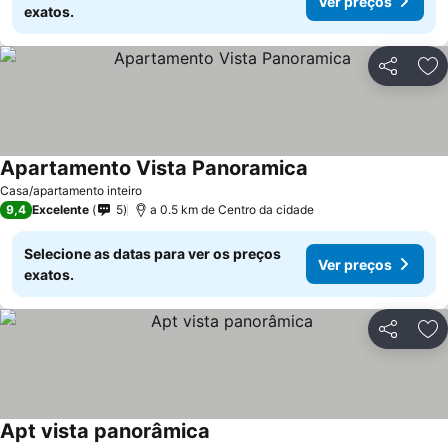
Ver preços
exatos.
Partilhar
Ad
Apartamento Vista Panoramica
Casa/apartamento inteiro
9,4
Excelente
5
a 0.5 km de Centro da cidade
Selecione as datas para ver os preços
Ver preços
exatos.
Partilhar
Ad
Apt vista panorâmica