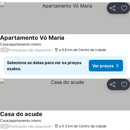
Partilhar
Ad
Apartamento Vó Maria
Casa/apartamento inteiro
/
a 6.6 km de Centro da cidade
Pontuação não disponível
Selecione as datas para ver os preços
Ver preços
exatos.
Partilhar
Ad
Casa do acude
Casa/apartamento inteiro
/
a 0.5 km de Centro da cidade
Pontuação não disponível