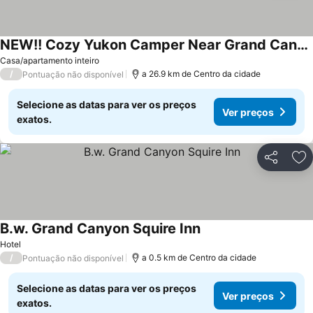
NEW!! Cozy Yukon Camper Near Grand Canyon
Ver preços
Casa/apartamento inteiro
/
a 26.9 km de Centro da cidade
Pontuação não disponível
Selecione as datas para ver os preços
Ver preços
exatos.
Partilhar
Ad
B.w. Grand Canyon Squire Inn
Ver preços
Hotel
/
a 0.5 km de Centro da cidade
Pontuação não disponível
Selecione as datas para ver os preços
Ver preços
exatos.