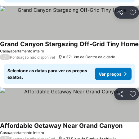
Partilhar
Ad
Grand Canyon Stargazing Off-Grid Tiny Home
Casa/apartamento inteiro
/
a 37.1 km de Centro da cidade
Pontuação não disponível
Selecione as datas para ver os preços
Ver preços
exatos.
Partilhar
Ad
Affordable Getaway Near Grand Canyon
Ver pr
Casa/apartamento inteiro
/
a 27.0 km de Centro da cidade
Pontuação não disponível