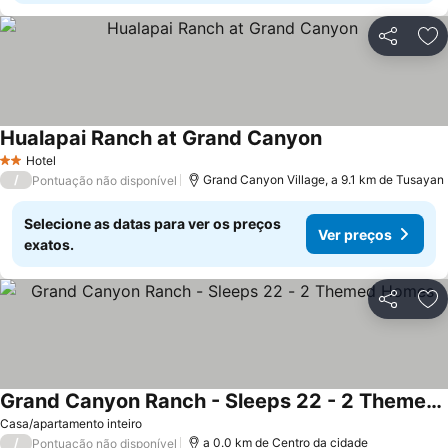
Partilhar
Ad
Hualapai Ranch at Grand Canyon
Ver preços
Hotel
2 Estrelas
/
Grand Canyon Village, a 9.1 km de Tusayan
Pontuação não disponível
Selecione as datas para ver os preços
Ver preços
exatos.
Partilhar
Ad
Grand Canyon Ranch - Sleeps 22 - 2 Themed Homes
Ver preços
Casa/apartamento inteiro
/
a 0.0 km de Centro da cidade
Pontuação não disponível