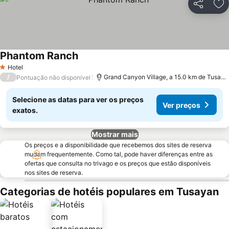
Partilhar
Ad
Phantom Ranch
Ver preços
Hotel
1 Estrelas
/
Grand Canyon Village, a 15.0 km de Tusaya
Pontuação não disponível
Selecione as datas para ver os preços
Ver preços
exatos.
Mostrar mais
Os preços e a disponibilidade que recebemos dos sites de reserva
mudam frequentemente. Como tal, pode haver diferenças entre as
ofertas que consulta no trivago e os preços que estão disponíveis
nos sites de reserva.
Categorias de hotéis populares em Tusayan