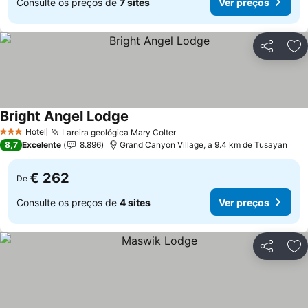
Consulte os preços de
7 sites
Ver preços
Partilhar
Ad
Bright Angel Lodge
Ver preços
Hotel
Lareira geológica Mary Colter
Ver preços
3 Estrelas
8,7
Excelente
8.896
Grand Canyon Village, a 9.4 km de Tusayan
€ 262
De
Consulte os preços de
4 sites
Ver preços
Partilhar
Ad