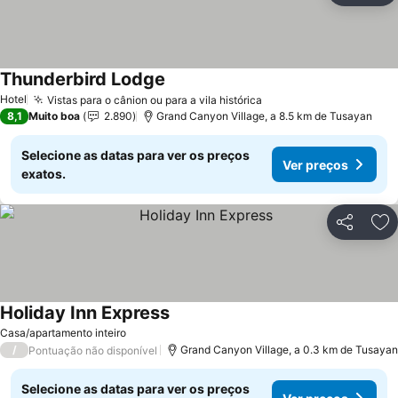
Thunderbird Lodge
Ver preços
Hotel
Vistas para o cânion ou para a vila histórica
Ver preços
8,1
Muito boa
2.890
Grand Canyon Village, a 8.5 km de Tusayan
Selecione as datas para ver os preços
Ver preços
exatos.
Partilhar
Ad
Holiday Inn Express
Ver preços
Casa/apartamento inteiro
/
Grand Canyon Village, a 0.3 km de Tusayan
Pontuação não disponível
Selecione as datas para ver os preços