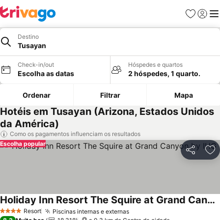
Favoritos
Iniciar
Me
Destino
Tusayan
Check-in/out
Hóspedes e quartos
Escolha as datas
2 hóspedes, 1 quarto.
Ordenar
Filtrar
Mapa
Hotéis em Tusayan (Arizona, Estados Unidos
da América)
Como os pagamentos influenciam os resultados
Escolha popular
Partilhar
Ad
Holiday Inn Resort The Squire at Grand Canyon by IHG
Ver preços
Resort
Piscinas internas e externas
Ver preços
4 Estrelas