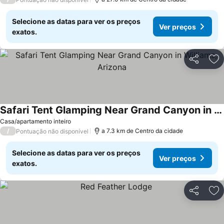
Selecione as datas para ver os preços
Ver preços
exatos.
Partilhar
Ad
Safari Tent Glamping Near Grand Canyon in Williams, Arizona
Ver preços
Casa/apartamento inteiro
/
a 7.3 km de Centro da cidade
Pontuação não disponível
Selecione as datas para ver os preços
Ver preços
exatos.
Partilhar
Ad