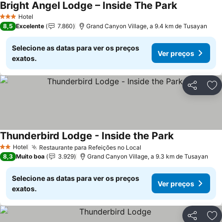
Bright Angel Lodge – Inside The Park
Ver preços
Hotel
3 Estrelas
8,5
Excelente
7.860
Grand Canyon Village, a 9.4 km de Tusayan
Selecione as datas para ver os preços
Ver preços
exatos.
Partilhar
Ad
Thunderbird Lodge - Inside the Park
Ver preços
Hotel
Restaurante para Refeições no Local
Ver preços
2 Estrelas
8,3
Muito boa
3.929
Grand Canyon Village, a 9.3 km de Tusayan
Selecione as datas para ver os preços
Ver preços
exatos.
Partilhar
Ad