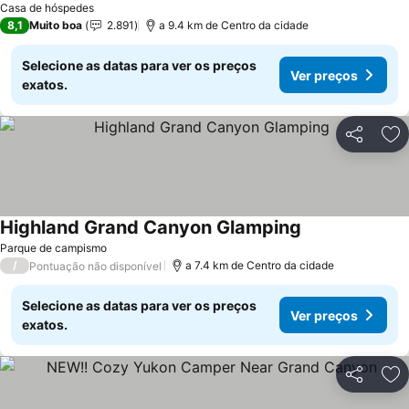
Casa de hóspedes
8,1
Muito boa
2.891
a 9.4 km de Centro da cidade
Selecione as datas para ver os preços
Ver preços
exatos.
Partilhar
Ad
Highland Grand Canyon Glamping
Ver preços
Parque de campismo
/
a 7.4 km de Centro da cidade
Pontuação não disponível
Selecione as datas para ver os preços
Ver preços
exatos.
Partilhar
Ad