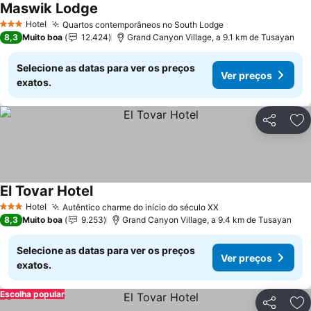
Maswik Lodge
Ver preços
Hotel
Quartos contemporâneos no South Lodge
Ver preços
3 Estrelas
8,3
Muito boa
12.424
Grand Canyon Village, a 9.1 km de Tusayan
Selecione as datas para ver os preços
Ver preços
exatos.
Partilhar
Ad
El Tovar Hotel
Ver preços
Hotel
Autêntico charme do início do século XX
Ver preços
3 Estrelas
8,3
Muito boa
9.253
Grand Canyon Village, a 9.4 km de Tusayan
Selecione as datas para ver os preços
Ver preços
exatos.
Escolha popular
Partilhar
Ad