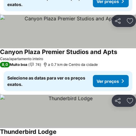
Ver preços
exatos.
Partilhar
Ad
Canyon Plaza Premier Studios and Apts
Ver pre
Casa/apartamento inteiro
8,0
Muito boa
74
a 0.7 km de Centro da cidade
Selecione as datas para ver os preços
Ver preços
exatos.
Partilhar
Ad
Thunderbird Lodge
Ver preços