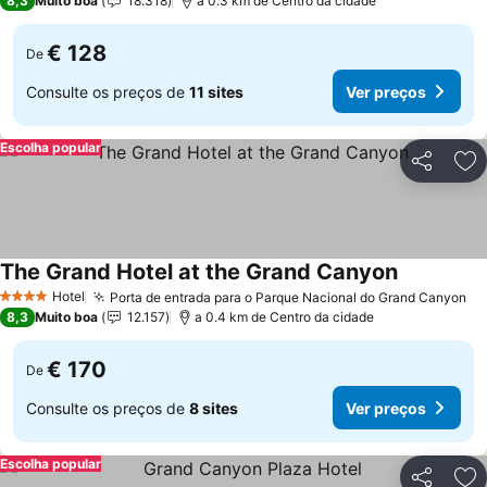
8,3
Muito boa
18.318
a 0.3 km de Centro da cidade
€ 128
De
Consulte os preços de
11 sites
Ver preços
Escolha popular
Partilhar
Ad
The Grand Hotel at the Grand Canyon
Ver preços
Hotel
Porta de entrada para o Parque Nacional do Grand Canyon
Ve
4 Estrelas
8,3
Muito boa
12.157
a 0.4 km de Centro da cidade
€ 170
De
Consulte os preços de
8 sites
Ver preços
Escolha popular