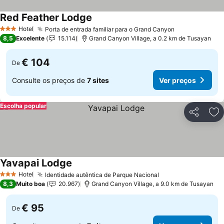
Red Feather Lodge
Ver preços
Hotel
Porta de entrada familiar para o Grand Canyon
Ver preços
3 Estrelas
8,5
Excelente
15.114
Grand Canyon Village, a 0.2 km de Tusayan
€ 104
De
Consulte os preços de
7 sites
Ver preços
Escolha popular
Partilhar
Ad
Yavapai Lodge
Ver preços
Hotel
Identidade autêntica de Parque Nacional
Ver preços
3 Estrelas
8,3
Muito boa
20.967
Grand Canyon Village, a 9.0 km de Tusayan
€ 95
De