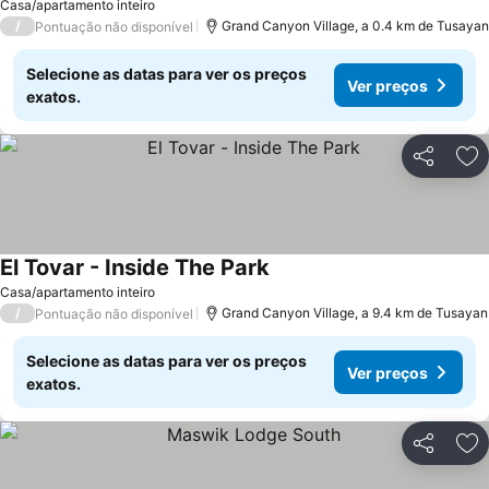
Casa/apartamento inteiro
/
Grand Canyon Village, a 0.4 km de Tusayan
Pontuação não disponível
Selecione as datas para ver os preços
Ver preços
exatos.
Partilhar
Ad
El Tovar - Inside The Park
Ver preços
Casa/apartamento inteiro
/
Grand Canyon Village, a 9.4 km de Tusayan
Pontuação não disponível
Selecione as datas para ver os preços
Ver preços
exatos.
Partilhar
Ad