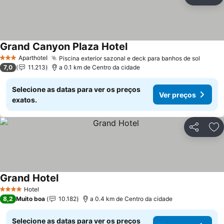
Partilhar
Ad
Grand Canyon Plaza Hotel
Ver preços
Aparthotel
Piscina exterior sazonal e deck para banhos de sol
Ver p
3 Estrelas
7,0
11.213
a 0.1 km de Centro da cidade
Selecione as datas para ver os preços
Ver preços
exatos.
Partilhar
Ad
Grand Hotel
Ver preços
Hotel
4 Estrelas
8,2
Muito boa
10.182
a 0.4 km de Centro da cidade
Selecione as datas para ver os preços