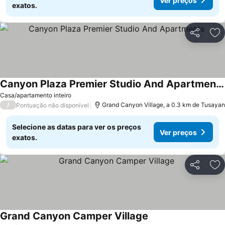
Ver preços
exatos.
Partilhar
Ad
Canyon Plaza Premier Studio And Apartments
Ver preços
Casa/apartamento inteiro
/
Grand Canyon Village, a 0.3 km de Tusayan
Pontuação não disponível
Selecione as datas para ver os preços
Ver preços
exatos.
Partilhar
Ad
Grand Canyon Camper Village
Ver preços