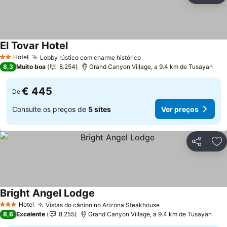
El Tovar Hotel
Ver preços
Hotel
Lobby rústico com charme histórico
Ver preços
2 Estrelas
8,3
Muito boa
8.254
Grand Canyon Village, a 9.4 km de Tusayan
€ 445
De
Consulte os preços de
5 sites
Ver preços
Partilhar
Ad
Bright Angel Lodge
Ver preços
Hotel
Vistas do cânion no Arizona Steakhouse
Ver preços
3 Estrelas
8,6
Excelente
8.255
Grand Canyon Village, a 9.4 km de Tusayan