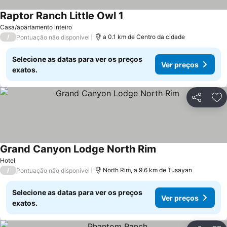
Raptor Ranch Little Owl 1
Ver preços
Casa/apartamento inteiro
/
a 0.1 km de Centro da cidade
Pontuação não disponível
Selecione as datas para ver os preços
Ver preços
exatos.
Partilhar
Ad
Grand Canyon Lodge North Rim
Ver preços
Hotel
/
North Rim, a 9.6 km de Tusayan
Pontuação não disponível
Selecione as datas para ver os preços
Ver preços
exatos.