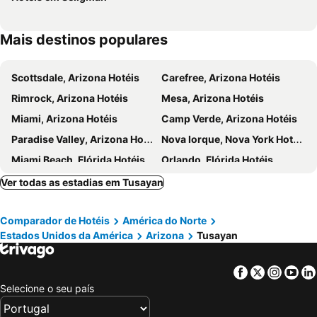
Mais destinos populares
Scottsdale, Arizona Hotéis
Carefree, Arizona Hotéis
Rimrock, Arizona Hotéis
Mesa, Arizona Hotéis
Miami, Arizona Hotéis
Camp Verde, Arizona Hotéis
Paradise Valley, Arizona Hotéis
Nova Iorque, Nova York Hotéis
Miami Beach, Flórida Hotéis
Orlando, Flórida Hotéis
Miami, Flórida Hotéis
Las Vegas, Nevada Hotéis
Ver todas as estadias em Tusayan
Los Angeles, Califórnia Hotéis
Chicago, Ilinóis Hotéis
Comparador de Hotéis
América do Norte
Lake Buena Vista, Flórida Hotéis
Boston, Massachusetts Hotéis
Estados Unidos da América
Arizona
Tusayan
Facebook
Twitter
Insta
Yo
Selecione o seu país