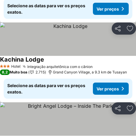
Selecione as datas para ver os preços
Ver preços
exatos.
Partilhar
Ad
Kachina Lodge
Ver preços
Hotel
Integração arquitetônica com o cânion
Ver preços
3 Estrelas
8,2
Muito boa
2.715
Grand Canyon Village, a 9.3 km de Tusayan
Selecione as datas para ver os preços
Ver preços
exatos.
Partilhar
Ad