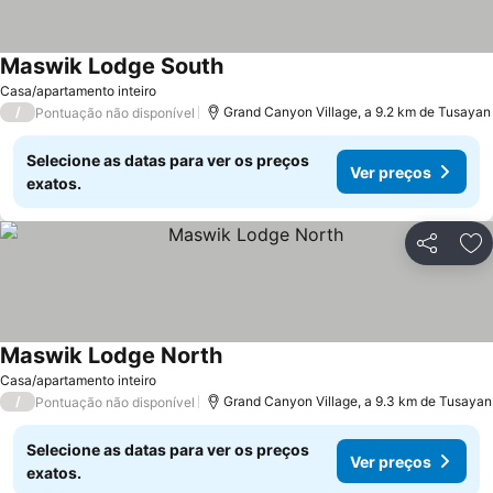
Maswik Lodge South
Ver preços
Casa/apartamento inteiro
/
Grand Canyon Village, a 9.2 km de Tusayan
Pontuação não disponível
Selecione as datas para ver os preços
Ver preços
exatos.
Partilhar
Ad
Maswik Lodge North
Ver preços
Casa/apartamento inteiro
/
Grand Canyon Village, a 9.3 km de Tusayan
Pontuação não disponível
Selecione as datas para ver os preços
Ver preços
exatos.