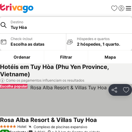
Favoritos
Iniciar
Me
Destino
Tuy Hòa
Check-in/out
Hóspedes e quartos
Escolha as datas
2 hóspedes, 1 quarto.
Ordenar
Filtrar
Mapa
Hotéis em Tuy Hòa (Phu Yen Province,
Vietname)
Como os pagamentos influenciam os resultados
Escolha popular
Partilhar
Ad
Rosa Alba Resort & Villas Tuy Hoa
Hotel
Complexo de piscinas expansivo
5 Estrelas