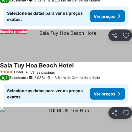
9,3
Excelente
3.824
a 2.3 km de Centro da cidade
Selecione as datas para ver os preços
Ver preços
exatos.
Escolha popular
Partilhar
Ad
Sala Tuy Hoa Beach Hotel
Hotel
Várias piscinas
4 Estrelas
9,2
Excelente
2.938
a 3.8 km de Centro da cidade
Selecione as datas para ver os preços
Ver preços
exatos.
Partilhar
Ad