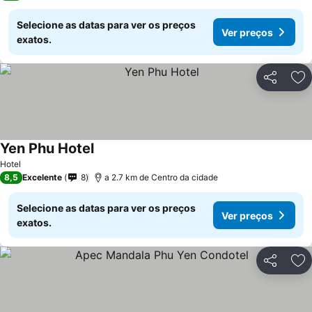
Selecione as datas para ver os preços
Ver preços
exatos.
Partilhar
Ad
Yen Phu Hotel
Hotel
8,5
Excelente
8
a 2.7 km de Centro da cidade
Selecione as datas para ver os preços
Ver preços
exatos.
Partilhar
Ad