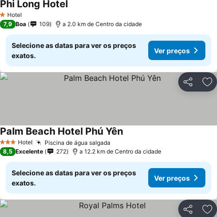
Phi Long Hotel
Hotel
1 Estrelas
7,9
Boa
109
a 2.0 km de Centro da cidade
Selecione as datas para ver os preços
Ver preços
exatos.
Partilhar
Ad
Palm Beach Hotel Phú Yên
Hotel
Piscina de água salgada
3 Estrelas
8,5
Excelente
272
a 12.2 km de Centro da cidade
Selecione as datas para ver os preços
Ver preços
exatos.
Partilhar
Ad