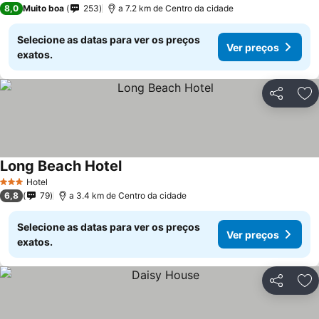
8,0
Muito boa
253
a 7.2 km de Centro da cidade
Selecione as datas para ver os preços
Ver preços
exatos.
Partilhar
Ad
Long Beach Hotel
Hotel
3 Estrelas
6,8
79
a 3.4 km de Centro da cidade
Selecione as datas para ver os preços
Ver preços
exatos.
Partilhar
Ad