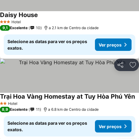
Daisy House
Hotel
3 Estrelas
9,1
Excelente
10
a 2.1 km de Centro da cidade
Selecione as datas para ver os preços
Ver preços
exatos.
Partilhar
Ad
Trại Hoa Vàng Homestay at Tuy Hòa Phú Yên
Hotel
2 Estrelas
8,9
Excelente
11
a 6.8 km de Centro da cidade
Selecione as datas para ver os preços
Ver preços
exatos.