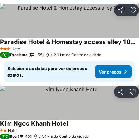
Partilhar
Ad
Paradise Hotel & Homestay access alley 100m
Hotel
3 Estrelas
9,1
Excelente
155
a 2.6 km de Centro da cidade
Selecione as datas para ver os preços
Ver preços
exatos.
Partilhar
Ad
Kim Ngoc Khanh Hotel
Hotel
2 Estrelas
7,7
Boa
40
a 1.4 km de Centro da cidade