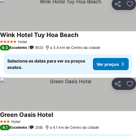
Partilhar
Ad
Wink Hotel Tuy Hoa Beach
Hotel
5 Estrelas
9,3
Excelente
853
a 3.4 km de Centro da cidade
Selecione as datas para ver os preços
Ver preços
exatos.
Partilhar
Ad
Green Oasis Hotel
Hotel
3 Estrelas
9,1
Excelente
258
a 4.1 km de Centro da cidade