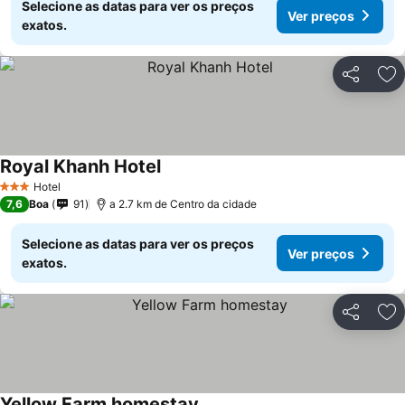
Selecione as datas para ver os preços
Ver preços
exatos.
Partilhar
Ad
Royal Khanh Hotel
Hotel
3 Estrelas
7,6
Boa
91
a 2.7 km de Centro da cidade
Selecione as datas para ver os preços
Ver preços
exatos.
Partilhar
Ad
Yellow Farm homestay