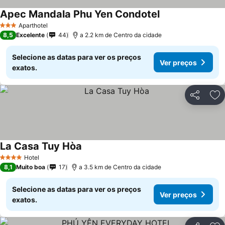
Apec Mandala Phu Yen Condotel
Aparthotel
3 Estrelas
8,5
Excelente
44
a 2.2 km de Centro da cidade
Selecione as datas para ver os preços
Ver preços
exatos.
Partilhar
Ad
La Casa Tuy Hòa
Hotel
4 Estrelas
8,1
Muito boa
17
a 3.5 km de Centro da cidade
Selecione as datas para ver os preços
Ver preços
exatos.