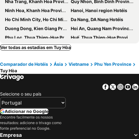
Nha Trang, Khanh Hoa Province Hotéis
Quy Nhon, Binh Dinh Province Hotéis
Ninh Hoa, Khanh Hoa Province Hotéis
Hanoi, Hanoi region Hotéis
Ho Chi Minh City, Ho Chi Minh Municipality Hotéis
Da Nang, DA Nang Hotéis
Duong Dong, Kien Giang Province Hotéis
Hoi An, Quang Nam Province Hotéis
Phu Loc, Thua Thien-Hue Province Hotéis
Huế, Thua Thien-Hue Province Hotéis
Ninh Bình, Ninh Binh Province Hotéis
Ver todas as estadias em Tuy Hòa
Comparador de Hotéis
Ásia
Vietname
Phu Yen Province
Tuy Hòa
Facebook
Twitter
Insta
Yo
Selecione o seu país
Adicionar no Google
Encontre facilmente os nossos
resultados: adicione o trivago como
fonte preferencial no Google.
Empresa