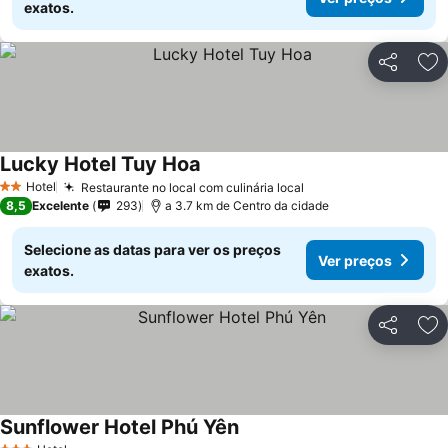
exatos.
Partilhar
Ad
Lucky Hotel Tuy Hoa
Hotel
Restaurante no local com culinária local
2 Estrelas
8,5
Excelente
293
a 3.7 km de Centro da cidade
Selecione as datas para ver os preços
Ver preços
exatos.
Partilhar
Ad
Sunflower Hotel Phú Yên