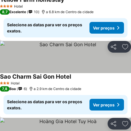
Hotel
4 Estrelas
8,7
Excelente
10
a 6.8 km de Centro da cidade
Selecione as datas para ver os preços
Ver preços
exatos.
Partilhar
Ad
Sao Charm Sai Gon Hotel
Hotel
3 Estrelas
7,8
Boa
6
a 2.9 km de Centro da cidade
Selecione as datas para ver os preços
Ver preços
exatos.
Partilhar
Ad