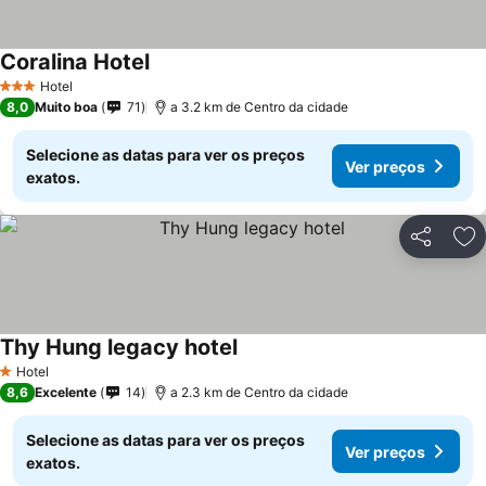
Coralina Hotel
Hotel
3 Estrelas
8,0
Muito boa
71
a 3.2 km de Centro da cidade
Selecione as datas para ver os preços
Ver preços
exatos.
Partilhar
Ad
Thy Hung legacy hotel
Hotel
1 Estrelas
8,6
Excelente
14
a 2.3 km de Centro da cidade
Selecione as datas para ver os preços
Ver preços
exatos.