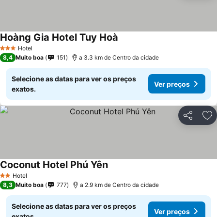
Hoàng Gia Hotel Tuy Hoà
Hotel
3 Estrelas
8,4
Muito boa
151
a 3.3 km de Centro da cidade
Selecione as datas para ver os preços
Ver preços
exatos.
Partilhar
Ad
Coconut Hotel Phú Yên
Hotel
2 Estrelas
8,3
Muito boa
777
a 2.9 km de Centro da cidade
Selecione as datas para ver os preços
Ver preços
exatos.