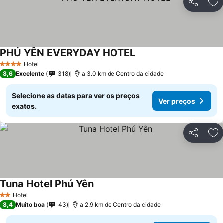
Partilhar
Ad
PHÚ YÊN EVERYDAY HOTEL
Hotel
4 Estrelas
8,6
Excelente
318
a 3.0 km de Centro da cidade
Selecione as datas para ver os preços
Ver preços
exatos.
Partilhar
Ad
Tuna Hotel Phú Yên
Hotel
2 Estrelas
8,4
Muito boa
43
a 2.9 km de Centro da cidade