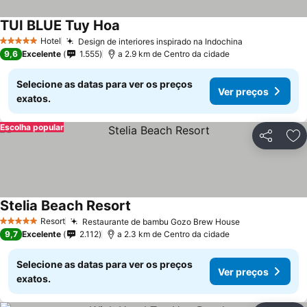
TUI BLUE Tuy Hoa
Hotel
Design de interiores inspirado na Indochina
5 Estrelas
9,6
Excelente
1.555
a 2.9 km de Centro da cidade
Selecione as datas para ver os preços
Ver preços
exatos.
Escolha popular
Partilhar
Ad
Stelia Beach Resort
Resort
Restaurante de bambu Gozo Brew House
5 Estrelas
9,7
Excelente
2.112
a 2.3 km de Centro da cidade
Selecione as datas para ver os preços
Ver preços
exatos.