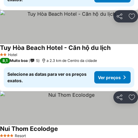
Partilhar
Ad
Tuy Hòa Beach Hotel - Căn hộ du lịch
Hotel
2 Estrelas
8,1
Muito boa
5
a 2.3 km de Centro da cidade
Selecione as datas para ver os preços
Ver preços
exatos.
Partilhar
Ad
Nui Thom Ecolodge
Resort
4 Estrelas