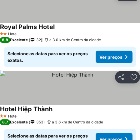
Royal Palms Hotel
Hotel
2 Estrelas
8,8
Excelente
32
a 3.0 km de Centro da cidade
Selecione as datas para ver os preços
Ver preços
exatos.
Partilhar
Ad
Hotel Hiệp Thành
Hotel
2 Estrelas
8,7
Excelente
353
a 3.6 km de Centro da cidade
Selecione as datas para ver os preços
Ver preços