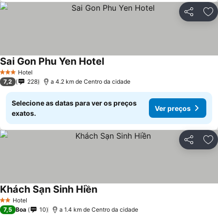
Partilhar
Ad
Sai Gon Phu Yen Hotel
Hotel
3 Estrelas
7,2
228
a 4.2 km de Centro da cidade
Selecione as datas para ver os preços
Ver preços
exatos.
Partilhar
Ad
Khách Sạn Sinh Hiền
Hotel
2 Estrelas
7,5
Boa
10
a 1.4 km de Centro da cidade