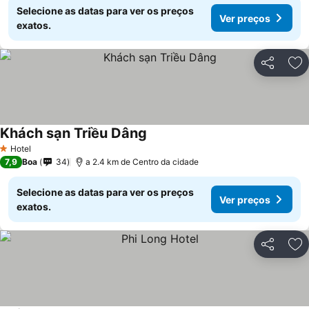
Selecione as datas para ver os preços
Ver preços
exatos.
Partilhar
Ad
Khách sạn Triều Dâng
Hotel
1 Estrelas
7,9
Boa
34
a 2.4 km de Centro da cidade
Selecione as datas para ver os preços
Ver preços
exatos.
Partilhar
Ad