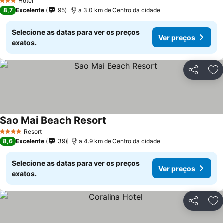
Hotel
3 Estrelas
8,7
Excelente
95
a 3.0 km de Centro da cidade
Selecione as datas para ver os preços
Ver preços
exatos.
Partilhar
Ad
Sao Mai Beach Resort
Resort
4 Estrelas
8,6
Excelente
39
a 4.9 km de Centro da cidade
Selecione as datas para ver os preços
Ver preços
exatos.
Partilhar
Ad