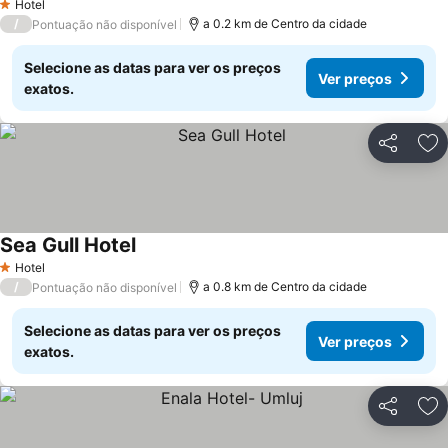
Hotel
1 Estrelas
/
a 0.2 km de Centro da cidade
Pontuação não disponível
Selecione as datas para ver os preços
Ver preços
exatos.
Partilhar
Ad
Sea Gull Hotel
Hotel
1 Estrelas
/
a 0.8 km de Centro da cidade
Pontuação não disponível
Selecione as datas para ver os preços
Ver preços
exatos.
Partilhar
Ad