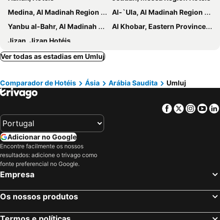
Medina, Al Madinah Region Hotéis
Al-`Ula, Al Madinah Region Hotéis
Yanbu al-Bahr, Al Madinah Region Hotéis
Al Khobar, Eastern Province Hotéis
Jizan, Jizan Hotéis
Ver todas as estadias em Umluj
Comparador de Hotéis
Ásia
Arábia Saudita
Umluj
Facebook
Twitter
Insta
Yo
Adicionar no Google
Encontre facilmente os nossos
resultados: adicione o trivago como
fonte preferencial no Google.
Empresa
Os nossos produtos
Termos e políticas