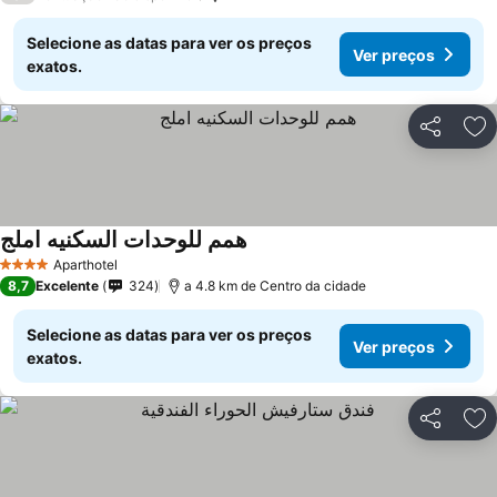
Selecione as datas para ver os preços
Ver preços
exatos.
Partilhar
Ad
همم للوحدات السكنيه املج
Aparthotel
4 Estrelas
8,7
Excelente
324
a 4.8 km de Centro da cidade
Selecione as datas para ver os preços
Ver preços
exatos.
Partilhar
Ad