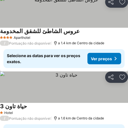
Partilhar
Ad
عروس الشاطئ للشقق المخدومة
Aparthotel
4 Estrelas
/
a 1.4 km de Centro da cidade
Pontuação não disponível
Selecione as datas para ver os preços
Ver preços
exatos.
Partilhar
Ad
حياة تاون 3
Hotel
1 Estrelas
/
a 1.6 km de Centro da cidade
Pontuação não disponível