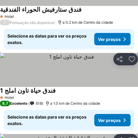
فندق ستارفيش الحوراء الفندقية
Hotel
1 Estrelas
/
a 0.2 km de Centro da cidade
Pontuação não disponível
Selecione as datas para ver os preços
Ver preços
exatos.
Partilhar
Ad
فندق حياة تاون املج 1
Hotel
1 Estrelas
8,7
Excelente
618
a 1.0 km de Centro da cidade
Selecione as datas para ver os preços
Ver preços
exatos.