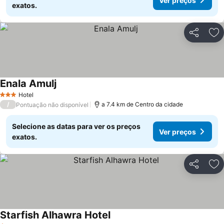
Ver preços
exatos.
Partilhar
Ad
Enala Amulj
Hotel
3 Estrelas
/
a 7.4 km de Centro da cidade
Pontuação não disponível
Selecione as datas para ver os preços
Ver preços
exatos.
Partilhar
Ad
Starfish Alhawra Hotel