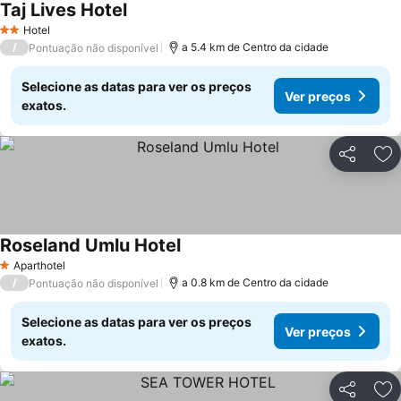
Taj Lives Hotel
Hotel
2 Estrelas
/
a 5.4 km de Centro da cidade
Pontuação não disponível
Selecione as datas para ver os preços
Ver preços
exatos.
Partilhar
Ad
Roseland Umlu Hotel
Aparthotel
1 Estrelas
/
a 0.8 km de Centro da cidade
Pontuação não disponível
Selecione as datas para ver os preços
Ver preços
exatos.
Partilhar
Ad