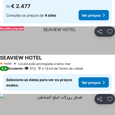
€ 2.477
De
Consulte os preços de
4 sites
Ver preços
Escolha popular
Partilhar
Ad
SEAVIEW HOTEL
Hotel
Localização privilegiada à beira-mar
1 Estrelas
8,6
Excelente
812
a 1.8 km de Centro da cidade
Selecione as datas para ver os preços
Ver preços
exatos.
Partilhar
Ad