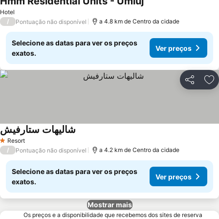
Hmm Residential Units - Umluj
Hotel
/
a 4.8 km de Centro da cidade
Pontuação não disponível
Selecione as datas para ver os preços
Ver preços
exatos.
Partilhar
Ad
شاليهات ستارفيش
Resort
1 Estrelas
/
a 4.2 km de Centro da cidade
Pontuação não disponível
Selecione as datas para ver os preços
Ver preços
exatos.
Mostrar mais
Os preços e a disponibilidade que recebemos dos sites de reserva