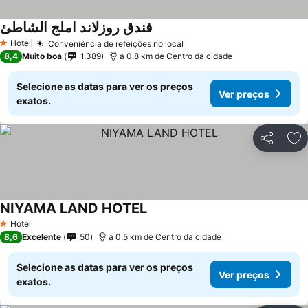
فندق روزلاند املج الشاطئ
Hotel
Conveniência de refeições no local
1 Estrelas
8,4
Muito boa
1.389
a 0.8 km de Centro da cidade
Selecione as datas para ver os preços
Ver preços
exatos.
Partilhar
Ad
NIYAMA LAND HOTEL
Hotel
1 Estrelas
8,6
Excelente
50
a 0.5 km de Centro da cidade
Selecione as datas para ver os preços
Ver preços
exatos.