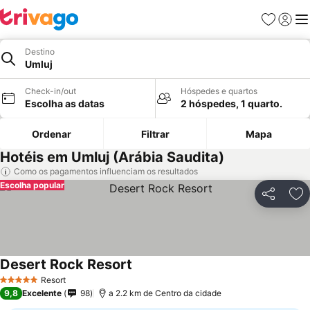
Favoritos
Iniciar
Me
Destino
Umluj
Check-in/out
Hóspedes e quartos
Escolha as datas
2 hóspedes, 1 quarto.
Ordenar
Filtrar
Mapa
Hotéis em Umluj (Arábia Saudita)
Como os pagamentos influenciam os resultados
Escolha popular
Partilhar
Ad
Desert Rock Resort
Resort
5 Estrelas
9,8
Excelente
98
a 2.2 km de Centro da cidade