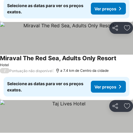
Selecione as datas para ver os preços
Ver preços
exatos.
Partilhar
Ad
Miraval The Red Sea, Adults Only Resort
Hotel
/
a 7.4 km de Centro da cidade
Pontuação não disponível
Selecione as datas para ver os preços
Ver preços
exatos.
Partilhar
Ad