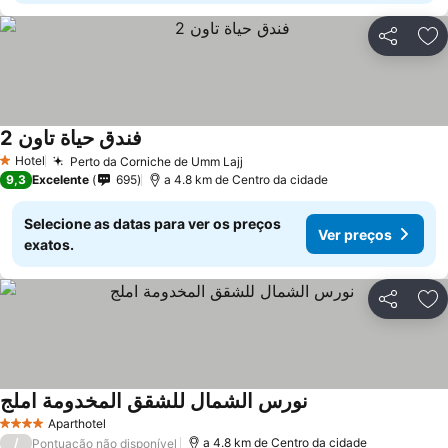
Partilhar
Ad
فندق حياة تاون 2
Hotel
Perto da Corniche de Umm Lajj
1 Estrelas
9,3
Excelente
695
a 4.8 km de Centro da cidade
Selecione as datas para ver os preços
Ver preços
exatos.
Partilhar
Ad
نورس الشمال للشقق المخدومة املج
Aparthotel
4 Estrelas
/
a 4.8 km de Centro da cidade
Pontuação não disponível