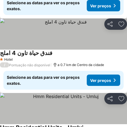
Selecione as datas para ver os preços
Ver preços
exatos.
Partilhar
Ad
فندق حياة تاون 4 املج
Hotel
1 Estrelas
/
a 0.7 km de Centro da cidade
Pontuação não disponível
Selecione as datas para ver os preços
Ver preços
exatos.
Partilhar
Ad