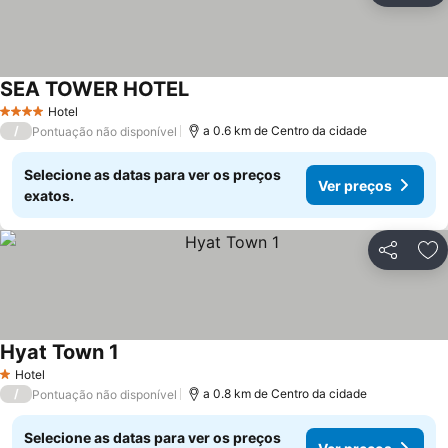
SEA TOWER HOTEL
Hotel
4 Estrelas
/
a 0.6 km de Centro da cidade
Pontuação não disponível
Selecione as datas para ver os preços
Ver preços
exatos.
Partilhar
Ad
Hyat Town 1
Hotel
1 Estrelas
/
a 0.8 km de Centro da cidade
Pontuação não disponível
Selecione as datas para ver os preços