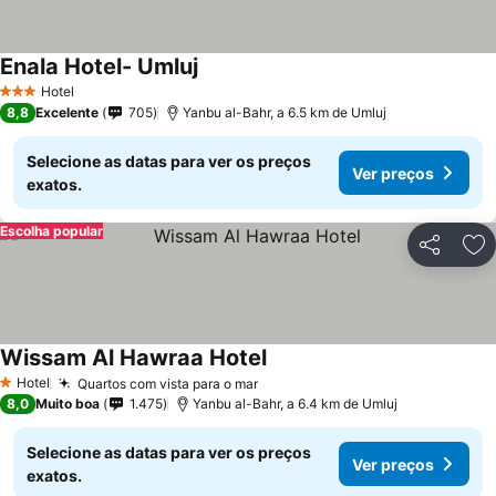
Enala Hotel- Umluj
Hotel
3 Estrelas
8,8
Excelente
705
Yanbu al-Bahr, a 6.5 km de Umluj
Selecione as datas para ver os preços
Ver preços
exatos.
Escolha popular
Partilhar
Ad
Wissam Al Hawraa Hotel
Hotel
Quartos com vista para o mar
1 Estrelas
8,0
Muito boa
1.475
Yanbu al-Bahr, a 6.4 km de Umluj
Selecione as datas para ver os preços
Ver preços
exatos.