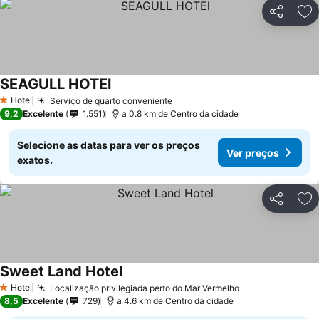
Partilhar
Ad
SEAGULL HOTEl
Hotel
Serviço de quarto conveniente
1 Estrelas
9,2
Excelente
1.551
a 0.8 km de Centro da cidade
Selecione as datas para ver os preços
Ver preços
exatos.
Partilhar
Ad
Sweet Land Hotel
Hotel
Localização privilegiada perto do Mar Vermelho
1 Estrelas
8,5
Excelente
729
a 4.6 km de Centro da cidade