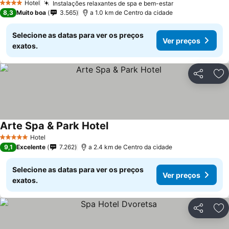
Hotel
Instalações relaxantes de spa e bem-estar
Ver preços
4 Estrelas
8,3
Muito boa
3.565
a 1.0 km de Centro da cidade
Selecione as datas para ver os preços
Ver preços
exatos.
Partilhar
Ad
Arte Spa & Park Hotel
Ver preços
Hotel
5 Estrelas
9,1
Excelente
7.262
a 2.4 km de Centro da cidade
Selecione as datas para ver os preços
Ver preços
exatos.
Partilhar
Ad