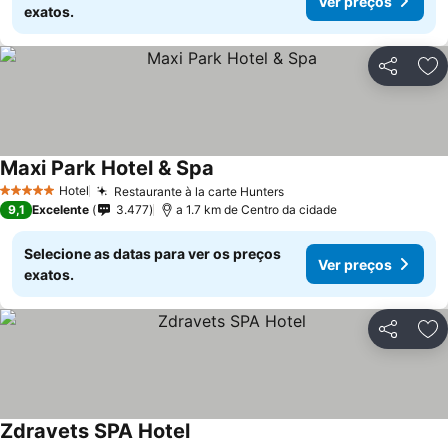
Ver preços
exatos.
Partilhar
Ad
Maxi Park Hotel & Spa
Ver preços
Hotel
Restaurante à la carte Hunters
Ver preços
5 Estrelas
9,1
Excelente
3.477
a 1.7 km de Centro da cidade
Selecione as datas para ver os preços
Ver preços
exatos.
Partilhar
Ad
Zdravets SPA Hotel
Ver preços