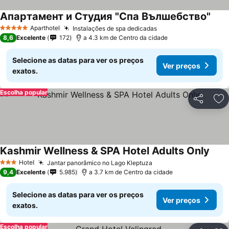
Апартамент и Студия "Спа Вълшебство"
Ver 
Aparthotel
Instalações de spa dedicadas
Ver preços
5 Estrelas
8,6
Excelente
172
a 4.3 km de Centro da cidade
Selecione as datas para ver os preços
Ver preços
exatos.
Escolha popular
Partilhar
Ad
Kashmir Wellness & SPA Hotel Adults Only
Ver 
Hotel
Jantar panorâmico no Lago Kleptuza
Ver preços
3 Estrelas
9,4
Excelente
5.985
a 3.7 km de Centro da cidade
Selecione as datas para ver os preços
Ver preços
exatos.
Escolha popular