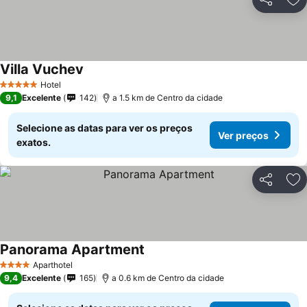
Partilhar
Ad
Villa Vuchev
Ver preços
Hotel
5 Estrelas
9,1
Excelente
142
a 1.5 km de Centro da cidade
Selecione as datas para ver os preços
Ver preços
exatos.
Partilhar
Ad
Panorama Apartment
Ver preços
Aparthotel
4 Estrelas
9,4
Excelente
165
a 0.6 km de Centro da cidade