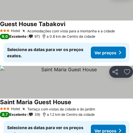
Guest House Tabakovi
Ver preços
Hotel
Acomodações com vista para a montanha e a cidade
Ver pre
3 Estrelas
9,0
Excelente
97
a 0.8 km de Centro da cidade
Selecione as datas para ver os preços
Ver preços
exatos.
Partilhar
Ad
Saint Maria Guest House
Ver preços
Hotel
Terraço com vistas da cidade e do jardim
Ver preços
3 Estrelas
8,7
Excelente
39
a 1.2 km de Centro da cidade
Selecione as datas para ver os preços
Ver preços