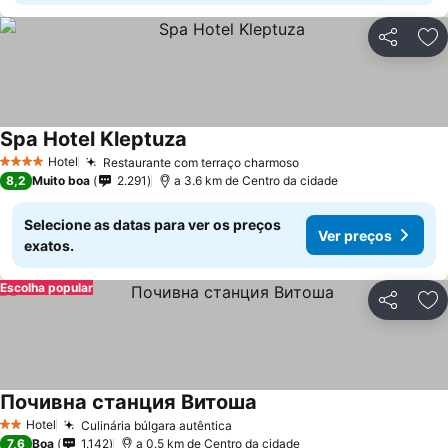
Partilhar
Ad
Spa Hotel Kleptuza
Ver preços
Hotel
Restaurante com terraço charmoso
Ver preços
4 Estrelas
8,2
Muito boa
2.291
a 3.6 km de Centro da cidade
Selecione as datas para ver os preços
Ver preços
exatos.
Escolha popular
Partilhar
Ad
Почивна станция Витоша
Ver preços
Hotel
Culinária búlgara autêntica
Ver preços
2 Estrelas
7,6
Boa
1.142
a 0.5 km de Centro da cidade