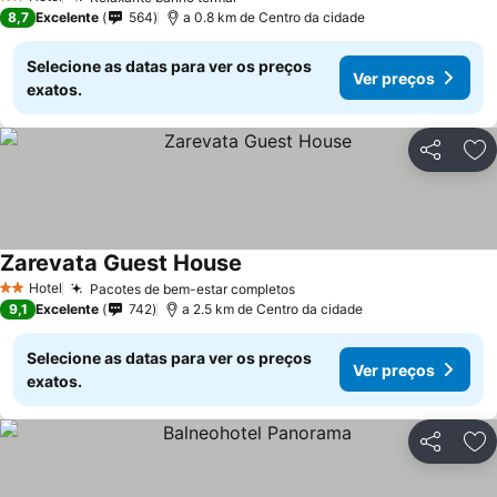
Ver preços
2 Estrelas
8,7
Excelente
564
a 0.8 km de Centro da cidade
Selecione as datas para ver os preços
Ver preços
exatos.
Partilhar
Ad
Zarevata Guest House
Ver preços
Hotel
Pacotes de bem-estar completos
Ver preços
2 Estrelas
9,1
Excelente
742
a 2.5 km de Centro da cidade
Selecione as datas para ver os preços
Ver preços
exatos.
Partilhar
Ad