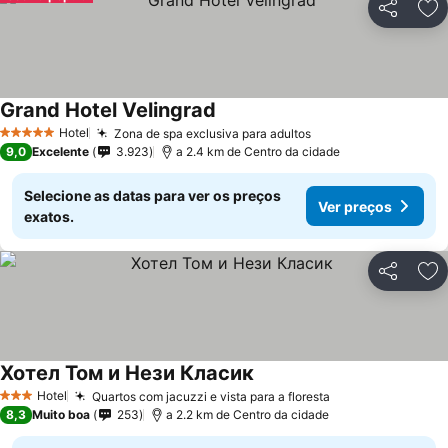
Partilhar
Ad
Grand Hotel Velingrad
Ver preços
Hotel
Zona de spa exclusiva para adultos
Ver preços
5 Estrelas
9,0
Excelente
3.923
a 2.4 km de Centro da cidade
Selecione as datas para ver os preços
Ver preços
exatos.
Partilhar
Ad
Хотел Том и Нези Класик
Ver preços
Hotel
Quartos com jacuzzi e vista para a floresta
Ver preços
3 Estrelas
8,3
Muito boa
253
a 2.2 km de Centro da cidade