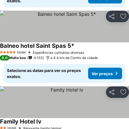
exatos.
Partilhar
Ad
Balneo hotel Saint Spas 5*
Ver preços
Hotel
Experiências culinárias diversas
Ver preços
5 Estrelas
8,0
Muito boa
4.153
a 4.4 km de Centro da cidade
Selecione as datas para ver os preços
Ver preços
exatos.
Partilhar
Ad
Family Hotel Iv
Ver preços
Hotel
Relaxante banho termal