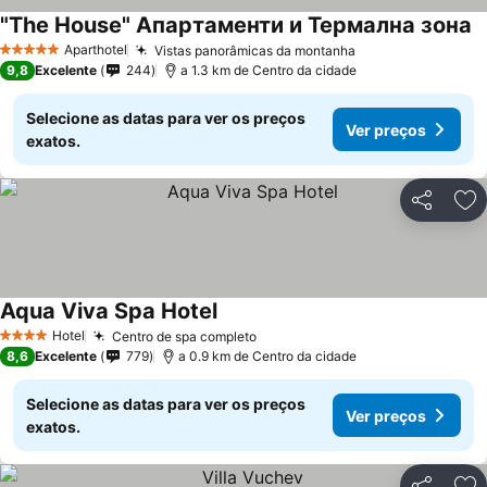
"The House" Апартаменти и Термална зона
V
Aparthotel
Vistas panorâmicas da montanha
Ver preços
5 Estrelas
9,8
Excelente
244
a 1.3 km de Centro da cidade
Selecione as datas para ver os preços
Ver preços
exatos.
Partilhar
Ad
Aqua Viva Spa Hotel
Ver preços
Hotel
Centro de spa completo
Ver preços
4 Estrelas
8,6
Excelente
779
a 0.9 km de Centro da cidade
Selecione as datas para ver os preços
Ver preços
exatos.