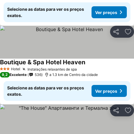
Selecione as datas para ver os preços
Ver preços
exatos.
Partilhar
Ad
Boutique & Spa Hotel Heaven
Ver preços
Hotel
Instalações relaxantes de spa
Ver preços
3 Estrelas
9,2
Excelente
536
a 1.3 km de Centro da cidade
Selecione as datas para ver os preços
Ver preços
exatos.
Partilhar
Ad