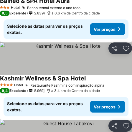
Balneo & SPA Hotel Aura
Ver preços
Hotel
Banho termal externo o ano todo
Ver preços
3 Estrelas
8,5
Excelente
2.839
a 0.6 km de Centro da cidade
Selecione as datas para ver os preços
Ver preços
exatos.
Partilhar
Ad
Kashmir Wellness & Spa Hotel
Ver preços
Hotel
Restaurante Pashmina com inspiração alpina
Ver preços
4 Estrelas
9,4
Excelente
5.969
a 3.4 km de Centro da cidade
Selecione as datas para ver os preços
Ver preços
exatos.
Partilhar
Ad