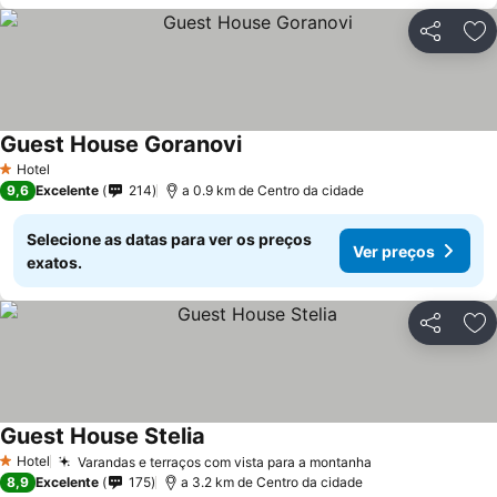
Partilhar
Ad
Guest House Goranovi
Ver preços
Hotel
1 Estrelas
9,6
Excelente
214
a 0.9 km de Centro da cidade
Selecione as datas para ver os preços
Ver preços
exatos.
Partilhar
Ad
Guest House Stelia
Ver preços
Hotel
Varandas e terraços com vista para a montanha
Ver preços
1 Estrelas
8,9
Excelente
175
a 3.2 km de Centro da cidade