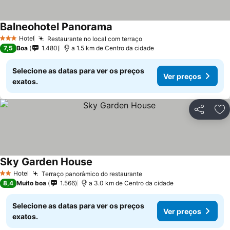
Balneohotel Panorama
Ver preços
Hotel
Restaurante no local com terraço
Ver preços
3 Estrelas
7,5
Boa
1.480
a 1.5 km de Centro da cidade
Selecione as datas para ver os preços
Ver preços
exatos.
Partilhar
Ad
Sky Garden House
Ver preços
Hotel
Terraço panorâmico do restaurante
Ver preços
2 Estrelas
8,4
Muito boa
1.566
a 3.0 km de Centro da cidade
Selecione as datas para ver os preços
Ver preços
exatos.