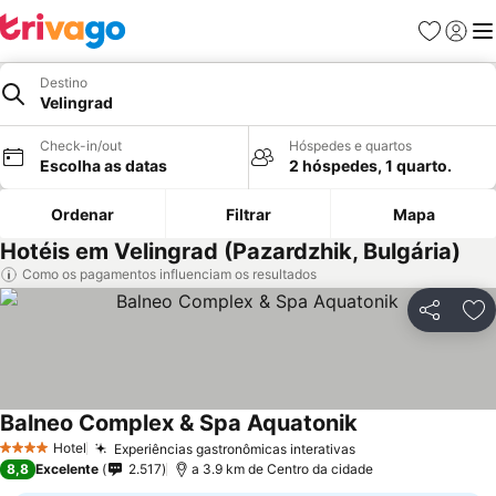
Favoritos
Iniciar
Me
Destino
Velingrad
Check-in/out
Hóspedes e quartos
Escolha as datas
2 hóspedes, 1 quarto.
Ordenar
Filtrar
Mapa
Hotéis em Velingrad (Pazardzhik, Bulgária)
Como os pagamentos influenciam os resultados
Partilhar
Ad
Balneo Complex & Spa Aquatonik
Ver preços
Hotel
Experiências gastronômicas interativas
Ver preços
4 Estrelas
8,8
Excelente
2.517
a 3.9 km de Centro da cidade