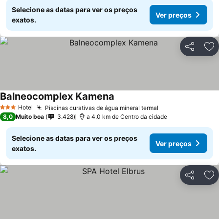
Selecione as datas para ver os preços
Ver preços
exatos.
Partilhar
Ad
Balneocomplex Kamena
Ver preços
Hotel
Piscinas curativas de água mineral termal
Ver preços
3 Estrelas
8,0
Muito boa
3.428
a 4.0 km de Centro da cidade
Selecione as datas para ver os preços
Ver preços
exatos.
Partilhar
Ad