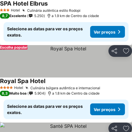
SPA Hotel Elbrus
Ver preços
Hotel
Culinária autêntica estilo Rodopi
Ver preços
3 Estrelas
8,7
Excelente
5.250
a 1.9 km de Centro da cidade
Selecione as datas para ver os preços
Ver preços
exatos.
Escolha popular
Partilhar
Ad
Royal Spa Hotel
Ver preços
Hotel
Culinária búlgara autêntica e internacional
Ver preços
4 Estrelas
8,3
Muito boa
5.904
a 1.8 km de Centro da cidade
Selecione as datas para ver os preços
Ver preços
exatos.
Partilhar
Ad