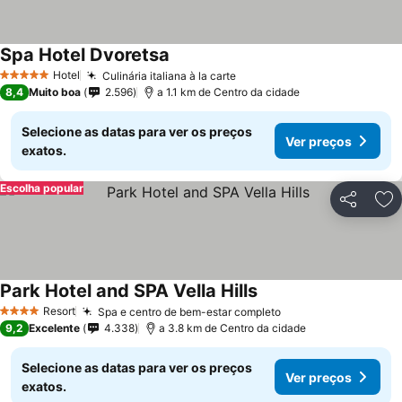
Spa Hotel Dvoretsa
Ver preços
Hotel
Culinária italiana à la carte
Ver preços
5 Estrelas
8,4
Muito boa
2.596
a 1.1 km de Centro da cidade
Selecione as datas para ver os preços
Ver preços
exatos.
Escolha popular
Partilhar
Ad
Park Hotel and SPA Vella Hills
Ver preços
Resort
Spa e centro de bem-estar completo
Ver preços
4 Estrelas
9,2
Excelente
4.338
a 3.8 km de Centro da cidade
Selecione as datas para ver os preços
Ver preços
exatos.