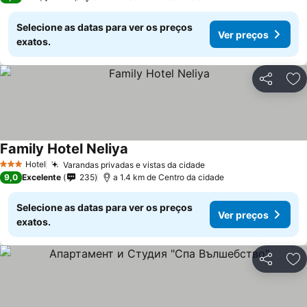
Selecione as datas para ver os preços
Ver preços
exatos.
Partilhar
Ad
Family Hotel Neliya
Ver preços
Hotel
Varandas privadas e vistas da cidade
Ver preços
3 Estrelas
9,0
Excelente
235
a 1.4 km de Centro da cidade
Selecione as datas para ver os preços
Ver preços
exatos.
Partilhar
Ad