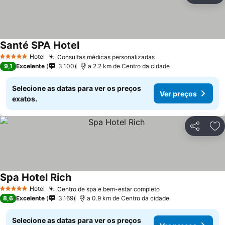
Santé SPA Hotel
Ver preços
Hotel
Consultas médicas personalizadas
Ver preços
5 Estrelas
9,1
Excelente
3.100
a 2.2 km de Centro da cidade
Selecione as datas para ver os preços
Ver preços
exatos.
Partilhar
Ad
Spa Hotel Rich
Ver preços
Hotel
Centro de spa e bem-estar completo
Ver preços
5 Estrelas
8,6
Excelente
3.169
a 0.9 km de Centro da cidade
Selecione as datas para ver os preços