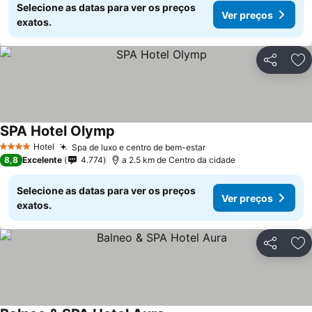
Selecione as datas para ver os preços
Ver preços
exatos.
Partilhar
Ad
SPA Hotel Olymp
Ver preços
Hotel
Spa de luxo e centro de bem-estar
Ver preços
4 Estrelas
8,8
Excelente
4.774
a 2.5 km de Centro da cidade
Selecione as datas para ver os preços
Ver preços
exatos.
Partilhar
Ad