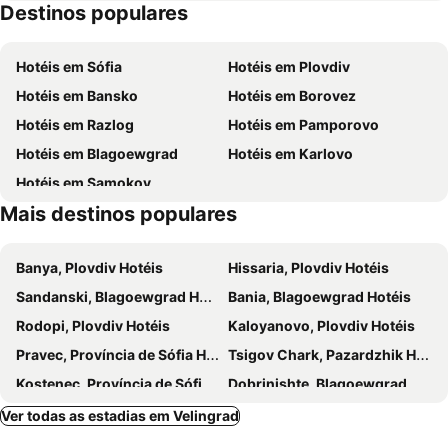
Destinos populares
Yundola
Tsigov chark
ZhP gara Avramovo
Vacha Reservoir
Hotéis em Sófia
Hotéis em Plovdiv
Yazovir Dospat
Sveti Konstantin
Hotéis em Bansko
Hotéis em Borovez
Aviatsionen tsentar Dolna Banya
Dolen
Hotéis em Razlog
Hotéis em Pamporovo
Hotéis em Blagoewgrad
Hotéis em Karlovo
Hotéis em Samokov
Mais destinos populares
Banya, Plovdiv Hotéis
Hissaria, Plovdiv Hotéis
Sandanski, Blagoewgrad Hotéis
Bania, Blagoewgrad Hotéis
Rodopi, Plovdiv Hotéis
Kaloyanovo, Plovdiv Hotéis
Pravec, Província de Sófia Hotéis
Tsigov Chark, Pazardzhik Hotéis
Kostenec, Província de Sófia Hotéis
Dobrinishte, Blagoewgrad Hotéis
Dospat, Smoljan Hotéis
Sapareva Banya, Kyustendil Hotéis
Ver todas as estadias em Velingrad
Pirdop, Província de Sófia Hotéis
Dupnitsa, Kyustendil Hotéis