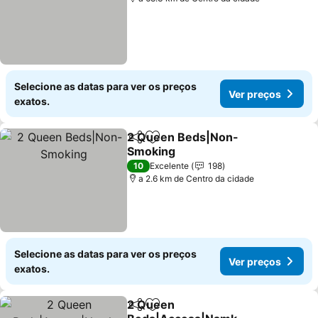
Selecione as datas para ver os preços
Ver preços
exatos.
2 Queen Beds|Non-
Partilhar
Adicionar aos favoritos
Smoking
Ver preços
10
Excelente
198
a 2.6 km de Centro da cidade
Selecione as datas para ver os preços
Ver preços
exatos.
2 Queen
Partilhar
Adicionar aos favoritos