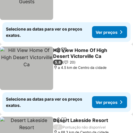
Selecione as datas para ver os preços
Ver preços
exatos.
Hill View Home Of High
Partilhar
Adicionar aos favoritos
Desert Victorville Ca
Ver preços
5,8
20
a 4.5 km de Centro da cidade
Selecione as datas para ver os preços
Ver preços
exatos.
Desert Lakeside Resort
Partilhar
Adicionar aos favoritos
Ve
/
Pontuação não disponível
a 68.3 km de Centro da cidade