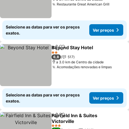
Restaurante Great American Grill
Ver preç
Selecione as datas para ver os preços
Ver preços
exatos.
Beyond Stay Hotel
Partilhar
Adicionar aos favoritos
Ver pre
2 Estrelas
6,8
517
a 3.0 km de Centro da cidade
Acomodações renovadas e limpas
Ver pre
Selecione as datas para ver os preços
Ver preços
exatos.
Fairfield Inn & Suites
Partilhar
Adicionar aos favoritos
Victorville
Ver preços
3 Estrelas