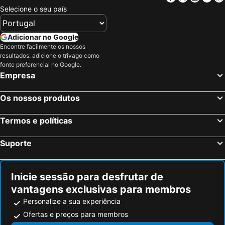
Fresno, Califórnia Hotéis
Los Banos, Califórnia Hotéis
Selecione o seu país
Madera, Califórnia Hotéis
Turlock, Califórnia Hotéis
Salinas, Califórnia Hotéis
Nova Iorque, Nova York Hotéis
Adicionar no Google
Encontre facilmente os nossos
Miami Beach, Flórida Hotéis
Orlando, Flórida Hotéis
resultados: adicione o trivago como
Miami, Flórida Hotéis
Las Vegas, Nevada Hotéis
fonte preferencial no Google.
Empresa
Los Angeles, Califórnia Hotéis
Chicago, Ilinóis Hotéis
Lake Buena Vista, Flórida Hotéis
Boston, Massachusetts Hotéis
Os nossos produtos
Termos e políticas
Suporte
Inicie sessão para desfrutar de
vantagens exclusivas para membros
Personalize a sua experiência
Ofertas e preços para membros