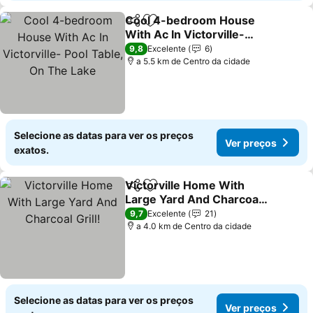
Cool 4-bedroom House
Partilhar
Adicionar aos favoritos
With Ac In Victorville-
Pool Table, On The Lake
Ver preços
9,8
Excelente
6
a 5.5 km de Centro da cidade
Selecione as datas para ver os preços
Ver preços
exatos.
Victorville Home With
Partilhar
Adicionar aos favoritos
Large Yard And Charcoal
Grill!
Ver preços
9,7
Excelente
21
a 4.0 km de Centro da cidade
Selecione as datas para ver os preços
Ver preços