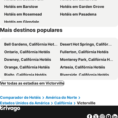
Hotéis em Barstow
Hotéis em Garden Grove
Hotéis em Rosemead
Hotéis em Pasadena
Hotéis em Glendale
Mais destinos populares
Bell Gardens, Califórnia Hotéis
Desert Hot Springs, Califórnia Hotéis
Ontario, Califórnia Hotéis
Fullerton, Califórnia Hotéis
Downey, Califórnia Hotéis
Monterey Park, Califórnia Hotéis
Orange, Califórnia Hotéis
Artesia, Califórnia Hotéis
Rialto, Califórnia Hotéis
Riverside, Califórnia Hotéis
Montebello, Califórnia Hotéis
Lake Arrowhead, Califórnia Hotéis
Ver todas as estadias em Victorville
Big Bear Lake, Califórnia Hotéis
Pomona, Califórnia Hotéis
Comparador de Hotéis
América do Norte
Moreno Valley, Califórnia Hotéis
Corona, Califórnia Hotéis
Estados Unidos da América
Califórnia
Victorville
West Covina, Califórnia Hotéis
La Puente, Califórnia Hotéis
San Gabriel, Califórnia Hotéis
Alhambra, Califórnia Hotéis
Facebook
Twitter
Insta
Yo