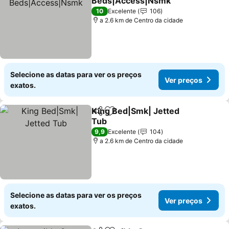
Beds|Access|Nsmk
Ver preços
10
Excelente
106
a 2.6 km de Centro da cidade
Selecione as datas para ver os preços
Ver preços
exatos.
King Bed|Smk| Jetted
Partilhar
Adicionar aos favoritos
Tub
Ver preços
9,9
Excelente
104
a 2.6 km de Centro da cidade
Selecione as datas para ver os preços
Ver preços
exatos.