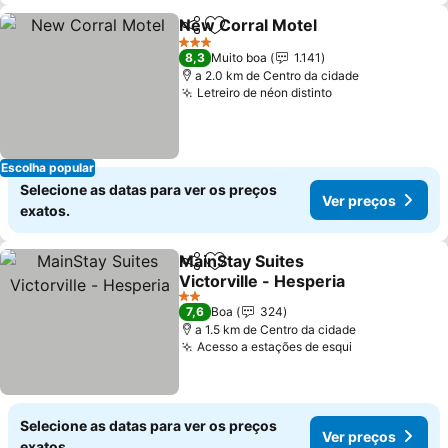
New Corral Motel
Partilhar
Adicionar aos favoritos
Ver preç
3 Estrelas
8,3
Muito boa
1.141
a 2.0 km de Centro da cidade
Letreiro de néon distinto
Ver preços
Escolha popular
Selecione as datas para ver os preços
Ver preços
exatos.
MainStay Suites
Partilhar
Adicionar aos favoritos
Victorville - Hesperia
Ver preços
2 Estrelas
7,6
Boa
324
a 1.5 km de Centro da cidade
Acesso a estações de esqui
Ver preços
Selecione as datas para ver os preços
Ver preços
exatos.