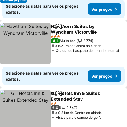
Selecione as datas para ver os preços
Ver preços
exatos.
Hawthorn Suites by
Partilhar
Adicionar aos favoritos
Wyndham Victorville
Ver preços
3 Estrelas
8,1
Muito boa
2.774
a 5.2 km de Centro da cidade
Quadra de basquete de tamanho normal
Ver
Selecione as datas para ver os preços
Ver preços
exatos.
GT Hotels Inn & Suites
Partilhar
Adicionar aos favoritos
Extended Stay
Ver preços
2 Estrelas
6,0
2.347
a 0.8 km de Centro da cidade
Vistas para o campo de golfe
Ver preços