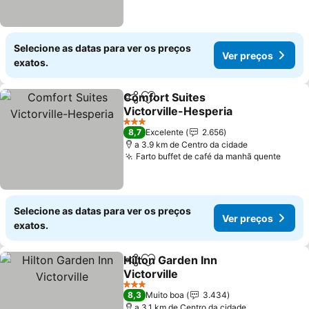
Selecione as datas para ver os preços
Ver preços
exatos.
Comfort Suites
Partilhar
Adicionar aos favoritos
Victorville-Hesperia
Ver preços
3 Estrelas
8,7
Excelente
2.656
a 3.9 km de Centro da cidade
Farto buffet de café da manhã quente
Ver p
Selecione as datas para ver os preços
Ver preços
exatos.
Hilton Garden Inn
Partilhar
Adicionar aos favoritos
Victorville
Ver preços
3 Estrelas
8,3
Muito boa
3.434
a 3.1 km de Centro da cidade