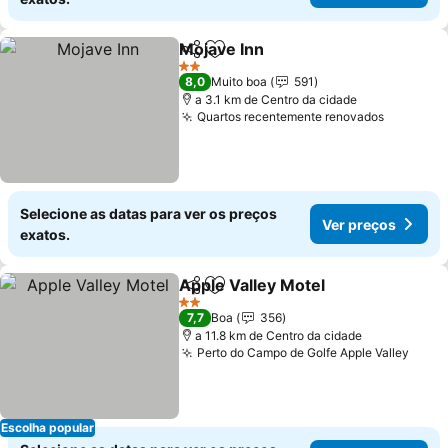
Mojave Inn
Partilhar
Adicionar aos favoritos
Ver preços
2 Estrelas
8,0
Muito boa
591
a 3.1 km de Centro da cidade
Quartos recentemente renovados
Ver pre
Selecione as datas para ver os preços
Ver preços
exatos.
Apple Valley Motel
Partilhar
Adicionar aos favoritos
Ver pre
2 Estrelas
7,7
Boa
356
a 11.8 km de Centro da cidade
Perto do Campo de Golfe Apple Valley
Ver 
Escolha popular