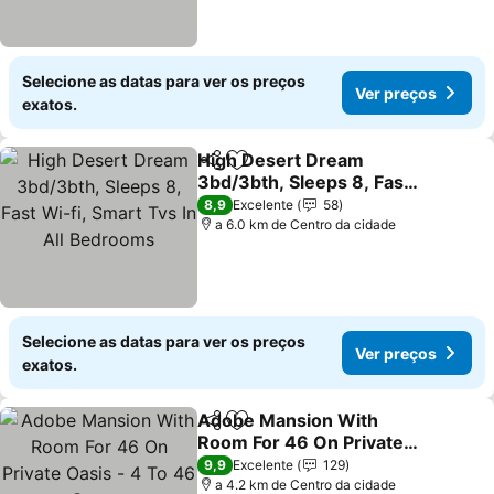
Selecione as datas para ver os preços
Ver preços
exatos.
High Desert Dream
Partilhar
Adicionar aos favoritos
3bd/3bth, Sleeps 8, Fast
Wi-fi, Smart Tvs In All
Ver preços
8,9
Excelente
58
Bedrooms
a 6.0 km de Centro da cidade
Selecione as datas para ver os preços
Ver preços
exatos.
Adobe Mansion With
Partilhar
Adicionar aos favoritos
Room For 46 On Private
Oasis - 4 To 46 Guests
Ver preços
9,9
Excelente
129
a 4.2 km de Centro da cidade