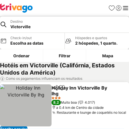
Favoritos
Iniciar
Me
Destino
Victorville
Check-in/out
Hóspedes e quartos
Escolha as datas
2 hóspedes, 1 quarto.
Ordenar
Filtrar
Mapa
Hotéis em Victorville (Califórnia, Estados
Unidos da América)
Como os pagamentos influenciam os resultados
Holiday Inn Victorville By
Partilhar
Adicionar aos favoritos
Ihg
Ver preços
3 Estrelas
8,2
Muito boa
4.017
a 0.4 km de Centro da cidade
Restaurante e lounge de coquetéis no local
V
Escolha popular