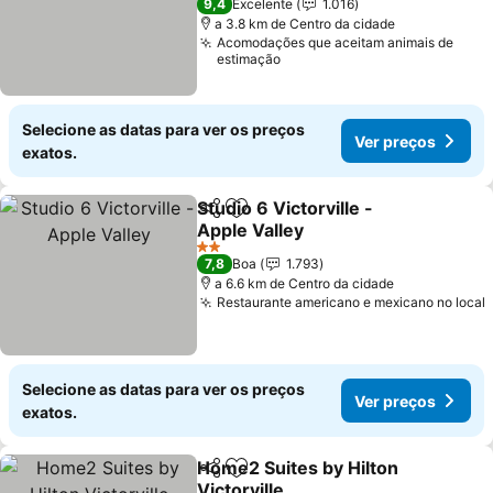
9,4
Excelente
1.016
a 3.8 km de Centro da cidade
Acomodações que aceitam animais de
estimação
Selecione as datas para ver os preços
Ver preços
exatos.
Studio 6 Victorville -
Partilhar
Adicionar aos favoritos
Apple Valley
Ver preços
2 Estrelas
7,8
Boa
1.793
a 6.6 km de Centro da cidade
Restaurante americano e mexicano no local
Selecione as datas para ver os preços
Ver preços
exatos.
Home2 Suites by Hilton
Partilhar
Adicionar aos favoritos
Victorville