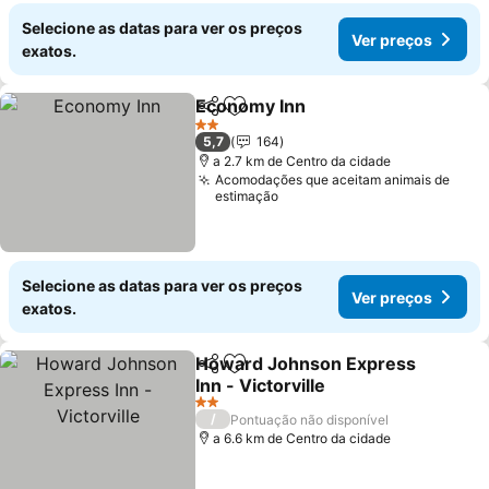
Selecione as datas para ver os preços
Ver preços
exatos.
Economy Inn
Partilhar
Adicionar aos favoritos
Ver preços
2 Estrelas
5,7
164
a 2.7 km de Centro da cidade
Acomodações que aceitam animais de
estimação
Selecione as datas para ver os preços
Ver preços
exatos.
Howard Johnson Express
Partilhar
Adicionar aos favoritos
Inn - Victorville
Ver preços
2 Estrelas
/
Pontuação não disponível
a 6.6 km de Centro da cidade