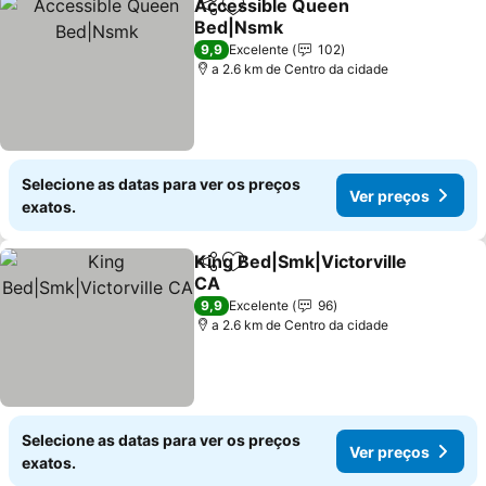
Accessible Queen
Partilhar
Adicionar aos favoritos
Bed|Nsmk
Ver preços
9,9
Excelente
102
a 2.6 km de Centro da cidade
Selecione as datas para ver os preços
Ver preços
exatos.
King Bed|Smk|Victorville
Partilhar
Adicionar aos favoritos
CA
Ver preços
9,9
Excelente
96
a 2.6 km de Centro da cidade
Selecione as datas para ver os preços
Ver preços
exatos.