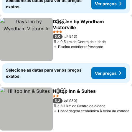
Selecione as datas para ver os preços
Ver preços
exatos.
Days Inn by Wyndham
Partilhar
Adicionar aos favoritos
Victorville
Ver preços
3 Estrelas
5,0
943
a 0.5 km de Centro da cidade
Piscina exterior refrescante
Ver preços
Selecione as datas para ver os preços
Ver preços
exatos.
Hilltop Inn & Suites
Partilhar
Adicionar aos favoritos
Ver pre
2 Estrelas
5,2
930
a 6.7 km de Centro da cidade
Hospedagem econômica à beira da estrada
V