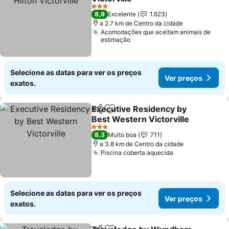
Ver preços
3 Estrelas
8,9
Excelente
1.623
a 2.7 km de Centro da cidade
Acomodações que aceitam animais de
estimação
Selecione as datas para ver os preços
Ver preços
exatos.
Executive Residency by
Partilhar
Adicionar aos favoritos
Best Western Victorville
Ver preços
3 Estrelas
8,3
Muito boa
711
a 3.8 km de Centro da cidade
Piscina coberta aquecida
Ver preços
Selecione as datas para ver os preços
Ver preços
exatos.