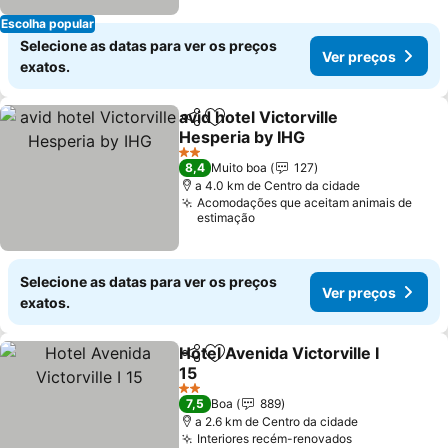
Escolha popular
Selecione as datas para ver os preços
Ver preços
exatos.
avid hotel Victorville
Partilhar
Adicionar aos favoritos
Hesperia by IHG
Ver preços
2 Estrelas
8,4
Muito boa
127
a 4.0 km de Centro da cidade
Acomodações que aceitam animais de
estimação
Selecione as datas para ver os preços
Ver preços
exatos.
Hotel Avenida Victorville I
Partilhar
Adicionar aos favoritos
15
Ver preços
2 Estrelas
7,5
Boa
889
a 2.6 km de Centro da cidade
Interiores recém-renovados
Ver preços