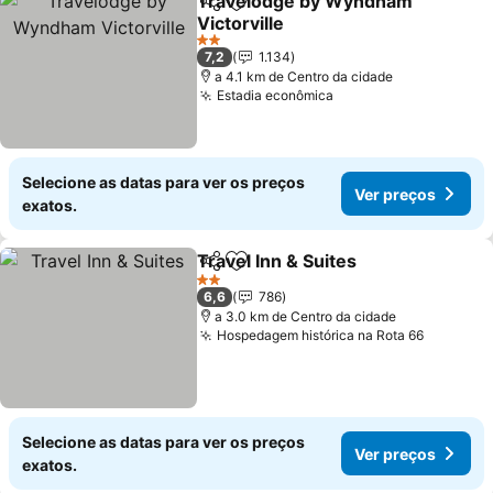
Travelodge by Wyndham
Partilhar
Adicionar aos favoritos
Victorville
Ver preços
2 Estrelas
7,2
1.134
a 4.1 km de Centro da cidade
Estadia econômica
Ver preços
Selecione as datas para ver os preços
Ver preços
exatos.
Travel Inn & Suites
Partilhar
Adicionar aos favoritos
Ver pre
2 Estrelas
6,6
786
a 3.0 km de Centro da cidade
Hospedagem histórica na Rota 66
Ver pre
Selecione as datas para ver os preços
Ver preços
exatos.