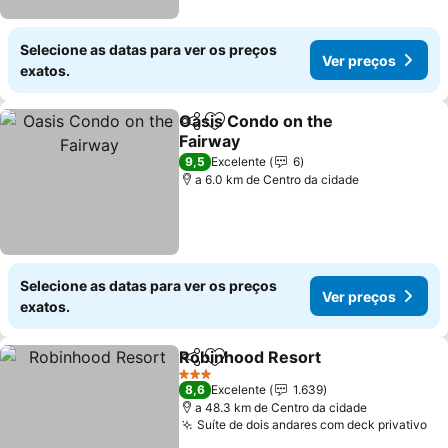
Selecione as datas para ver os preços
Ver preços
exatos.
Oasis Condo on the
Partilhar
Adicionar aos favoritos
Fairway
Ver preços
9,5
Excelente
6
a 6.0 km de Centro da cidade
Selecione as datas para ver os preços
Ver preços
exatos.
Robinhood Resort
Partilhar
Adicionar aos favoritos
Ver pre
3 Estrelas
8,6
Excelente
1.639
a 48.3 km de Centro da cidade
Suíte de dois andares com deck privativo
Ve