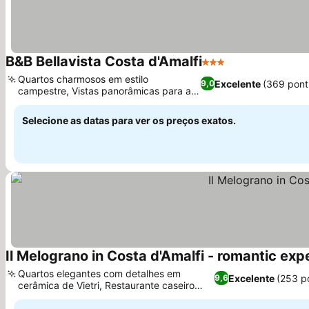
B&B Bellavista Costa d'Amalfi
3 Estrelas
Quartos charmosos em estilo
Excelente
(369 pont
9,0
campestre, Vistas panorâmicas para a
Costa Amalfitana
Selecione as datas para ver os preços exatos.
Il Melograno in Costa d'Amalfi - romantic exp
Quartos elegantes com detalhes em
Excelente
(253 p
9,6
cerâmica de Vietri, Restaurante caseiro
com sabores locais