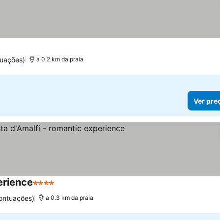
uações)
a 0.2 km da praia
Ver pre
erience
4 Estrelas
ontuações)
a 0.3 km da praia