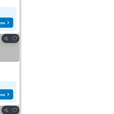
ços
Adicionar aos favoritos
Partilhar
ços
Adicionar aos favoritos
Partilhar