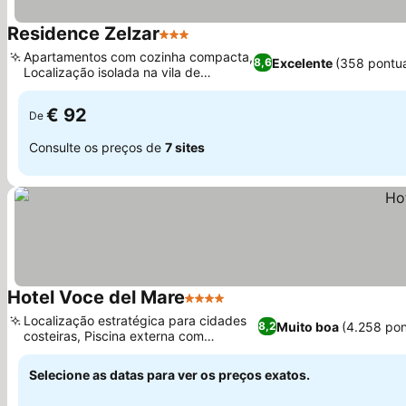
Residence Zelzar
3 Estrelas
Apartamentos com cozinha compacta,
Excelente
(358 pontu
8,6
Localização isolada na vila de
Benincasa
€ 92
De
Consulte os preços de
7 sites
Hotel Voce del Mare
4 Estrelas
Localização estratégica para cidades
Muito boa
(4.258 po
8,2
costeiras, Piscina externa com
hidromassagem
Selecione as datas para ver os preços exatos.