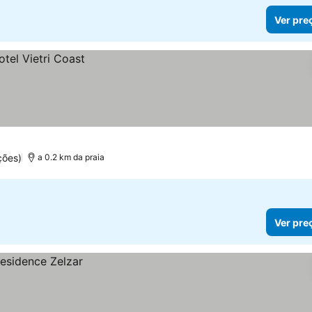
Ver pre
ções)
a 0.2 km da praia
Ver pre