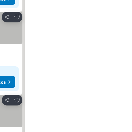
Adicionar aos favoritos
Partilhar
ços
Adicionar aos favoritos
Partilhar