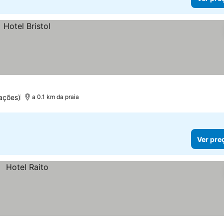
ações)
a 0.1 km da praia
Ver pre