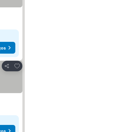
ços
Adicionar aos favoritos
Partilhar
ços