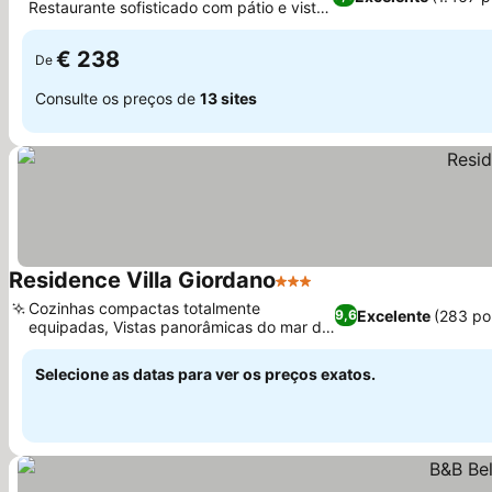
Restaurante sofisticado com pátio e vista
para o mar
€ 238
De
Consulte os preços de
13 sites
Residence Villa Giordano
3 Estrelas
Cozinhas compactas totalmente
Excelente
(283 po
9,6
equipadas, Vistas panorâmicas do mar de
todos os ângulos
Selecione as datas para ver os preços exatos.