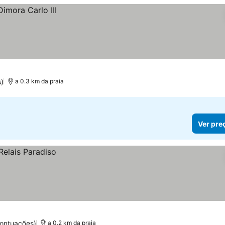
)
a 0.3 km da praia
Ver pre
pontuações)
a 0.2 km da praia