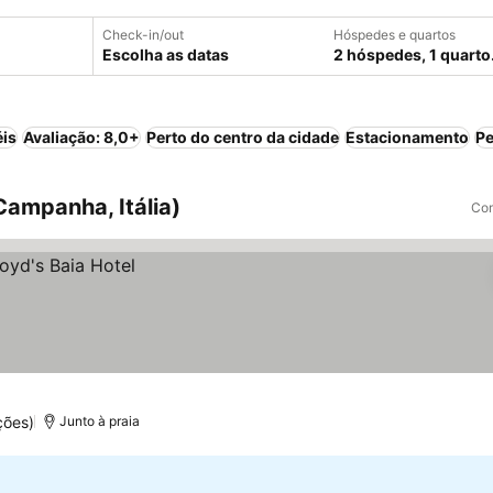
Check-in/out
Hóspedes e quartos
Escolha as datas
2 hóspedes, 1 quarto
éis
Avaliação: 8,0+
Perto do centro da cidade
Estacionamento
Pe
Campanha, Itália)
Com
ções)
Junto à praia