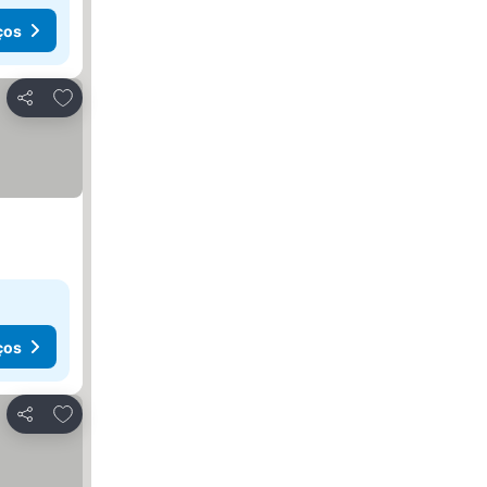
ços
Adicionar aos favoritos
Partilhar
ços
Adicionar aos favoritos
Partilhar