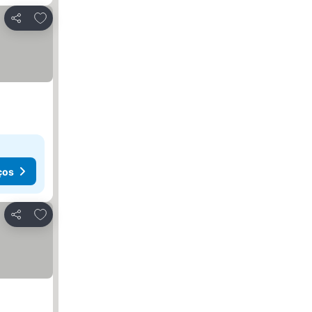
Adicionar aos favoritos
Partilhar
ços
Adicionar aos favoritos
Partilhar