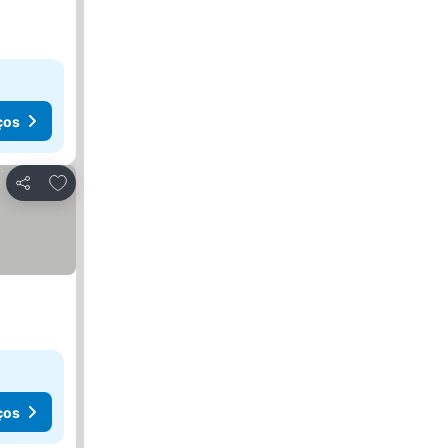
ços
Adicionar aos favoritos
Partilhar
ços