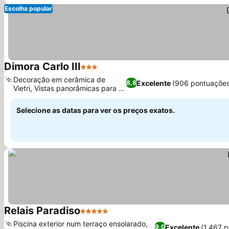
Escolha popular
Dimora Carlo III
3 Estrelas
Decoração em cerâmica de
Excelente
(906 pontuações
8,8
Vietri, Vistas panorâmicas para o
mar
Selecione as datas para ver os preços exatos.
Relais Paradiso
5 Estrelas
Piscina exterior num terraço ensolarado,
Excelente
(1.467 
9,0