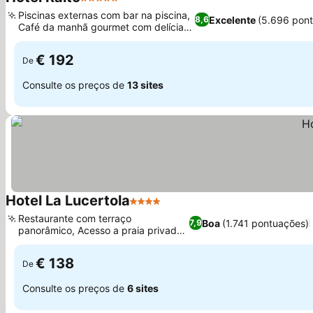
5 Estrelas
Piscinas externas com bar na piscina,
Excelente
(5.696 pon
8,6
Café da manhã gourmet com delícias
locais
€ 192
De
Consulte os preços de
13 sites
Hotel La Lucertola
4 Estrelas
Restaurante com terraço
Boa
(1.741 pontuações)
7,9
panorâmico, Acesso a praia privada
e solário
€ 138
De
Consulte os preços de
6 sites