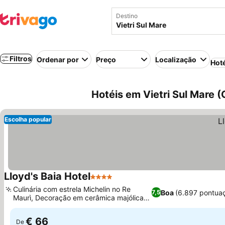
Destino
Filtros
Ordenar por
Preço
Localização
Hot
Hotéis em Vietri Sul Mare (
Escolha popular
Lloyd's Baia Hotel
4 Estrelas
Culinária com estrela Michelin no Re
Boa
(6.897 pontua
7,5
Maurì, Decoração em cerâmica majólica
de Vietri
€ 66
De