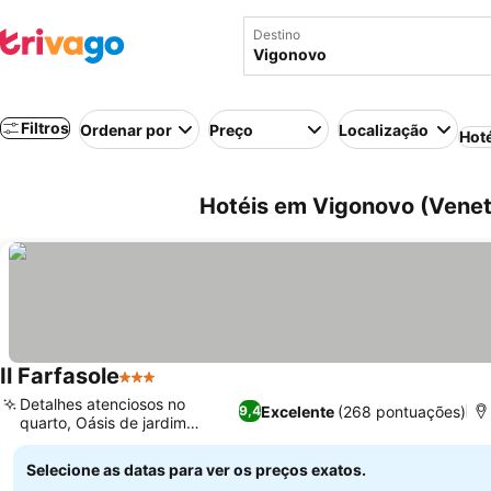
Destino
Filtros
Ordenar por
Preço
Localização
Hot
Hotéis em Vigonovo (Veneto
Il Farfasole
3 Estrelas
Detalhes atenciosos no
Excelente
(268 pontuações)
9,4
quarto, Oásis de jardim
tranquilo
Selecione as datas para ver os preços exatos.