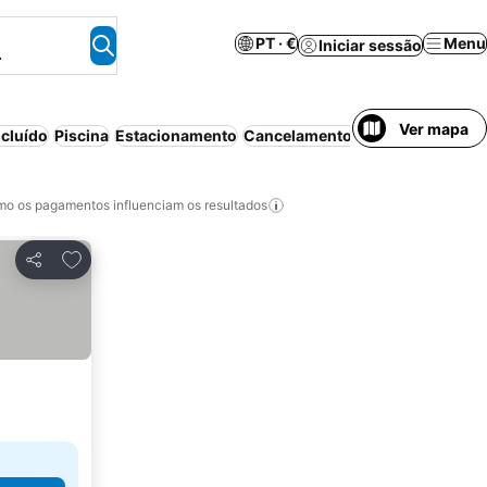
PT · €
Menu
Iniciar sessão
.
Ver mapa
cluído
Piscina
Estacionamento
Cancelamento gratuito
o os pagamentos influenciam os resultados
Adicionar aos favoritos
Partilhar