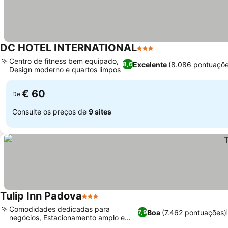
DC HOTEL INTERNATIONAL
3 Estrelas
Centro de fitness bem equipado,
Excelente
(8.086 pontuaçõe
8,6
Design moderno e quartos limpos
€ 60
De
Consulte os preços de
9 sites
Tulip Inn Padova
3 Estrelas
Comodidades dedicadas para
Boa
(7.462 pontuações)
7,9
negócios, Estacionamento amplo e
seguro