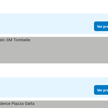
Ver pr
Ver pr