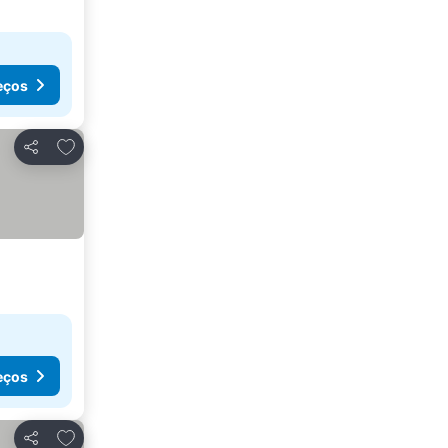
eços
Adicionar aos favoritos
Partilhar
eços
Adicionar aos favoritos
Partilhar