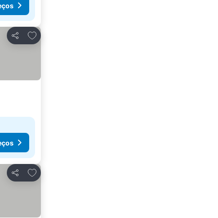
eços
Adicionar aos favoritos
Partilhar
eços
Adicionar aos favoritos
Partilhar