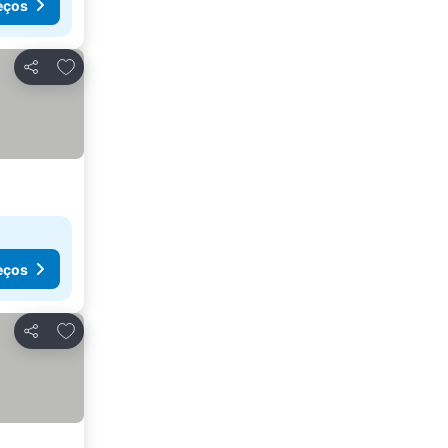
eços
Adicionar aos favoritos
Partilhar
eços
Adicionar aos favoritos
Partilhar