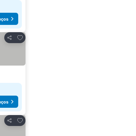
eços
Adicionar aos favoritos
Partilhar
eços
Adicionar aos favoritos
Partilhar