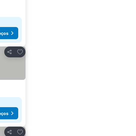
eços
Adicionar aos favoritos
Partilhar
eços
Adicionar aos favoritos
Partilhar