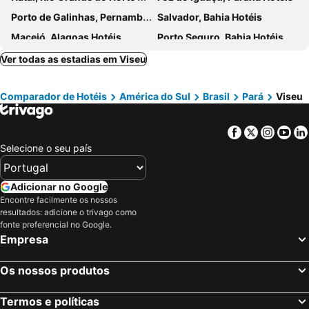
Porto de Galinhas, Pernambuco Hotéis
Salvador, Bahia Hotéis
Maceió, Alagoas Hotéis
Porto Seguro, Bahia Hotéis
Ver todas as estadias em Viseu
Comparador de Hotéis
América do Sul
Brasil
Pará
Viseu
Facebook
Twitter
Insta
Yo
Selecione o seu país
Adicionar no Google
Encontre facilmente os nossos
resultados: adicione o trivago como
fonte preferencial no Google.
Empresa
Os nossos produtos
Termos e políticas