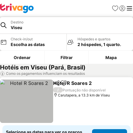
Favoritos
Iniciar
Me
Destino
Viseu
Check-in/out
Hóspedes e quartos
Escolha as datas
2 hóspedes, 1 quarto.
Ordenar
Filtrar
Mapa
Hotéis em Viseu (Pará, Brasil)
Como os pagamentos influenciam os resultados
Hotel R Soares 2
Partilhar
Adicionar aos favoritos
Ver preço
/
Pontuação não disponível
Carutapera, a 13.3 km de Viseu
Selecione as datas para ver os preços