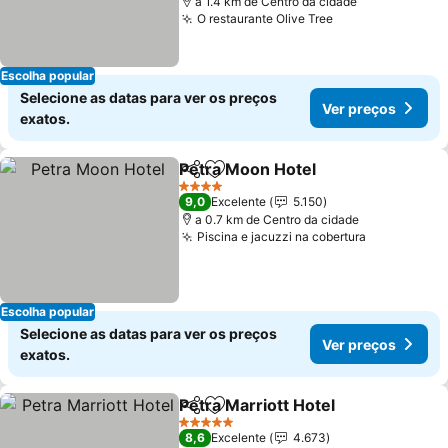
a 1.4 km de Centro da cidade
O restaurante Olive Tree
Escolha popular
Selecione as datas para ver os preços
Ver preços
exatos.
Petra Moon Hotel
Partilhar
Adicionar aos favoritos
4 Estrelas
9,0
Excelente
5.150
a 0.7 km de Centro da cidade
Piscina e jacuzzi na cobertura
Escolha popular
Selecione as datas para ver os preços
Ver preços
exatos.
Petra Marriott Hotel
Partilhar
Adicionar aos favoritos
5 Estrelas
8,6
Excelente
4.673