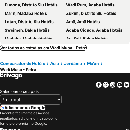
Dimona, Distrito Slu Hotéis
Wadi Rum, Aqaba Hotéis
Ma'in, Madaba Hotéis
Zukim, Distrito Slu Hotéis
Lotan, Distrito Slu Hotéis
Amã, Amã Hotéis
Sweimeh, Balga Hotéis
Aqaba Cidade, Aqaba Hotéis
Madaba, Madaba Hotéis
As-Salt, Balga Hotéis
Ver todas as estadias em Wadi Musa - Petra
Comparador de Hotéis
Ásia
Jordânia
Ma'an
Wadi Musa - Petra
Facebook
Twitter
Insta
Yo
Selecione o seu país
Adicionar no Google
Encontre facilmente os nossos
resultados: adicione o trivago como
fonte preferencial no Google.
Empresa