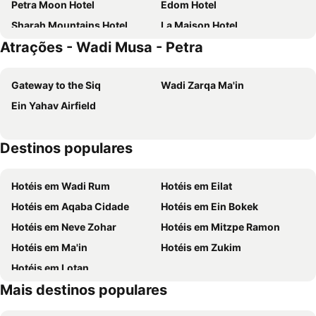
Petra Moon Hotel
Edom Hotel
Sharah Mountains Hotel
La Maison Hotel
Atrações - Wadi Musa - Petra
Petra Agora Hotel
Petra Palace Hotel
Petra Corner Hotel
Hotel Tetra Tree
Gateway to the Siq
Wadi Zarqa Ma'in
Petra Bubble Luxotel
P Quattro Relax Hotel
Ein Yahav Airfield
Destinos populares
Hotéis em Wadi Rum
Hotéis em Eilat
Hotéis em Aqaba Cidade
Hotéis em Ein Bokek
Hotéis em Neve Zohar
Hotéis em Mitzpe Ramon
Hotéis em Ma'in
Hotéis em Zukim
Hotéis em Lotan
Mais destinos populares