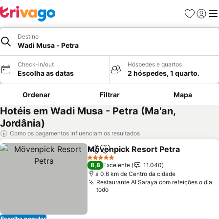
Favoritos
Iniciar
Me
Destino
Wadi Musa - Petra
Check-in/out
Hóspedes e quartos
Escolha as datas
2 hóspedes, 1 quarto.
Ordenar
Filtrar
Mapa
Hotéis em Wadi Musa - Petra (Ma'an,
Jordânia)
Como os pagamentos influenciam os resultados
Mövenpick Resort Petra
Partilhar
Adicionar aos favoritos
5 Estrelas
8,8
Excelente
11.040
a 0.6 km de Centro da cidade
Restaurante Al Saraya com refeições o dia
todo
Escolha popular