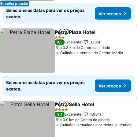
Escolha popular
Selecione as datas para ver os preços
Ver preços
exatos.
Petra Plaza Hotel
Partilhar
Adicionar aos favoritos
3 Estrelas
9,5
Excelente
3.166
a 0.3 km de Centro da cidade
Culinária autêntica do Oriente Médio
Selecione as datas para ver os preços
Ver preços
exatos.
Petra Sella Hotel
Partilhar
Adicionar aos favoritos
4 Estrelas
9,1
Excelente
4.001
a 0.9 km de Centro da cidade
Culinária jordaniana e ocidental autêntica