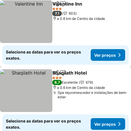
Valentine Inn
Partilhar
Adicionar aos favoritos
3 Estrelas
7,1
603
a 0.6 km de Centro da cidade
Selecione as datas para ver os preços
Ver preços
exatos.
Shaqilath Hotel
Partilhar
Adicionar aos favoritos
3 Estrelas
8,7
Excelente
676
a 0.6 km de Centro da cidade
Spa rejuvenescedor e instalações de bem-
estar
Selecione as datas para ver os preços
Ver preços
exatos.