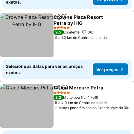
exatos.
Crowne Plaza Resort
Partilhar
Adicionar aos favoritos
Petra by IHG
5 Estrelas
9,5
Excelente
36
a 1.0 km de Centro da cidade
Selecione as datas para ver os preços
Ver preços
exatos.
Grand Mercure Petra
Partilhar
Adicionar aos favoritos
5 Estrelas
8,2
Muito boa
1.706
a 4.0 km de Centro da cidade
Vistas panorâmicas do Grande Vale do Rift