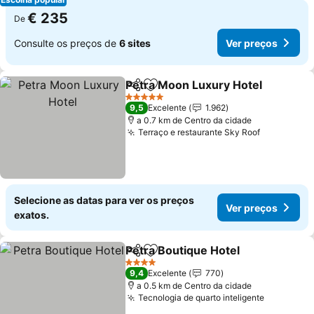
€ 235
De
Consulte os preços de
6 sites
Ver preços
Petra Moon Luxury Hotel
Partilhar
Adicionar aos favoritos
5 Estrelas
9,5
Excelente
1.962
a 0.7 km de Centro da cidade
Terraço e restaurante Sky Roof
Selecione as datas para ver os preços
Ver preços
exatos.
Petra Boutique Hotel
Partilhar
Adicionar aos favoritos
4 Estrelas
9,4
Excelente
770
a 0.5 km de Centro da cidade
Tecnologia de quarto inteligente