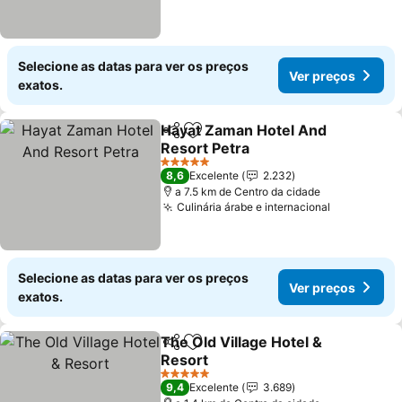
Selecione as datas para ver os preços
Ver preços
exatos.
Hayat Zaman Hotel And
Partilhar
Adicionar aos favoritos
Resort Petra
5 Estrelas
8,6
Excelente
2.232
a 7.5 km de Centro da cidade
Culinária árabe e internacional
Selecione as datas para ver os preços
Ver preços
exatos.
The Old Village Hotel &
Partilhar
Adicionar aos favoritos
Resort
5 Estrelas
9,4
Excelente
3.689