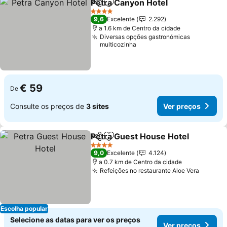
Petra Canyon Hotel
Partilhar
Adicionar aos favoritos
4 Estrelas
9,6
Excelente
2.292
a 1.6 km de Centro da cidade
Diversas opções gastronómicas
multicozinha
€ 59
De
Consulte os preços de
3 sites
Ver preços
Petra Guest House Hotel
Partilhar
Adicionar aos favoritos
4 Estrelas
9,0
Excelente
4.124
a 0.7 km de Centro da cidade
Refeições no restaurante Aloe Vera
Escolha popular
Selecione as datas para ver os preços
Ver preços