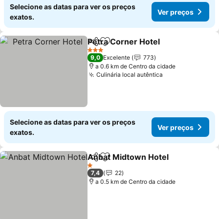
Selecione as datas para ver os preços
Ver preços
exatos.
Petra Corner Hotel
Partilhar
Adicionar aos favoritos
3 Estrelas
9,0
Excelente
773
a 0.6 km de Centro da cidade
Culinária local autêntica
Selecione as datas para ver os preços
Ver preços
exatos.
Anbat Midtown Hotel
Partilhar
Adicionar aos favoritos
1 Estrelas
7,4
22
a 0.5 km de Centro da cidade