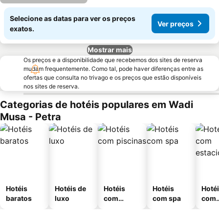
Selecione as datas para ver os preços
Ver preços
exatos.
Mostrar mais
Os preços e a disponibilidade que recebemos dos sites de reserva
mudam frequentemente. Como tal, pode haver diferenças entre as
ofertas que consulta no trivago e os preços que estão disponíveis
nos sites de reserva.
Categorias de hotéis populares em Wadi
Musa - Petra
Hotéis
Hotéis de
Hotéis
Hotéis
Hoté
baratos
luxo
com
com spa
com
piscinas
esta
ment