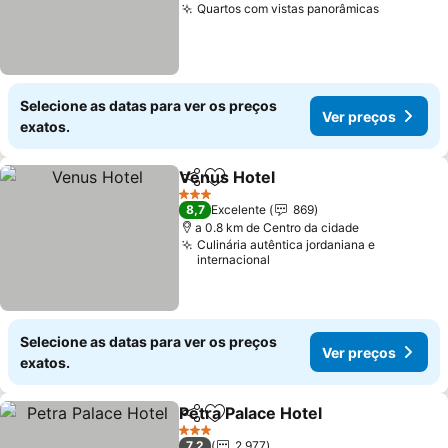
Quartos com vistas panorâmicas
Selecione as datas para ver os preços
Ver preços
exatos.
Venus Hotel
Partilhar
Adicionar aos favoritos
3 Estrelas
8,7
Excelente
869
a 0.8 km de Centro da cidade
Culinária autêntica jordaniana e
internacional
Selecione as datas para ver os preços
Ver preços
exatos.
Petra Palace Hotel
Partilhar
Adicionar aos favoritos
3 Estrelas
7,2
2.977