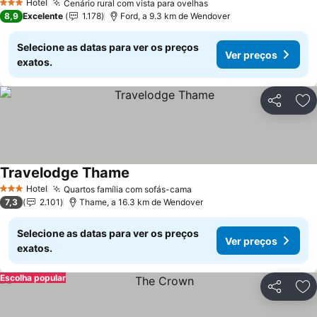
Hotel
Cenário rural com vista para ovelhas
3 Estrelas
8,9
Excelente
1.178
Ford, a 9.3 km de Wendover
Selecione as datas para ver os preços
Ver preços
exatos.
Partilhar
Ad
Travelodge Thame
Hotel
Quartos família com sofás-cama
3 Estrelas
7,3
2.101
Thame, a 16.3 km de Wendover
Selecione as datas para ver os preços
Ver preços
exatos.
Escolha popular
Partilhar
Ad