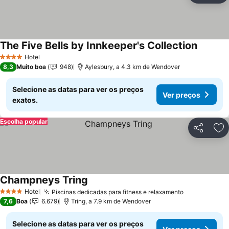
The Five Bells by Innkeeper's Collection
Hotel
4 Estrelas
8,3
Muito boa
948
Aylesbury, a 4.3 km de Wendover
Selecione as datas para ver os preços
Ver preços
exatos.
Escolha popular
Partilhar
Ad
Champneys Tring
Hotel
Piscinas dedicadas para fitness e relaxamento
4 Estrelas
7,6
Boa
6.679
Tring, a 7.9 km de Wendover
Selecione as datas para ver os preços