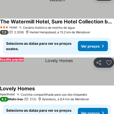
The Watermill Hotel, Sure Hotel Collection by Best Western
Hotel
Cenário histórico de moinho de água
3 Estrelas
7,2
2.309
Hemel Hempstead, a 15.2 km de Wendover
Selecione as datas para ver os preços
Ver preços
exatos.
Escolha popular
Partilhar
Ad
Lovely Homes
Aparthotel
Cozinha compartilhada para uso dos hóspedes
8,2
Muito boa
213
Aylesbury, a 8.4 km de Wendover
Selecione as datas para ver os preços
Ver preços