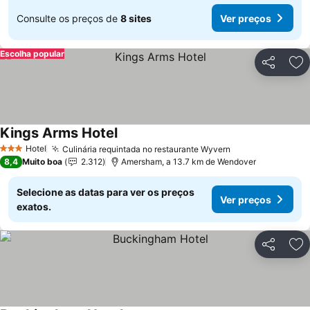
Consulte os preços de
8 sites
Ver preços
Escolha popular
Partilhar
Ad
Kings Arms Hotel
Hotel
Culinária requintada no restaurante Wyvern
3 Estrelas
8,4
Muito boa
2.312
Amersham, a 13.7 km de Wendover
Selecione as datas para ver os preços
Ver preços
exatos.
Partilhar
Ad