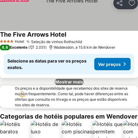
Partilhar
Ad
The Five Arrows Hotel
Hotel
Seleção de vinhos Rothschild
4 Estrelas
8,8
Excelente
2.051
Waddesdon, a 15.6 km de Wendover
Selecione as datas para ver os preços
Ver preços
exatos.
Mostrar mais
Os preços e a disponibilidade que recebemos dos sites de reserva
mudam frequentemente. Como tal, pode haver diferenças entre as
ofertas que consulta no trivago e os preços que estão disponíveis
nos sites de reserva.
Categorias de hotéis populares em Wendover