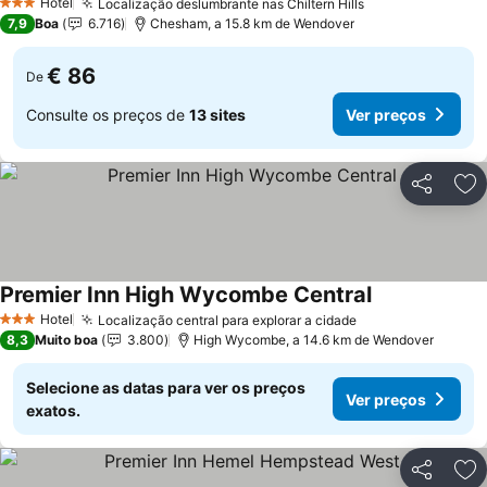
Hotel
Localização deslumbrante nas Chiltern Hills
3 Estrelas
7,9
Boa
6.716
Chesham, a 15.8 km de Wendover
€ 86
De
Consulte os preços de
13 sites
Ver preços
Partilhar
Ad
Premier Inn High Wycombe Central
Hotel
Localização central para explorar a cidade
3 Estrelas
8,3
Muito boa
3.800
High Wycombe, a 14.6 km de Wendover
Selecione as datas para ver os preços
Ver preços
exatos.
Partilhar
Ad