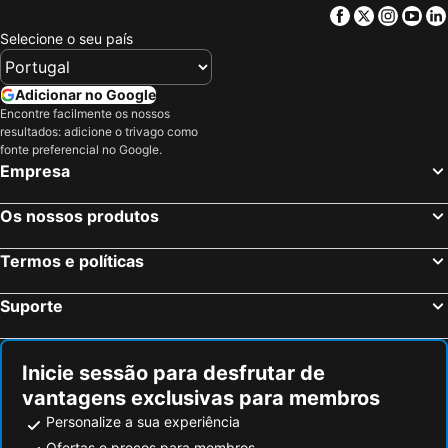
Bexley, Inglaterra Hotéis
Dagenham, Inglaterra Hotéis
Facebook
Twitter
Insta
Yo
Birmingham, Inglaterra Hotéis
Oxford, Inglaterra Hotéis
Selecione o seu país
Cambridge, Inglaterra Hotéis
Nottingham, Inglaterra Hotéis
Leicester, Inglaterra Hotéis
Londres, Inglaterra Hotéis
Adicionar no Google
Encontre facilmente os nossos
Edimburgo, Escócia Hotéis
Manchester, Inglaterra Hotéis
resultados: adicione o trivago como
Liverpool, Inglaterra Hotéis
Glasgow, Escócia Hotéis
fonte preferencial no Google.
Empresa
Hounslow, Inglaterra Hotéis
Bristol, Inglaterra Hotéis
Inverness, Escócia Hotéis
Os nossos produtos
Termos e políticas
Suporte
Inicie sessão para desfrutar de
vantagens exclusivas para membros
Personalize a sua experiência
Ofertas e preços para membros