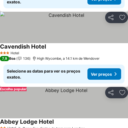
exatos.
Partilhar
Ad
Cavendish Hotel
Hotel
3 Estrelas
7,9
Boa
136
High Wycombe, a 14.1 km de Wendover
Selecione as datas para ver os preços
Ver preços
exatos.
Escolha popular
Partilhar
Ad
Abbey Lodge Hotel