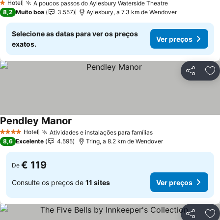
Hotel
A poucos passos do Aylesbury Waterside Theatre
1 Estrelas
8,2
Muito boa
3.557
Aylesbury, a 7.3 km de Wendover
Selecione as datas para ver os preços
Ver preços
exatos.
Partilhar
Ad
Pendley Manor
Hotel
Atividades e instalações para famílias
4 Estrelas
8,6
Excelente
4.595
Tring, a 8.2 km de Wendover
€ 119
De
Consulte os preços de
11 sites
Ver preços
Partilhar
Ad