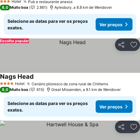
Hotel
Pub e restaurante anexos
3 Estrelas
8,0
Muito boa
2.861
Aylesbury, a 8.8 km de Wendover
Selecione as datas para ver os preços
Ver preços
exatos.
Escolha popular
Partilhar
Ad
Nags Head
Hotel
Cenário pitoresco da zona rural de Chilterns
4 Estrelas
8,0
Muito boa
615
Great Missenden, a 8.1 km de Wendover
Selecione as datas para ver os preços
Ver preços
exatos.
Partilhar
Ad