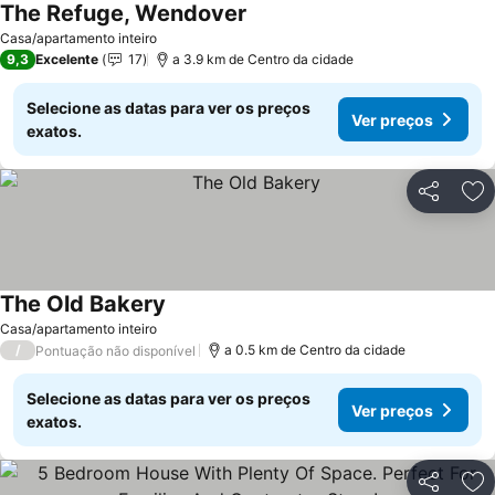
The Refuge, Wendover
Casa/apartamento inteiro
9,3
Excelente
17
a 3.9 km de Centro da cidade
Selecione as datas para ver os preços
Ver preços
exatos.
Partilhar
Ad
The Old Bakery
Casa/apartamento inteiro
/
a 0.5 km de Centro da cidade
Pontuação não disponível
Selecione as datas para ver os preços
Ver preços
exatos.
Partilhar
Ad