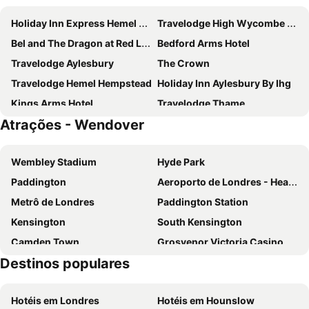
Holiday Inn Express Hemel Hempstead by IHG
Travelodge High Wycombe Central
Bel and The Dragon at Red Lion Wendover
Bedford Arms Hotel
Travelodge Aylesbury
The Crown
Travelodge Hemel Hempstead
Holiday Inn Aylesbury By Ihg
Kings Arms Hotel
Travelodge Thame
Atrações - Wendover
Holiday Inn High Wycombe M40, Jct. 4 By Ihg
Premier Inn High Wycombe / Beaconsfield
The Olde Kings Arms
Olympic Lodge
Wembley Stadium
Hyde Park
Pendley Manor
Kings Arms Hotel
Paddington
Aeroporto de Londres - Heathrow
The Saracens Head
Abbey Lodge Hotel
Metrô de Londres
Paddington Station
Premier Inn Hemel Hempstead West
Wendover Arms Hotel
Kensington
South Kensington
Hotel De Vere Latimer Estate
Malvern House
Camden Town
Grosvenor Victoria Casino
Hampton by Hilton High Wycombe
Two Brewers by Chef & Brewer Collection
Destinos populares
London Luton Airport
Wembley
Premier Inn Hemel Hempstead Central
Shendish Manor Hotel
Notting Hill
Oxford Street
Crazy Bear Hotel Beaconsfield
Hotéis em Londres
Hotéis em Hounslow
St Pancras Station
King's Cross Station