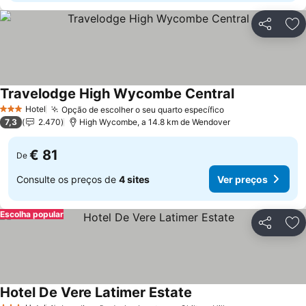
Partilhar
Ad
Travelodge High Wycombe Central
Hotel
Opção de escolher o seu quarto específico
3 Estrelas
7,3
2.470
High Wycombe, a 14.8 km de Wendover
€ 81
De
Consulte os preços de
4 sites
Ver preços
Escolha popular
Partilhar
Ad
Hotel De Vere Latimer Estate