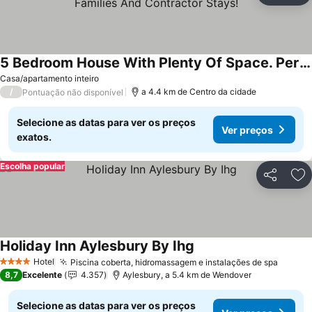
5 Bedroom House With Plenty Of Space. Perfect For Families And Contractor Stays!
Casa/apartamento inteiro
/
a 4.4 km de Centro da cidade
Pontuação não disponível
Selecione as datas para ver os preços
Ver preços
exatos.
Escolha popular
Partilhar
Ad
Holiday Inn Aylesbury By Ihg
Hotel
Piscina coberta, hidromassagem e instalações de spa
4 Estrelas
8,7
Excelente
4.357
Aylesbury, a 5.4 km de Wendover
Selecione as datas para ver os preços