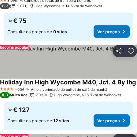
Hotel
Conexões diretas de trem para Londres
2 Estrelas
6,7
2.871
High Wycombe, a 14.5 km de Wendover
€ 75
De
Consulte os preços de
9 sites
Ver preços
Escolha popular
Partilhar
Ad
Holiday Inn High Wycombe M40, Jct. 4 By Ihg
Hotel
Ampla variedade de buffet de café da manhã
4 Estrelas
8,3
Muito boa
7.039
High Wycombe, a 16.8 km de Wendover
€ 127
De
Consulte os preços de
12 sites
Ver preços
Escolha popular