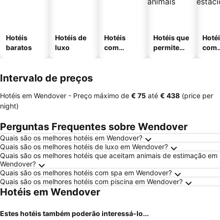
Hotéis
Hotéis de
Hotéis
Hotéis que
Hoté
baratos
luxo
com
permitem
com
piscinas
animais
esta
ment
Intervalo de preços
Hotéis em Wendover -
Preço máximo
de
‎€ 75
até
‎€ 438
(price per
night)
Perguntas Frequentes sobre Wendover
Quais são os melhores hotéis em Wendover?
Quais são os melhores hotéis de luxo em Wendover?
Quais são os melhores hotéis que aceitam animais de estimação em
Wendover?
Quais são os melhores hotéis com spa em Wendover?
Quais são os melhores hotéis com piscina em Wendover?
Hotéis em Wendover
Estes hotéis também poderão interessá-lo...