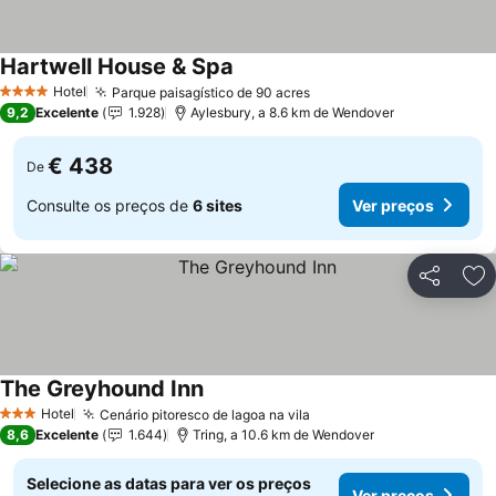
Hartwell House & Spa
Hotel
Parque paisagístico de 90 acres
4 Estrelas
9,2
Excelente
1.928
Aylesbury, a 8.6 km de Wendover
€ 438
De
Consulte os preços de
6 sites
Ver preços
Partilhar
Ad
The Greyhound Inn
Hotel
Cenário pitoresco de lagoa na vila
3 Estrelas
8,6
Excelente
1.644
Tring, a 10.6 km de Wendover
Selecione as datas para ver os preços
Ver preços