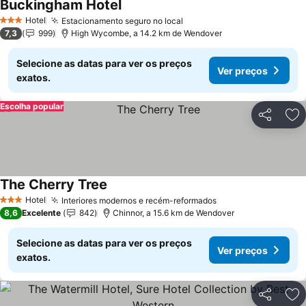
Buckingham Hotel
Hotel
Estacionamento seguro no local
3 Estrelas
7,3
999
High Wycombe, a 14.2 km de Wendover
Selecione as datas para ver os preços
Ver preços
exatos.
Escolha popular
Partilhar
Ad
The Cherry Tree
Hotel
Interiores modernos e recém-reformados
3 Estrelas
8,6
Excelente
842
Chinnor, a 15.6 km de Wendover
Selecione as datas para ver os preços
Ver preços
exatos.
Partilhar
Ad