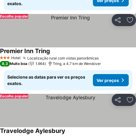
Ver preços
exatos.
Escolha popular
Partilhar
Ad
Premier Inn Tring
Hotel
Localização rural com vistas panorâmicas
3 Estrelas
8,3
Muito boa
1.964
Tring, a 4.7 km de Wendover
Selecione as datas para ver os preços
Ver preços
exatos.
Escolha popular
Partilhar
Ad
Travelodge Aylesbury