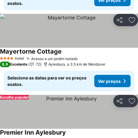
Ver preços
exatos.
Partilhar
Ad
Mayertorne Cottage
Hotel
Acesso a um jardim isolado
4 Estrelas
8,9
Excelente
72
Aylesbury, a 3.5 km de Wendover
Selecione as datas para ver os preços
Ver preços
exatos.
Escolha popular
Partilhar
Ad
Premier Inn Aylesbury