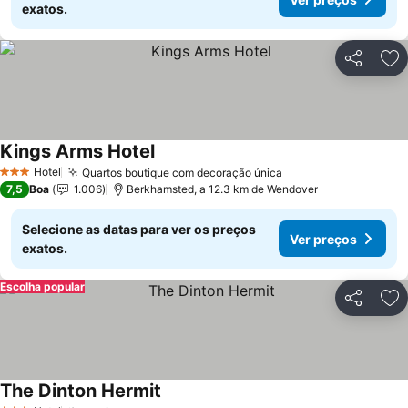
exatos.
Partilhar
Ad
Kings Arms Hotel
Hotel
Quartos boutique com decoração única
3 Estrelas
7,5
Boa
1.006
Berkhamsted, a 12.3 km de Wendover
Selecione as datas para ver os preços
Ver preços
exatos.
Escolha popular
Partilhar
Ad
The Dinton Hermit