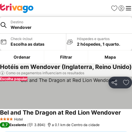
Favoritos
Iniciar
Me
Destino
Wendover
Check-in/out
Hóspedes e quartos
Escolha as datas
2 hóspedes, 1 quarto.
Ordenar
Filtrar
Mapa
Hotéis em Wendover (Inglaterra, Reino Unido)
Como os pagamentos influenciam os resultados
Escolha popular
Partilhar
Ad
Bel and The Dragon at Red Lion Wendover
Hotel
4 Estrelas
8,7
Excelente
3.894
a 0.1 km de Centro da cidade