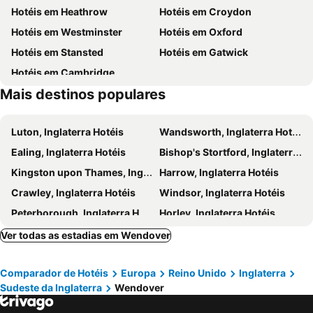
Hotéis em Heathrow
Hotéis em Croydon
Tottenham Hotspur Stadium
Earls Court
Hotéis em Westminster
Hotéis em Oxford
Tottenham
Marylebone
Hotéis em Stansted
Hotéis em Gatwick
The Roald Dahl Museum and Story Centre
Chesham Metro Station
Hotéis em Cambridge
Amersham Metro Station
Waddesdon
Mais destinos populares
Chalfont & Latimer Metro Station
Whipsnade Wild Animal Park
Chorleywood Metro Station
Kings Langley Train Station
Luton, Inglaterra Hotéis
Wandsworth, Inglaterra Hotéis
Rickmansworth Metro Station
Roundhouse
Ealing, Inglaterra Hotéis
Bishop's Stortford, Inglaterra Hotéis
White City
Bunyan Meeting Church
Kingston upon Thames, Inglaterra Hotéis
Harrow, Inglaterra Hotéis
Westbourne Park Metro Station
Boston Manor Metro Station
Crawley, Inglaterra Hotéis
Windsor, Inglaterra Hotéis
Queensway
St Augustine's Church
Peterborough, Inglaterra Hotéis
Horley, Inglaterra Hotéis
Kew Gardens Metro Station
Maida Vale
Barking, Inglaterra Hotéis
Slough, Inglaterra Hotéis
Ver todas as estadias em Wendover
Watford, Inglaterra Hotéis
Milton Keynes, Inglaterra Hotéis
Comparador de Hotéis
Europa
Reino Unido
Inglaterra
Reading, Inglaterra Hotéis
Stratford-upon-Avon, Inglaterra Hotéis
Sudeste da Inglaterra
Wendover
Richmond-upon-Thames, Inglaterra Hotéis
Epsom, Inglaterra Hotéis