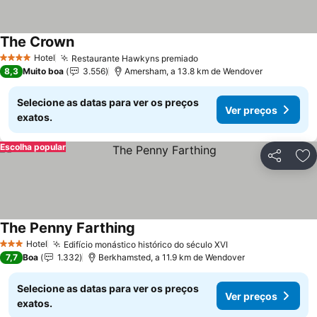
The Crown
Hotel
Restaurante Hawkyns premiado
4 Estrelas
8,3
Muito boa
3.556
Amersham, a 13.8 km de Wendover
Selecione as datas para ver os preços
Ver preços
exatos.
Escolha popular
Partilhar
Ad
The Penny Farthing
Hotel
Edifício monástico histórico do século XVI
3 Estrelas
7,7
Boa
1.332
Berkhamsted, a 11.9 km de Wendover
Selecione as datas para ver os preços
Ver preços
exatos.