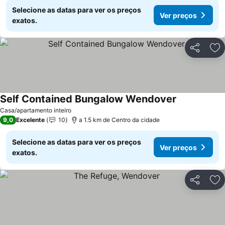
Selecione as datas para ver os preços
Ver preços
exatos.
Partilhar
Ad
Self Contained Bungalow Wendover
Casa/apartamento inteiro
9,0
Excelente
10
a 1.5 km de Centro da cidade
Selecione as datas para ver os preços
Ver preços
exatos.
Partilhar
Ad