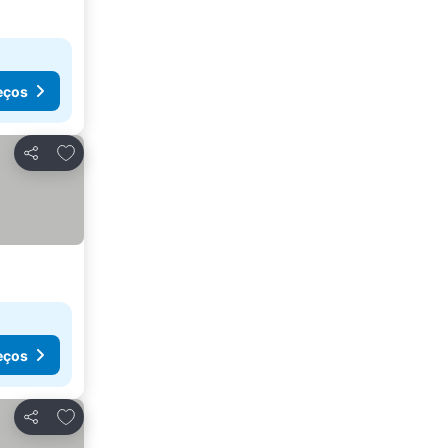
eços
Adicionar aos favoritos
Partilhar
eços
Adicionar aos favoritos
Partilhar