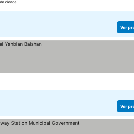
 da cidade
Ver pr
Ver pr