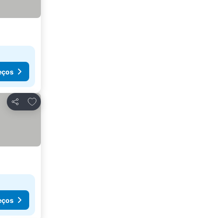
eços
Adicionar aos favoritos
Partilhar
eços