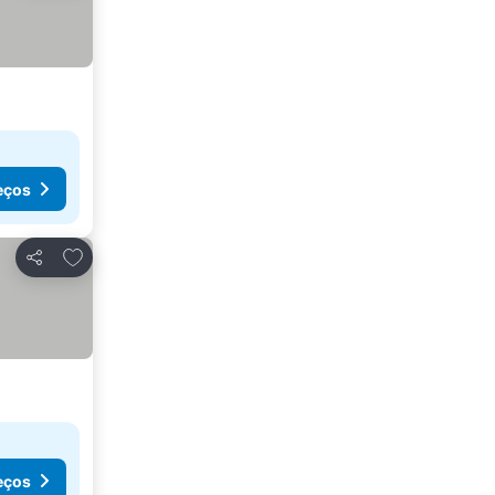
eços
Adicionar aos favoritos
Partilhar
eços