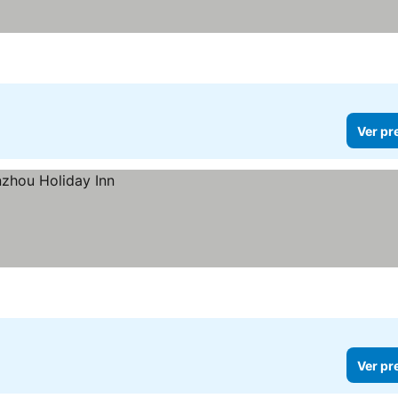
Ver pr
Ver pr