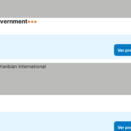
Government
3 Estrelas
Ver pr
Ver pr