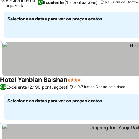
Piscina interna
Excelente
(15 pontuações)
9,1
a 3.3 km de Centro
aquecida
Selecione as datas para ver os preços exatos.
Hotel Yanbian Baishan
4 Estrelas
Excelente
(2.196 pontuações)
8,6
a 0.7 km de Centro da cidade
Selecione as datas para ver os preços exatos.