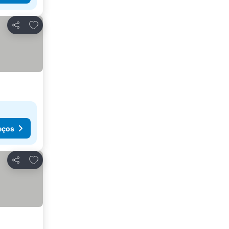
Adicionar aos favoritos
Partilhar
eços
Adicionar aos favoritos
Partilhar