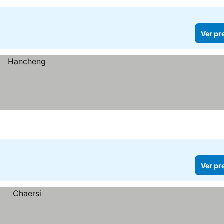
Ver pr
Ver pr