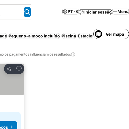
PT · €
Menu
Iniciar sessão
.
Ver mapa
dade
Pequeno-almoço incluído
Piscina
Estacionamento
Aparthot
o os pagamentos influenciam os resultados
Adicionar aos favoritos
Partilhar
eços