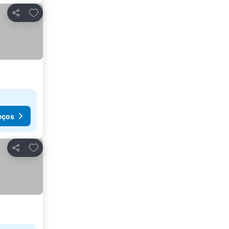
Adicionar aos favoritos
Partilhar
eços
Adicionar aos favoritos
Partilhar