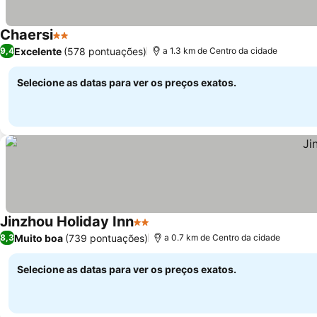
Chaersi
2 Estrelas
Excelente
(578 pontuações)
9,4
a 1.3 km de Centro da cidade
Selecione as datas para ver os preços exatos.
Jinzhou Holiday Inn
2 Estrelas
Muito boa
(739 pontuações)
8,3
a 0.7 km de Centro da cidade
Selecione as datas para ver os preços exatos.