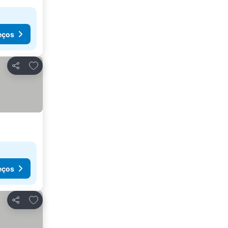
eços
Adicionar aos favoritos
Partilhar
eços
Adicionar aos favoritos
Partilhar