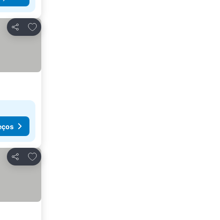
Adicionar aos favoritos
Partilhar
eços
Adicionar aos favoritos
Partilhar