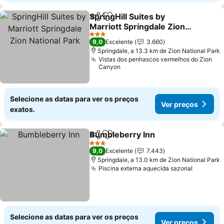
SpringHill Suites by
Partilhar
Adicionar aos favoritos
Marriott Springdale Zion
National Park
Ver preços
3 Estrelas
9,0
Excelente
3.660
Springdale, a 13.3 km de Zion National Park
Vistas dos penhascos vermelhos do Zion
Canyon
Selecione as datas para ver os preços
Ver preços
exatos.
Bumbleberry Inn
Partilhar
Adicionar aos favoritos
Ver preço
3 Estrelas
9,0
Excelente
7.443
Springdale, a 13.0 km de Zion National Park
Piscina externa aquecida sazonal
Ver pre
Selecione as datas para ver os preços
Ver preços