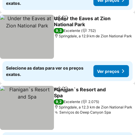
Ver preços
exatos.
Under the Eaves at Zion
Partilhar
Adicionar aos favoritos
National Park
Ver preços
9,3
Excelente
752
Springdale, a 12.9 km de Zion National Park
Selecione as datas para ver os preços
Ver preços
exatos.
Flanigan`s Resort and
Partilhar
Adicionar aos favoritos
Spa
Ver preços
9,2
Excelente
2.075
Springdale, a 12.3 km de Zion National Park
Serviços do Deep Canyon Spa
Ver preço