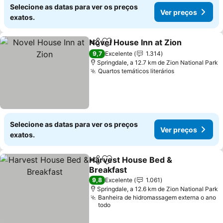
Selecione as datas para ver os preços
Ver preços
exatos.
Novel House Inn at Zion
Partilhar
Adicionar aos favoritos
Ve
9,7
Excelente
1.314
Springdale, a 12.7 km de Zion National Park
Quartos temáticos literários
Ver preços
Selecione as datas para ver os preços
Ver preços
exatos.
Harvest House Bed &
Partilhar
Adicionar aos favoritos
Breakfast
Ver preços
9,8
Excelente
1.061
Springdale, a 12.6 km de Zion National Park
Banheira de hidromassagem externa o ano
todo