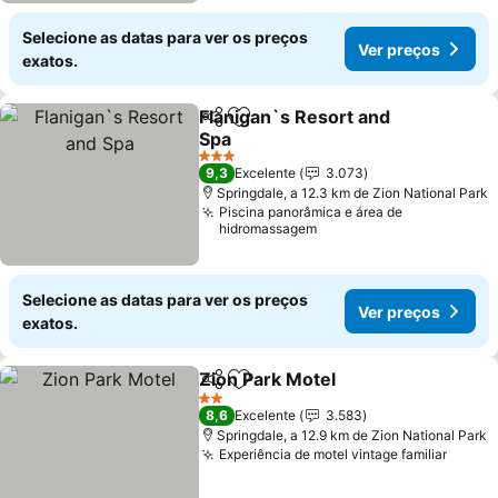
Selecione as datas para ver os preços
Ver preços
exatos.
Flanigan`s Resort and
Partilhar
Adicionar aos favoritos
Spa
Ver preços
3 Estrelas
9,3
Excelente
3.073
Springdale, a 12.3 km de Zion National Park
Piscina panorâmica e área de
hidromassagem
Selecione as datas para ver os preços
Ver preços
exatos.
Zion Park Motel
Partilhar
Adicionar aos favoritos
Ver preços
2 Estrelas
8,6
Excelente
3.583
Springdale, a 12.9 km de Zion National Park
Experiência de motel vintage familiar
Ver p