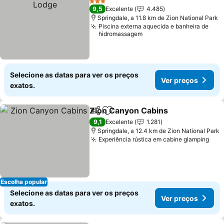
3 Estrelas
9,5
Excelente
4.485
Springdale, a 11.8 km de Zion National Park
Piscina externa aquecida e banheira de
hidromassagem
Selecione as datas para ver os preços
Ver preços
exatos.
Zion Canyon Cabins
Partilhar
Adicionar aos favoritos
Ver p
9,1
Excelente
1.281
Springdale, a 12.4 km de Zion National Park
Experiência rústica em cabine glamping
Ver
Escolha popular
Selecione as datas para ver os preços
Ver preços
exatos.