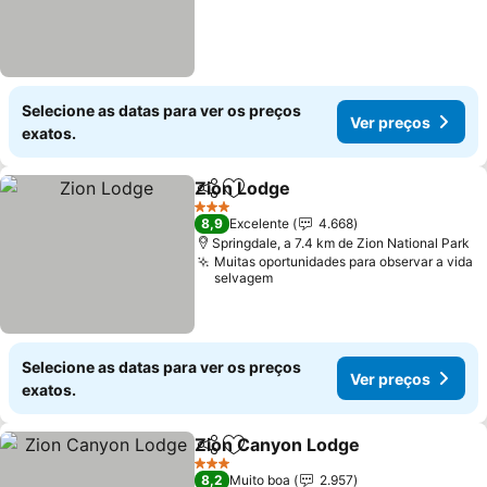
Selecione as datas para ver os preços
Ver preços
exatos.
Zion Lodge
Partilhar
Adicionar aos favoritos
Ver preços
3 Estrelas
8,9
Excelente
4.668
Springdale, a 7.4 km de Zion National Park
Muitas oportunidades para observar a vida
selvagem
Selecione as datas para ver os preços
Ver preços
exatos.
Zion Canyon Lodge
Partilhar
Adicionar aos favoritos
Ver pr
3 Estrelas
8,2
Muito boa
2.957