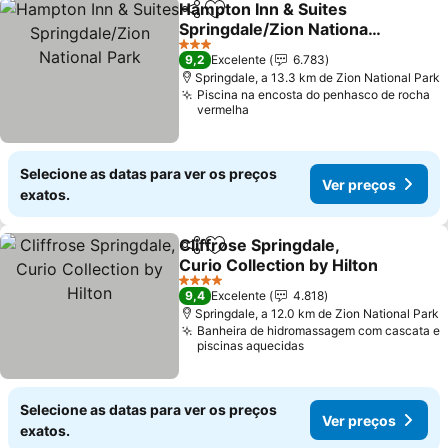
Hampton Inn & Suites
Partilhar
Adicionar aos favoritos
Springdale/Zion National
Park
Ver preços
3 Estrelas
9,2
Excelente
6.783
Springdale, a 13.3 km de Zion National Park
Piscina na encosta do penhasco de rocha
vermelha
Selecione as datas para ver os preços
Ver preços
exatos.
Cliffrose Springdale,
Partilhar
Adicionar aos favoritos
Curio Collection by Hilton
Ver preços
4 Estrelas
9,4
Excelente
4.818
Springdale, a 12.0 km de Zion National Park
Banheira de hidromassagem com cascata e
piscinas aquecidas
Selecione as datas para ver os preços
Ver preços
exatos.