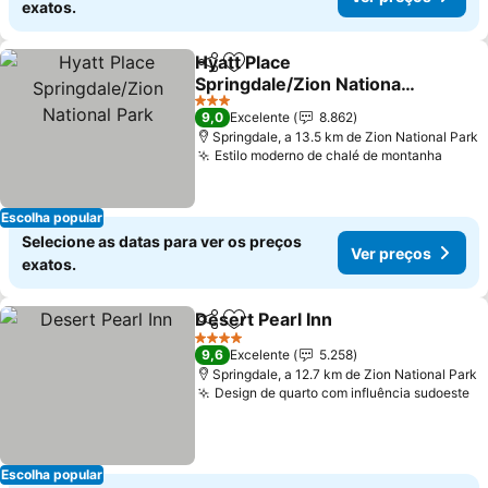
exatos.
Hyatt Place
Partilhar
Adicionar aos favoritos
Springdale/Zion National
Park
Ver preços
3 Estrelas
9,0
Excelente
8.862
Springdale, a 13.5 km de Zion National Park
Estilo moderno de chalé de montanha
Ver p
Escolha popular
Selecione as datas para ver os preços
Ver preços
exatos.
Desert Pearl Inn
Partilhar
Adicionar aos favoritos
Ver preço
4 Estrelas
9,6
Excelente
5.258
Springdale, a 12.7 km de Zion National Park
Design de quarto com influência sudoeste
Ve
Escolha popular