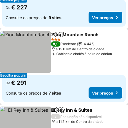
€ 227
De
Consulte os preços de
9 sites
Ver preços
Zion Mountain Ranch
Partilhar
Adicionar aos favoritos
Ver 
3 Estrelas
8,9
Excelente
4.446
a 19.0 km de Centro da cidade
Cabines e chalés à beira do cânion
Ver pr
Escolha popular
€ 291
De
Consulte os preços de
7 sites
Ver preços
El Rey Inn & Suites
Partilhar
Adicionar aos favoritos
Ver pre
/
Pontuação não disponível
a 11.7 km de Centro da cidade