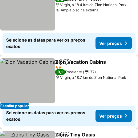
Virgin, a 18.4 km de Zion National Park
Ampla piscina externa
Ver preços
Selecione as datas para ver os preços
Ver preços
exatos.
Zion Vacation Cabins
Partilhar
Adicionar aos favoritos
Ver 
2 Estrelas
9,1
Excelente
77
Virgin, a 18.7 km de Zion National Park
Escolha popular
Selecione as datas para ver os preços
Ver preços
exatos.
Zions Tiny Oasis
Partilhar
Adicionar aos favoritos