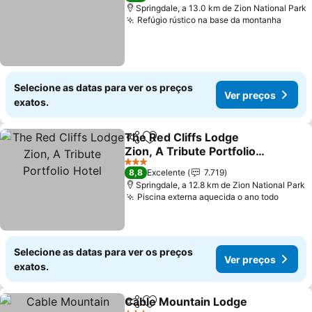
Springdale, a 13.0 km de Zion National Park
Refúgio rústico na base da montanha
Ver p
Selecione as datas para ver os preços
Ver preços
exatos.
The Red Cliffs Lodge
Partilhar
Adicionar aos favoritos
Zion, A Tribute Portfolio
Hotel
Ver preços
3 Estrelas
8,8
Excelente
7.719
Springdale, a 12.8 km de Zion National Park
Piscina externa aquecida o ano todo
Ver p
Selecione as datas para ver os preços
Ver preços
exatos.
Cable Mountain Lodge
Partilhar
Adicionar aos favoritos
Ver