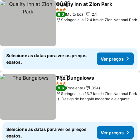
Quality Inn at Zion Park
Partilhar
Adicionar aos favoritos
Ver
3 Estrelas
8,3
Muito boa
27
Springdale, a 12.4 km de Zion National Park
Selecione as datas para ver os preços
Ver preços
exatos.
The Bungalows
Partilhar
Adicionar aos favoritos
Ver preços
3 Estrelas
9,6
Excelente
324
Springdale, a 13.7 km de Zion National Park
Design de bangalô moderno e elegante
Ver 
Selecione as datas para ver os preços
Ver preços
exatos.