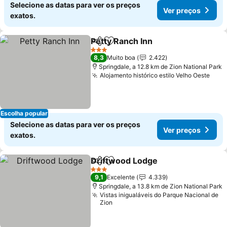
Selecione as datas para ver os preços
Ver preços
exatos.
Petty Ranch Inn
Partilhar
Adicionar aos favoritos
Ver preços
3 Estrelas
8,3
Muito boa
2.422
Springdale, a 12.8 km de Zion National Park
Alojamento histórico estilo Velho Oeste
Ver 
Escolha popular
Selecione as datas para ver os preços
Ver preços
exatos.
Driftwood Lodge
Partilhar
Adicionar aos favoritos
Ver preço
3 Estrelas
9,1
Excelente
4.339
Springdale, a 13.8 km de Zion National Park
Vistas inigualáveis do Parque Nacional de
Zion