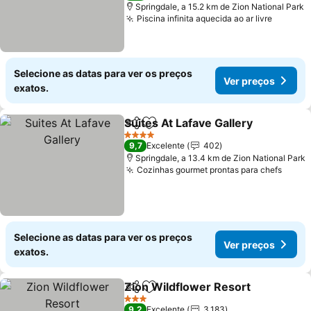
Springdale, a 15.2 km de Zion National Park
Piscina infinita aquecida ao ar livre
Ver pr
Selecione as datas para ver os preços
Ver preços
exatos.
Suites At Lafave Gallery
Partilhar
Adicionar aos favoritos
Ve
4 Estrelas
9,7
Excelente
402
Springdale, a 13.4 km de Zion National Park
Cozinhas gourmet prontas para chefs
Ver p
Selecione as datas para ver os preços
Ver preços
exatos.
Zion Wildflower Resort
Partilhar
Adicionar aos favoritos
Ve
3 Estrelas
9,2
Excelente
3.183