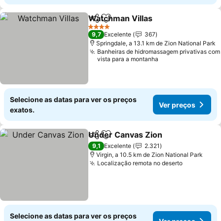
Watchman Villas
Partilhar
Adicionar aos favoritos
Ver preço
4 Estrelas
9,7
Excelente
367
Springdale, a 13.1 km de Zion National Park
Banheiras de hidromassagem privativas com
vista para a montanha
Selecione as datas para ver os preços
Ver preços
exatos.
Under Canvas Zion
Partilhar
Adicionar aos favoritos
Ver pr
9,1
Excelente
2.321
Virgin, a 10.5 km de Zion National Park
Localização remota no deserto
Ver preço
Selecione as datas para ver os preços