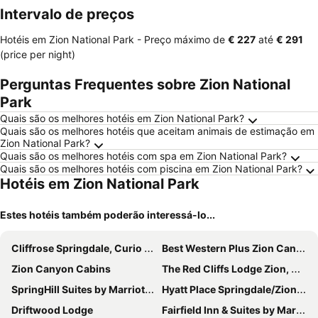
Intervalo de preços
Hotéis em Zion National Park -
Preço máximo
de
‎€ 227
até
‎€ 291
(price per night)
Perguntas Frequentes sobre Zion National
Park
Quais são os melhores hotéis em Zion National Park?
Quais são os melhores hotéis que aceitam animais de estimação em
Zion National Park?
Quais são os melhores hotéis com spa em Zion National Park?
Quais são os melhores hotéis com piscina em Zion National Park?
Hotéis em Zion National Park
Estes hotéis também poderão interessá-lo...
Cliffrose Springdale, Curio Collection by Hilton
Best Western Plus Zion Canyon Inn & Suites
Zion Canyon Cabins
The Red Cliffs Lodge Zion, A Tribute Portfolio Hotel
SpringHill Suites by Marriott Springdale Zion National Park
Hyatt Place Springdale/Zion National Park
Driftwood Lodge
Fairfield Inn & Suites by Marriott Virgin Zion National Park