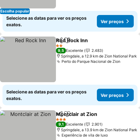
Escolha popular
Selecione as datas para ver os preços
Ver preços
exatos.
Red Rock Inn
Partilhar
Adicionar aos favoritos
Ver preços
2 Estrelas
9,5
Excelente
2.483
Springdale, a 12.9 km de Zion National Park
Perto do Parque Nacional de Zion
Ver pre
Selecione as datas para ver os preços
Ver preços
exatos.
Montclair at Zion
Partilhar
Adicionar aos favoritos
Ver preço
3 Estrelas
9,1
Excelente
2.901
Springdale, a 13.9 km de Zion National Park
Experiência de vila de luxo
Ver preços