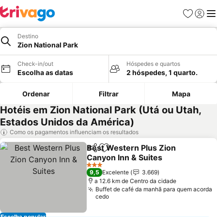
Favoritos
Iniciar
Me
Destino
Zion National Park
Check-in/out
Hóspedes e quartos
Escolha as datas
2 hóspedes, 1 quarto.
Ordenar
Filtrar
Mapa
Hotéis em Zion National Park (Utá ou Utah,
Estados Unidos da América)
Como os pagamentos influenciam os resultados
Best Western Plus Zion
Partilhar
Adicionar aos favoritos
Canyon Inn & Suites
Ver preços
3 Estrelas
9,5
Excelente
3.669
a 12.6 km de Centro da cidade
Buffet de café da manhã para quem acorda
cedo
Escolha popular