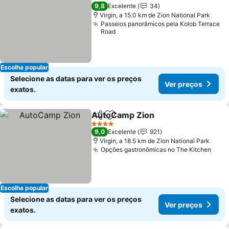
Ver preço
9,8
Excelente
34
Virgin, a 15.0 km de Zion National Park
Passeios panorâmicos pela Kolob Terrace
Road
Escolha popular
Selecione as datas para ver os preços
Ver preços
exatos.
AutoCamp Zion
Partilhar
Adicionar aos favoritos
Ver preços
4 Estrelas
9,0
Excelente
921
Virgin, a 18.5 km de Zion National Park
Opções gastronômicas no The Kitchen
Ver 
Escolha popular
Selecione as datas para ver os preços
Ver preços
exatos.