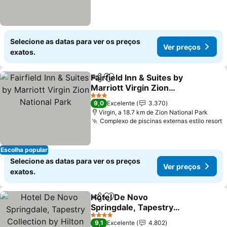
Selecione as datas para ver os preços
Ver preços
exatos.
Fairfield Inn & Suites by
Partilhar
Adicionar aos favoritos
Marriott Virgin Zion
National Park
Ver preços
3 Estrelas
9,0
Excelente
3.370
Virgin, a 18.7 km de Zion National Park
Complexo de piscinas externas estilo resort
V
Escolha popular
Selecione as datas para ver os preços
Ver preços
exatos.
Hotel De Novo
Partilhar
Adicionar aos favoritos
Springdale, Tapestry
Collection by Hilton
Ver preços
4 Estrelas
9,1
Excelente
4.802