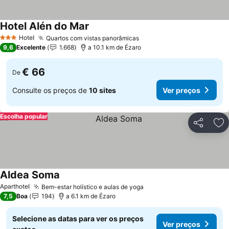
Hotel Alén do Mar
Hotel
Quartos com vistas panorâmicas
3 Estrelas
9,6
Excelente
1.668
a 10.1 km de Ézaro
€ 66
De
Consulte os preços de
10 sites
Ver preços
Escolha popular
Partilhar
Ad
Aldea Soma
Aparthotel
Bem-estar holístico e aulas de yoga
7,5
Boa
194
a 6.1 km de Ézaro
Selecione as datas para ver os preços
Ver preços