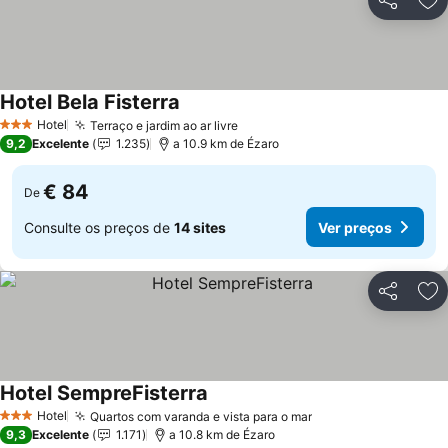
Partilhar
Ad
Hotel Bela Fisterra
Hotel
Terraço e jardim ao ar livre
3 Estrelas
9,2
Excelente
1.235
a 10.9 km de Ézaro
€ 84
De
Consulte os preços de
14 sites
Ver preços
Partilhar
Ad
Hotel SempreFisterra
Hotel
Quartos com varanda e vista para o mar
3 Estrelas
9,3
Excelente
1.171
a 10.8 km de Ézaro