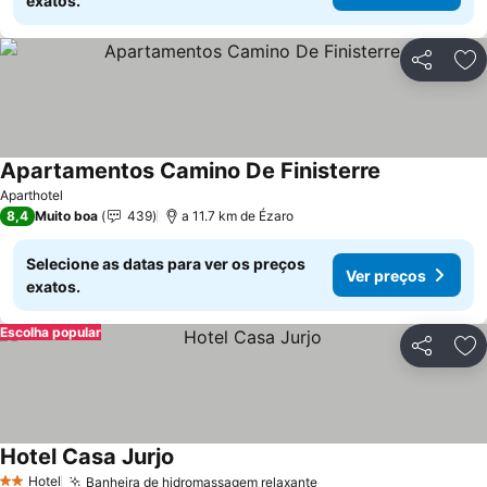
exatos.
Partilhar
Ad
Apartamentos Camino De Finisterre
Aparthotel
8,4
Muito boa
439
a 11.7 km de Ézaro
Selecione as datas para ver os preços
Ver preços
exatos.
Escolha popular
Partilhar
Ad
Hotel Casa Jurjo
Hotel
Banheira de hidromassagem relaxante