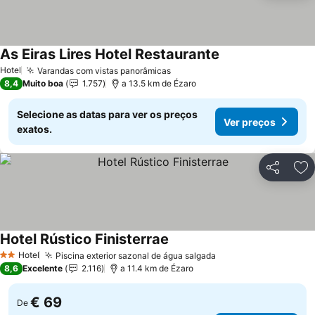
As Eiras Lires Hotel Restaurante
Hotel
Varandas com vistas panorâmicas
8,4
Muito boa
1.757
a 13.5 km de Ézaro
Selecione as datas para ver os preços
Ver preços
exatos.
Partilhar
Ad
Hotel Rústico Finisterrae
Hotel
Piscina exterior sazonal de água salgada
2 Estrelas
8,6
Excelente
2.116
a 11.4 km de Ézaro
€ 69
De