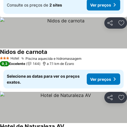
Consulte os preços de
2 sites
Ver preços
Partilhar
Ad
Nidos de carnota
Hotel
Piscina aquecida e hidromassagem
3 Estrelas
9,3
Excelente
144
a 7.1 km de Ézaro
Selecione as datas para ver os preços
Ver preços
exatos.
Partilhar
Ad
Hotel de Naturaleza AV