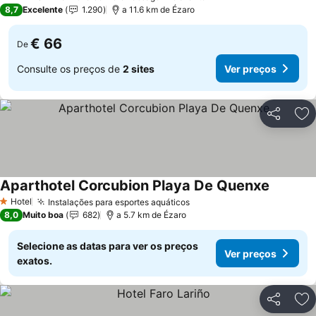
2 Estrelas
8,7
Excelente
1.290
a 11.6 km de Ézaro
€ 66
De
Consulte os preços de
2 sites
Ver preços
Partilhar
Ad
Aparthotel Corcubion Playa De Quenxe
Hotel
Instalações para esportes aquáticos
1 Estrelas
8,0
Muito boa
682
a 5.7 km de Ézaro
Selecione as datas para ver os preços
Ver preços
exatos.
Partilhar
Ad