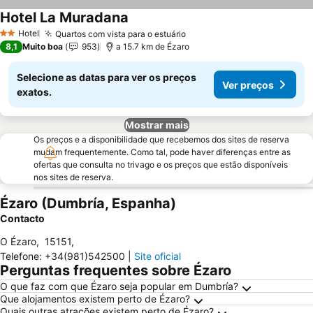
Hotel La Muradana
Hotel
Quartos com vista para o estuário
2 Estrelas
8,1
Muito boa
953
a 15.7 km de Ézaro
Selecione as datas para ver os preços
Ver preços
exatos.
Mostrar mais
Os preços e a disponibilidade que recebemos dos sites de reserva
mudam frequentemente. Como tal, pode haver diferenças entre as
ofertas que consulta no trivago e os preços que estão disponíveis
nos sites de reserva.
Ézaro (Dumbría, Espanha)
Contacto
O Ézaro
,
15151
,
Telefone
:
+34(981)542500
|
Site oficial
Perguntas frequentes sobre Ézaro
O que faz com que Ézaro seja popular em Dumbría?
Que alojamentos existem perto de Ézaro?
Quais outras atrações existem perto de Ézaro?