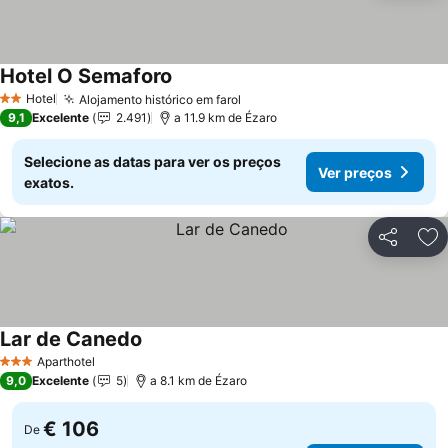
Hotel O Semaforo
Hotel
Alojamento histórico em farol
2 Estrelas
9,1
Excelente
2.491
a 11.9 km de Ézaro
Selecione as datas para ver os preços
Ver preços
exatos.
Partilhar
Ad
Lar de Canedo
Aparthotel
3 Estrelas
9,0
Excelente
5
a 8.1 km de Ézaro
€ 106
De