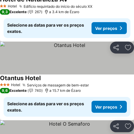
Hotel
Edifício requintado do início do século XX
2 Estrelas
9,3
Excelente
267
a 3.4 km de Ézaro
Selecione as datas para ver os preços
Ver preços
exatos.
Partilhar
Ad
Otantus Hotel
Hotel
Serviços de massagem de bem-estar
3 Estrelas
9,6
Excelente
740
a 15.7 km de Ézaro
Selecione as datas para ver os preços
Ver preços
exatos.
Partilhar
Ad