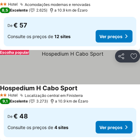
Hotel
Acomodações modernas e renovadas
2 Estrelas
8,5
Excelente
2.625
a 10.9 km de Ézaro
€ 57
De
Consulte os preços de
12 sites
Ver preços
Escolha popular
Partilhar
Ad
Hospedium H Cabo Sport
Hotel
Localização central em Finisterra
2 Estrelas
9,1
Excelente
3.273
a 10.9 km de Ézaro
€ 48
De
Consulte os preços de
4 sites
Ver preços