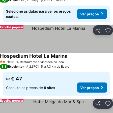
9,1
Excelente
1.348
a 1.8 km de Ézaro
Selecione as datas para ver os preços
Ver preços
exatos.
Escolha popular
Partilhar
Ad
Hospedium Hotel La Marina
Hotel
Restaurante e vinoteca no local
2 Estrelas
8,8
Excelente
2.670
a 7.3 km de Ézaro
€ 47
De
Consulte os preços de
9 sites
Ver preços
Escolha popular
Partilhar
Ad