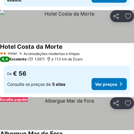
Partilhar
Ad
Hotel Costa da Morte
Hotel
Acomodações modernas e limpas
2 Estrelas
9,4
Excelente
1.587
a 11.0 km de Ézaro
€ 56
De
Consulte os preços de
5 sites
Ver preços
Escolha popular
Partilhar
Ad
Albergue Mar de Fora