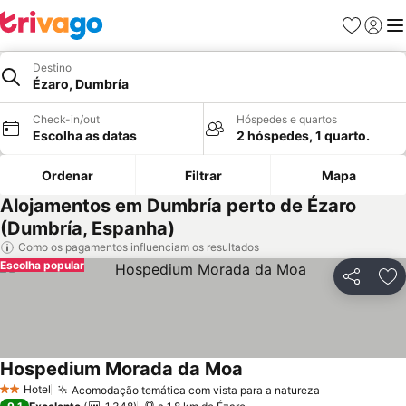
Favoritos
Iniciar
Me
Destino
Ézaro, Dumbría
Check-in/out
Hóspedes e quartos
Escolha as datas
2 hóspedes, 1 quarto.
Ordenar
Filtrar
Mapa
Alojamentos em Dumbría perto de Ézaro
(Dumbría, Espanha)
Como os pagamentos influenciam os resultados
Escolha popular
Partilhar
Ad
Hospedium Morada da Moa
Hotel
Acomodação temática com vista para a natureza
2 Estrelas