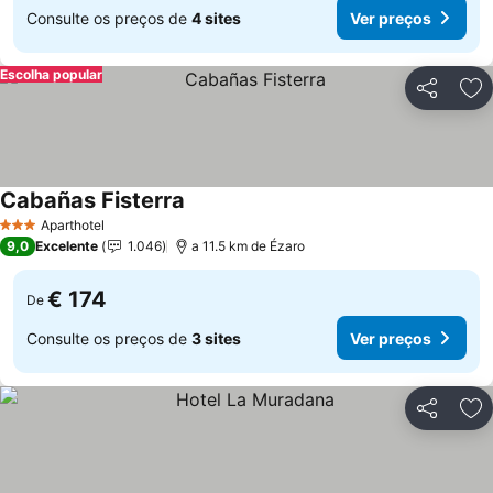
Consulte os preços de
4 sites
Ver preços
Escolha popular
Partilhar
Ad
Cabañas Fisterra
Aparthotel
3 Estrelas
9,0
Excelente
1.046
a 11.5 km de Ézaro
€ 174
De
Consulte os preços de
3 sites
Ver preços
Partilhar
Ad