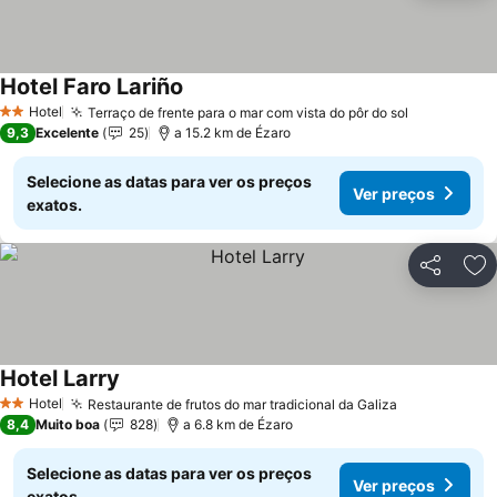
Hotel Faro Lariño
Hotel
Terraço de frente para o mar com vista do pôr do sol
2 Estrelas
9,3
Excelente
25
a 15.2 km de Ézaro
Selecione as datas para ver os preços
Ver preços
exatos.
Partilhar
Ad
Hotel Larry
Hotel
Restaurante de frutos do mar tradicional da Galiza
2 Estrelas
8,4
Muito boa
828
a 6.8 km de Ézaro
Selecione as datas para ver os preços
Ver preços
exatos.