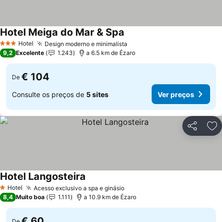
Hotel Meiga do Mar & Spa
Hotel
Design moderno e minimalista
3 Estrelas
9,2
Excelente
1.243
a 6.5 km de Ézaro
€ 104
De
Consulte os preços de
5 sites
Ver preços
Partilhar
Ad
Hotel Langosteira
Hotel
Acesso exclusivo a spa e ginásio
1 Estrelas
8,4
Muito boa
1.111
a 10.9 km de Ézaro
€ 60
De