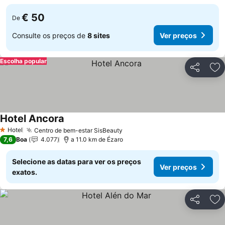
€ 50
De
Consulte os preços de
8 sites
Ver preços
Escolha popular
Partilhar
Ad
Hotel Ancora
Hotel
Centro de bem-estar SisBeauty
1 Estrelas
7,6
Boa
4.077
a 11.0 km de Ézaro
Selecione as datas para ver os preços
Ver preços
exatos.
Partilhar
Ad