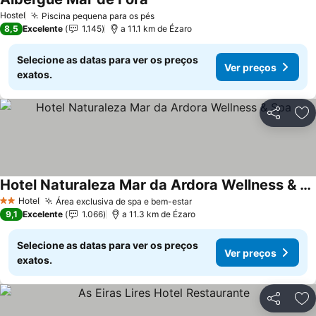
Hostel
Piscina pequena para os pés
8,5
Excelente
1.145
a 11.1 km de Ézaro
Selecione as datas para ver os preços
Ver preços
exatos.
Partilhar
Ad
Hotel Naturaleza Mar da Ardora Wellness & Spa
Hotel
Área exclusiva de spa e bem-estar
2 Estrelas
9,1
Excelente
1.066
a 11.3 km de Ézaro
Selecione as datas para ver os preços
Ver preços
exatos.
Partilhar
Ad