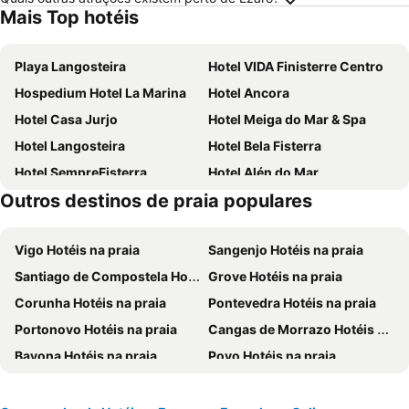
Mais Top hotéis
Playa Langosteira
Hotel VIDA Finisterre Centro
Hospedium Hotel La Marina
Hotel Ancora
Hotel Casa Jurjo
Hotel Meiga do Mar & Spa
Hotel Langosteira
Hotel Bela Fisterra
Hotel SempreFisterra
Hotel Alén do Mar
Outros destinos de praia populares
Hospedium H Cabo Sport
Hotel Oca Insua Costa da Morte
Hotel Rústico Punta Uia
Hotel Playa de Sardiñeiro
Vigo Hotéis na praia
Sangenjo Hotéis na praia
Hotel Ancora
Hospedium Morada da Moa
Santiago de Compostela Hotéis na praia
Grove Hotéis na praia
Hotel Costa da Morte
Apartamento Corcubion Playa de Quenxe
Corunha Hotéis na praia
Pontevedra Hotéis na praia
Otantus Hotel
Hotel As Brisas Do Freixo
Portonovo Hotéis na praia
Cangas de Morrazo Hotéis na praia
Hotel Faro de Finisterre
Hotel Naturaleza Mar da Ardora Wellness & Spa
Bayona Hotéis na praia
Poyo Hotéis na praia
Hotel Rústico Finisterrae
Hotel Larry
Nigrán Hotéis na praia
Meaño Hotéis na praia
Hotel Tematico Do Banco Azul
Hotel Mar de Fisterra
Moaña Hotéis na praia
Mondariz Hotéis na praia