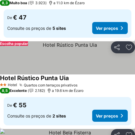
8,3
Muito boa
3.923
a 11.0 km de Ézaro
€ 47
De
Consulte os preços de
5 sites
Ver preços
Escolha popular
Partilhar
Ad
Hotel Rústico Punta Uia
Hotel
Quartos com terraços privativos
2 Estrelas
8,5
Excelente
2.182
a 19.6 km de Ézaro
€ 55
De
Consulte os preços de
2 sites
Ver preços