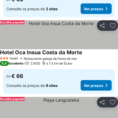
Consulte os preços de
2 sites
Ver preços
Escolha popular
Partilhar
Ad
Hotel Oca Insua Costa da Morte
Hotel
Restaurante galego de frutos do mar
3 Estrelas
8,8
Excelente
2.935
a 7.3 km de Ézaro
€ 66
De
Consulte os preços de
8 sites
Ver preços
Escolha popular
Partilhar
Ad