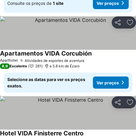
Consulte os preços de
1 site
Ver preços
Partilhar
Ad
Apartamentos VIDA Corcubión
Aparthotel
Atividades de esportes de aventura
8,9
Excelente
281
a 5.8 km de Ézaro
Selecione as datas para ver os preços
Ver preços
exatos.
Partilhar
Ad
Hotel VIDA Finisterre Centro