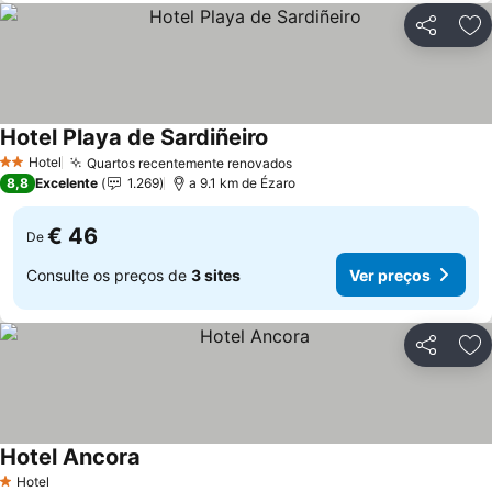
Partilhar
Ad
Hotel Playa de Sardiñeiro
Hotel
Quartos recentemente renovados
2 Estrelas
8,8
Excelente
1.269
a 9.1 km de Ézaro
€ 46
De
Consulte os preços de
3 sites
Ver preços
Partilhar
Ad
Hotel Ancora
Hotel
1 Estrelas