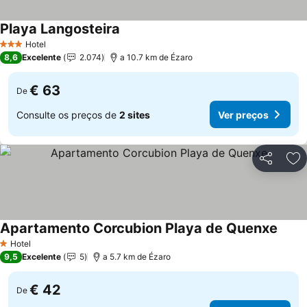
Playa Langosteira
Hotel
3 Estrelas
8,6
Excelente
2.074
a 10.7 km de Ézaro
€ 63
De
Consulte os preços de
2 sites
Ver preços
Partilhar
Ad
Apartamento Corcubion Playa de Quenxe
Hotel
1 Estrelas
9,5
Excelente
5
a 5.7 km de Ézaro
€ 42
De