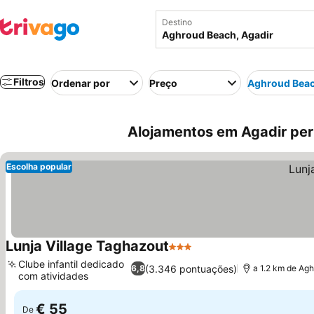
Destino
Filtros
Ordenar por
Preço
Aghroud Bea
Alojamentos em Agadir per
Escolha popular
Lunja Village Taghazout
3 Estrelas
Ver preços
Clube infantil dedicado
(3.346 pontuações)
6,8
a 1.2 km de Ag
com atividades
Ver preços
€ 55
De