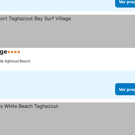
Ver pre
age
4 Estrelas
Ver preços
 de Aghroud Beach
Ver pre