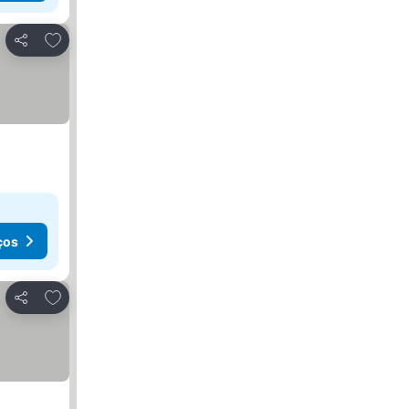
Adicionar aos favoritos
Partilhar
ços
Adicionar aos favoritos
Partilhar