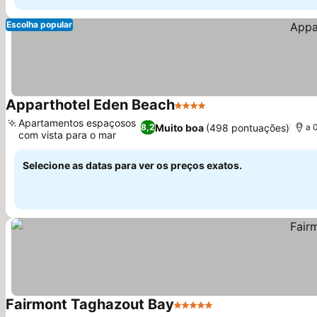
Escolha popular
Apparthotel Eden Beach
4 Estrelas
Ver preços
Apartamentos espaçosos
Muito boa
(498 pontuações)
8,2
a 
com vista para o mar
Ver preços
Selecione as datas para ver os preços exatos.
Fairmont Taghazout Bay
5 Estrelas
Ver preços