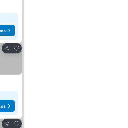
ços
Adicionar aos favoritos
Partilhar
ços
Adicionar aos favoritos
Partilhar