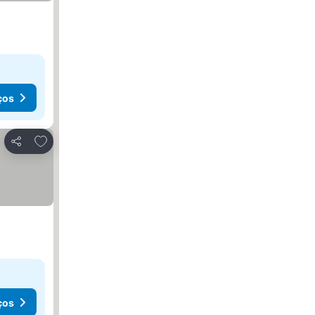
ços
Adicionar aos favoritos
Partilhar
ços