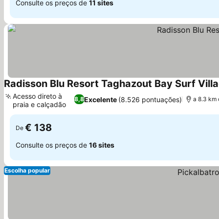
Consulte os preços de
11 sites
Radisson Blu Resort Taghazout Bay Surf Vill
Acesso direto à
Excelente
(8.526 pontuações)
8,8
a 8.3 km
praia e calçadão
Ver preços
€ 138
De
Consulte os preços de
16 sites
Escolha popular