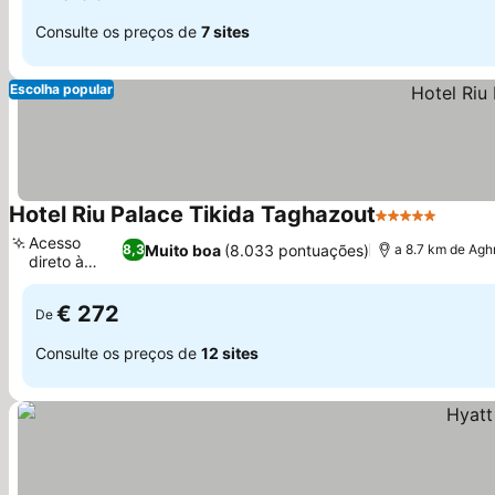
Consulte os preços de
7 sites
Escolha popular
Hotel Riu Palace Tikida Taghazout
5 Estrelas
Ver pr
Acesso
Muito boa
(8.033 pontuações)
8,3
a 8.7 km de Ag
direto à
Ver preços
praia
€ 272
De
Consulte os preços de
12 sites