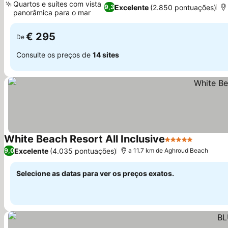
Quartos e suítes com vista
Excelente
(2.850 pontuações)
9,3
panorâmica para o mar
Ver preços
€ 295
De
Consulte os preços de
14 sites
White Beach Resort All Inclusive
5 Estrelas
Ver preç
Excelente
(4.035 pontuações)
9,0
a 11.7 km de Aghroud Beach
Selecione as datas para ver os preços exatos.