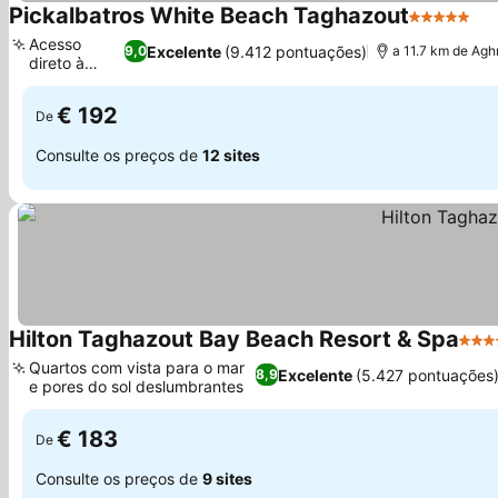
Pickalbatros White Beach Taghazout
5 Estrelas
Ve
Acesso
Excelente
(9.412 pontuações)
9,0
a 11.7 km de Ag
direto à
Ver preços
praia
€ 192
De
Consulte os preços de
12 sites
Hilton Taghazout Bay Beach Resort & Spa
5 Es
Quartos com vista para o mar
Excelente
(5.427 pontuações
8,9
e pores do sol deslumbrantes
Ver preços
€ 183
De
Consulte os preços de
9 sites