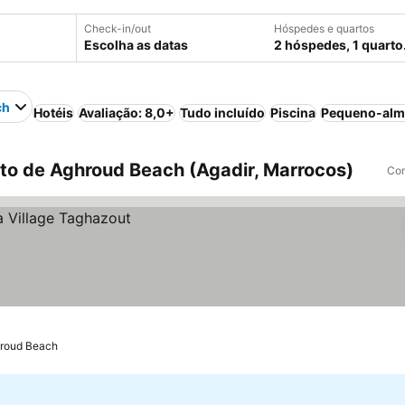
Check-in/out
Hóspedes e quartos
Escolha as datas
2 hóspedes, 1 quarto
ch
Hotéis
Avaliação: 8,0+
Tudo incluído
Piscina
Pequeno-almo
to de Aghroud Beach (Agadir, Marrocos)
Com
hroud Beach