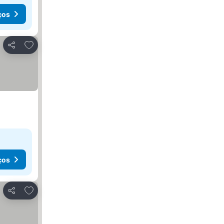
ços
Adicionar aos favoritos
Partilhar
ços
Adicionar aos favoritos
Partilhar