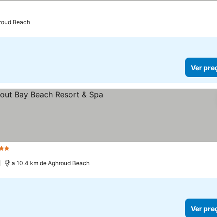
r preços
hroud Beach
Ver pre
trelas
Ver preços
)
a 10.4 km de Aghroud Beach
Ver pre