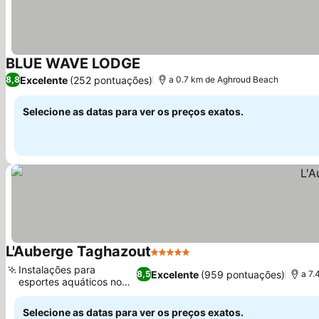
BLUE WAVE LODGE
Ver preços
Excelente
(252 pontuações)
8,8
a 0.7 km de Aghroud Beach
Selecione as datas para ver os preços exatos.
L'Auberge Taghazout
5 Estrelas
Ver preços
Instalações para
Excelente
(959 pontuações)
8,5
a 7.
esportes aquáticos no
Ver preços
local
Selecione as datas para ver os preços exatos.