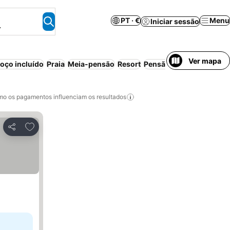
PT · €
Menu
Iniciar sessão
.
Ver mapa
ço incluído
Praia
Meia-pensão
Resort
Pensão completa
Aparth
o os pagamentos influenciam os resultados
Adicionar aos favoritos
Partilhar