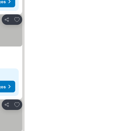
ços
Adicionar aos favoritos
Partilhar
ços
Adicionar aos favoritos
Partilhar