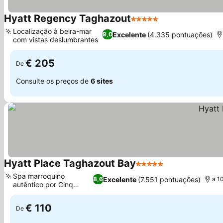
Hyatt Regency Taghazout
5 Estrelas
Ver preços
Localização à beira-mar
Excelente
(4.335 pontuações)
9,0
com vistas deslumbrantes
Ver preços
€ 205
De
Consulte os preços de
6 sites
Hyatt Place Taghazout Bay
5 Estrelas
Ver preços
Spa marroquino
Excelente
(7.551 pontuações)
8,6
a 1
autêntico por Cinq
Ver preços
Mondes
€ 110
De