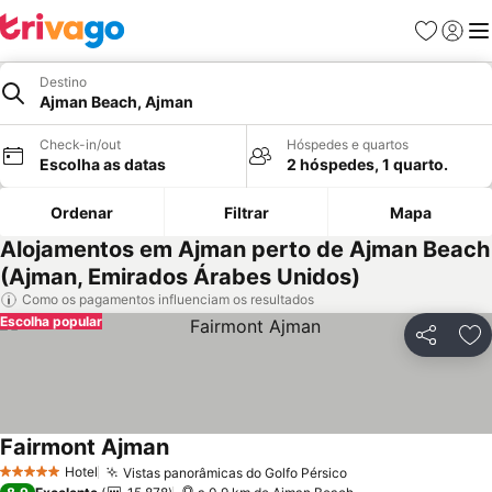
Favoritos
Iniciar
Me
Destino
Ajman Beach, Ajman
Check-in/out
Hóspedes e quartos
Escolha as datas
2 hóspedes, 1 quarto.
Ordenar
Filtrar
Mapa
Alojamentos em Ajman perto de Ajman Beach
(Ajman, Emirados Árabes Unidos)
Como os pagamentos influenciam os resultados
Escolha popular
Partilhar
Ad
Fairmont Ajman
Hotel
Vistas panorâmicas do Golfo Pérsico
5 Estrelas