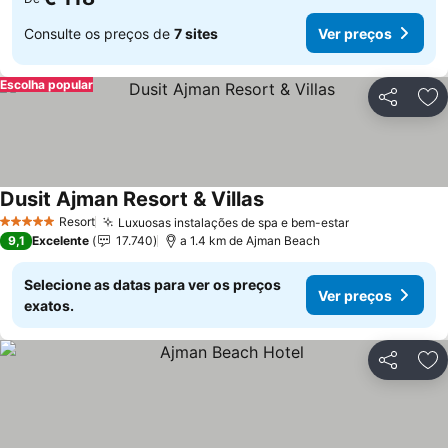
Consulte os preços de
7 sites
Ver preços
Escolha popular
Partilhar
Ad
Dusit Ajman Resort & Villas
Resort
Luxuosas instalações de spa e bem-estar
5 Estrelas
9,1
Excelente
17.740
a 1.4 km de Ajman Beach
Selecione as datas para ver os preços
Ver preços
exatos.
Partilhar
Ad