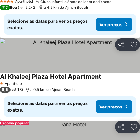
Aparthotel
Clube infantil e áreas de lazer dedicadas
4 Estrelas
7,7
Boa
5.242
a 4.5 km de Ajman Beach
Selecione as datas para ver os preços
Ver preços
exatos.
Partilhar
Ad
Al Khaleej Plaza Hotel Apartment
Aparthotel
1 Estrelas
6,5
13
a 0.5 km de Ajman Beach
Selecione as datas para ver os preços
Ver preços
exatos.
Escolha popular
Partilhar
Ad