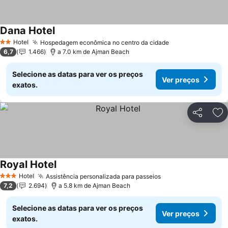
Dana Hotel
Hotel
Hospedagem econômica no centro da cidade
2 Estrelas
6,7
1.466
a 7.0 km de Ajman Beach
Selecione as datas para ver os preços
Ver preços
exatos.
Partilhar
Ad
Royal Hotel
Hotel
Assistência personalizada para passeios
3 Estrelas
7,2
2.694
a 5.8 km de Ajman Beach
Selecione as datas para ver os preços
Ver preços
exatos.