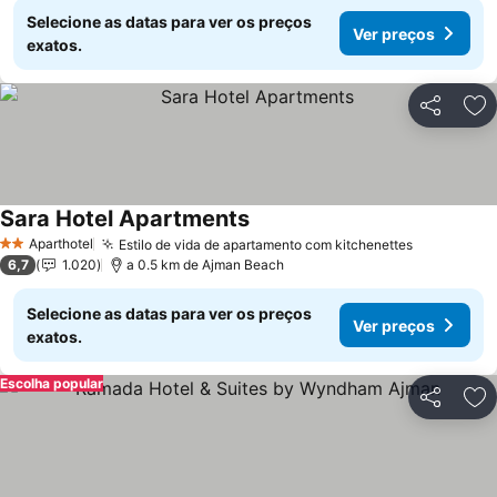
Selecione as datas para ver os preços
Ver preços
exatos.
Partilhar
Ad
Sara Hotel Apartments
Aparthotel
Estilo de vida de apartamento com kitchenettes
2 Estrelas
6,7
1.020
a 0.5 km de Ajman Beach
Selecione as datas para ver os preços
Ver preços
exatos.
Escolha popular
Partilhar
Ad