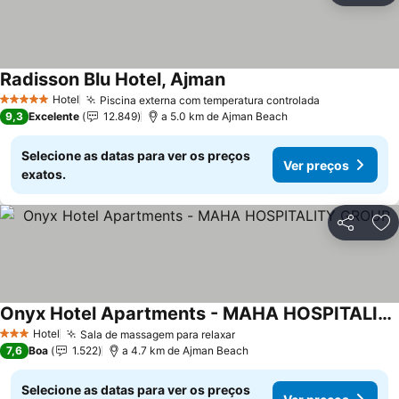
Radisson Blu Hotel, Ajman
Hotel
Piscina externa com temperatura controlada
5 Estrelas
9,3
Excelente
12.849
a 5.0 km de Ajman Beach
Selecione as datas para ver os preços
Ver preços
exatos.
Partilhar
Ad
Onyx Hotel Apartments - MAHA HOSPITALITY GROUP
Hotel
Sala de massagem para relaxar
3 Estrelas
7,6
Boa
1.522
a 4.7 km de Ajman Beach
Selecione as datas para ver os preços