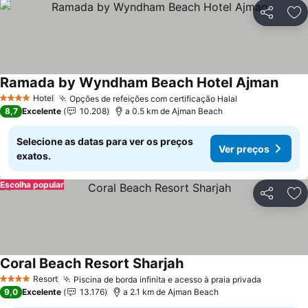
Partilhar
Ad
Ramada by Wyndham Beach Hotel Ajman
Hotel
Opções de refeições com certificação Halal
4 Estrelas
8,7
Excelente
10.208
a 0.5 km de Ajman Beach
Selecione as datas para ver os preços
Ver preços
exatos.
Escolha popular
Partilhar
Ad
Coral Beach Resort Sharjah
Resort
Piscina de borda infinita e acesso à praia privada
4 Estrelas
9,0
Excelente
13.176
a 2.1 km de Ajman Beach