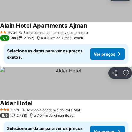
Alain Hotel Apartments Ajman
Hotel
Spa e bem-estar com serviço completo
2 Estrelas
7,7
Boa
2.952
a 4.3 km de Ajman Beach
Selecione as datas para ver os preços
Ver preços
exatos.
Partilhar
Ad
Aldar Hotel
Hotel
Acesso à academia do Rolla Mall
3 Estrelas
6,9
2.738
a 7.0 km de Ajman Beach
Selecione as datas para ver os preços
Ver preços