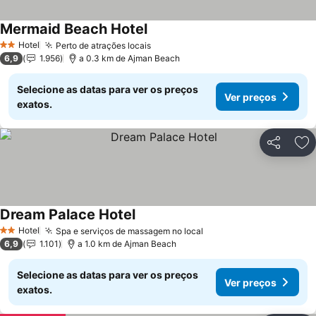
Mermaid Beach Hotel
Hotel
Perto de atrações locais
2 Estrelas
6,9
1.956
a 0.3 km de Ajman Beach
Selecione as datas para ver os preços
Ver preços
exatos.
Partilhar
Ad
Dream Palace Hotel
Hotel
Spa e serviços de massagem no local
2 Estrelas
6,9
1.101
a 1.0 km de Ajman Beach
Selecione as datas para ver os preços
Ver preços
exatos.