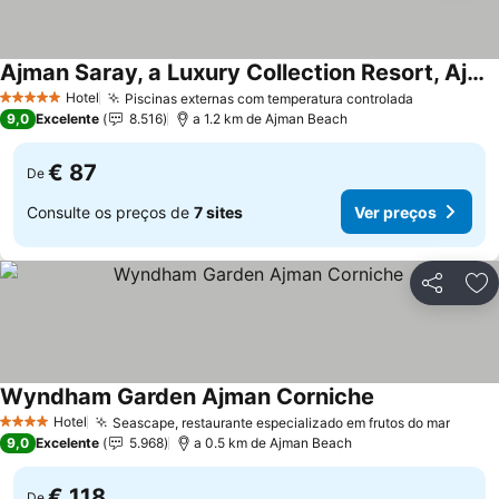
Ajman Saray, a Luxury Collection Resort, Ajman
Hotel
Piscinas externas com temperatura controlada
5 Estrelas
9,0
Excelente
8.516
a 1.2 km de Ajman Beach
€ 87
De
Consulte os preços de
7 sites
Ver preços
Partilhar
Ad
Wyndham Garden Ajman Corniche
Hotel
Seascape, restaurante especializado em frutos do mar
4 Estrelas
9,0
Excelente
5.968
a 0.5 km de Ajman Beach
€ 118
De