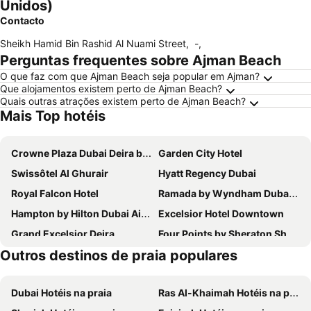
Unidos)
Contacto
Sheikh Hamid Bin Rashid Al Nuami Street
,
-
,
Perguntas frequentes sobre Ajman Beach
O que faz com que Ajman Beach seja popular em Ajman?
Que alojamentos existem perto de Ajman Beach?
Quais outras atrações existem perto de Ajman Beach?
Mais Top hotéis
Crowne Plaza Dubai Deira by IHG
Garden City Hotel
Swissôtel Al Ghurair
Hyatt Regency Dubai
Royal Falcon Hotel
Ramada by Wyndham Dubai Deira
Hampton by Hilton Dubai Airport
Excelsior Hotel Downtown
Grand Excelsior Deira
Four Points by Sheraton Sharjah
Outros destinos de praia populares
ibis Dubai Al Rigga
Seven Seas Hotel
Golden Sands Hotel & Residences
Hilton Garden Inn Dubai Deira
Dubai Hotéis na praia
Ras Al-Khaimah Hotéis na praia
City Avenue Hotel
Hotel LLC