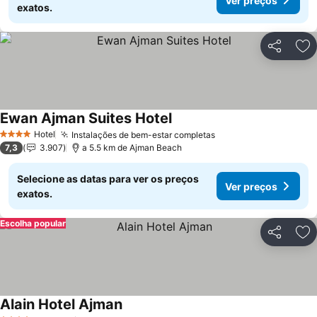
Ver preços
exatos.
Partilhar
Ad
Ewan Ajman Suites Hotel
Hotel
Instalações de bem-estar completas
4 Estrelas
7,3
3.907
a 5.5 km de Ajman Beach
Selecione as datas para ver os preços
Ver preços
exatos.
Escolha popular
Partilhar
Ad
Alain Hotel Ajman