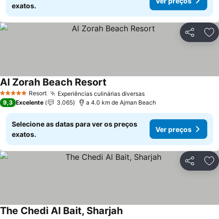
Ver preços
exatos.
Partilhar
Ad
Al Zorah Beach Resort
Resort
Experiências culinárias diversas
5 Estrelas
9,3
Excelente
3.065
a 4.0 km de Ajman Beach
Selecione as datas para ver os preços
Ver preços
exatos.
Partilhar
Ad
The Chedi Al Bait, Sharjah