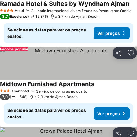
Ramada Hotel & Suites by Wyndham Ajman
Hotel
Culinária internacional diversificada no Restaurante Orchid
4 Estrelas
8,7
Excelente
15.876
a 3.7 km de Ajman Beach
Selecione as datas para ver os preços
Ver preços
exatos.
Escolha popular
Partilhar
Ad
Midtown Furnished Apartments
Aparthotel
Serviço de compras no quarto
3 Estrelas
7,0
1.548
a 2.9 km de Ajman Beach
Selecione as datas para ver os preços
Ver preços
exatos.
Partilhar
Ad