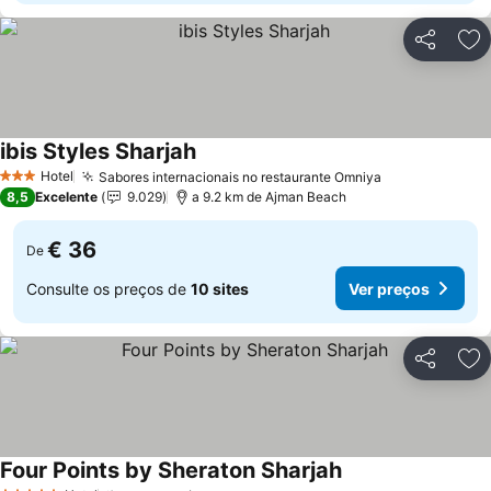
Partilhar
Ad
ibis Styles Sharjah
Hotel
Sabores internacionais no restaurante Omniya
3 Estrelas
8,5
Excelente
9.029
a 9.2 km de Ajman Beach
€ 36
De
Consulte os preços de
10 sites
Ver preços
Partilhar
Ad
Four Points by Sheraton Sharjah