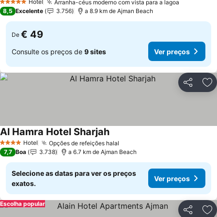
Hotel
Arranha-céus moderno com vista para a lagoa
5 Estrelas
8,5
Excelente
3.756
a 8.9 km de Ajman Beach
€ 49
De
Consulte os preços de
9 sites
Ver preços
Partilhar
Ad
Al Hamra Hotel Sharjah
Hotel
Opções de refeições halal
4 Estrelas
7,7
Boa
3.738
a 6.7 km de Ajman Beach
Selecione as datas para ver os preços
Ver preços
exatos.
Escolha popular
Partilhar
Ad