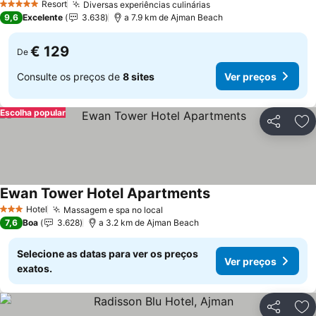
Resort
Diversas experiências culinárias
5 Estrelas
9,6
Excelente
3.638
a 7.9 km de Ajman Beach
€ 129
De
Consulte os preços de
8 sites
Ver preços
Escolha popular
Partilhar
Ad
Ewan Tower Hotel Apartments
Hotel
Massagem e spa no local
3 Estrelas
7,6
Boa
3.628
a 3.2 km de Ajman Beach
Selecione as datas para ver os preços
Ver preços
exatos.
Partilhar
Ad