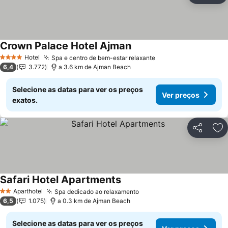
Crown Palace Hotel Ajman
Hotel
Spa e centro de bem-estar relaxante
4 Estrelas
6,4
3.772
a 3.6 km de Ajman Beach
Selecione as datas para ver os preços
Ver preços
exatos.
Partilhar
Ad
Safari Hotel Apartments
Aparthotel
Spa dedicado ao relaxamento
2 Estrelas
6,5
1.075
a 0.3 km de Ajman Beach
Selecione as datas para ver os preços