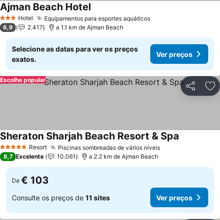
Ajman Beach Hotel
Hotel
Equipamentos para esportes aquáticos
3 Estrelas
6,9
2.417
a 1.1 km de Ajman Beach
Selecione as datas para ver os preços
Ver preços
exatos.
Escolha popular
Partilhar
Ad
Sheraton Sharjah Beach Resort & Spa
Resort
Piscinas sombreadas de vários níveis
5 Estrelas
8,7
Excelente
10.061
a 2.2 km de Ajman Beach
€ 103
De
Consulte os preços de
11 sites
Ver preços