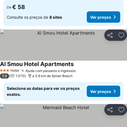
€ 58
De
Consulte os preços de
8 sites
Ver preços
Partilhar
Ad
Al Smou Hotel Apartments
Hotel
Ajuda com passeios e ingressos
3 Estrelas
7,2
1.070
a 0.6 km de Ajman Beach
Selecione as datas para ver os preços
Ver preços
exatos.
Partilhar
Ad