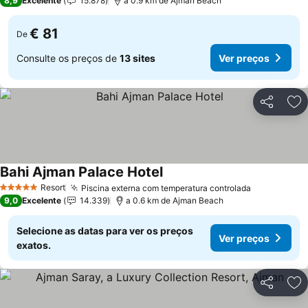
8,9
Excelente
15.878
a 0.9 km de Ajman Beach
€ 81
De
Consulte os preços de
13 sites
Ver preços
Partilhar
Ad
Bahi Ajman Palace Hotel
Resort
Piscina externa com temperatura controlada
5 Estrelas
9,0
Excelente
14.339
a 0.6 km de Ajman Beach
Selecione as datas para ver os preços
Ver preços
exatos.
Partilhar
Ad