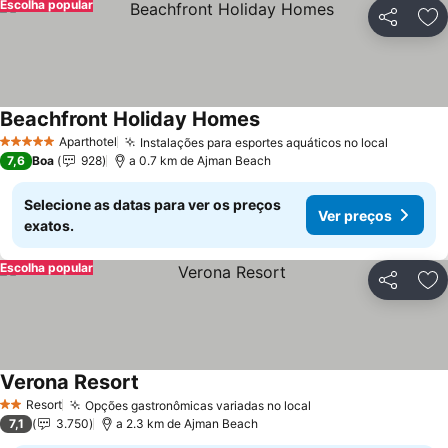
Escolha popular
Partilhar
Ad
Beachfront Holiday Homes
Aparthotel
Instalações para esportes aquáticos no local
5 Estrelas
7,6
Boa
928
a 0.7 km de Ajman Beach
Selecione as datas para ver os preços
Ver preços
exatos.
Escolha popular
Partilhar
Ad
Verona Resort
Resort
Opções gastronômicas variadas no local
2 Estrelas
7,1
3.750
a 2.3 km de Ajman Beach