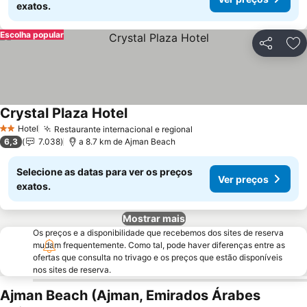
exatos.
Escolha popular
Partilhar
Ad
Crystal Plaza Hotel
Hotel
Restaurante internacional e regional
2 Estrelas
6,3
7.038
a 8.7 km de Ajman Beach
Selecione as datas para ver os preços
Ver preços
exatos.
Mostrar mais
Os preços e a disponibilidade que recebemos dos sites de reserva
mudam frequentemente. Como tal, pode haver diferenças entre as
ofertas que consulta no trivago e os preços que estão disponíveis
nos sites de reserva.
Ajman Beach (Ajman, Emirados Árabes