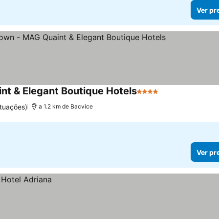
Ver pr
nt & Elegant Boutique Hotels
4 Estrelas
Ver preços
ntuações)
a 1.2 km de Bacvice
Ver pr