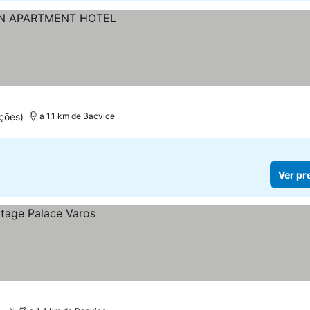
ções)
a 1.1 km de Bacvice
Ver pr