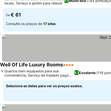
Muito boa
(784 pontuaçõ
8,0
locais, Terraço e jardim para relaxar
Ver preços
€ 61
De
Consulte os preços de
17 sites
Well Of Life Luxury Rooms
4 Estrelas
Ver preços
Quartos bem equipados para sua
Excelente
(119 pon
9,3
conveniência, Serviço de traslado pago
Ver preços
para o aeroporto
Selecione as datas para ver os preços exatos.