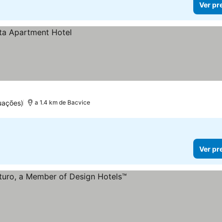
Ver pr
uações)
a 1.4 km de Bacvice
Ver pr