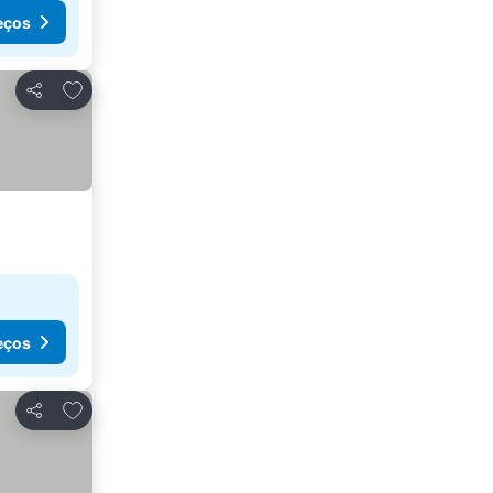
eços
Adicionar aos favoritos
Partilhar
eços
Adicionar aos favoritos
Partilhar