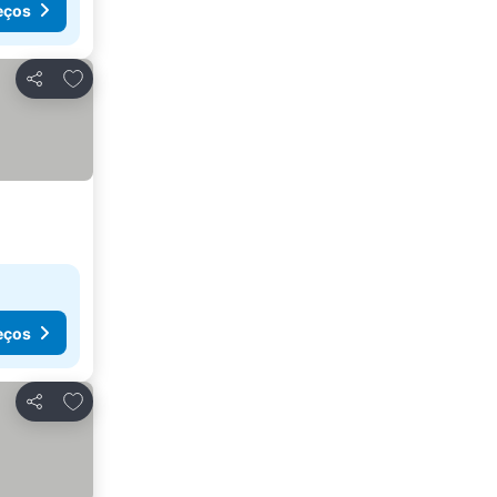
eços
Adicionar aos favoritos
Partilhar
eços
Adicionar aos favoritos
Partilhar