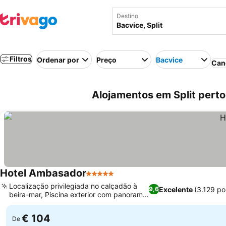
Destino
Filtros
Ordenar por
Preço
Bacvice
Can
Alojamentos em Split perto 
Hotel Ambasador
5 Estrelas
Ver preços
Localização privilegiada no calçadão à
Excelente
(3.129 p
9,6
beira-mar, Piscina exterior com panorama
Ver preços
da cidade
€ 104
De