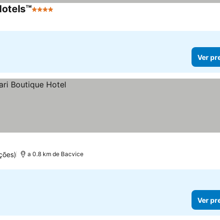
Hotels™
4 Estrelas
Ver preços
Ver pr
ções)
a 0.8 km de Bacvice
Ver pr