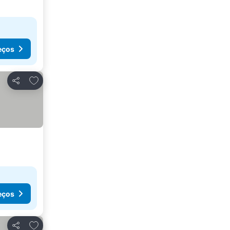
eços
Adicionar aos favoritos
Partilhar
eços
Adicionar aos favoritos