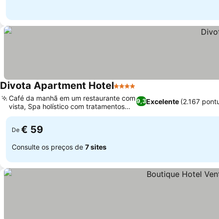
Divota Apartment Hotel
4 Estrelas
Ver preços
Café da manhã em um restaurante com
Excelente
(2.167 pont
9,3
vista, Spa holístico com tratamentos
Ver preços
únicos
€ 59
De
Consulte os preços de
7 sites