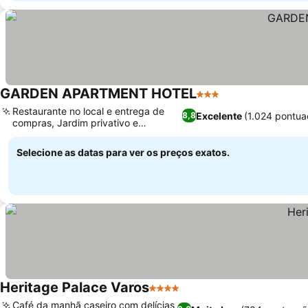
GARDEN APARTMENT HOTEL
3 Estrelas
Ver preços
Restaurante no local e entrega de
Excelente
(1.024 pontua
8,8
compras, Jardim privativo e
Ver preços
churrasqueira
Selecione as datas para ver os preços exatos.
Heritage Palace Varos
4 Estrelas
Ver preços
Café da manhã caseiro com delícias