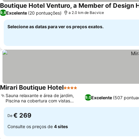
Boutique Hotel Venturo, a Member of Design 
Excelente
(20 pontuações)
9,8
a 2.0 km de Bacvice
Selecione as datas para ver os preços exatos.
Mirari Boutique Hotel
4 Estrelas
Ver preços
Sauna relaxante e área de jardim,
Excelente
(507 pontua
9,0
Piscina na cobertura com vistas
Ver preços
panorâmicas
€ 269
De
Consulte os preços de
4 sites