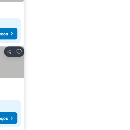
eços
Adicionar aos favoritos
Partilhar
eços