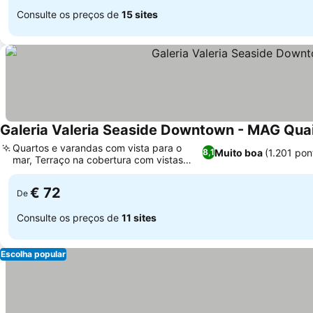
Consulte os preços de
15 sites
Galeria Valeria Seaside Downtown - MAG Quai
Quartos e varandas com vista para o
Muito boa
(1.201 po
8,1
mar, Terraço na cobertura com vistas
Ver preços
panorâmicas
€ 72
De
Consulte os preços de
11 sites
Escolha popular