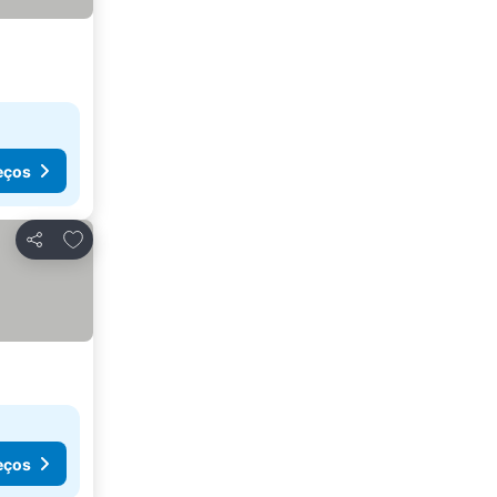
eços
Adicionar aos favoritos
Partilhar
eços