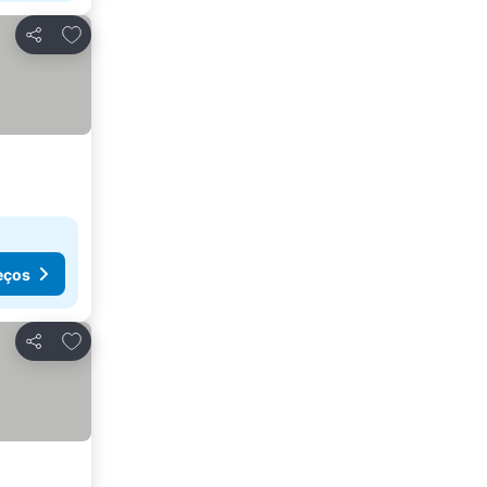
Adicionar aos favoritos
Partilhar
eços
Adicionar aos favoritos
Partilhar