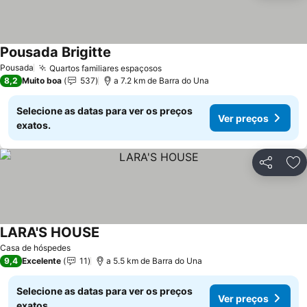
Pousada Brigitte
Pousada
Quartos familiares espaçosos
8,2
Muito boa
537
a 7.2 km de Barra do Una
Selecione as datas para ver os preços
Ver preços
exatos.
Partilhar
Ad
LARA'S HOUSE
Casa de hóspedes
9,4
Excelente
11
a 5.5 km de Barra do Una
Selecione as datas para ver os preços
Ver preços
exatos.