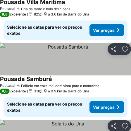
Pousada Villa Maritima
Pousada
Chá da tarde e bolo deliciosos
8,8
Excelente
825
a 3.6 km de Barra do Una
Selecione as datas para ver os preços
Ver preços
exatos.
Partilhar
Ad
Pousada Samburá
Pousada
Edifício em enxaimel com vista para a montanha
8,8
Excelente
318
a 0.9 km de Barra do Una
Selecione as datas para ver os preços
Ver preços
exatos.
Partilhar
Ad