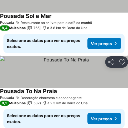
Pousada Sol e Mar
Pousada
Restaurante ao ar livre para o café da manhã
8,4
Muito boa
765
a 3.8 km de Barra do Una
Selecione as datas para ver os preços
Ver preços
exatos.
Partilhar
Ad
Pousada To Na Praia
Pousada
Decoração charmosa e aconchegante
8,2
Muito boa
537
a 2.3 km de Barra do Una
Selecione as datas para ver os preços
Ver preços
exatos.