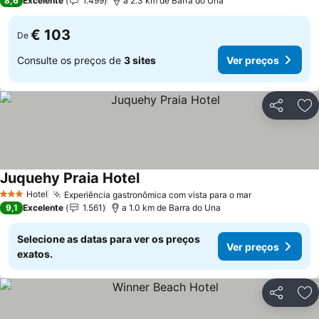
8,6
Excelente
1.499
a 2.3 km de Barra do Una
€ 103
De
Consulte os preços de
3 sites
Ver preços
Partilhar
Ad
Juquehy Praia Hotel
Hotel
Experiência gastronômica com vista para o mar
3 Estrelas
9,1
Excelente
1.561
a 1.0 km de Barra do Una
Selecione as datas para ver os preços
Ver preços
exatos.
Partilhar
Ad