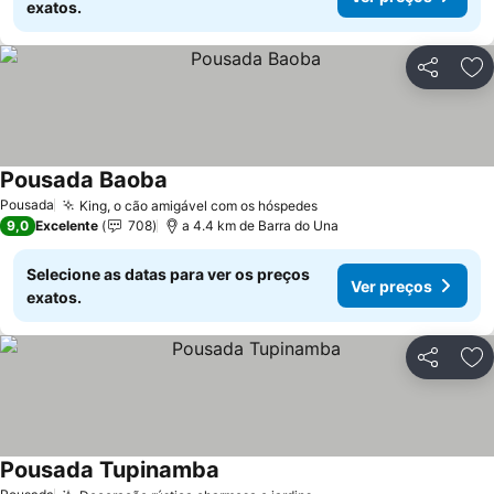
exatos.
Partilhar
Ad
Pousada Baoba
Pousada
King, o cão amigável com os hóspedes
9,0
Excelente
708
a 4.4 km de Barra do Una
Selecione as datas para ver os preços
Ver preços
exatos.
Partilhar
Ad
Pousada Tupinamba