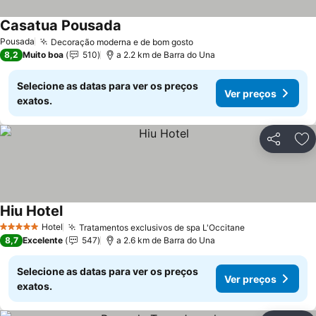
Casatua Pousada
Pousada
Decoração moderna e de bom gosto
8,2
Muito boa
510
a 2.2 km de Barra do Una
Selecione as datas para ver os preços
Ver preços
exatos.
Partilhar
Ad
Hiu Hotel
Hotel
Tratamentos exclusivos de spa L'Occitane
5 Estrelas
8,7
Excelente
547
a 2.6 km de Barra do Una
Selecione as datas para ver os preços
Ver preços
exatos.