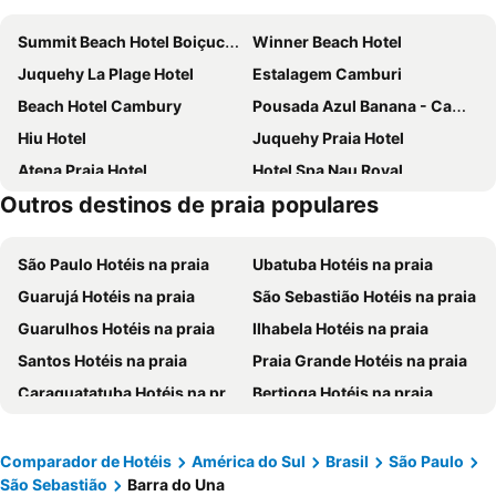
Summit Beach Hotel Boiçucanga
Winner Beach Hotel
Juquehy La Plage Hotel
Estalagem Camburi
Beach Hotel Cambury
Pousada Azul Banana - Camburi
Hiu Hotel
Juquehy Praia Hotel
Atena Praia Hotel
Hotel Spa Nau Royal
Outros destinos de praia populares
Pousada Bellissima
Beach Hotel Juquehy
Hotel Camburi Praia
Juquei Frente ao Mar Hotel Pousada
São Paulo Hotéis na praia
Ubatuba Hotéis na praia
Beach Hotel Sunset
Hotel Aldeia de Sahy
Guarujá Hotéis na praia
São Sebastião Hotéis na praia
Pousada Villa Atlântica
Makitub
Guarulhos Hotéis na praia
Ilhabela Hotéis na praia
Condomínio Sol Mar E Cia
Pousada Zama
Santos Hotéis na praia
Praia Grande Hotéis na praia
Recanto Verde Praia Hotel
Morada dos Colibris
Caraguatatuba Hotéis na praia
Bertioga Hotéis na praia
Flats de Sumatra
Hotel Maui Maresias
São José dos Campos Hotéis na praia
Santo André Hotéis na praia
Solena
Pousada do Rosa
São Vicente Hotéis na praia
Taubaté Hotéis na praia
Alma Surf House
Bee.w Juquehy
Comparador de Hotéis
América do Sul
Brasil
São Paulo
São Sebastião
Barra do Una
Mogi das Cruzes Hotéis na praia
Santo Amaro Hotéis na praia
Alua Camburi
Villa Bebek Hotel