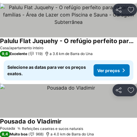
Partilhar
Ad
Palulu Flat Juquehy - O refúgio perfeito para casais e famílias - Área de Lazer com Piscina e Sauna - Garagem Subterrânea
Casa/apartamento inteiro
9,6
Excelente
119
a 3.6 km de Barra do Una
Selecione as datas para ver os preços
Ver preços
exatos.
Partilhar
Ad
Pousada do Vladimir
Pousada
Refeições caseiras e sucos naturais
8,4
Muito boa
968
a 4.0 km de Barra do Una