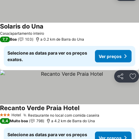
Solaris do Una
Casa/apartamento inteiro
7,7
Boa
103
a 0.2 km de Barra do Una
Selecione as datas para ver os preços
Ver preços
exatos.
Partilhar
Ad
Recanto Verde Praia Hotel
Hotel
Restaurante no local com comida caseira
3 Estrelas
8,4
Muito boa
798
a 4.2 km de Barra do Una
Selecione as datas para ver os preços
Ver preços