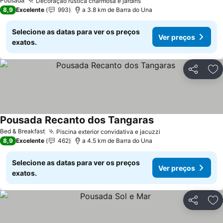
Pousada
Decoração rústica charmosa e jardins
8,9
Excelente
993
a 3.8 km de Barra do Una
Selecione as datas para ver os preços
Ver preços
exatos.
Partilhar
Ad
Pousada Recanto dos Tangaras
Bed & Breakfast
Piscina exterior convidativa e jacuzzi
8,9
Excelente
462
a 4.5 km de Barra do Una
Selecione as datas para ver os preços
Ver preços
exatos.
Partilhar
Ad