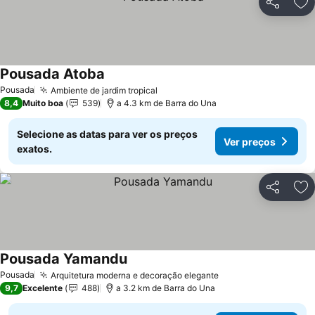
Partilhar
Ad
Pousada Atoba
Pousada
Ambiente de jardim tropical
8,4
Muito boa
539
a 4.3 km de Barra do Una
Selecione as datas para ver os preços
Ver preços
exatos.
Partilhar
Ad
Pousada Yamandu
Pousada
Arquitetura moderna e decoração elegante
9,7
Excelente
488
a 3.2 km de Barra do Una