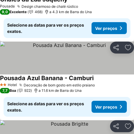
Pousada
Design charmoso de chalé rústico
9,0
Excelente
468
a 4.3 km de Barra do Una
Selecione as datas para ver os preços
Ver preços
exatos.
Partilhar
Ad
Pousada Azul Banana - Camburi
Hotel
Decoração de bom gosto em estilo praiano
2 Estrelas
7,7
Boa
922
a 11.6 km de Barra do Una
Selecione as datas para ver os preços
Ver preços
exatos.
Partilhar
Ad