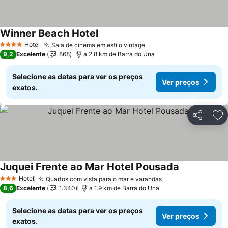
Winner Beach Hotel
Hotel
Sala de cinema em estilo vintage
4 Estrelas
9,2
Excelente
868
a 2.8 km de Barra do Una
Selecione as datas para ver os preços
Ver preços
exatos.
Partilhar
Ad
Juquei Frente ao Mar Hotel Pousada
Hotel
Quartos com vista para o mar e varandas
3 Estrelas
8,6
Excelente
1.340
a 1.9 km de Barra do Una
Selecione as datas para ver os preços
Ver preços
exatos.