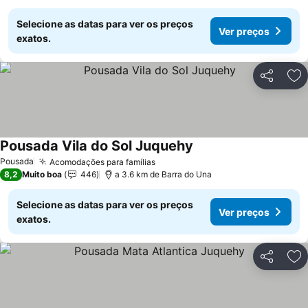
Selecione as datas para ver os preços
Ver preços
exatos.
Partilhar
Ad
Pousada Vila do Sol Juquehy
Pousada
Acomodações para famílias
8,2
Muito boa
446
a 3.6 km de Barra do Una
Selecione as datas para ver os preços
Ver preços
exatos.
Partilhar
Ad