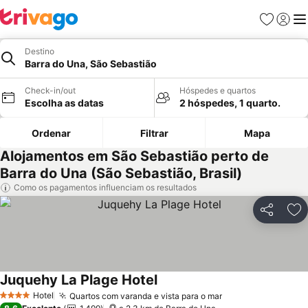
Favoritos
Iniciar
Me
Destino
Barra do Una, São Sebastião
Check-in/out
Hóspedes e quartos
Escolha as datas
2 hóspedes, 1 quarto.
Ordenar
Filtrar
Mapa
Alojamentos em São Sebastião perto de
Barra do Una (São Sebastião, Brasil)
Como os pagamentos influenciam os resultados
Partilhar
Ad
Juquehy La Plage Hotel
Hotel
Quartos com varanda e vista para o mar
4 Estrelas