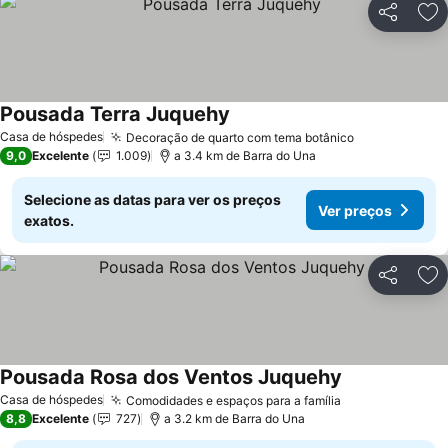
Partilhar
Ad
Pousada Terra Juquehy
Casa de hóspedes
Decoração de quarto com tema botânico
9,0
Excelente
1.009
a 3.4 km de Barra do Una
Selecione as datas para ver os preços
Ver preços
exatos.
Partilhar
Ad
Pousada Rosa dos Ventos Juquehy
Casa de hóspedes
Comodidades e espaços para a família
8,8
Excelente
727
a 3.2 km de Barra do Una