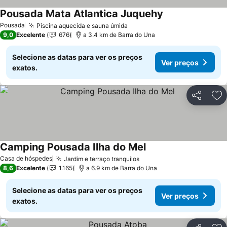
Pousada Mata Atlantica Juquehy
Pousada
Piscina aquecida e sauna úmida
9,0
Excelente
676
a 3.4 km de Barra do Una
Selecione as datas para ver os preços
Ver preços
exatos.
Partilhar
Ad
Camping Pousada Ilha do Mel
Casa de hóspedes
Jardim e terraço tranquilos
8,6
Excelente
1.165
a 6.9 km de Barra do Una
Selecione as datas para ver os preços
Ver preços
exatos.