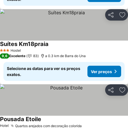
Partilhar
Ad
Suítes Km18praia
Hostel
3 Estrelas
9,6
Excelente
83
a 0.3 km de Barra do Una
Selecione as datas para ver os preços
Ver preços
exatos.
Partilhar
Ad
Pousada Etoile
Hotel
Quartos arejados com decoração colorida