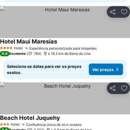
Partilhar
Ad
Hotel Maui Maresias
Hotel
Experiência personalizada para hóspedes
4 Estrelas
9,6
Excelente
784
a 19.3 km de Barra do Una
Selecione as datas para ver os preços
Ver preços
exatos.
Partilhar
Ad
Beach Hotel Juquehy
Hotel
Confluência única de rio e oceano
3 Estrelas
8,8
Excelente
2.301
a 3.9 km de Barra do Una