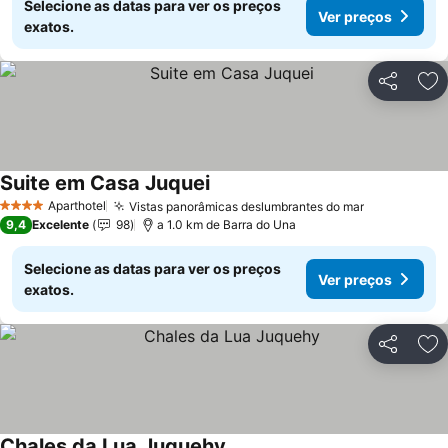
Selecione as datas para ver os preços
Ver preços
exatos.
Partilhar
Ad
Suite em Casa Juquei
Aparthotel
Vistas panorâmicas deslumbrantes do mar
4 Estrelas
9,4
Excelente
98
a 1.0 km de Barra do Una
Selecione as datas para ver os preços
Ver preços
exatos.
Partilhar
Ad
Chales da Lua Juquehy