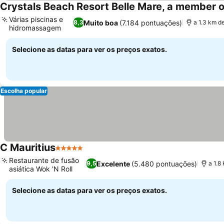
Crystals Beach Resort Belle Mare, a member o
Várias piscinas e
Muito boa
(7.184 pontuações)
8,3
a 1.3 km d
hidromassagem
Selecione as datas para ver os preços exatos.
Escolha popular
C Mauritius
5 Estrelas
Restaurante de fusão
Excelente
(5.480 pontuações)
9,5
a 1.8
asiática Wok 'N Roll
Selecione as datas para ver os preços exatos.