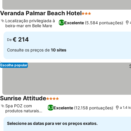
Veranda Palmar Beach Hotel
3 Estrelas
Localização privilegiada à
Excelente
(5.584 pontuações)
8,7
beira-mar em Belle Mare
€ 214
De
Consulte os preços de
10 sites
Escolha popular
Sunrise Attitude
4 Estrelas
Spa POZ com
Excelente
(12.158 pontuações)
9,3
a 1.4 
produtos naturais
locais
Selecione as datas para ver os preços exatos.