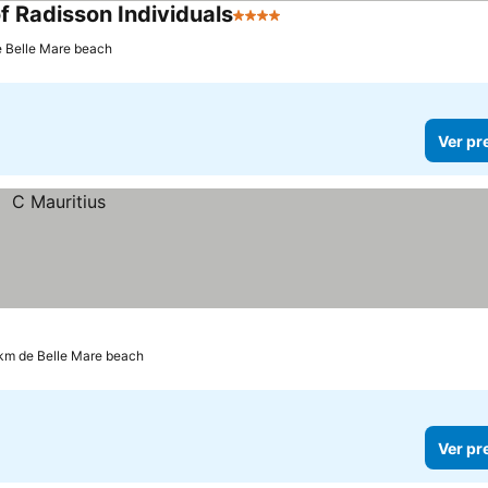
f Radisson Individuals
4 Estrelas
e Belle Mare beach
Ver pr
 km de Belle Mare beach
Ver pr