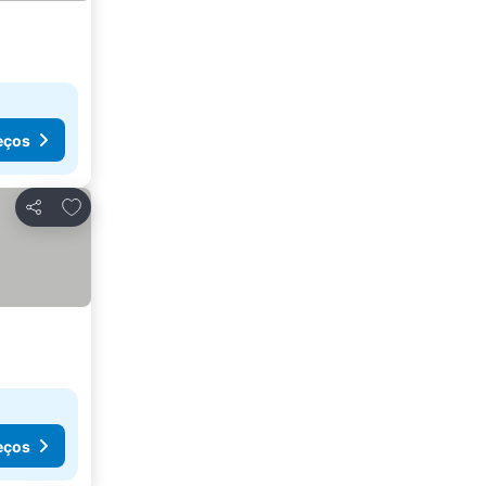
eços
Adicionar aos favoritos
Partilhar
eços