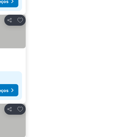
eços
Adicionar aos favoritos
Partilhar
eços
Adicionar aos favoritos
Partilhar