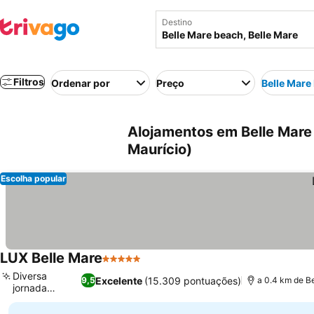
Destino
Filtros
Ordenar por
Preço
Belle Mare
Alojamentos em Belle Mare 
Maurício)
Escolha popular
LUX Belle Mare
5 Estrelas
Diversa
Excelente
(15.309 pontuações)
9,5
a 0.4 km de B
jornada
culinária