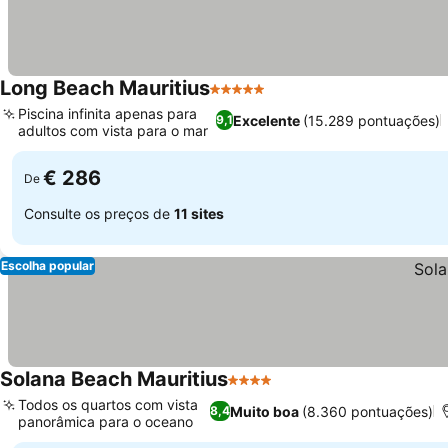
Long Beach Mauritius
5 Estrelas
Piscina infinita apenas para
Excelente
(15.289 pontuações)
9,1
adultos com vista para o mar
€ 286
De
Consulte os preços de
11 sites
Escolha popular
Solana Beach Mauritius
4 Estrelas
Todos os quartos com vista
Muito boa
(8.360 pontuações)
8,4
panorâmica para o oceano