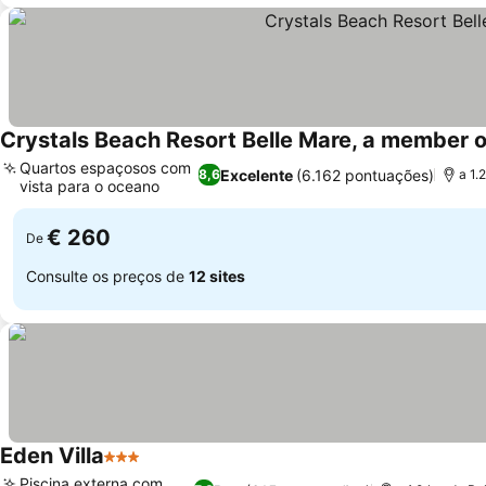
Crystals Beach Resort Belle Mare, a member o
Quartos espaçosos com
Excelente
(6.162 pontuações)
8,6
a 1.
vista para o oceano
€ 260
De
Consulte os preços de
12 sites
Eden Villa
3 Estrelas
Piscina externa com