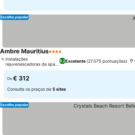
Escolha popular
Ambre Mauritius
4 Estrelas
Instalações
Excelente
(27.075 pontuações)
9,2
rejuvenescedoras de spa e
bem-estar
€ 312
De
Consulte os preços de
5 sites
Escolha popular