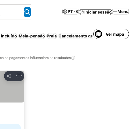
PT · €
Menu
Iniciar sessão
.
Ver mapa
incluído
Meia-pensão
Praia
Cancelamento gratuito
Resort
Pisc
o os pagamentos influenciam os resultados
Adicionar aos favoritos
Partilhar