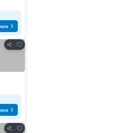
eços
Adicionar aos favoritos
Partilhar
eços
Adicionar aos favoritos
Partilhar