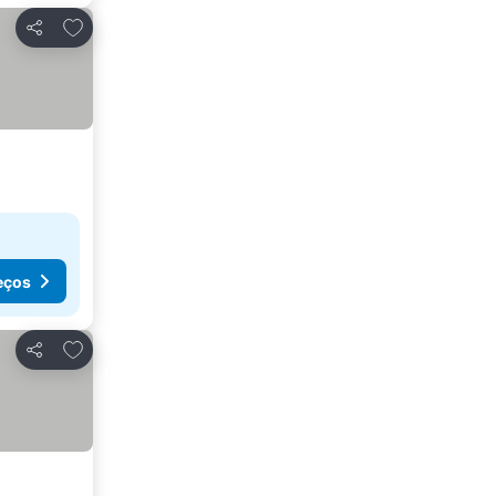
Adicionar aos favoritos
Partilhar
eços
Adicionar aos favoritos
Partilhar