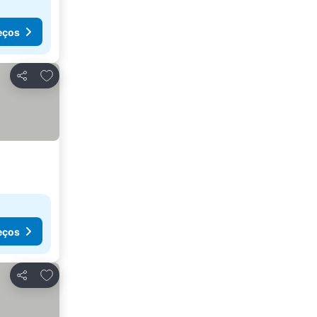
eços
Adicionar aos favoritos
Partilhar
eços
Adicionar aos favoritos
Partilhar