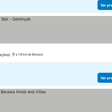
Ver pr
ações)
a 1.6 km de Berawa
Ver pr