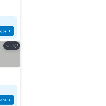
eços
Adicionar aos favoritos
Partilhar
eços