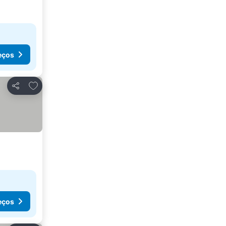
eços
Adicionar aos favoritos
Partilhar
eços