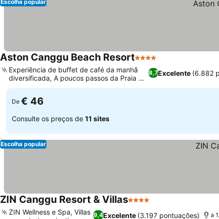
Escolha popular
Aston Canggu Beach Resort
4 Estrelas
Experiência de buffet de café da manhã
Excelente
(6.882 
8,7
diversificada, A poucos passos da Praia de
Batu Bolong
€ 46
De
Consulte os preços de
11 sites
Escolha popular
ZIN Canggu Resort & Villas
4 Estrelas
ZIN Wellness e Spa, Villas
Excelente
(3.197 pontuações)
9,4
a 