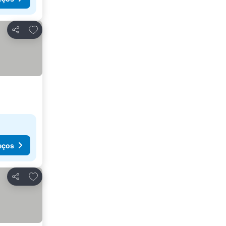
Adicionar aos favoritos
Partilhar
eços
Adicionar aos favoritos
Partilhar