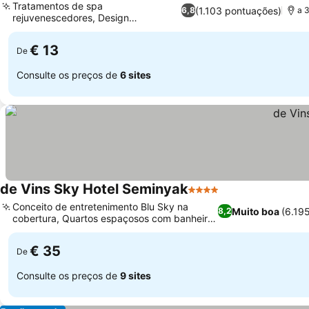
Tratamentos de spa
(1.103 pontuações)
6,8
a 
rejuvenescedores, Design
arquitetônico único
€ 13
De
Consulte os preços de
6 sites
de Vins Sky Hotel Seminyak
4 Estrelas
Conceito de entretenimento Blu Sky na
Muito boa
(6.19
8,2
cobertura, Quartos espaçosos com banheira
de hidromassagem
€ 35
De
Consulte os preços de
9 sites