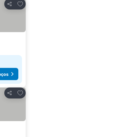
Adicionar aos favoritos
Partilhar
eços
Adicionar aos favoritos
Partilhar