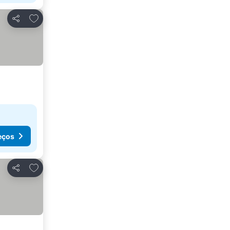
Adicionar aos favoritos
Partilhar
eços
Adicionar aos favoritos
Partilhar