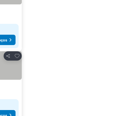
eços
Adicionar aos favoritos
Partilhar
eços