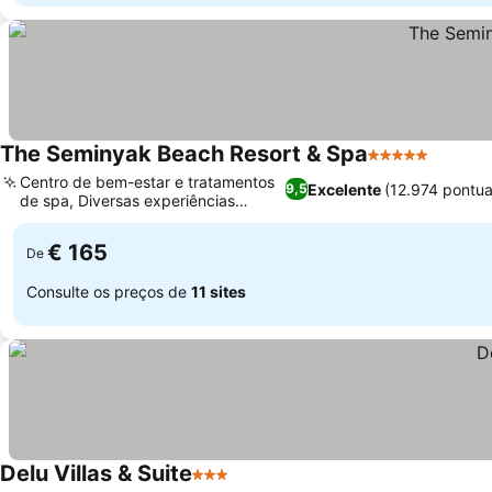
The Seminyak Beach Resort & Spa
5 Estrelas
Centro de bem-estar e tratamentos
Excelente
(12.974 pontu
9,5
de spa, Diversas experiências
culinárias
€ 165
De
Consulte os preços de
11 sites
Delu Villas & Suite
3 Estrelas