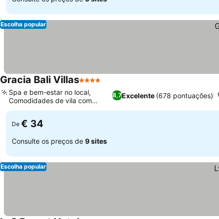
Escolha popular
Gracia Bali Villas
4 Estrelas
Spa e bem-estar no local,
Excelente
(678 pontuações)
8,7
Comodidades de vila com
cozinha
€ 34
De
Consulte os preços de
9 sites
Escolha popular