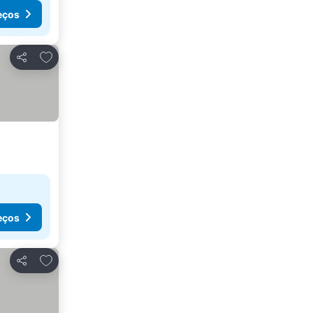
eços
Adicionar aos favoritos
Partilhar
eços
Adicionar aos favoritos
Partilhar