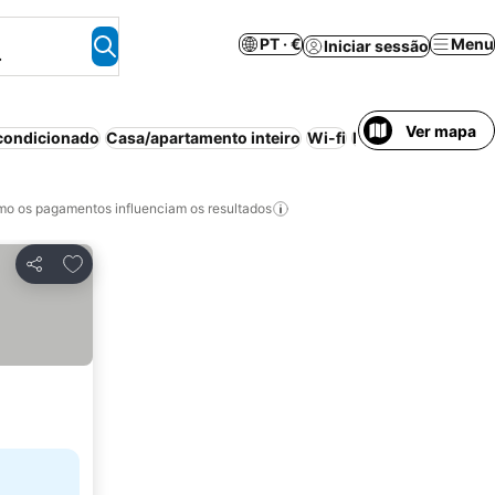
PT · €
Menu
Iniciar sessão
.
Ver mapa
condicionado
Casa/apartamento inteiro
Wi-fi
Praia
Aparthotel
C
o os pagamentos influenciam os resultados
Adicionar aos favoritos
Partilhar