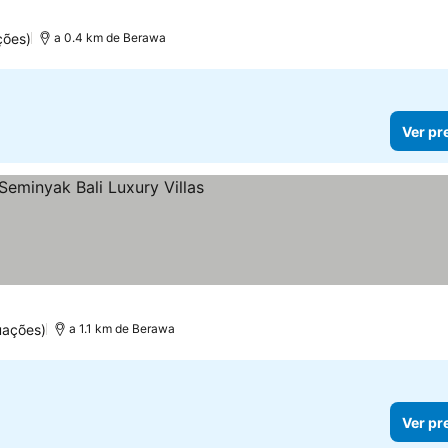
ções)
a 0.4 km de Berawa
Ver pr
as
uações)
a 1.1 km de Berawa
Ver pr