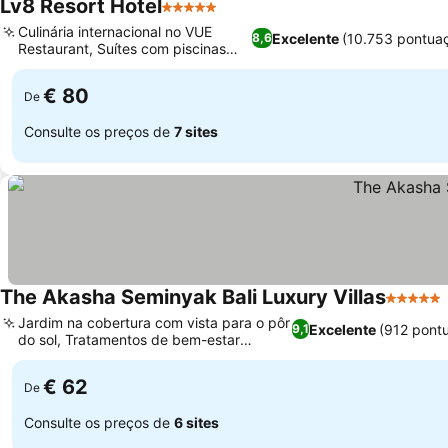
Lv8 Resort Hotel
5 Estrelas
Culinária internacional no VUE
Excelente
(10.753 pontua
8,6
Restaurant, Suítes com piscinas
privativas
€ 80
De
Consulte os preços de
7 sites
The Akasha Seminyak Bali Luxury Villas
5 Estrel
Jardim na cobertura com vista para o pôr
Excelente
(912 pont
9,1
do sol, Tratamentos de bem-estar
completos
€ 62
De
Consulte os preços de
6 sites