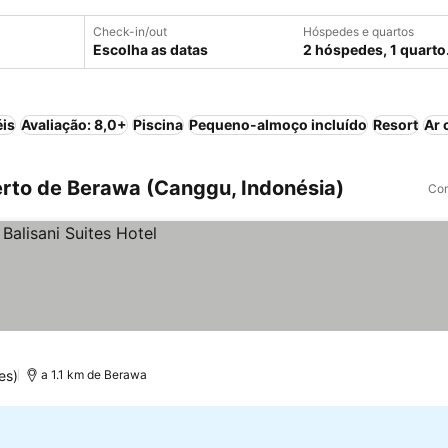
Check-in/out
Hóspedes e quartos
Escolha as datas
2 hóspedes, 1 quarto
éis
Avaliação: 8,0+
Piscina
Pequeno-almoço incluído
Resort
Ar 
rto de Berawa (Canggu, Indonésia)
Com
es)
a 1.1 km de Berawa