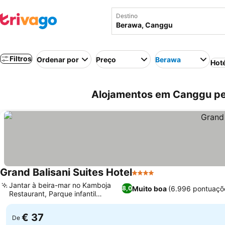
Destino
Filtros
Ordenar por
Preço
Berawa
Hot
Alojamentos em Canggu pe
Grand Balisani Suites Hotel
4 Estrelas
Jantar à beira-mar no Kamboja
Muito boa
(6.996 pontuaçõ
8,0
Restaurant, Parque infantil
exclusivo
€ 37
De