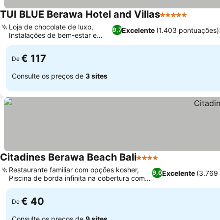
TUI BLUE Berawa Hotel and Villas
5 Estrelas
Loja de chocolate de luxo,
Excelente
(1.403 pontuações)
9,7
Instalações de bem-estar e
fitness
€ 117
De
Consulte os preços de
3 sites
Citadines Berawa Beach Bali
4 Estrelas
Restaurante familiar com opções kosher,
Excelente
(3.769
9,0
Piscina de borda infinita na cobertura com
vista para o mar
€ 40
De
Consulte os preços de
9 sites