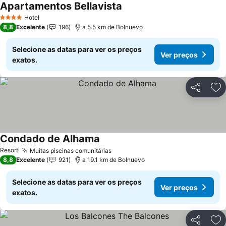
Apartamentos Bellavista
Hotel
4 Estrelas
8,8
Excelente
196
a 5.5 km de Bolnuevo
Selecione as datas para ver os preços
Ver preços
exatos.
Partilhar
Ad
Condado de Alhama
Resort
Muitas piscinas comunitárias
8,8
Excelente
921
a 19.1 km de Bolnuevo
Selecione as datas para ver os preços
Ver preços
exatos.
Partilhar
Ad