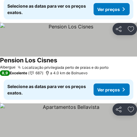
Selecione as datas para ver os preços
Ver preços
exatos.
Partilhar
Ad
Pension Los Cisnes
Albergue
Localização privilegiada perto de praias e do porto
8,9
Excelente
687
a 4.0 km de Bolnuevo
Selecione as datas para ver os preços
Ver preços
exatos.
Partilhar
Ad