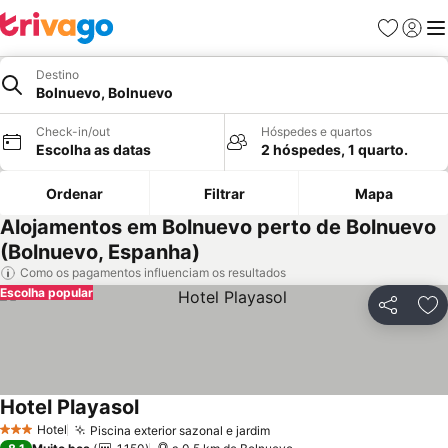
Favoritos
Iniciar
Me
Destino
Bolnuevo, Bolnuevo
Check-in/out
Hóspedes e quartos
Escolha as datas
2 hóspedes, 1 quarto.
Ordenar
Filtrar
Mapa
Alojamentos em Bolnuevo perto de Bolnuevo
(Bolnuevo, Espanha)
Como os pagamentos influenciam os resultados
Escolha popular
Partilhar
Ad
Hotel Playasol
Hotel
Piscina exterior sazonal e jardim
3 Estrelas