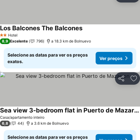
Los Balcones The Balcones
Hotel
2 Estrelas
8,9
Excelente
796
a 18.3 km de Bolnuevo
Selecione as datas para ver os preços
Ver preços
exatos.
Partilhar
Ad
Sea view 3-bedroom flat in Puerto de Mazarron
Casa/apartamento inteiro
6,8
44
a 3.6 km de Bolnuevo
Selecione as datas para ver os preços