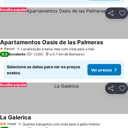
Escolha popular
Partilhar
Ad
Apartamentos Oasis de las Palmeras
Resort
Localização à beira-mar com vista para o mar
1 Estrelas
8,5
Excelente
1.020
a 0.7 km de Bolnuevo
Selecione as datas para ver os preços
Ver preços
exatos.
Escolha popular
Partilhar
Ad
La Galerica
Hotel
Quartos tranquilos com vista para o pátio interno
2 Estrelas