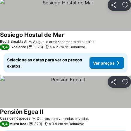
Partilhar
Ad
Sosiego Hostal de Mar
Bed & Breakfast
Aluguel e armazenamento de e-bikes
9,4
Excelente
1.176
a 4.2 km de Bolnuevo
Selecione as datas para ver os preços
Ver preços
exatos.
Partilhar
Ad
Pensión Egea II
Casa de hóspedes
Quartos com varandas privadas
8,4
Muito boa
370
a 3.9 km de Bolnuevo