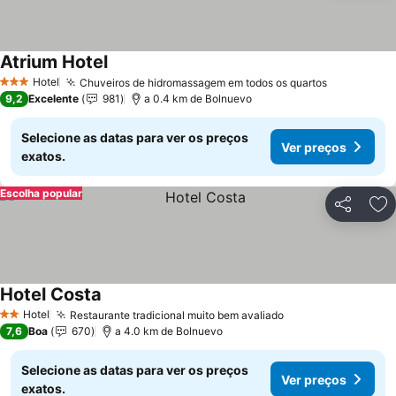
Atrium Hotel
Hotel
Chuveiros de hidromassagem em todos os quartos
3 Estrelas
9,2
Excelente
981
a 0.4 km de Bolnuevo
Selecione as datas para ver os preços
Ver preços
exatos.
Escolha popular
Partilhar
Ad
Hotel Costa
Hotel
Restaurante tradicional muito bem avaliado
2 Estrelas
7,6
Boa
670
a 4.0 km de Bolnuevo
Selecione as datas para ver os preços
Ver preços
exatos.