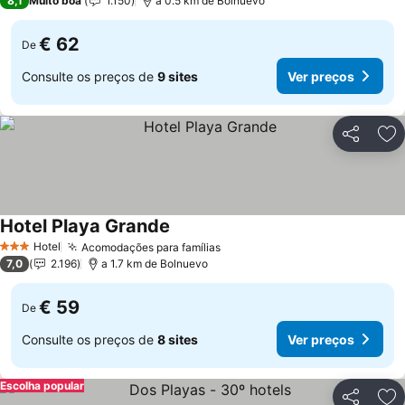
8,1
Muito boa
1.150
a 0.5 km de Bolnuevo
€ 62
De
Consulte os preços de
9 sites
Ver preços
Partilhar
Ad
Hotel Playa Grande
Hotel
Acomodações para famílias
3 Estrelas
7,0
2.196
a 1.7 km de Bolnuevo
€ 59
De
Consulte os preços de
8 sites
Ver preços
Escolha popular