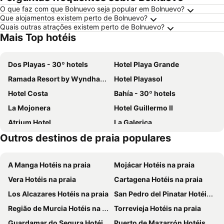
O que faz com que Bolnuevo seja popular em Bolnuevo?
Que alojamentos existem perto de Bolnuevo?
Quais outras atrações existem perto de Bolnuevo?
Mais Top hotéis
Dos Playas - 30º hotels
Hotel Playa Grande
Ramada Resort by Wyndham Puerto de Mazarron
Hotel Playasol
Hotel Costa
Bahía - 30º hotels
La Mojonera
Hotel Guillermo II
Atrium Hotel
La Galerica
Outros destinos de praia populares
Los Balcones The Balcones
Be Free Isla Plana
A Manga Hotéis na praia
Mojácar Hotéis na praia
Vera Hotéis na praia
Cartagena Hotéis na praia
Los Alcazares Hotéis na praia
San Pedro del Pinatar Hotéis na praia
Região de Murcia Hotéis na praia
Torrevieja Hotéis na praia
Guardamar do Segura Hotéis na praia
Puerto de Mazarrón Hotéis na praia