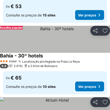
€ 53
De
Consulte os preços de
15 sites
Ver preços
Escolha popular
Partilhar
Ad
Bahía - 30º hotels
Hotel
Localização privilegiada na Praia La Reya
3 Estrelas
6,8
2.415
a 2.9 km de Bolnuevo
€ 65
De
Consulte os preços de
10 sites
Ver preços
Partilhar
Ad