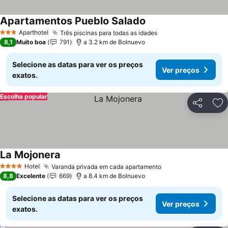
Apartamentos Pueblo Salado
Aparthotel
Três piscinas para todas as idades
3 Estrelas
8,1
Muito boa
791
a 3.2 km de Bolnuevo
Selecione as datas para ver os preços
Ver preços
exatos.
Escolha popular
Partilhar
Ad
La Mojonera
Hotel
Varanda privada em cada apartamento
4 Estrelas
8,8
Excelente
669
a 8.4 km de Bolnuevo
Selecione as datas para ver os preços
Ver preços
exatos.