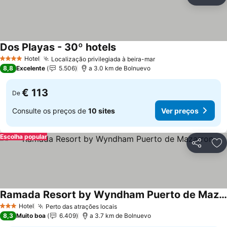
Partilhar
Ad
Dos Playas - 30º hotels
Hotel
Localização privilegiada à beira-mar
4 Estrelas
8,8
Excelente
5.506
a 3.0 km de Bolnuevo
€ 113
De
Consulte os preços de
10 sites
Ver preços
Escolha popular
Partilhar
Ad
Ramada Resort by Wyndham Puerto de Mazarron
Hotel
Perto das atrações locais
3 Estrelas
8,3
Muito boa
6.409
a 3.7 km de Bolnuevo