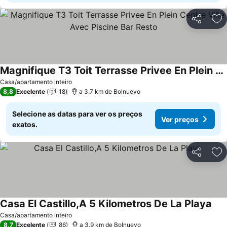
Partilhar
Ad
Magnifique T3 Toit Terrasse Privee En Plein Centre Ville Avec Piscine Bar Resto
Casa/apartamento inteiro
8,8
Excelente
18
a 3.7 km de Bolnuevo
Selecione as datas para ver os preços
Ver preços
exatos.
Partilhar
Ad
Casa El Castillo,A 5 Kilometros De La Playa
Casa/apartamento inteiro
8,7
Excelente
86
a 3.9 km de Bolnuevo