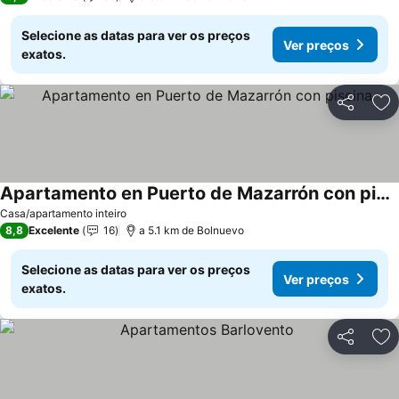
Selecione as datas para ver os preços
Ver preços
exatos.
Partilhar
Ad
Apartamento en Puerto de Mazarrón con piscina
Casa/apartamento inteiro
8,8
Excelente
16
a 5.1 km de Bolnuevo
Selecione as datas para ver os preços
Ver preços
exatos.
Partilhar
Ad