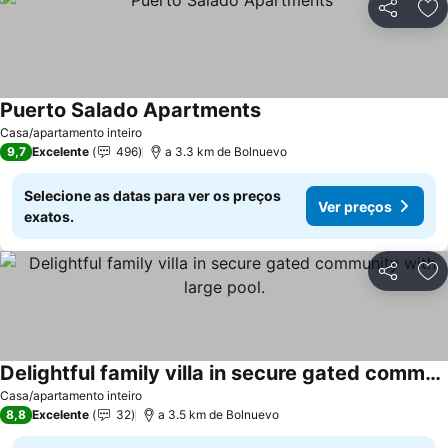
Partilhar
Ad
Puerto Salado Apartments
Casa/apartamento inteiro
9,7
Excelente
496
a 3.3 km de Bolnuevo
Selecione as datas para ver os preços
Ver preços
exatos.
Partilhar
Ad
Delightful family villa in secure gated community with large pool.
Casa/apartamento inteiro
8,8
Excelente
32
a 3.5 km de Bolnuevo