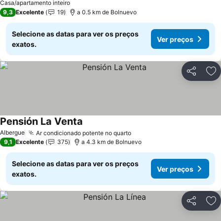
Casa/apartamento inteiro
9,3
Excelente
19
a 0.5 km de Bolnuevo
Selecione as datas para ver os preços
Ver preços
exatos.
Partilhar
Ad
Pensión La Venta
Albergue
Ar condicionado potente no quarto
9,1
Excelente
375
a 4.3 km de Bolnuevo
Selecione as datas para ver os preços
Ver preços
exatos.
Partilhar
Ad