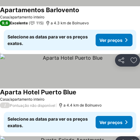
Apartamentos Barlovento
Casa/apartamento inteiro
9,6
Excelente
115
a 4.3 km de Bolnuevo
Selecione as datas para ver os preços
Ver preços
exatos.
Partilhar
Ad
Aparta Hotel Puerto Blue
Casa/apartamento inteiro
/
a 4.4 km de Bolnuevo
Pontuação não disponível
Selecione as datas para ver os preços
Ver preços
exatos.