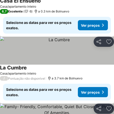
Casa El Ensueño
Casa/apartamento inteiro
8,7
Excelente
6
a 0.3 km de Bolnuevo
Selecione as datas para ver os preços
Ver preços
exatos.
Partilhar
Ad
La Cumbre
Casa/apartamento inteiro
/
a 3.7 km de Bolnuevo
Pontuação não disponível
Selecione as datas para ver os preços
Ver preços
exatos.
Partilhar
Ad