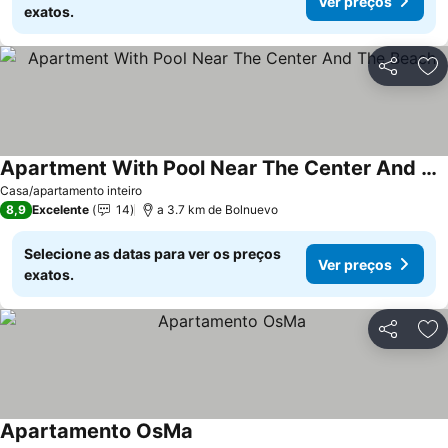
Ver preços
exatos.
Partilhar
Ad
Apartment With Pool Near The Center And The Beach
Casa/apartamento inteiro
8,9
Excelente
14
a 3.7 km de Bolnuevo
Selecione as datas para ver os preços
Ver preços
exatos.
Partilhar
Ad
Apartamento OsMa