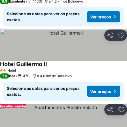
8,9
Excelente
1.103
a 4.2 km de Bolnuevo
Selecione as datas para ver os preços
Ver preços
exatos.
Partilhar
Ad
Hotel Guillermo II
Hotel
2 Estrelas
7,6
Boa
470
a 4.0 km de Bolnuevo
Selecione as datas para ver os preços
Ver preços
exatos.
Escolha popular
Partilhar
Ad