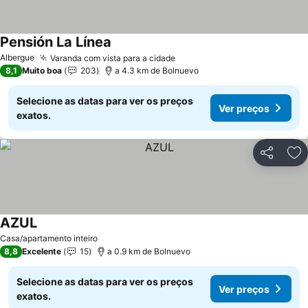
Pensión La Línea
Albergue
Varanda com vista para a cidade
8,1
Muito boa
203
a 4.3 km de Bolnuevo
Selecione as datas para ver os preços
Ver preços
exatos.
Partilhar
Ad
AZUL
Casa/apartamento inteiro
8,8
Excelente
15
a 0.9 km de Bolnuevo
Selecione as datas para ver os preços
Ver preços
exatos.