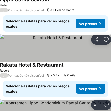
Hotel
/
a 1.1 km de Carita
Pontuação não disponível
Selecione as datas para ver os preços
Ver preços
exatos.
Partilhar
Ad
Rakata Hotel & Restaurant
Resort
/
a 0.7 km de Carita
Pontuação não disponível
Selecione as datas para ver os preços
Ver preços
exatos.
Partilhar
Ad