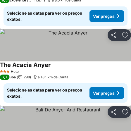
9,5
Excelente
11.871
a 8.6 km de Carita
Selecione as datas para ver os preços
Ver preços
exatos.
Partilhar
Ad
The Acacia Anyer
Hotel
3 Estrelas
7,7
Boa
298
a 18.1 km de Carita
Selecione as datas para ver os preços
Ver preços
exatos.
Partilhar
Ad