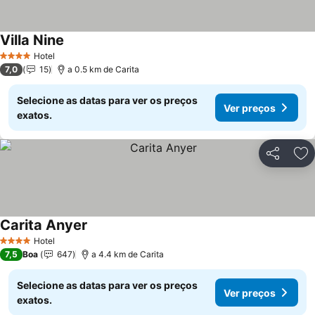
Villa Nine
Hotel
4 Estrelas
7,0
15
a 0.5 km de Carita
Selecione as datas para ver os preços
Ver preços
exatos.
Partilhar
Ad
Carita Anyer
Hotel
4 Estrelas
7,5
Boa
647
a 4.4 km de Carita
Selecione as datas para ver os preços
Ver preços
exatos.