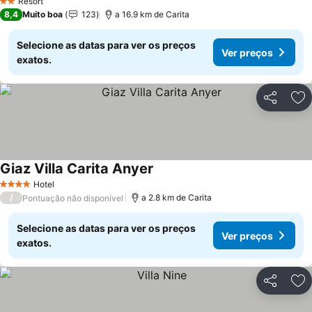
Resort
2 Estrelas
8,4
Muito boa
123
a 16.9 km de Carita
Selecione as datas para ver os preços
Ver preços
exatos.
Partilhar
Ad
Giaz Villa Carita Anyer
Hotel
4 Estrelas
/
a 2.8 km de Carita
Pontuação não disponível
Selecione as datas para ver os preços
Ver preços
exatos.
Partilhar
Ad