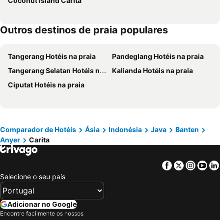
Coconut Island Carita
Outros destinos de praia populares
Tangerang Hotéis na praia
Pandeglang Hotéis na praia
Tangerang Selatan Hotéis na praia
Kalianda Hotéis na praia
Ciputat Hotéis na praia
Comparador de Hotéis
Ásia
Indonésia
Java
Banten
Anyer
Carita
Facebook
Twitter
Insta
Yo
Selecione o seu país
Adicionar no Google
Encontre facilmente os nossos