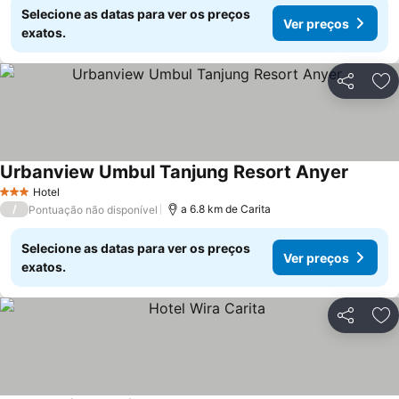
Selecione as datas para ver os preços
Ver preços
exatos.
Partilhar
Ad
Urbanview Umbul Tanjung Resort Anyer
Hotel
3 Estrelas
/
a 6.8 km de Carita
Pontuação não disponível
Selecione as datas para ver os preços
Ver preços
exatos.
Partilhar
Ad