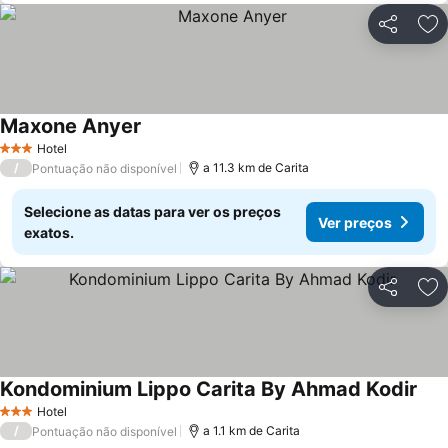
Partilhar
Ad
Maxone Anyer
Hotel
3 Estrelas
/
a 11.3 km de Carita
Pontuação não disponível
Selecione as datas para ver os preços
Ver preços
exatos.
Partilhar
Ad
Kondominium Lippo Carita By Ahmad Kodir
Hotel
3 Estrelas
/
a 1.1 km de Carita
Pontuação não disponível