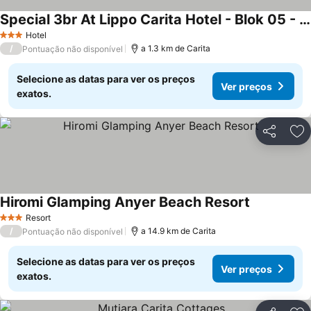
Special 3br At Lippo Carita Hotel - Blok 05 - Condominium Selatan
Hotel
3 Estrelas
/
a 1.3 km de Carita
Pontuação não disponível
Selecione as datas para ver os preços
Ver preços
exatos.
Partilhar
Ad
Hiromi Glamping Anyer Beach Resort
Resort
3 Estrelas
/
a 14.9 km de Carita
Pontuação não disponível
Selecione as datas para ver os preços
Ver preços
exatos.