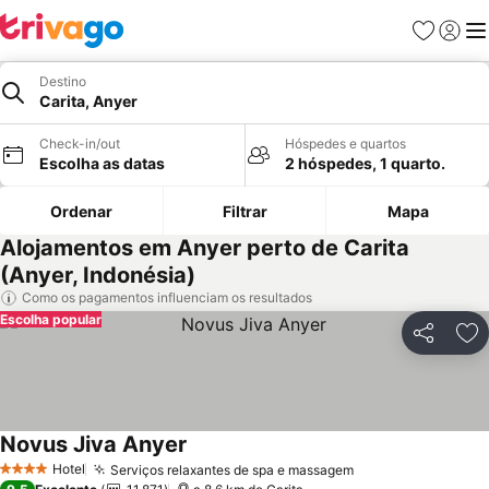
Favoritos
Iniciar
Me
Destino
Carita, Anyer
Check-in/out
Hóspedes e quartos
Escolha as datas
2 hóspedes, 1 quarto.
Ordenar
Filtrar
Mapa
Alojamentos em Anyer perto de Carita
(Anyer, Indonésia)
Como os pagamentos influenciam os resultados
Escolha popular
Partilhar
Ad
Novus Jiva Anyer
Hotel
Serviços relaxantes de spa e massagem
4 Estrelas