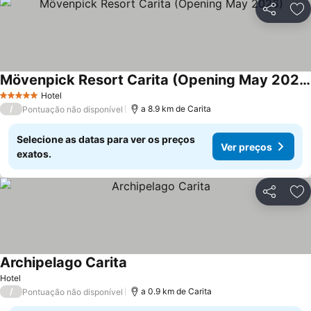
Partilhar
Ad
Mövenpick Resort Carita (Opening May 2026)
Hotel
5 Estrelas
/
a 8.9 km de Carita
Pontuação não disponível
Selecione as datas para ver os preços
Ver preços
exatos.
Partilhar
Ad
Archipelago Carita
Hotel
/
a 0.9 km de Carita
Pontuação não disponível