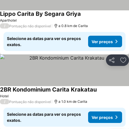
Lippo Carita By Segara Griya
Aparthotel
/
a 0.8 km de Carita
Pontuação não disponível
Selecione as datas para ver os preços
Ver preços
exatos.
Partilhar
Ad
2BR Kondominium Carita Krakatau
Hotel
/
a 1.0 km de Carita
Pontuação não disponível
Selecione as datas para ver os preços
Ver preços
exatos.