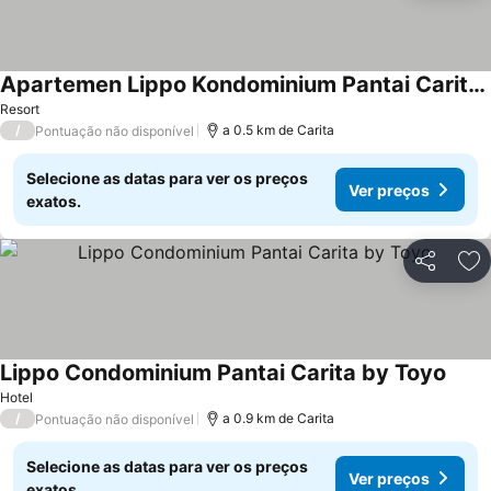
Apartemen Lippo Kondominium Pantai Carita By Sukria
Resort
/
a 0.5 km de Carita
Pontuação não disponível
Selecione as datas para ver os preços
Ver preços
exatos.
Partilhar
Ad
Lippo Condominium Pantai Carita by Toyo
Hotel
/
a 0.9 km de Carita
Pontuação não disponível
Selecione as datas para ver os preços
Ver preços
exatos.