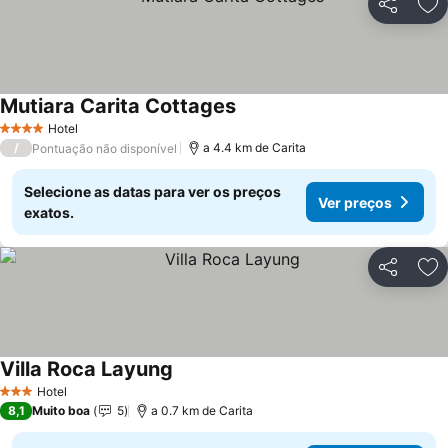
Partilhar
Ad
Mutiara Carita Cottages
Hotel
4 Estrelas
/
a 4.4 km de Carita
Pontuação não disponível
Selecione as datas para ver os preços
Ver preços
exatos.
Partilhar
Ad
Villa Roca Layung
Hotel
3 Estrelas
8,1
Muito boa
5
a 0.7 km de Carita