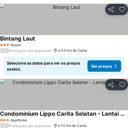
Partilhar
Ad
Bintang Laut
Resort
3 Estrelas
/
a 5.0 km de Carita
Pontuação não disponível
Selecione as datas para ver os preços
Ver preços
exatos.
Partilhar
Ad
Condominium Lippo Carita Selatan - Lantai Dasar
Aparthotel
3 Estrelas
/
a 1.0 km de Carita
Pontuação não disponível