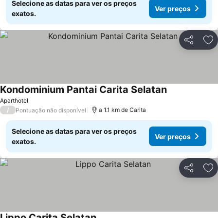
Selecione as datas para ver os preços
Ver preços
exatos.
Partilhar
Ad
Kondominium Pantai Carita Selatan
Aparthotel
/
a 1.1 km de Carita
Pontuação não disponível
Selecione as datas para ver os preços
Ver preços
exatos.
Partilhar
Ad
Lippo Carita Selatan