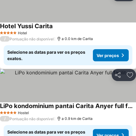
Hotel Yussi Carita
Hotel
5 Estrelas
/
a 0.0 km de Carita
Pontuação não disponível
Selecione as datas para ver os preços
Ver preços
exatos.
Partilhar
Ad
LiPo kondominium pantai Carita Anyer full fasilit
Hostel
5 Estrelas
/
a 0.9 km de Carita
Pontuação não disponível
Selecione as datas para ver os preços
Ver preços