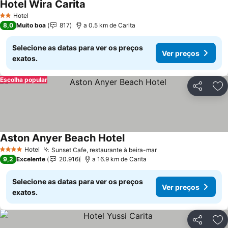
Hotel Wira Carita
Hotel
2 Estrelas
8,0
Muito boa
817
a 0.5 km de Carita
Selecione as datas para ver os preços
Ver preços
exatos.
Escolha popular
Partilhar
Ad
Aston Anyer Beach Hotel
Hotel
Sunset Cafe, restaurante à beira-mar
4 Estrelas
9,2
Excelente
20.916
a 16.9 km de Carita
Selecione as datas para ver os preços
Ver preços
exatos.
Partilhar
Ad