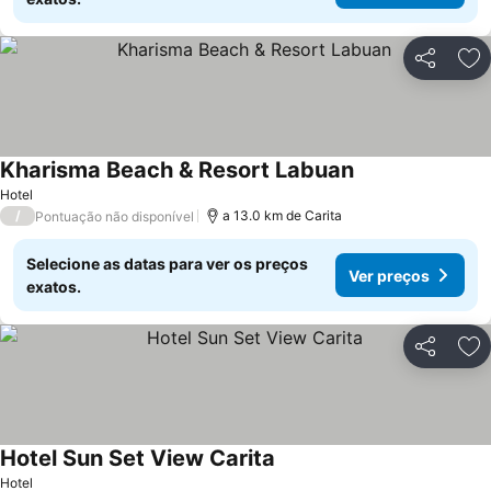
Partilhar
Ad
Kharisma Beach & Resort Labuan
Hotel
/
a 13.0 km de Carita
Pontuação não disponível
Selecione as datas para ver os preços
Ver preços
exatos.
Partilhar
Ad
Hotel Sun Set View Carita
Hotel