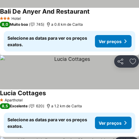
Bali De Anyer And Restaurant
Hotel
3 Estrelas
8,0
Muito boa
745
a 0.6 km de Carita
Selecione as datas para ver os preços
Ver preços
exatos.
Partilhar
Ad
Lucia Cottages
Aparthotel
1 Estrelas
8,5
Excelente
620
a 1.2 km de Carita
Selecione as datas para ver os preços
Ver preços
exatos.