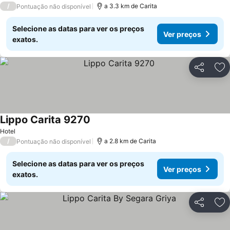
/
a 3.3 km de Carita
Pontuação não disponível
Selecione as datas para ver os preços
Ver preços
exatos.
Partilhar
Ad
Lippo Carita 9270
Hotel
/
a 2.8 km de Carita
Pontuação não disponível
Selecione as datas para ver os preços
Ver preços
exatos.
Partilhar
Ad