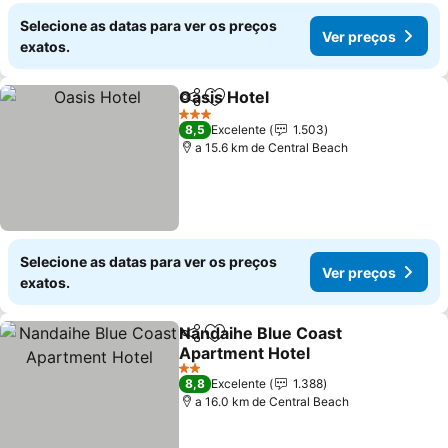
Selecione as datas para ver os preços
Ver preços
exatos.
Oasis Hotel
Partilhar
Adicionar aos favoritos
Ver preços
3 Estrelas
8,5
Excelente
1.503
a 15.6 km de Central Beach
Selecione as datas para ver os preços
Ver preços
exatos.
Nandaihe Blue Coast
Partilhar
Adicionar aos favoritos
Apartment Hotel
Ver preços
2 Estrelas
8,8
Excelente
1.388
a 16.0 km de Central Beach