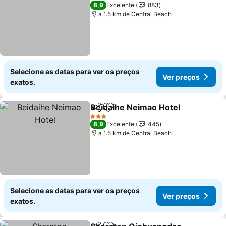
3 Estrelas
8,9
Excelente
883
a 1.5 km de Central Beach
Selecione as datas para ver os preços
Ver preços
exatos.
Beidaihe Neimao Hotel
Partilhar
Adicionar aos favoritos
Ver
3 Estrelas
8,9
Excelente
445
a 1.5 km de Central Beach
Selecione as datas para ver os preços
Ver preços
exatos.