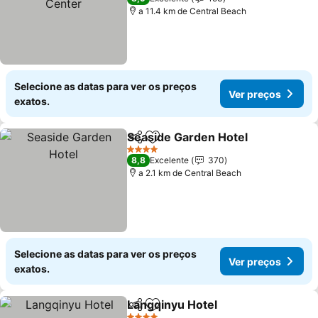
a 11.4 km de Central Beach
Selecione as datas para ver os preços
Ver preços
exatos.
Seaside Garden Hotel
Partilhar
Adicionar aos favoritos
Ver 
4 Estrelas
8,8
Excelente
370
a 2.1 km de Central Beach
Selecione as datas para ver os preços
Ver preços
exatos.
Langqinyu Hotel
Partilhar
Adicionar aos favoritos
Ver preço