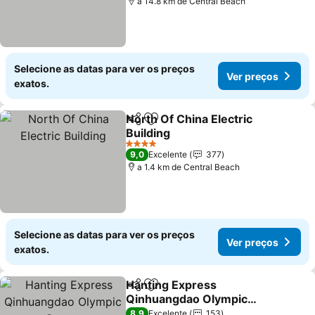
a 14.8 km de Central Beach
Selecione as datas para ver os preços
Ver preços
exatos.
North Of China Electric
Partilhar
Adicionar aos favoritos
Building
Ver preços
4 Estrelas
9,0
Excelente
377
a 1.4 km de Central Beach
Selecione as datas para ver os preços
Ver preços
exatos.
Hanting Express
Partilhar
Adicionar aos favoritos
Qinhuangdao Olympic
Center
Ver preços
8,9
Excelente
153