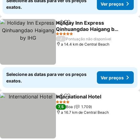
Selecione as datas para ver os preços
Ver preços
exatos.
Holiday Inn Express
Partilhar
Adicionar aos favoritos
Qinhuangdao Haigang by
IHG
Ver preços
5 Estrelas
/
Pontuação não disponível
a 14.4 km de Central Beach
Selecione as datas para ver os preços
Ver preços
exatos.
International Hotel
Partilhar
Adicionar aos favoritos
Ver pre
4 Estrelas
7,5
Boa
1.709
a 16.7 km de Central Beach