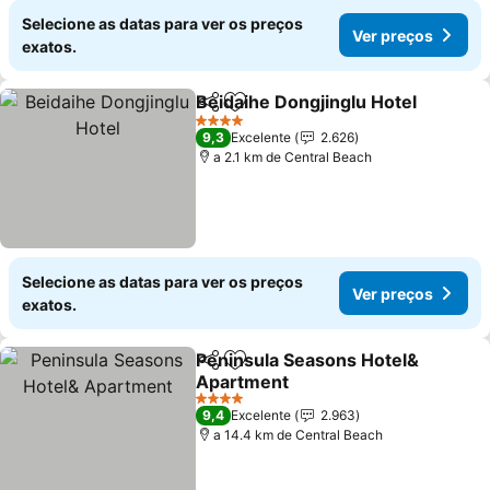
Selecione as datas para ver os preços
Ver preços
exatos.
Beidaihe Dongjinglu Hotel
Partilhar
Adicionar aos favoritos
4 Estrelas
9,3
Excelente
2.626
a 2.1 km de Central Beach
Selecione as datas para ver os preços
Ver preços
exatos.
Peninsula Seasons Hotel&
Partilhar
Adicionar aos favoritos
Apartment
Ver preços
4 Estrelas
9,4
Excelente
2.963
a 14.4 km de Central Beach