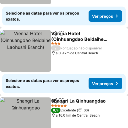
Selecione as datas para ver os preços
Ver preços
exatos.
Vienna Hotel
Partilhar
Adicionar aos favoritos
(Qinhuangdao Beidaihe
Laohushi Branch)
Ver preços
3 Estrelas
/
Pontuação não disponível
a 0.9 km de Central Beach
Selecione as datas para ver os preços
Ver preços
exatos.
Shangri La Qinhuangdao
Partilhar
Adicionar aos favoritos
V
5 Estrelas
8,9
Excelente
66
a 16.0 km de Central Beach