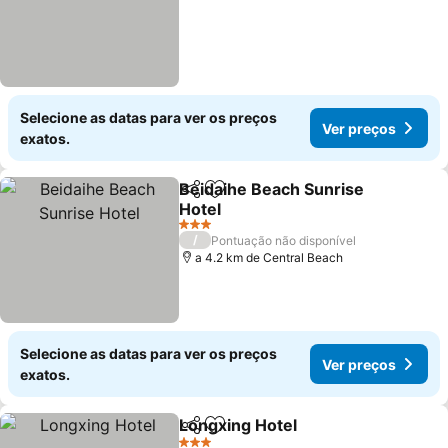
Selecione as datas para ver os preços
Ver preços
exatos.
Beidaihe Beach Sunrise
Partilhar
Adicionar aos favoritos
Hotel
Ver preços
3 Estrelas
/
Pontuação não disponível
a 4.2 km de Central Beach
Selecione as datas para ver os preços
Ver preços
exatos.
Longxing Hotel
Partilhar
Adicionar aos favoritos
Ver preços