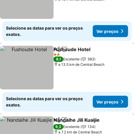
Selecione as datas para ver os preços
Ver preços
exatos.
Fushoude Hotel
Partilhar
Adicionar aos favoritos
Ver preços
2 Estrelas
9,1
Excelente
583
a 13.5 km de Central Beach
Selecione as datas para ver os preços
Ver preços
exatos.
Nandaihe Jili Kuaijie
Partilhar
Adicionar aos favoritos
Ver pr
9,2
Excelente
134
a 7.2 km de Central Beach