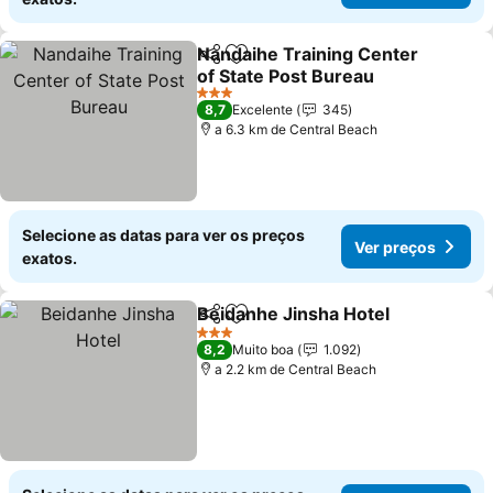
Nandaihe Training Center
Partilhar
Adicionar aos favoritos
of State Post Bureau
Ver preços
3 Estrelas
8,7
Excelente
345
a 6.3 km de Central Beach
Selecione as datas para ver os preços
Ver preços
exatos.
Beidanhe Jinsha Hotel
Partilhar
Adicionar aos favoritos
Ver
3 Estrelas
8,2
Muito boa
1.092
a 2.2 km de Central Beach