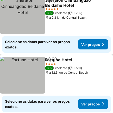
Sheraton Qinhuangdao
Partilhar
Adicionar aos favoritos
Beidaihe Hotel
Ver preços
5 Estrelas
8,5
Excelente
1.792
a 2.3 km de Central Beach
Selecione as datas para ver os preços
Ver preços
exatos.
Fortune Hotel
Partilhar
Adicionar aos favoritos
Ver preços
4 Estrelas
8,5
Excelente
1.551
a 12.3 km de Central Beach
Selecione as datas para ver os preços
Ver preços
exatos.