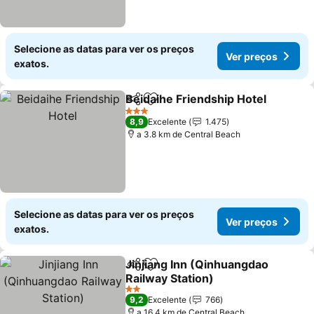
Selecione as datas para ver os preços
Ver preços
exatos.
Beidaihe Friendship Hotel
Partilhar
Adicionar aos favoritos
3 Estrelas
8,9
Excelente
1.475
a 3.8 km de Central Beach
Selecione as datas para ver os preços
Ver preços
exatos.
Jinjiang Inn (Qinhuangdao
Partilhar
Adicionar aos favoritos
Railway Station)
Ver preços
2 Estrelas
9,2
Excelente
766
a 16.4 km de Central Beach