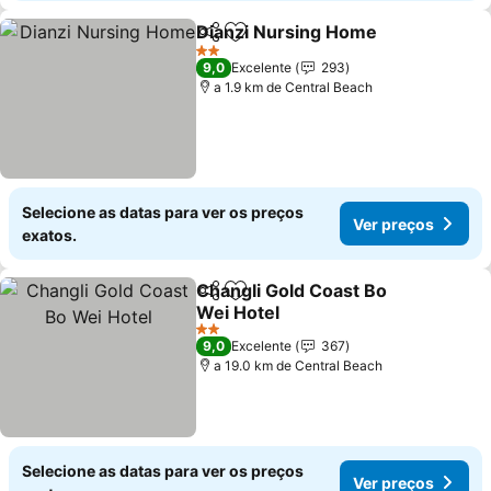
Dianzi Nursing Home
Partilhar
Adicionar aos favoritos
Ver 
2 Estrelas
9,0
Excelente
293
a 1.9 km de Central Beach
Selecione as datas para ver os preços
Ver preços
exatos.
Changli Gold Coast Bo
Partilhar
Adicionar aos favoritos
Wei Hotel
Ver preços
2 Estrelas
9,0
Excelente
367
a 19.0 km de Central Beach
Selecione as datas para ver os preços
Ver preços