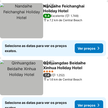
Nandaihe Feichanghai
Partilhar
Adicionar aos favoritos
Holiday Hotel
Ver preços
9,4
Excelente
1.748
a 7.2 km de Central Beach
Selecione as datas para ver os preços
Ver preços
exatos.
Qinhuangdao Beidaihe
Partilhar
Adicionar aos favoritos
Xinhua Holiday Hotel
Ver preços
4 Estrelas
7,4
1.252
a 1.6 km de Central Beach
Selecione as datas para ver os preços
Ver preços
exatos.