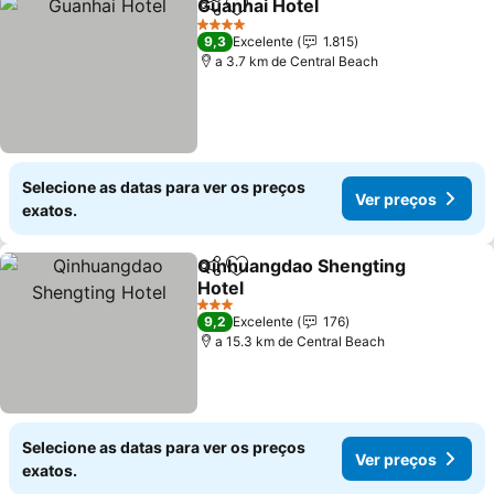
Guanhai Hotel
Partilhar
Adicionar aos favoritos
Ver preços
4 Estrelas
9,3
Excelente
1.815
a 3.7 km de Central Beach
Selecione as datas para ver os preços
Ver preços
exatos.
Qinhuangdao Shengting
Partilhar
Adicionar aos favoritos
Hotel
Ver preços
3 Estrelas
9,2
Excelente
176
a 15.3 km de Central Beach
Selecione as datas para ver os preços
Ver preços
exatos.