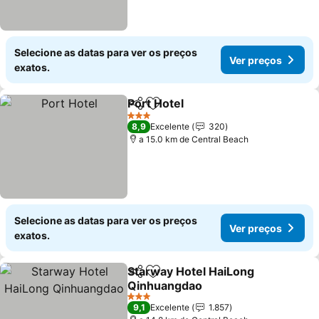
Selecione as datas para ver os preços
Ver preços
exatos.
Port Hotel
Partilhar
Adicionar aos favoritos
Ver preços
3 Estrelas
8,9
Excelente
320
a 15.0 km de Central Beach
Selecione as datas para ver os preços
Ver preços
exatos.
Starway Hotel HaiLong
Partilhar
Adicionar aos favoritos
Qinhuangdao
Ver preços
3 Estrelas
9,1
Excelente
1.857