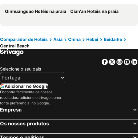
Qinhuangdao Hotéis na praia
Qian'an Hotéis na praia
Comparador de Hotéis
Ásia
China
Hebei
Beidaihe
Central Beach
Facebook
Twitter
Insta
Yo
Selecione o seu país
Adicionar no Google
Encontre facilmente os nossos
resultados: adicione o trivago como
fonte preferencial no Google.
Empresa
Os nossos produtos
Termos e políticas