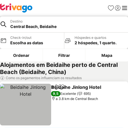
Favoritos
Iniciar
Me
Destino
Central Beach, Beidaihe
Check-in/out
Hóspedes e quartos
Escolha as datas
2 hóspedes, 1 quarto.
Ordenar
Filtrar
Mapa
Alojamentos em Beidaihe perto de Central
Beach (Beidaihe, China)
Como os pagamentos influenciam os resultados
Beidaihe Jinlong Hotel
Partilhar
Adicionar aos favoritos
Ver
9,5
Excelente
695
a 3.8 km de Central Beach