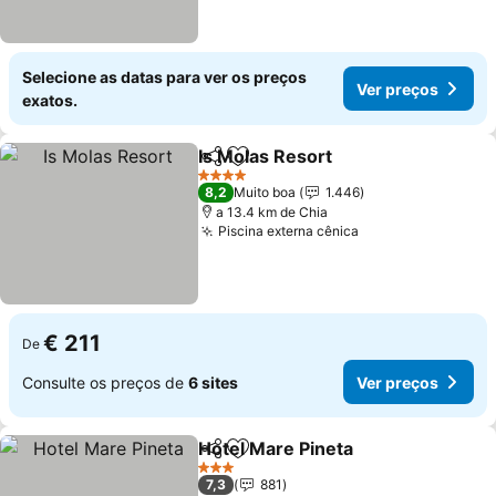
Selecione as datas para ver os preços
Ver preços
exatos.
Is Molas Resort
Partilhar
Adicionar aos favoritos
4 Estrelas
8,2
Muito boa
1.446
a 13.4 km de Chia
Piscina externa cênica
€ 211
De
Consulte os preços de
6 sites
Ver preços
Hotel Mare Pineta
Partilhar
Adicionar aos favoritos
3 Estrelas
7,3
881