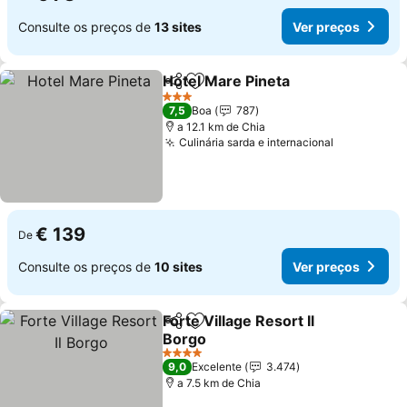
Consulte os preços de
13 sites
Ver preços
Hotel Mare Pineta
Partilhar
Adicionar aos favoritos
3 Estrelas
7,5
Boa
787
a 12.1 km de Chia
Culinária sarda e internacional
€ 139
De
Consulte os preços de
10 sites
Ver preços
Forte Village Resort Il
Partilhar
Adicionar aos favoritos
Borgo
4 Estrelas
9,0
Excelente
3.474
a 7.5 km de Chia