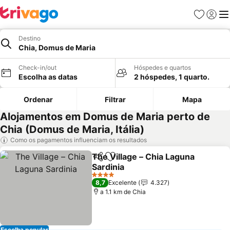
Favoritos
Iniciar
Me
Destino
Chia, Domus de Maria
Check-in/out
Hóspedes e quartos
Escolha as datas
2 hóspedes, 1 quarto.
Ordenar
Filtrar
Mapa
Alojamentos em Domus de Maria perto de
Chia (Domus de Maria, Itália)
Como os pagamentos influenciam os resultados
The Village – Chia Laguna
Partilhar
Adicionar aos favoritos
Sardinia
4 Estrelas
8,7
Excelente
4.327
a 1.1 km de Chia
Escolha popular