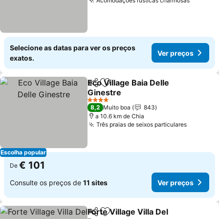
Acomodações rústicas charmosas
Selecione as datas para ver os preços
Ver preços
exatos.
Eco Village Baia Delle
Partilhar
Adicionar aos favoritos
Ginestre
4 Estrelas
8,2
Muito boa
843
a 10.6 km de Chia
Três praias de seixos particulares
Escolha popular
€ 101
De
Consulte os preços de
11 sites
Ver preços
Forte Village Villa Del
Partilhar
Adicionar aos favoritos