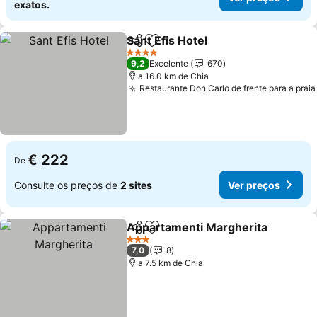
exatos.
Sant Efis Hotel
Partilhar
Adicionar aos favoritos
4 Estrelas
9,2
Excelente
670
a 16.0 km de Chia
Restaurante Don Carlo de frente para a praia
€ 222
De
Consulte os preços de
2 sites
Ver preços
Appartamenti Margherita
Partilhar
Adicionar aos favoritos
3 Estrelas
7,0
8
a 7.5 km de Chia