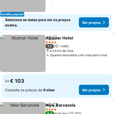
Escolha popular
Selecione as datas para ver os preços
Ver preços
exatos.
Abamar Hotel
Partilhar
Adicionar aos favoritos
4 Estrelas
7,2
1.460
a 5.6 km de Chia
Quartos renovados com vista para o mar
€ 103
De
Consulte os preços de
9 sites
Ver preços
New Barcavela
Partilhar
Adicionar aos favoritos
4 Estrelas
8,4
Muito boa
970