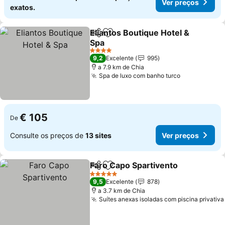
Ver preços
exatos.
Eliantos Boutique Hotel &
Partilhar
Adicionar aos favoritos
Spa
4 Estrelas
9,2
Excelente
995
a 7.9 km de Chia
Spa de luxo com banho turco
€ 105
De
Consulte os preços de
13 sites
Ver preços
Faro Capo Spartivento
Partilhar
Adicionar aos favoritos
5 Estrelas
9,5
Excelente
878
a 3.7 km de Chia
Suítes anexas isoladas com piscina privativa