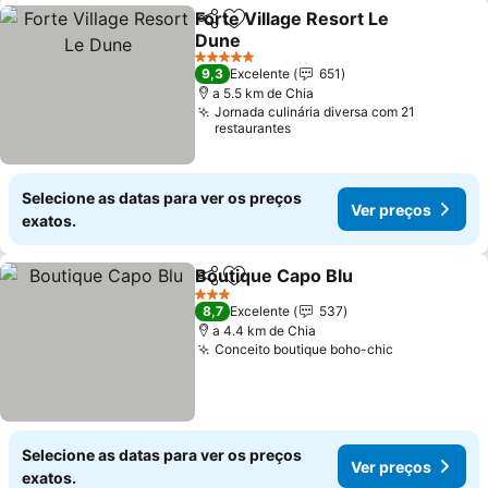
Forte Village Resort Le
Partilhar
Adicionar aos favoritos
Dune
5 Estrelas
9,3
Excelente
651
a 5.5 km de Chia
Jornada culinária diversa com 21
restaurantes
Selecione as datas para ver os preços
Ver preços
exatos.
Boutique Capo Blu
Partilhar
Adicionar aos favoritos
3 Estrelas
8,7
Excelente
537
a 4.4 km de Chia
Conceito boutique boho-chic
Selecione as datas para ver os preços
Ver preços
exatos.