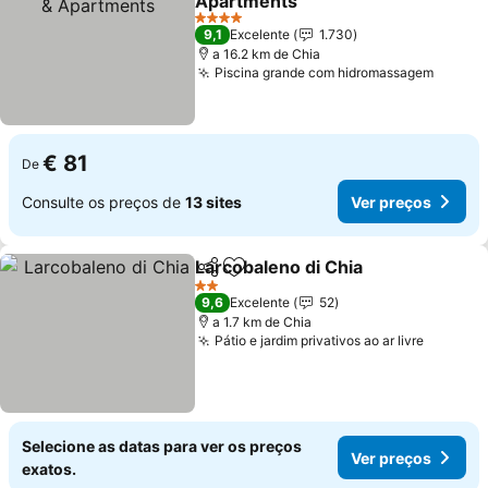
Apartments
4 Estrelas
9,1
Excelente
1.730
a 16.2 km de Chia
Piscina grande com hidromassagem
€ 81
De
Consulte os preços de
13 sites
Ver preços
Larcobaleno di Chia
Partilhar
Adicionar aos favoritos
2 Estrelas
9,6
Excelente
52
a 1.7 km de Chia
Pátio e jardim privativos ao ar livre
Selecione as datas para ver os preços
Ver preços
exatos.