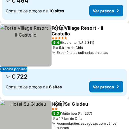
€ 464
De
Consulte os preços de
10 sites
Ver preços
Forte Village Resort - Il
Partilhar
Adicionar aos favoritos
Castello
5 Estrelas
9,4
Excelente
2.311
a 5.9 km de Chia
Experiências culinárias diversas
Escolha popular
€ 722
De
Consulte os preços de
8 sites
Ver preços
Hotel Su Giudeu
Partilhar
Adicionar aos favoritos
2 Estrelas
8,3
Muito boa
237
a 1.7 km de Chia
Acomodações espaçosas com vários
quartos