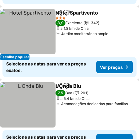
Hotel Spartivento
Partilhar
Adicionar aos favoritos
3 Estrelas
8,9
Excelente
342
a 1.8 km de Chia
Jardim mediterrâneo amplo
Escolha popular
Selecione as datas para ver os preços
Ver preços
exatos.
L'Onda Blu
Partilhar
Adicionar aos favoritos
7,5
Boa
201
a 5.4 km de Chia
Acomodações dedicadas para famílias
Selecione as datas para ver os preços