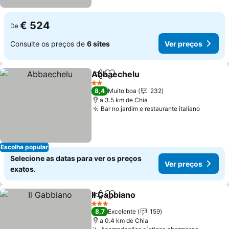
€ 524
De
Consulte os preços de
6 sites
Ver preços
Abbaechelu
Partilhar
Adicionar aos favoritos
2 Estrelas
8,4
Muito boa
232
a 3.5 km de Chia
Bar no jardim e restaurante italiano
Escolha popular
Selecione as datas para ver os preços
Ver preços
exatos.
Il Gabbiano
Partilhar
Adicionar aos favoritos
3 Estrelas
8,7
Excelente
159
a 0.4 km de Chia