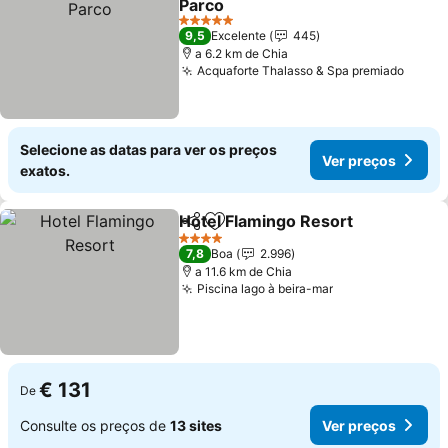
Parco
5 Estrelas
9,5
Excelente
445
a 6.2 km de Chia
Acquaforte Thalasso & Spa premiado
Selecione as datas para ver os preços
Ver preços
exatos.
Hotel Flamingo Resort
Partilhar
Adicionar aos favoritos
4 Estrelas
7,8
Boa
2.996
a 11.6 km de Chia
Piscina lago à beira-mar
€ 131
De
Consulte os preços de
13 sites
Ver preços