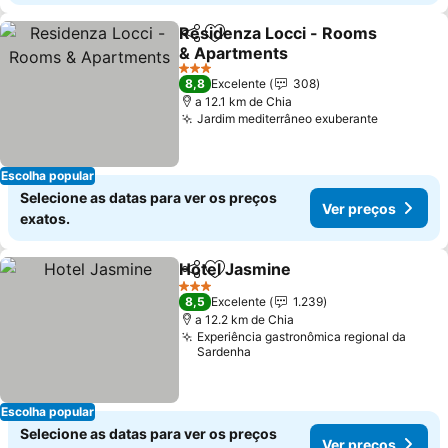
Residenza Locci - Rooms
Partilhar
Adicionar aos favoritos
& Apartments
3 Estrelas
8,8
Excelente
308
a 12.1 km de Chia
Jardim mediterrâneo exuberante
Escolha popular
Selecione as datas para ver os preços
Ver preços
exatos.
Hotel Jasmine
Partilhar
Adicionar aos favoritos
3 Estrelas
8,5
Excelente
1.239
a 12.2 km de Chia
Experiência gastronômica regional da
Sardenha
Escolha popular
Selecione as datas para ver os preços
Ver preços