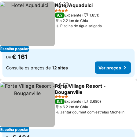
Hotel Aquadulci
Partilhar
Adicionar aos favoritos
4 Estrelas
9,2
Excelente
1.851
a 2.2 km de Chia
Piscina de água salgada
Escolha popular
€ 161
De
Consulte os preços de
12 sites
Ver preços
Forte Village Resort -
Partilhar
Adicionar aos favoritos
Bouganville
4 Estrelas
8,8
Excelente
3.680
a 6.2 km de Chia
Jantar gourmet com estrelas Michelin
Escolha popular