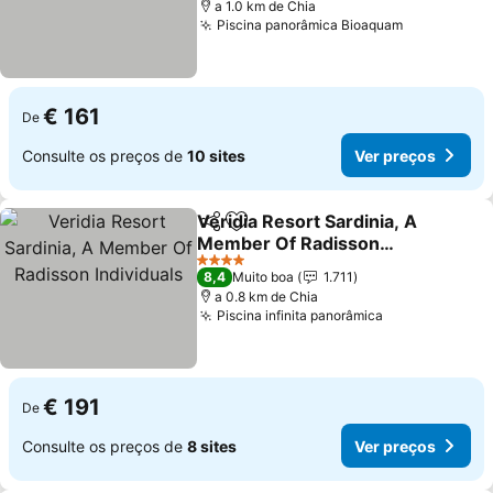
a 1.0 km de Chia
Piscina panorâmica Bioaquam
€ 161
De
Consulte os preços de
10 sites
Ver preços
Veridia Resort Sardinia, A
Partilhar
Adicionar aos favoritos
Member Of Radisson
Individuals
4 Estrelas
8,4
Muito boa
1.711
a 0.8 km de Chia
Piscina infinita panorâmica
€ 191
De
Consulte os preços de
8 sites
Ver preços