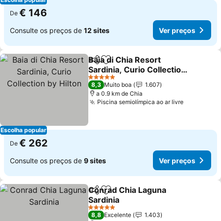
€ 146
De
Consulte os preços de
12 sites
Ver preços
Baia di Chia Resort
Partilhar
Adicionar aos favoritos
Sardinia, Curio Collection
by Hilton
5 Estrelas
8,3
Muito boa
1.607
a 0.9 km de Chia
Piscina semiolímpica ao ar livre
Escolha popular
€ 262
De
Consulte os preços de
9 sites
Ver preços
Conrad Chia Laguna
Partilhar
Adicionar aos favoritos
Sardinia
5 Estrelas
8,8
Excelente
1.403