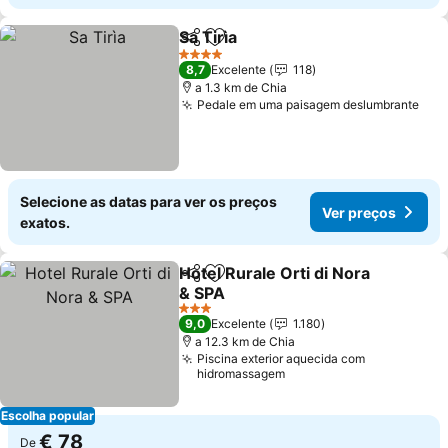
Sa Tirìa
Partilhar
Adicionar aos favoritos
4 Estrelas
8,7
Excelente
118
a 1.3 km de Chia
Pedale em uma paisagem deslumbrante
Selecione as datas para ver os preços
Ver preços
exatos.
Hotel Rurale Orti di Nora
Partilhar
Adicionar aos favoritos
& SPA
3 Estrelas
9,0
Excelente
1.180
a 12.3 km de Chia
Piscina exterior aquecida com
hidromassagem
Escolha popular
€ 78
De