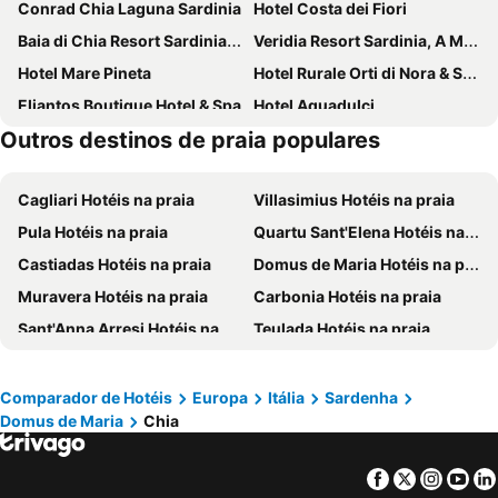
Conrad Chia Laguna Sardinia
Hotel Costa dei Fiori
Baia di Chia Resort Sardinia, Curio Collection by Hilton
Veridia Resort Sardinia, A Member Of Radisson Individuals
Hotel Mare Pineta
Hotel Rurale Orti di Nora & SPA
Eliantos Boutique Hotel & Spa
Hotel Aquadulci
Outros destinos de praia populares
NOHA Lifestyle Hotel - Adults Only
Hotel Baia di Nora
Stele di Nora
Is Molas Resort
Cagliari Hotéis na praia
Villasimius Hotéis na praia
Abamar Hotel
Nora Club Hotel & Spa
Pula Hotéis na praia
Quartu Sant'Elena Hotéis na praia
New Barcavela
Hotel Mare Pineta
Castiadas Hotéis na praia
Domus de Maria Hotéis na praia
Sant Efis Hotel
Luna Sardinia
Muravera Hotéis na praia
Carbonia Hotéis na praia
Forte Village Resort Le Dune
Boutique Capo Blu
Sant'Anna Arresi Hotéis na praia
Teulada Hotéis na praia
L'Oasi di Chia
Hotel Jasmine
Costa Rei Hotéis na praia
Sant'Antioco Hotéis na praia
Su Cappeddu Agriturismo
Appartamenti Margherita
Sardara Hotéis na praia
Capoterra Hotéis na praia
Villa Madau
Hotel Del Corso
Comparador de Hotéis
Europa
Itália
Sardenha
Domus de Maria
Chia
Assemini Hotéis na praia
Arbus Hotéis na praia
Hotel Su Giudeu
Forte Village Resort Il Borgo
Monastir Hotéis na praia
Portoscuso Hotéis na praia
Hotel Spartivento
L'Onda Blu
Facebook
Twitter
Insta
Yo
Quartucciu Hotéis na praia
Calasetta Hotéis na praia
Villa Alberta Hotel
Faro Capo Spartivento