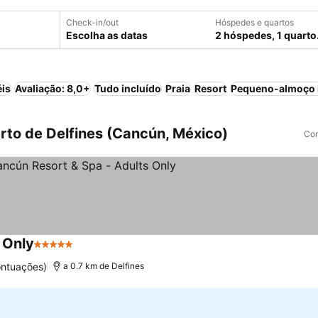
Check-in/out
Hóspedes e quartos
Escolha as datas
2 hóspedes, 1 quarto
éis
Avaliação: 8,0+
Tudo incluído
Praia
Resort
Pequeno-almoço 
to de Delfines (Cancún, México)
Com
 Only
5 Estrelas
ontuações)
a 0.7 km de Delfines