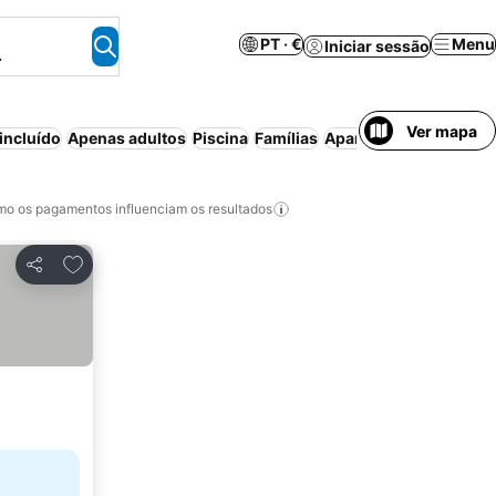
PT · €
Menu
Iniciar sessão
.
Ver mapa
incluído
Apenas adultos
Piscina
Famílias
Aparthotel
Wi-fi
o os pagamentos influenciam os resultados
Adicionar aos favoritos
Partilhar