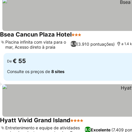
Bsea Cancun Plaza Hotel
3 Estrelas
Piscina infinita com vista para o
(3.910 pontuações)
6,5
a 1.4 
mar, Acesso direto à praia
€ 55
De
Consulte os preços de
8 sites
Hyatt Vivid Grand Island
4 Estrelas
Entretenimento e equipe de atividades
Excelente
(7.409 po
9,0