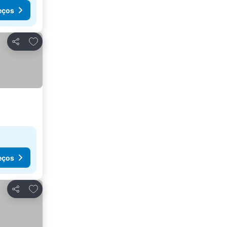
eços
Adicionar aos favoritos
Partilhar
eços
Adicionar aos favoritos
Partilhar