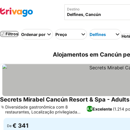
Destino
Filtros
Ordenar por
Preço
Delfines
Hot
Alojamentos em Cancún per
Secrets Mirabel Cancún Resort & Spa - Adults
Diversidade gastronômica com 8
Excelente
(1.214 p
8,9
restaurantes, Localização privilegiada
entre o mar e a lagoa
€ 341
De