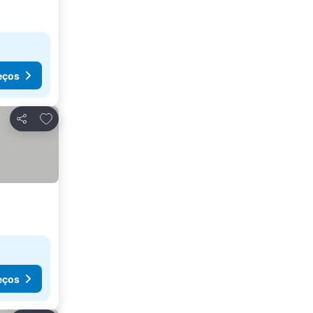
eços
Adicionar aos favoritos
Partilhar
eços