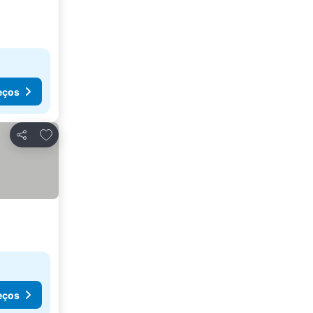
eços
Adicionar aos favoritos
Partilhar
eços