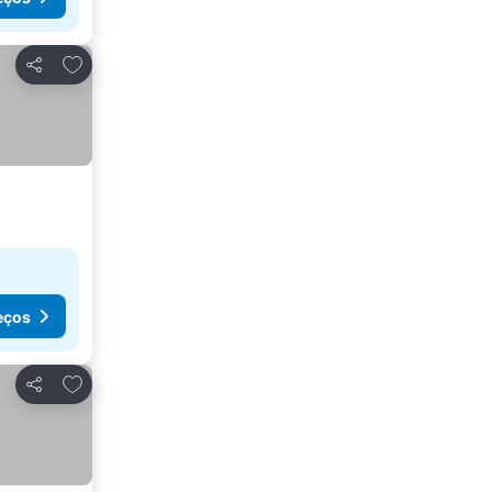
Adicionar aos favoritos
Partilhar
eços
Adicionar aos favoritos
Partilhar