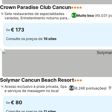
Crown Paradise Club Cancun
4 Estrelas
Sete restaurantes de especialidades
Muito boa
(45.031 p
8,2
variadas, Entretenimento noturno para
toda a família
€ 173
De
Consulte os preços de
16 sites
Solymar Cancun Beach Resort
3 Estrelas
Acesso exclusivo à praia privada, Spa
(6.248 pontuações)
6,6
e serviços de massagem no local
€ 80
De
Consulte os preços de
11 sites