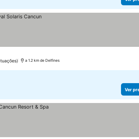
ntuações)
a 1.2 km de Delfines
Ver pr