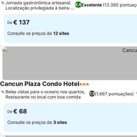
Jornada gastronômica artesanal,
Excelente
(13.390 pontuaç
8,6
Localização privilegiada à beira-
mar
€ 137
De
Consulte os preços de
12 sites
Cancun Plaza Condo Hotel
3 Estrelas
Belas vistas para o oceano nos quartos,
(1.667 pontuações)
7,3
Restaurante no local com boa comida
€ 68
De
Consulte os preços de
3 sites