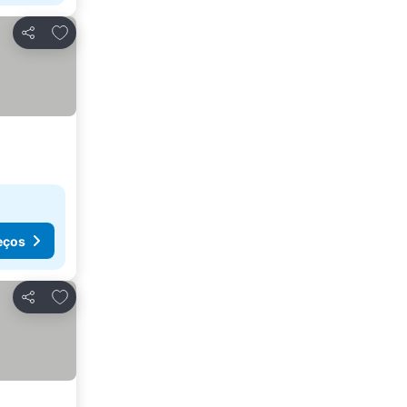
Adicionar aos favoritos
Partilhar
eços
Adicionar aos favoritos
Partilhar