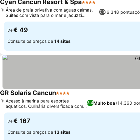
Cyan Cancun Resort & Spa
4 Estrelas
Área de praia privativa com águas calmas,
(6.348 pontuaçõ
7,0
Suítes com vista para o mar e jacuzzi
privativa
€ 49
De
Consulte os preços de
14 sites
GR Solaris Cancun
4 Estrelas
Acesso à marina para esportes
Muito boa
(14.360 po
8,4
aquáticos, Culinária diversificada com
sabores globais
€ 167
De
Consulte os preços de
13 sites