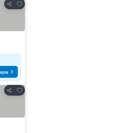
Adicionar aos favoritos
Partilhar
eços
Adicionar aos favoritos
Partilhar