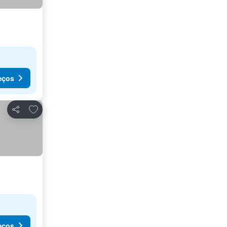
eços
Adicionar aos favoritos
Partilhar
eços