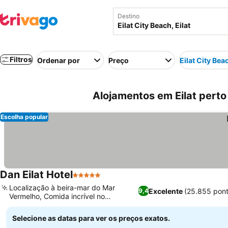
Destino
Filtros
Ordenar por
Preço
Eilat City Bea
Alojamentos em Eilat perto d
Escolha popular
Dan Eilat Hotel
5 Estrelas
Ver preços
Localização à beira-mar do Mar
Excelente
(25.855 pon
9,4
Vermelho, Comida incrível no
Ver preços
restaurante Daykota
Selecione as datas para ver os preços exatos.