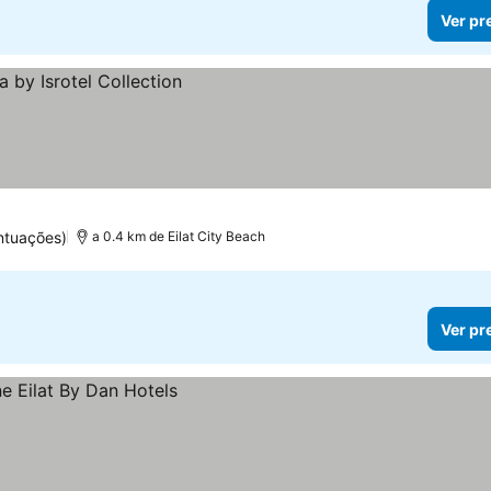
Ver pr
ntuações)
a 0.4 km de Eilat City Beach
Ver pr