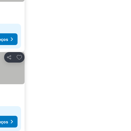
eços
Adicionar aos favoritos
Partilhar
eços