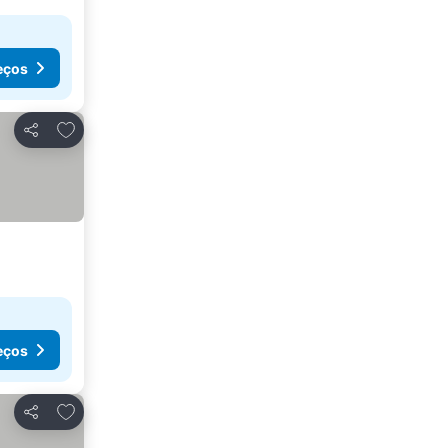
eços
Adicionar aos favoritos
Partilhar
eços
Adicionar aos favoritos
Partilhar