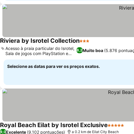
Riviera by Isrotel Collection
3 Estrelas
Ver preços
Acesso à praia particular do Isrotel,
Muito boa
(5.876 pontua
8,2
Sala de jogos com PlayStation e
Ver preços
Xbox
Selecione as datas para ver os preços exatos.
Royal Beach Eilat by Isrotel Exclusive
5 Estrelas
Ver
Excelente
(9.102 pontuações)
9,0
a 0.2 km de Eilat City Beach