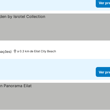
Ver pr
ços
uações)
a 0.3 km de Eilat City Beach
Ver pr