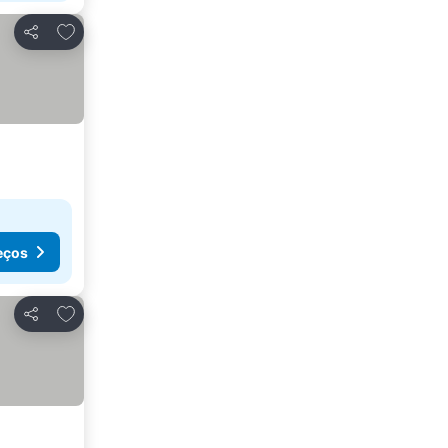
Adicionar aos favoritos
Partilhar
eços
Adicionar aos favoritos
Partilhar