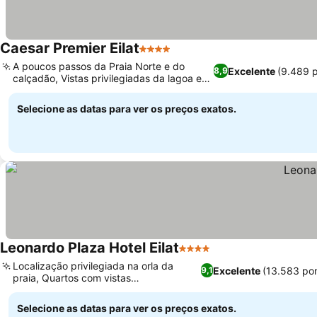
Caesar Premier Eilat
4 Estrelas
Ver preços
A poucos passos da Praia Norte e do
Excelente
(9.489 
8,9
calçadão, Vistas privilegiadas da lagoa e
Ver preços
do Mar Vermelho
Selecione as datas para ver os preços exatos.
Leonardo Plaza Hotel Eilat
4 Estrelas
Ver preços
Localização privilegiada na orla da
Excelente
(13.583 po
9,1
praia, Quartos com vistas
Ver preços
deslumbrantes para o mar
Selecione as datas para ver os preços exatos.