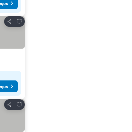
eços
Adicionar aos favoritos
Partilhar
eços
Adicionar aos favoritos
Partilhar