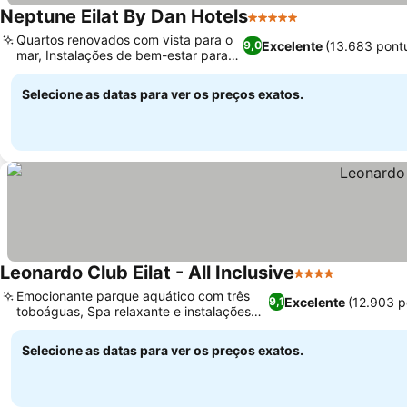
Neptune Eilat By Dan Hotels
5 Estrelas
Ver preços
Quartos renovados com vista para o
Excelente
(13.683 pont
9,0
mar, Instalações de bem-estar para
Ver preços
relaxar
Selecione as datas para ver os preços exatos.
Leonardo Club Eilat - All Inclusive
4 Estrelas
Ver preço
Emocionante parque aquático com três
Excelente
(12.903 p
9,1
toboáguas, Spa relaxante e instalações
Ver preços
de bem-estar
Selecione as datas para ver os preços exatos.