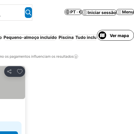
PT · €
Menu
Iniciar sessão
.
Ver mapa
o
Pequeno-almoço incluído
Piscina
Tudo incluído
Aparthotel
Re
o os pagamentos influenciam os resultados
Adicionar aos favoritos
Partilhar