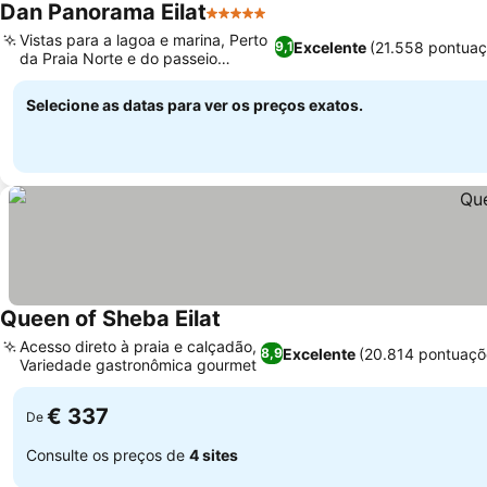
Dan Panorama Eilat
5 Estrelas
Ver preços
Vistas para a lagoa e marina, Perto
Excelente
(21.558 pontuaç
9,1
da Praia Norte e do passeio
Ver preços
marítimo
Selecione as datas para ver os preços exatos.
Queen of Sheba Eilat
Ver preços
Acesso direto à praia e calçadão,
Excelente
(20.814 pontuaçõ
8,9
Variedade gastronômica gourmet
Ver preços
€ 337
De
Consulte os preços de
4 sites