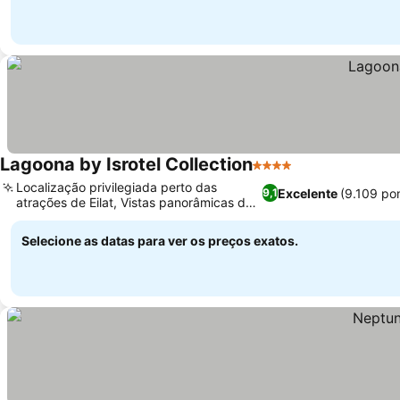
Lagoona by Isrotel Collection
4 Estrelas
Ver preços
Localização privilegiada perto das
Excelente
(9.109 po
9,1
atrações de Eilat, Vistas panorâmicas de
Ver preços
alguns quartos
Selecione as datas para ver os preços exatos.