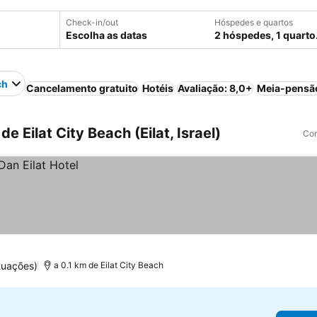
Check-in/out
Hóspedes e quartos
Escolha as datas
2 hóspedes, 1 quarto
ch
Cancelamento gratuito
Hotéis
Avaliação: 8,0+
Meia-pensã
e Eilat City Beach (Eilat, Israel)
Com
tuações)
a 0.1 km de Eilat City Beach