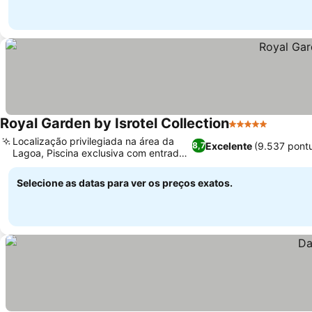
Royal Garden by Isrotel Collection
5 Estrelas
Ver pre
Localização privilegiada na área da
Excelente
(9.537 pont
8,7
Lagoa, Piscina exclusiva com entrada
Ver preços
de areia
Selecione as datas para ver os preços exatos.