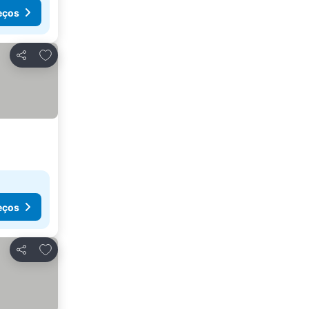
eços
Adicionar aos favoritos
Partilhar
eços
Adicionar aos favoritos
Partilhar