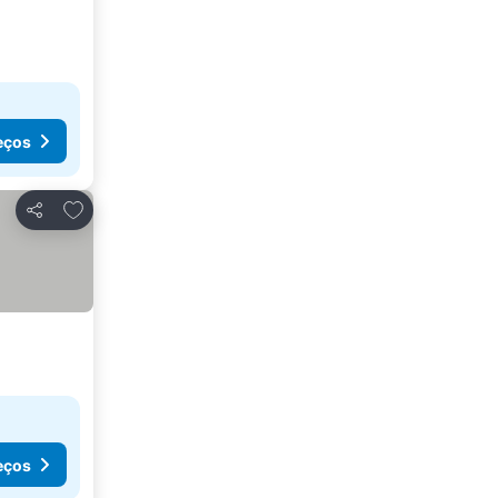
eços
Adicionar aos favoritos
Partilhar
eços