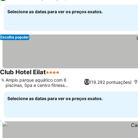
Selecione as datas para ver os preços exatos.
Escolha popular
Club Hotel Eilat
4 Estrelas
Ver preços
Amplo parque aquático com 6
(19.292 pontuações)
7,3
piscinas, Spa e centro fitness
Ver preços
completos
Selecione as datas para ver os preços exatos.